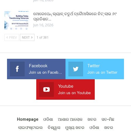
ମୋରେପେନ୍ ଲ୍ୟାବ୍ ଚତୁର୍ଥ ତ୍ରୈମାସିକରେ ନିଟ୍ ଲାଭ ୬୯
ପ୍ରତିଶତ…
Jun 16, 2026
PREV
NEXT
1 of 381
Facebook
Twitter
Join us on Facebook
Join us on Twitter
Youtube
Join us on Youtube
Homepage
ଓଡିଶା
ଆଶାର ଆଲୋକ
ଖବର
ସତ-ମିଛ
ଲାଇଫଷ୍ଟାଇଲ
ବିଶ୍ୱାସ
ମୁଖ୍ୟ ଖବର
ଓଡିଶା
ଖବର