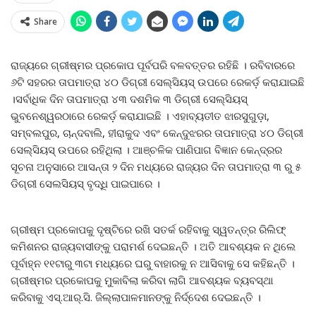
Share
ରାଜ୍ୟରେ ଗ୍ରୀଷ୍ମର ପ୍ରକୋପ ପୂର୍ବପରି ବଳବତ୍ତର ରହିଛି । ରବିବାରରେ
୬ଟି ସହରର ତାପମାତ୍ରା ୪୦ ଡିଗ୍ରୀ ସେଲ୍‍ସିୟସ୍‍ ଉପରେ ରେକର୍ଡ଼ କରାଯାଇଛି
।ସର୍ବାଧିକ ଦିନ ତାପମାତ୍ରା ୪୩ ଦଶମିକ ୩ ଡିଗ୍ରୀ ସେଲ୍‍ସିୟସ୍‍
ଭୁବନେଶ୍ୱରଠାରେ ରେକର୍ଡ଼ କରାଯାଇଛି । ଏହାବ୍ୟତୀତ ଝାରସୁଗୁଡ଼ା,
ସମ୍ବଲପୁର, ଚାନ୍ଦବାଲି, ହୀରାକୁଦ ଏବଂ କେନ୍ଦୁଝରର ତାପମାତ୍ରା ୪୦ ଡିଗ୍ରୀ
ସେଲ୍‍ସିୟସ୍‍ ଉପରେ ରହିଥିଲା । ଆଞ୍ଚଳିକ ପାଣିପାଗ ବିଜ୍ଞାନ କେନ୍ଦ୍ରର
ସୂଚନା ଅନୁସାରେ ଆସନ୍ତା ୨ ଦିନ ମଧ୍ୟରେ ରାଜ୍ୟର ଦିନ ତାପମାତ୍ରା ୩ ରୁ ୫
ଡିଗ୍ରୀ ସେଲସିୟସ୍‍ ବୃଦ୍ଧି ପାଇପାରେ ।
ଗ୍ରୀଷ୍ମ ପ୍ରକୋପକୁ ଦୃଷ୍ଟିରେ ରଖି ସତର୍କ ରହିବାକୁ ସ୍ୱତନ୍ତ୍ର ରିଲିଫ୍‍
କମିଶନର ରାଜ୍ୟବାସୀଙ୍କୁ ପରାମର୍ଶ ଦେଇଛନ୍ତି । ଅତି ଆବଶ୍ୟକ ନ ଥିଲେ
ପୂର୍ବାହ୍ନ ୧୧ଟାରୁ ୩ଟା ମଧ୍ୟରେ ଘରୁ ବାହାରକୁ ନ ଆସିବାକୁ ସେ କହିଛନ୍ତି ।
ଗ୍ରୀଷ୍ମର ପ୍ରକୋପକୁ ମୁକାବିଲା କରିବା ଲାଗି ଆବଶ୍ୟକ ବ୍ୟବସ୍ଥା
କରିବାକୁ ଏସ୍‍.ଆର୍‍.ସି. ଜିଲ୍ଲାପାଳମାନଙ୍କୁ ନିର୍ଦ୍ଦେଶ ଦେଇଛନ୍ତି ।