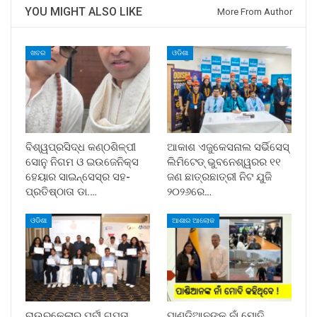
YOU MIGHT ALSO LIKE
More From Author
ଖବର
ଓଡିଶା
ବିଶ୍ୱପ୍ରସିଦ୍ଧ କଣ୍ଠଶିଳ୍ପୀ
ଆକାଶ ଏଜୁକେସନାଲ ସର୍ଭିସେସ୍
ସୋନୁ ନିଗମ ଓ ଇଉଜେନିକ୍ସ
ଲିମିଟେଡ୍ ଭୁବନେଶ୍ୱରର ୧୧
ହେୟାର ସାଇନ୍ସେସ୍ର ସହ-
ଜଣ ଛାତ୍ରଛାତ୍ରୀ ନିଟ ଯୁଜି
ପ୍ରତିଷ୍ଠାତା ଡା.…
୨୦୨୬ରେ…
ଓଡିଶା
ଆଶାର ଆଲୋକ
ରାଉରକେଲାର ପୂର୍ବୀ ଗୁପ୍ତା
ପାଣ୍ଡିଆନଙ୍କ ନାଁ ମୋଦି