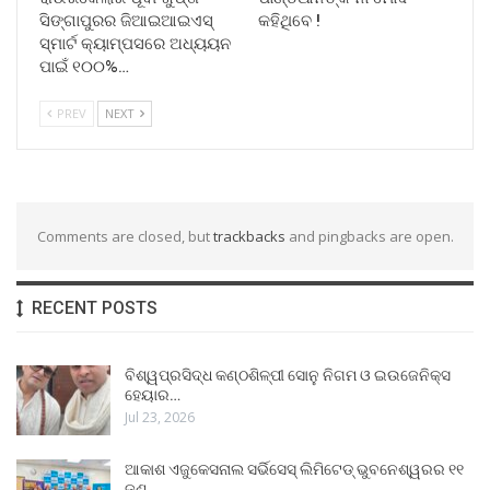
ସିଙ୍ଗାପୁରର ଜିଆଇଆଇଏସ୍
କହିଥିବେ !
ସ୍ମାର୍ଟ କ୍ୟାମ୍ପସରେ ଅଧ୍ୟୟନ
ପାଇଁ ୧୦୦%…
PREV
NEXT
Comments are closed, but
trackbacks
and pingbacks are open.
RECENT POSTS
ବିଶ୍ୱପ୍ରସିଦ୍ଧ କଣ୍ଠଶିଳ୍ପୀ ସୋନୁ ନିଗମ ଓ ଇଉଜେନିକ୍ସ
ହେୟାର…
Jul 23, 2026
ଆକାଶ ଏଜୁକେସନାଲ ସର୍ଭିସେସ୍ ଲିମିଟେଡ୍ ଭୁବନେଶ୍ୱରର ୧୧
ଜଣ…