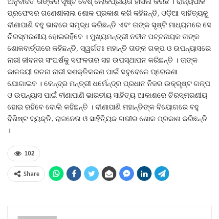
ଅନୁବାଦିତ ତାଙ୍କର ସୃଷ୍ଟି ବେଶ୍‍ ଲୋକପ୍ରିୟତା ହାସଲ କରିଛି । ରାଜ୍ୟପାଳ
ପ୍ରଫେସର ଗଣେଶୀଲାଲ ଶୋକ ପ୍ରକାଶ କରି କହିଛନ୍ତି, ଓଡ଼ିଆ ସାହିତ୍ୟକୁ
ବୀଣାପାଣି ବହୁ ଭାବରେ ସମୃଦ୍ଧ କରିଛନ୍ତି ଏବଂ ତାଙ୍କ ସୃଷ୍ଟି ମାଧ୍ୟମରେ ସେ
ଚିରସ୍ମରଣୀୟ ହୋଇରହିବେ । ମୁଖ୍ୟମନ୍ତ୍ରୀ ନବୀନ ପଟ୍ଟନାୟକ ତାଙ୍କ
ଶୋକବାର୍ତ୍ତାରେ କହିଛନ୍ତି, ସ୍ୱର୍ଗତଃ ମହାନ୍ତି ତାଙ୍କ ଗଳ୍ପ ଓ ଉପନ୍ୟାସରେ
ନାରୀ ଜୀବନର ସଂଘର୍ଷକୁ ସଫଳତାର ସହ ଉପସ୍ଥାପନ କରିଛନ୍ତି । ତାଙ୍କ
କାଳଜୟୀ ରଚନା ନାରୀ ସଶକ୍ତିକରଣ ପାଇଁ ସବୁବେଳେ ପ୍ରେରଣା
ଯୋଗାଇବ । କେନ୍ଦ୍ର ମନ୍ତ୍ରୀ ଧର୍ମେନ୍ଦ୍ର ପ୍ରଧାନ ନିଜର ଉକ୍ରୃଷ୍ଟ ଗଳ୍ପ
ଓ ଉପନ୍ୟାସ ପାଇଁ ବୀଣାପାଣି ଭାରତୀୟ ସାହିତ୍ୟ ଆକାଶରେ ଚିରସ୍ମରଣୀୟ
ହୋଇ ରହିବେ ବୋଲି କହିଛନ୍ତି । ବୀଣାପାଣି ମହାନ୍ତିଙ୍କ ବିୟୋଗରେ ବହୁ
ବିଶିଷ୍ଟ ବ୍ୟକ୍ତି, ରାଜନେତା ଓ ସାହିତ୍ୟିକ ଗଭୀର ଶୋକ ପ୍ରକାଶ କରିଛନ୍ତି
।
102
Share