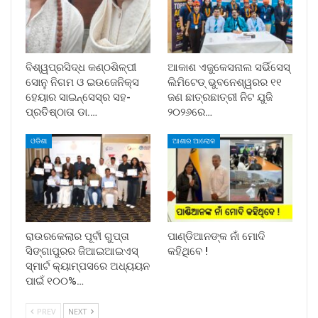
ବିଶ୍ୱପ୍ରସିଦ୍ଧ କଣ୍ଠଶିଳ୍ପୀ
ଆକାଶ ଏଜୁକେସନାଲ ସର୍ଭିସେସ୍
ସୋନୁ ନିଗମ ଓ ଇଉଜେନିକ୍ସ
ଲିମିଟେଡ୍ ଭୁବନେଶ୍ୱରର ୧୧
ହେୟାର ସାଇନ୍ସେସ୍ର ସହ-
ଜଣ ଛାତ୍ରଛାତ୍ରୀ ନିଟ ଯୁଜି
ପ୍ରତିଷ୍ଠାତା ଡା.…
୨୦୨୬ରେ…
ଓଡିଶା
ଆଶାର ଆଲୋକ
ରାଉରକେଲାର ପୂର୍ବୀ ଗୁପ୍ତା
ପାଣ୍ଡିଆନଙ୍କ ନାଁ ମୋଦି
ସିଙ୍ଗାପୁରର ଜିଆଇଆଇଏସ୍
କହିଥିବେ !
ସ୍ମାର୍ଟ କ୍ୟାମ୍ପସରେ ଅଧ୍ୟୟନ
ପାଇଁ ୧୦୦%…
PREV
NEXT