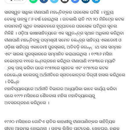
ସାରସ୍ୱତ ସାଧିକା ବୀଣାପାଣି ମହାନ୍ତିଙ୍କର ପରଲୋକ ଘଟିଛି । ମୃତ୍ୟୁ
ବେଳକୁ ତାଙ୍କୁ ୮୬ ବର୍ଷ ହୋଇଥିଲା । ଗତକାଲି ରାତି ୯ଟା ୨୦ ମିନିଟ୍‍ରେ କଟକ
ବାଦାମବାଡ଼ି ସ୍ଥିତ ବାସଭବନରେ ହୃଦ୍‍ଘାତରେ ପରଲୋକ ଘଟିଥିବା ସୂଚନା
ମିଳିଛି । ଓଡ଼ିଆ ଭାଷାସାହିତ୍ୟରେ ଏକ ସ୍ୱତନ୍ତ୍ର ସ୍ଥାନ ଅଧିକାର କରିଥିବା
ବୀଣାପାଣି ମହାନ୍ତିଙ୍କୁ ପଦ୍ମଶ୍ରୀ ସମେତ କେନ୍ଦ୍ର ସାହିତ୍ୟ ଏକାଡେମୀ ଓ
ଓଡ଼ିଶା ସାହିତ୍ୟ ଏକାଡେମୀ ପୁରସ୍କାର, ଅତିବଡ଼ି ଜଗନ୍ନ୍‍ାଥ ଦାସ ସମ୍ମାନ
ଏବଂ ସାରଳା ପୁରସ୍କାରରେ ସମ୍ମାନିତ କରାଯାଇଥିଲା । ୧୯୩୬ ମସିହା
ନଭେମ୍ବର ୧୧ରେ ଜନ୍ମଗ୍ରହଣ କରିଥିବା ବୀଣାପାଣି ୧୯୫୩ରେ ମ୍ୟାଟି
୍ରକ୍‍ ପାସ୍‍ କରିବା ପରେ ୧୯୫୭ରେ ସ୍ନାତକ ଏବଂ ୧୯୫୯ରେ କଟକ
ରେଭେନ୍ସା କଲେଜରୁ ଅର୍ଥନୀତିରେ ସ୍ନାତକୋତ୍ତର ଡିଗ୍ରୀ ହାସଲ କରିଥିଲେ
। ବିଭିନ୍ନ
ମହାବିଦ୍ୟାଳୟରେ ଅର୍ଥନୀତି ବିଭାଗର ଅଧ୍ୟାପିକା ଭାବେ କାର୍ଯ୍ୟ କରିବା
ପରେ ୧୯୯୨ ମସିହାରେ ଶୈଳବାଳା ମହିଳା ମହାବିଦ୍ୟାଳୟରୁ
ଅବସରଗ୍ରହଣ କରିଥିଲେ ।
୧୯୬୦ ମସିହାରେ ଗୋଟିଏ ରାତିର କାହାଣୀରୁ ବୀଣାପାଣିଙ୍କର ସାହିତ୍ୟିକ
ଜୀବନ ଆରମ୍ଭ ହୋଇଥିଲା । ତାଙ୍କ ଲିଖିତ ପାଟଦେଈ, ଖେଳଘର, ନଈକୁ