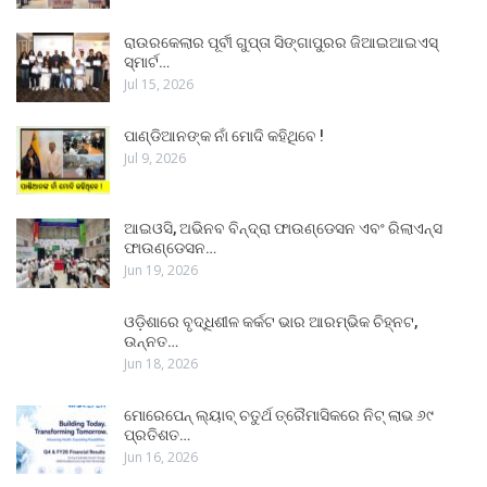
ରାଉରକେଲାର ପୂର୍ବୀ ଗୁପ୍ତା ସିଙ୍ଗାପୁରର ଜିଆଇଆଇଏସ୍
ସ୍ମାର୍ଟ…
Jul 15, 2026
ପାଣ୍ଡିଆନଙ୍କ ନାଁ ମୋଦି କହିଥିବେ !
Jul 9, 2026
ଆଇଓସି, ଅଭିନବ ବିନ୍ଦ୍ରା ଫାଉଣ୍ଡେସନ ଏବଂ ରିଲାଏନ୍ସ
ଫାଉଣ୍ଡେସନ…
Jun 19, 2026
ଓଡ଼ିଶାରେ ବୃଦ୍ଧିଶୀଳ କର୍କଟ ଭାର ଆରମ୍ଭିକ ଚିହ୍ନଟ,
ଉନ୍ନତ…
Jun 18, 2026
ମୋରେପେନ୍ ଲ୍ୟାବ୍ ଚତୁର୍ଥ ତ୍ରୈମାସିକରେ ନିଟ୍ ଲାଭ ୬୯
ପ୍ରତିଶତ…
Jun 16, 2026