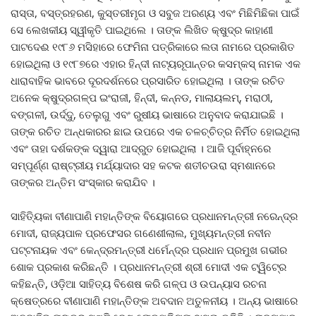
ରାସ୍ତା, ବସ୍ତ୍ରହରଣ, କୁସ୍ତରୀମୃଗ ଓ ସବୁଜ ଅରଣ୍ୟ ଏବଂ ମିଛିମିଛିକା ପାଇଁ
ସେ ଲେଖକୀୟ ସ୍ୱୀକୃତି ପାଇଥିଲେ । ତାଙ୍କ ଲିଖିତ କ୍ଷୁଦ୍ର କାହାଣୀ
ପାଟଦେଈ ୧୯୮୬ ମସିହାରେ ଫେମିନା ପତ୍ରିକାରେ ଲତା ନାମରେ ପ୍ରକାଶିତ
ହୋଇଥିଲା ଓ ୧୯୮୭ରେ ଏହାର ହିନ୍ଦୀ ନାଟ୍ୟରୂପାନ୍ତର କସମ୍‍କସ୍‍ ନାମକ ଏକ
ଧାରାବାହିକ ଭାବରେ ଦୂରଦର୍ଶନରେ ପ୍ରସାରିତ ହୋଇଥିଲା । ତାଙ୍କ ରଚିତ
ଅନେକ କ୍ଷୁଦ୍ରଗଳ୍ପ ଇଂରାଜୀ, ହିନ୍ଦୀ, କନ୍ନଡ, ମାଲାୟଲମ୍‍, ମରାଠୀ,
ବଙ୍ଗଳୀ, ଉର୍ଦ୍ଦୁ, ତେଲୁଗୁ ଏବଂ ରୁଷୀୟ ଭାଷାରେ ଅନୁବାଦ କରାଯାଇଛି ।
ତାଙ୍କ ରଚିତ ଅନ୍ଧକାରର ଛାଇ ଉପରେ ଏକ ଚଳଚ୍ଚିତ୍ର ନିର୍ମିତ ହୋଇଥିଲା
ଏବଂ ତାହା ଦର୍ଶକଙ୍କ ଦ୍ୱାରା ଆଦ୍ରୁତ ହୋଇଥିଲା । ଆଜି ପୂର୍ବାହ୍ନରେ
ସମ୍ପୂର୍ଣ୍ଣ ରାଷ୍ଟ୍ରୀୟ ମର୍ଯ୍ୟାଦାର ସହ କଟକ ଶତୀଚଉରା ସ୍ମଶାନରେ
ତାଙ୍କର ଅନ୍ତିମ ସଂସ୍କାର କରାଯିବ ।
ସାହିତ୍ୟିକା ବୀଣାପାଣି ମହାନ୍ତିଙ୍କ ବିୟୋଗରେ ପ୍ରଧାନମନ୍ତ୍ରୀ ନରେନ୍ଦ୍ର
ମୋଦୀ, ରାଜ୍ୟପାଳ ପ୍ରଫେସର ଗଣେଶୀଲାଲ, ମୁଖ୍ୟମନ୍ତ୍ରୀ ନବୀନ
ପଟ୍ଟନାୟକ ଏବଂ କେନ୍ଦ୍ରମନ୍ତ୍ରୀ ଧର୍ମେନ୍ଦ୍ର ପ୍ରଧାନ ପ୍ରମୁଖ ଗଭୀର
ଶୋକ ପ୍ରକାଶ କରିଛନ୍ତି । ପ୍ରଧାନମନ୍ତ୍ରୀ ଶ୍ରୀ ମୋଦୀ ଏକ ଟ୍ୱିଟ୍‍ରେ
କହିଛନ୍ତି, ଓଡ଼ିଆ ସାହିତ୍ୟ ବିଶେଷ କରି ଗଳ୍ପ ଓ ଉପନ୍ୟାସ ରଚନା
କ୍ଷେତ୍ରରେ ବୀଣାପାଣି ମହାନ୍ତିଙ୍କ ଅବଦାନ ଅତୁଳନୀୟ । ଅନ୍ୟ ଭାଷାରେ