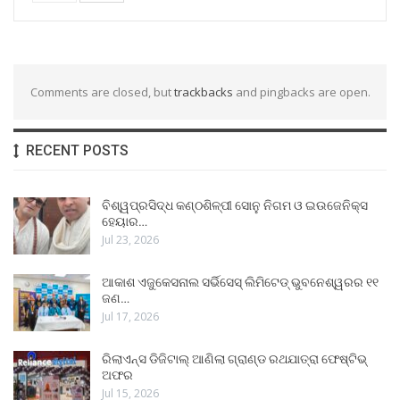
Comments are closed, but
trackbacks
and pingbacks are open.
RECENT POSTS
ବିଶ୍ୱପ୍ରସିଦ୍ଧ କଣ୍ଠଶିଳ୍ପୀ ସୋନୁ ନିଗମ ଓ ଇଉଜେନିକ୍ସ
ହେୟାର…
Jul 23, 2026
ଆକାଶ ଏଜୁକେସନାଲ ସର୍ଭିସେସ୍ ଲିମିଟେଡ୍ ଭୁବନେଶ୍ୱରର ୧୧
ଜଣ…
Jul 17, 2026
ରିଲାଏନ୍ସ ଡିଜିଟାଲ୍ ଆଣିଲା ଗ୍ରାଣ୍ଡ ରଥଯାତ୍ରା ଫେଷ୍ଟିଭ୍
ଅଫର
Jul 15, 2026