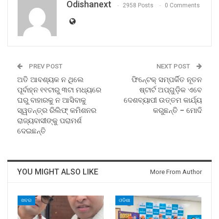
Odishanext
2958 Posts
0 Comments
PREV POST
NEXT POST
ଅତି ଆବଶ୍ୟକ ନ ଥିଲେ
ଫିନ୍‍ଟେକ୍‍ ସମ୍ପର୍କିତ ନୂତନ
ପୂର୍ବାହ୍ନ ୧୧ଟାରୁ ୩ଟା ମଧ୍ୟରେ
ଷ୍ଟାର୍ଟ ଅପ୍‍ଗୁଡ଼ିକ ଏବେ
ଘରୁ ବାହାରକୁ ନ ଆସିବାକୁ
ଦେଶବ୍ୟାପୀ ଉତ୍ତମ କାର୍ଯ୍ୟ
ସ୍ୱତନ୍ତ୍ର ରିଲିଫ୍‍ କମିଶନର
କରୁଛନ୍ତି – ମୋଦି
ରାଜ୍ୟବାସୀଙ୍କୁ ପରାମର୍ଶ
ଦେଇଛନ୍ତି
YOU MIGHT ALSO LIKE
More From Author
ଖବର
ଓଡିଶା