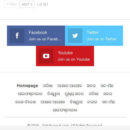
PREV
NEXT
1 of 381
Facebook
Twitter
Join us on Facebook
Join us on Twitter
Youtube
Join us on Youtube
Homepage
ଓଡିଶା
ଆଶାର ଆଲୋକ
ଖବର
ସତ-ମିଛ
ଲାଇଫଷ୍ଟାଇଲ
ବିଶ୍ୱାସ
ମୁଖ୍ୟ ଖବର
ଓଡିଶା
ଖବର
ଦେଶ-ବିଦେଶ
ଆଶାର ଆଲୋକ
ବିଶ୍ୱାସ
ବଜାର
ସତ-ମିଛ
ଲାଇଫଷ୍ଟାଇଲ
© 2026 - Odishanext.com. All Rights Reserved.