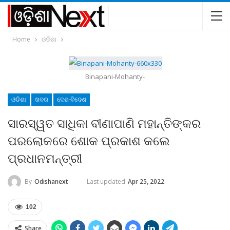
Home
ଓଡିଶା
Binapani-Mohanty-
ଓଡିଶା
ଖବର
ଦେଶ-ବିଦେଶ
ସାରସ୍ୱତ ସାଧିକା ବୀଣାପାଣି ମହାନ୍ତିଙ୍କର
ପରଲୋକରେ ଶୋକ ପ୍ରକାଶ କଲେ
ପ୍ରଧାନମନ୍ତ୍ରୀ
Last updated
Apr 25, 2022
By
Odishanext
102
Share