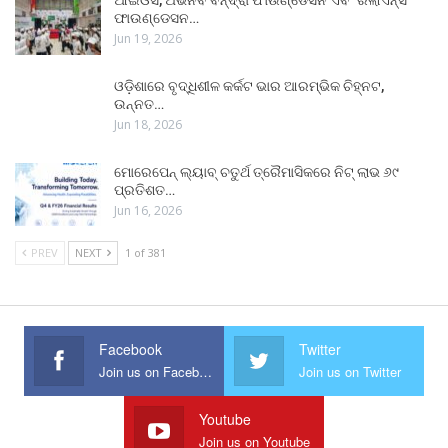
ଆଇଓସି, ଅଭିନବ ବିନ୍ଦ୍ରା ଫାଉଣ୍ଡେସନ ଏବଂ ରିଲାଏନ୍ସ
ଫାଉଣ୍ଡେସନ…
Jun 19, 2026
ଓଡ଼ିଶାରେ ବୃଦ୍ଧିଶୀଳ କର୍କଟ ଭାର ଆରମ୍ଭିକ ଚିହ୍ନଟ,
ଉନ୍ନତ…
Jun 18, 2026
ମୋରେପେନ୍ ଲ୍ୟାବ୍ ଚତୁର୍ଥ ତ୍ରୈମାସିକରେ ନିଟ୍ ଲାଭ ୬୯
ପ୍ରତିଶତ…
Jun 16, 2026
PREV
NEXT
1 of 381
Facebook
Twitter
Join us on Facebook
Join us on Twitter
Youtube
Join us on Youtube