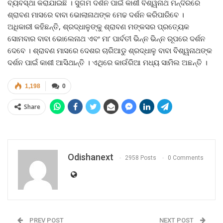
ବ୍ୟବସ୍ଥା କରାଯାଇଛି । ସୁଗମ ଦର୍ଶନ ପାଇଁ କାଶୀ ବିଶ୍ୱନାଥ ମନ୍ଦିରରେ
ଶ୍ରାବଣ ମାସରେ ବାବା ଭୋଲାନାଥଙ୍କ ମେଢ ଦର୍ଶନ କରିପାରିବେ ।
ଅଧିକାରୀ କହିଛନ୍ତି, ଶ୍ରଦ୍ଧାଳୁଙ୍କୁ ଶ୍ରାବଣ ମଙ୍କସର ପ୍ରତ୍ୟେକ
ସୋମବାର ବାବା ଭୋଲେନାଥ ଏବଂ ମା’ ପାର୍ବତୀ ଭିନ୍ନ ଭିନ୍ନ ରୂପରେ ଦର୍ଶନ
ଦେବେ । ଶ୍ରାବଣ ମାସରେ ଦେଶର ଚାରିଆଡୁ ଶ୍ରଦ୍ଧାଳୁ ବାବା ବିଶ୍ୱନାଥଙ୍କ
ଦର୍ଶନ ପାଇଁ କାଶୀ ଆସିଥାନ୍ତି । ଏଥିରେ କାଉଁରିଆ ମଧ୍ୟ ସାମିଲ ଅଛନ୍ତି ।
1,198
0
Share
Odishanext
2958 Posts
0 Comments
PREV POST
NEXT POST