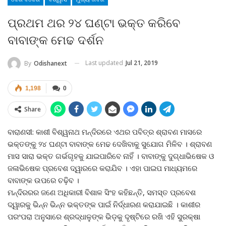
ପ୍ରଥମ ଥର ୨୪ ଘଣ୍ଟା ଭକ୍ତ କରିବେ
ବାବାଙ୍କ ମେଢ ଦର୍ଶନ
Last updated
Jul 21, 2019
By
Odishanext
1,198
0
Share
ବାରାଣସୀ: କାଶୀ ବିଶ୍ୱନାଥ ମନ୍ଦିରରେ ଏଥର ପବିତ୍ର ଶ୍ରାବଣ ମାସରେ
ଭକ୍ତଙ୍କୁ ୨୪ ଘଣ୍ଟା ବାବାଙ୍କ ମେଢ ଦେଖିବାକୁ ସୁଯୋଗ ମିଳିବ । ଶ୍ରାବଣ
ମାସ ସାରା ଭକ୍ତ ଗର୍ଭଗୃହକୁ ଯାଇପାରିବେ ନାହିଁ । ବାବାଙ୍କୁ ଦୁଗ୍ଧାଭିଷେକ ଓ
ଜଳାଭିଷେକ ପ୍ରବେଶ ଦ୍ୱାରରେ କରାଯିବ । ଏହା ପାଇପ ମାଧ୍ୟମରେ
ବାବାଙ୍କ ଉପରେ ଚଢ଼ିବ ।
ମନ୍ଦିରରର ଜଣେ ଅଧିକାରୀ ବିଶାଳ ସିଂହ କହିଛନ୍ତି, ସମସ୍ତ ପ୍ରବେଶ
ଦ୍ୱାରକୁ ଭିନ୍ନ ଭିନ୍ନ ଭକ୍ତଙ୍କ ପାଇଁ ନିର୍ଦ୍ଧାରଣ କରାଯାଇଛି । କାଶୀର
ପରଂପରା ଅନୁସାରେ ଶ୍ରଦ୍ଧାଳୁଙ୍କ ଭିଡ଼କୁ ଦୃଷ୍ଟିରେ ରଖି ଏହି ସୁରକ୍ଷା