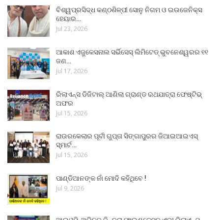
ବିଶ୍ୱପ୍ରସିଦ୍ଧ କଣ୍ଠଶିଳ୍ପୀ ସୋନୁ ନିଗମ ଓ ଇଉଜେନିକ୍ସ
ହେୟାର…
Jul 23, 2026
ଆକାଶ ଏଜୁକେସନାଲ ସର୍ଭିସେସ୍ ଲିମିଟେଡ୍ ଭୁବନେଶ୍ୱରର ୧୧
ଜଣ…
Jul 17, 2026
ରିଲାଏନ୍ସ ଡିଜିଟାଲ୍ ଆଣିଲା ଗ୍ରାଣ୍ଡ ରଥଯାତ୍ରା ଫେଷ୍ଟିଭ୍
ଅଫର
Jul 15, 2026
ରାଉରକେଲାର ପୂର୍ବୀ ଗୁପ୍ତା ସିଙ୍ଗାପୁରର ଜିଆଇଆଇଏସ୍
ସ୍ମାର୍ଟ…
Jul 15, 2026
ପାଣ୍ଡିଆନଙ୍କ ନାଁ ମୋଦି କହିଥିବେ !
Jul 9, 2026