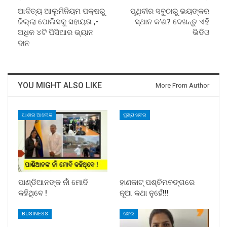
ଆଦିତ୍ୟ ଆଲୁମିନିୟମ ପକ୍ଷରୁ
ପୃଥିବୀର ସବୁଠାରୁ ଭୟଙ୍କର
ଜିଲ୍ଲା ପୋଲିସକୁ ସହାୟତା ,•
ସ୍ଥାନ କ’ଣ? ଦେଖନ୍ତୁ ଏହି
ଅଧିକ ୪ଟି ପିସିଆର ଭ୍ୟାନ
ଭିଡିଓ
ଦାନ
YOU MIGHT ALSO LIKE
More From Author
ଆଶାର ଆଲୋକ
ମୁଖ୍ୟ ଖବର
ପାଣ୍ଡିଆନଙ୍କ ନାଁ ମୋଦି
ହାଣକାଟ୍‌ ପଶ୍ଚିମବଙ୍ଗରେ
କହିଥିବେ !
ନୂଆ କଥା ନୁହେଁ!!!
BUSINESS
ଖବର