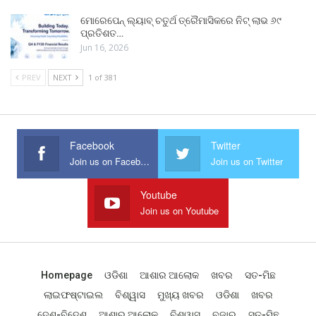
ମୋରେପେନ୍ ଲ୍ୟାବ୍ ଚତୁର୍ଥ ତ୍ରୈମାସିକରେ ନିଟ୍ ଲାଭ ୬୯
ପ୍ରତିଶତ…
Jun 16, 2026
PREV
NEXT
1 of 381
Facebook
Twitter
Join us on Facebook
Join us on Twitter
Youtube
Join us on Youtube
Homepage
ଓଡିଶା
ଆଶାର ଆଲୋକ
ଖବର
ସତ-ମିଛ
ଲାଇଫଷ୍ଟାଇଲ
ବିଶ୍ୱାସ
ମୁଖ୍ୟ ଖବର
ଓଡିଶା
ଖବର
ଦେଶ-ବିଦେଶ
ଆଶାର ଆଲୋକ
ବିଶ୍ୱାସ
ବଜାର
ସତ-ମିଛ