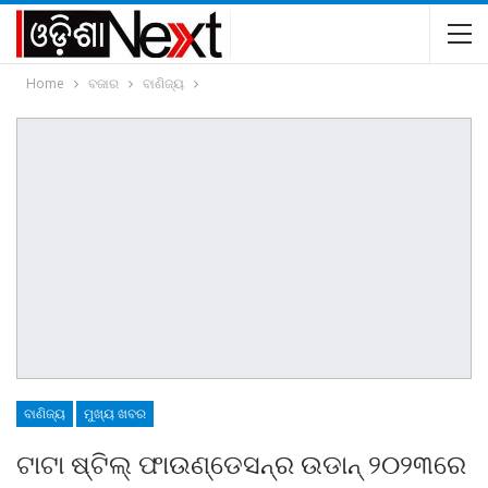
Home
ବଜାର
ବାଣିଜ୍ୟ
ବାଣିଜ୍ୟ
ମୁଖ୍ୟ ଖବର
ଟାଟା ଷ୍ଟିଲ୍ ଫାଉଣ୍ଡେସନ୍‌ର ଉଡାନ୍ ୨୦୨୩ରେ