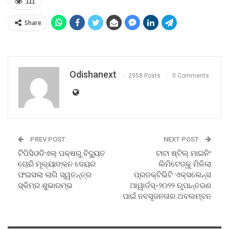
111
Share
Odishanext
2958 Posts
0 Comments
PREV POST
NEXT POST
ଟିିପିସିଓଡିଏଲ୍ ପକ୍ଷରୁ ବିଦ୍ୟୁତ
ଟାଟା ଷ୍ଟିଲ୍ ମାଇନିଂ
ଚୋରି ମୂଲ୍ୟାଙ୍କନ ଦେୟର
ଲିମିଟେଡ୍‌କୁ ମିଳିଲା
ଫଇସଲା ଲାଗି ସ୍ୱତନ୍ତ୍ର
ପ୍ରଡକ୍ଟିଭିଟି ଏକ୍ସଲେନ୍ସ
ସ୍କିମ୍‌ର ଶୁଭାରମ୍ଭ
ଆୱାର୍ଡସ୍‌-୨୦୨୨ ଋୂପାନ୍ତରଣ
ପାଇଁ ନବସୃଜନତାର ଅବଲମ୍ବନ