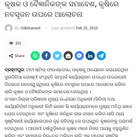
କୃଷକ ଓ ବୈଜ୍ଞାନିକଙ୍କ ସମାବେଶ, କୃଷିରେ
ନବସୃଜନ ଉପରେ ଆଲୋଚନା
Last updated
Feb 25, 2023
By
Odishanext
111
Share
ବ୍ରହ୍ମପୁର
: ଟାଟା ଷ୍ଟିଲ୍ ଫାଉଣ୍ଡେସନ୍ ପକ୍ଷରୁ ଆୟୋଜନ କରାଯାଇଥିବା
ଦୁଇଦିନିଆ ଗୋଷ୍ଠୀ ସଂପୃକ୍ତି ସମ୍ପର୍କ କାର୍ଯ୍ୟକ୍ରମ ଉଡାନ୍‌ର ଉଦଯାପନୀ
ଦିବସରେ ଜଳବାୟୁ ସ୍ଥିରତା କୃଷିରେ ନବସୃଜନ ଉପରେ ଆଲୋଚନା କରିବା
ଲାଗି କୃଷକ ଓ ବୈଜ୍ଞାନିକଙ୍କ ସମାବେଶ ହୋଇଥିଲା ।
ଗଂଜାମ ଜିଲ୍ଲା ପରିଷଦର ମୁଖ୍ୟ ଉନ୍ନୟନ ଅଧିକାରୀ (ସିଡିଓ) ତଥା
କାର୍ଯ୍ୟନିର୍ବାହୀ ଅଧିକାରୀ କିର୍ତୀ ଭାସନ ଭି କାର୍ଯ୍ୟକ୍ରମରେ ମୁଖ୍ୟ ଅତିଥି ଭାବେ
ଯୋଗ ଦେଇଥିଲେ ଏବଂ କୃଷିରେ ସର୍ବାଧିକ ଲାଭ ହାସଲ କରିବା ଲାଗି ଆୟ
ସୃଷ୍ଟିକାରୀ କାର୍ଯ୍ୟକଳାପରେ ଦୃଢ଼ ରହିବାକୁ ସେ ଉପସ୍ଥିତ କୃଷକଙ୍କୁ ପରାମର୍ଶ
ଦେଇଥିଲେ । ଆଗାମୀ ବର୍ଷଗୁଡ଼ିକରେ କୃଷକ ମାନେ ନିଜର ଆୟକୁ ବହୁଗୁଣିତ
କରିବା ଏବଂ ସମାଜରେ ନିରନ୍ତର ଅଭିବୃ୍‌ଧି ଲାଗି ଏକ ମଡେଲ୍ ସୃଷ୍ଟିକୁ