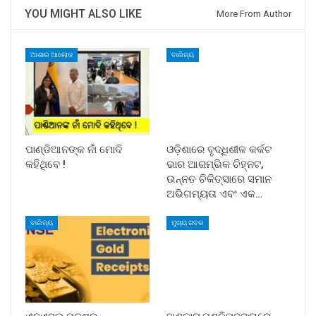
YOU MIGHT ALSO LIKE
More From Author
ଆଶାର ଆଲୋକ
ବାଣିଜ୍ୟ
ପାଣ୍ଡିଆନଙ୍କ ନାଁ ମୋଦି
ଓଡ଼ିଶାରେ ବୃଦ୍ଧିଶୀଳ କର୍କଟ
କହିଥିବେ !
ଭାର ଆରମ୍ଭିକ ଚିହ୍ନଟ,
ଉନ୍ନତ ଚିକିତ୍ସାରେ ସମାନ
ଅଭିଗମ୍ୟତା ଏବଂ ଏକ…
ବାଣିଜ୍ୟ
ମୁଖ୍ୟ ଖବର