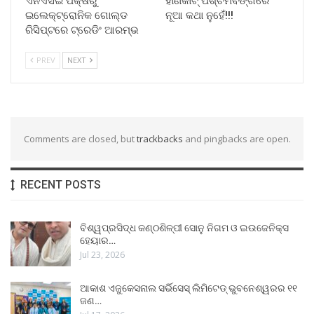
ଏନଏସଇ ପକ୍ଷରୁ
ହାଣକାଟ୍‌ ପଶ୍ଚିମବଙ୍ଗରେ
ଇଲେକ୍‌ଟ୍ରୋନିକ ଗୋଲ୍ଡ
ନୂଆ କଥା ନୁହେଁ!!!
ରିସିପ୍ଟରେ ଟ୍ରେଡିଂ ଆରମ୍ଭ
PREV
NEXT
Comments are closed, but
trackbacks
and pingbacks are open.
RECENT POSTS
ବିଶ୍ୱପ୍ରସିଦ୍ଧ କଣ୍ଠଶିଳ୍ପୀ ସୋନୁ ନିଗମ ଓ ଇଉଜେନିକ୍ସ
ହେୟାର…
Jul 23, 2026
ଆକାଶ ଏଜୁକେସନାଲ ସର୍ଭିସେସ୍ ଲିମିଟେଡ୍ ଭୁବନେଶ୍ୱରର ୧୧
ଜଣ…