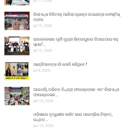
Jul 17, 2026
ରିଲାଏନ୍ସ ଡିଜିଟାଲ୍ ଆଣିଲା ଗ୍ରାଣ୍ଡ ରଥଯାତ୍ରା ଫେଷ୍ଟିଭ୍
ଅଫର
Jul 15, 2026
ରାଉରକେଲାର ପୂର୍ବୀ ଗୁପ୍ତା ସିଙ୍ଗାପୁରର ଜିଆଇଆଇଏସ୍
ସ୍ମାର୍ଟ…
Jul 15, 2026
ପାଣ୍ଡିଆନଙ୍କ ନାଁ ମୋଦି କହିଥିବେ !
Jul 9, 2026
ଆଇଓସି, ଅଭିନବ ବିନ୍ଦ୍ରା ଫାଉଣ୍ଡେସନ ଏବଂ ରିଲାଏନ୍ସ
ଫାଉଣ୍ଡେସନ…
Jun 19, 2026
ଓଡ଼ିଶାରେ ବୃଦ୍ଧିଶୀଳ କର୍କଟ ଭାର ଆରମ୍ଭିକ ଚିହ୍ନଟ,
ଉନ୍ନତ…
Jun 18, 2026