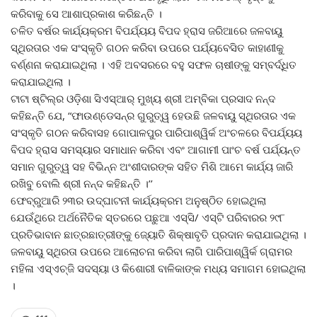
କରିବାକୁ ସେ ଆଶାପ୍ରକାଶ କରିଛନ୍ତି ।
ଚଳିତ ବର୍ଷର କାର୍ଯ୍ୟକ୍ରମ ବିପର୍ଯ୍ୟୟ ବିପଦ ହ୍ରାସ ଜରିଆରେ ଜଳବାୟୁ
ସ୍ଥିରତାର ଏକ ସଂସ୍କୃତି ଗଠନ କରିବା ଉପରେ ପର୍ଯ୍ୟବେସିତ କାହାଣୀକୁ
ବର୍ଣ୍ଣନା କରାଯାଇଥିଲା । ଏହି ଅବସରରେ ବହୁ ସଫଳ ଚାଷୀଙ୍କୁ ସମ୍ବର୍ଦ୍ଧିତ
କରାଯାଇଥିଲା ।
ଟାଟା ଷ୍ଟିଲ୍‌ର ଓଡ଼ିଶା ସିଏସ୍‌ଆର୍ ମୁଖ୍ୟ ଶ୍ରୀ ଅମ୍ବିକା ପ୍ରସାଦ ନନ୍ଦ
କହିଛନ୍ତି ଯେ, “ଫାଉଣ୍ଡେସନ୍‌ର ଗୁରୁତ୍ୱ ହେଉଛି ଜଳବାୟୁ ସ୍ଥିରତାର ଏକ
ସଂସ୍କୃତି ଗଠନ କରିବାସହ ଗୋପାଳପୁର ପାରିପାଶ୍ୱିର୍କ ଅଂଚଳରେ ବିପର୍ଯ୍ୟୟ
ବିପଦ ହ୍ରାସ ସମସ୍ୟାର ସମାଧାନ କରିବା ଏବଂ ଆଗାମୀ ପାଂଚ ବର୍ଷ ପର୍ଯ୍ୟନ୍ତ
ସମାନ ଗୁରୁତ୍ୱ ସହ ବିଭିନ୍ନ ଅଂଶୀଦାରଙ୍କ ସହିତ ମିଶି ଆମେ କାର୍ଯ୍ୟ ଜାରି
ରଖିବୁ ବୋଲି ଶ୍ରୀ ନନ୍ଦ କହିଛନ୍ତି ।’’
ଫେବ୍ରୁଆରି ୨୩ର ଉଦ୍‌ଘାଟନୀ କାର୍ଯ୍ୟକ୍ରମ ଅନୁଷ୍ଠିତ ହୋଇଥିଲା
ଯେଉଁଥିରେ ଅର୍ଥନୈତିକ ସ୍ତରରେ ପଛୁଆ ଏସ୍‌ସି/ ଏସ୍‌ଟି ପରିବାରର ୨୯୮
ପ୍ରତିଭାବାନ ଛାତ୍ରଛାତ୍ରୀଙ୍କୁ ଜ୍ୟୋତି ଶିକ୍ଷାବୃତି ପ୍ରଦାନ କରାଯାଇଥିଲା ।
ଜଳବାୟୁ ସ୍ଥିରତା ଉପରେ ଆଲୋଚନା କରିବା ଲାଗି ପାରିପାଶ୍ୱିର୍କ ଗ୍ରାମର
ମହିଳା ଏସ୍‌ଏଚ୍‌ଜି ସଦସ୍ୟା ଓ କିଶୋରୀ ବାଳିକାଙ୍କ ମଧ୍ୟ ସମାଗମ ହୋଇଥିଲା
।