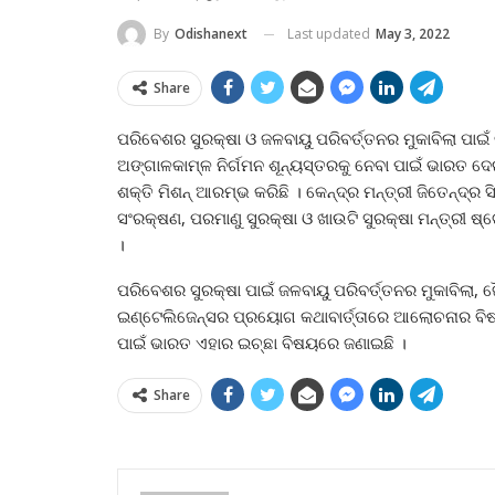
Last updated
May 3, 2022
By
Odishanext
Share
ପରିବେଶର ସୁରକ୍ଷା ଓ ଜଳବାୟୁ ପରିବର୍ତ୍ତନର ମୁକାବିଲା ପାଇଁ
ଅଙ୍ଗାଳକାମ୍ଳ ନିର୍ଗମନ ଶୂନ୍ୟସ୍ତରକୁ ନେବା ପାଇଁ ଭାରତ ଦେ
ଶକ୍ତି ମିଶନ୍‍ ଆରମ୍ଭ କରିଛି । କେନ୍ଦ୍ର ମନ୍ତ୍ରୀ ଜିତେନ୍ଦ୍ର ସ
ସଂରକ୍ଷଣ, ପରମାଣୁ ସୁରକ୍ଷା ଓ ଖାଉଟି ସୁରକ୍ଷା ମନ୍ତ୍ରୀ ଷ୍ଟ
।
ପରିବେଶର ସୁରକ୍ଷା ପାଇଁ ଜଳବାୟୁ ପରିବର୍ତ୍ତନର ମୁକାବିଲା, ଜୈବ
ଇଣ୍ଟେଲିଜେନ୍ସର ପ୍ରୟୋଗ କଥାବାର୍ତ୍ତାରେ ଆଲୋଚନାର ବି
ପାଇଁ ଭାରତ ଏହାର ଇଚ୍ଛା ବିଷୟରେ ଜଣାଇଛି ।
Share