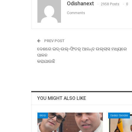
Odishanext
2958 Posts
0
Comments
PREV POST
ଦେଶରେ ଇଦ୍‍-ଉଲ୍‍-ଫିତର୍‍ ଆନନ୍ଦ ଉଲ୍ଲାସ ମଧ୍ୟରେ
ପାଳନ
କରାଯାଉଛି
YOU MIGHT ALSO LIKE
ଖବର
ଆଶାର ଆଲୋକ