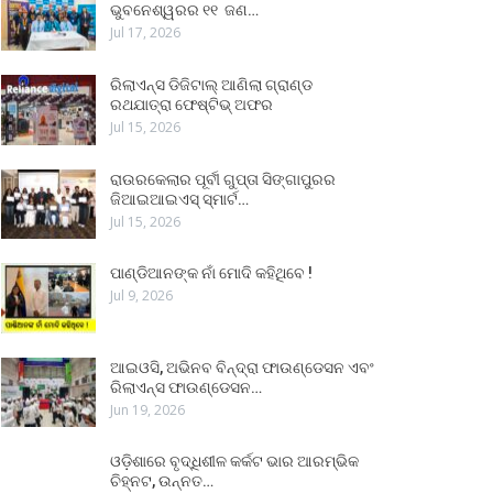
ଭୁବନେଶ୍ୱରର ୧୧ ଜଣ…
Jul 17, 2026
ରିଲାଏନ୍ସ ଡିଜିଟାଲ୍ ଆଣିଲା ଗ୍ରାଣ୍ଡ
ରଥଯାତ୍ରା ଫେଷ୍ଟିଭ୍ ଅଫର
Jul 15, 2026
ରାଉରକେଲାର ପୂର୍ବୀ ଗୁପ୍ତା ସିଙ୍ଗାପୁରର
ଜିଆଇଆଇଏସ୍ ସ୍ମାର୍ଟ…
Jul 15, 2026
ପାଣ୍ଡିଆନଙ୍କ ନାଁ ମୋଦି କହିଥିବେ !
Jul 9, 2026
ଆଇଓସି, ଅଭିନବ ବିନ୍ଦ୍ରା ଫାଉଣ୍ଡେସନ ଏବଂ
ରିଲାଏନ୍ସ ଫାଉଣ୍ଡେସନ…
Jun 19, 2026
ଓଡ଼ିଶାରେ ବୃଦ୍ଧିଶୀଳ କର୍କଟ ଭାର ଆରମ୍ଭିକ
ଚିହ୍ନଟ, ଉନ୍ନତ…