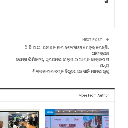
NEXT POST
ସି.ବି.ଆଇ. ପଳାତକ ହୀରା ବ୍ୟବସାୟୀ ମେହୁଲ୍‍ ଚୋକ୍ସି,
ଗୀତାଞ୍ଜଳୀ
ଜେମ୍ସ ଲିମିଟେଡ୍‍, ସୂରଯମଲ ଲାଲୁଭାଇ ଆଣ୍ଡ କମ୍ପାନୀ ଓ
ଅନ୍ୟ
ଖିଲାପକାରୀମାନଙ୍କ ବିରୁଦ୍ଧରେ ସାନି ମାମଲା ରୁଜୁ
More From Author
ଖବର