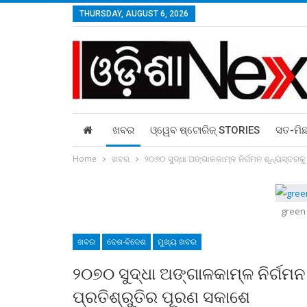
THURSDAY, AUGUST 6, 2026
ଖବର
ଓ୍ୱେବ ଷ୍ଟୋରିଜ୍‌ STORIES
ସତ-ମି
Home
ଖବର
୨୦୭୦ ସୁଦ୍ଧା ଅଙ୍ଗାଳକାମ୍ଳ ନିର୍ଗମନ ଶୂନ୍ୟସ୍ତରକ
green
ଖବର
ଦେଶ-ବିଦେଶ
ମୁଖ୍ୟ ଖବର
୨୦୭୦ ସୁଦ୍ଧା ଅଙ୍ଗାଳକାମ୍ଳ ନିର୍ଗମ
ପ୍ରତିଶ୍ରୁତିର ପୂରଣ ସକାଶେ