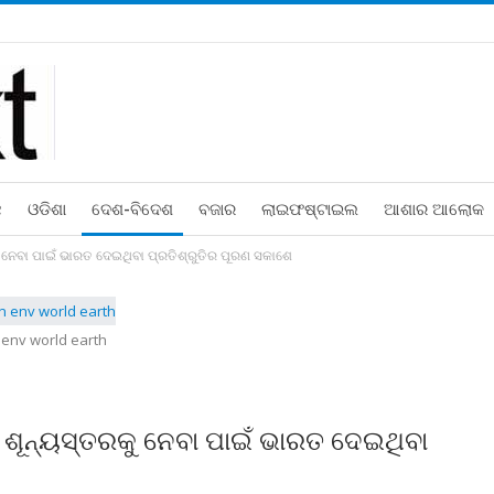
ଛ
ଓଡିଶା
ଦେଶ-ବିଦେଶ
ବଜାର
ଲାଇଫଷ୍ଟାଇଲ
ଆଶାର ଆଲୋକ
ୁ ନେବା ପାଇଁ ଭାରତ ଦେଇଥିବା ପ୍ରତିଶ୍ରୁତିର ପୂରଣ ସକାଶେ
 env world earth
ନ ଶୂନ୍ୟସ୍ତରକୁ ନେବା ପାଇଁ ଭାରତ ଦେଇଥିବା