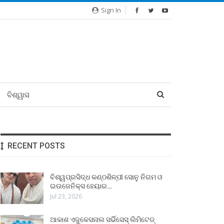
Sign In
ବିଶ୍ୱାସ
RECENT POSTS
ବିଶ୍ୱପ୍ରସିଦ୍ଧ କଣ୍ଠଶିଳ୍ପୀ ସୋନୁ ନିଗମ ଓ
ଇଉଜେନିକ୍ସ ହେୟାର…
Jul 23, 2026
ଆକାଶ ଏଜୁକେସନାଲ ସର୍ଭିସେସ୍ ଲିମିଟେଡ୍