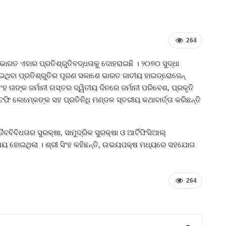
264
 ଭାରତ ଏହାର ପ୍ରତିଶ୍ରୁତିବଦ୍ଧତାକୁ ଦୋହରାଇଛି । ୨୦୭୦ ସୁଦ୍ଧା
ଇଥିବା ପ୍ରତିଶ୍ରୁତିର ପୂରଣ ସକାଶେ ଭାରତ ଜାତୀୟ ହାଇଡ୍ରୋଜେନ୍‍
ିଂହ ତାଙ୍କ ଜର୍ମାନୀ ଗସ୍ତର ଦ୍ୱିତୀୟ ଦିନରେ ଜର୍ମାନୀ ପରିବେଶ, ପ୍ରକୃତି
େଫି ଲେମ୍‍କେଙ୍କ ସହ ପ୍ରତିନିଧି ମଣ୍ଡଳ ସ୍ତରୀୟ କଥାବାର୍ତ୍ତା କରିଛନ୍ତି
ବିବିଧତାର ସୁରକ୍ଷା, ସାମୁଦ୍ରିକ ସୁରକ୍ଷା ଓ ଆର୍ଟିଫିସିଆଲ୍‍
ଷୟ ହୋଇଥିଲା । ଶ୍ରୀ ସିଂହ କହିଛନ୍ତି, ଉଭୟପକ୍ଷ ମଧ୍ୟରେ ସହଯୋଗ
264