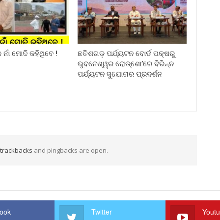
ନାଁ ମୋଦି କହିଥିବେ !
ଛତିଶଗଡ଼ ପର୍ଯ୍ୟଟନ ବୋର୍ଡ ପକ୍ଷରୁ
ଭୁବନେଶ୍ୱର ରୋଡ୍‌ଶୋ’ରେ ବିଭିନ୍ନ
ପର୍ଯ୍ୟଟନ ସୁଯୋଗର ପ୍ରଦର୍ଶନ
trackbacks
and pingbacks are open.
ook
Twitter
Yout