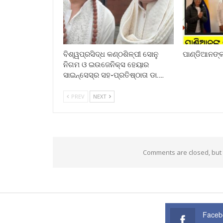
ବିଶ୍ୱପ୍ରସିଦ୍ଧ କଣ୍ଠଶିଳ୍ପୀ ସୋନୁ
ପାଣ୍ଡିଆନଙ୍କ 
ନିଗମ ଓ ଇଉଜେନିକ୍ସ ହେୟାର
ସାଇନ୍ସେସ୍ର ସହ-ପ୍ରତିଷ୍ଠାତା ଡା.…
PREV
NEXT
Comments are closed, but
Faceb