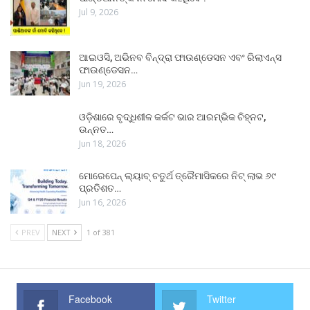
Jul 9, 2026
ଆଇଓସି, ଅଭିନବ ବିନ୍ଦ୍ରା ଫାଉଣ୍ଡେସନ ଏବଂ ରିଲାଏନ୍ସ
ଫାଉଣ୍ଡେସନ…
Jun 19, 2026
ଓଡ଼ିଶାରେ ବୃଦ୍ଧିଶୀଳ କର୍କଟ ଭାର ଆରମ୍ଭିକ ଚିହ୍ନଟ,
ଉନ୍ନତ…
Jun 18, 2026
ମୋରେପେନ୍ ଲ୍ୟାବ୍ ଚତୁର୍ଥ ତ୍ରୈମାସିକରେ ନିଟ୍ ଲାଭ ୬୯
ପ୍ରତିଶତ…
Jun 16, 2026
PREV
NEXT
1 of 381
Facebook
Twitter