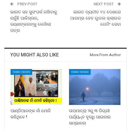
PREV POST
NEXT POST
ଭାରତ ସହ ସୁସଂପର୍କ ରଖିବାକୁ
ଭାରତ ବ୍ୟତୀତ ୧୪ ଦେଶରେ
ଚାହୁଁଛି ପାକିସ୍ତାନ,
ଆରମ୍ଭ ହେବ ଗୁଗଲ କ୍ଲାଉଡ
ଜୟଶଙ୍କରଙ୍କୁ ଲେଖିଲା
ଗେମିଂ ସେବା
ପତ୍ର
YOU MIGHT ALSO LIKE
More From Author
ଆଶାର ଆଲୋକ
ଆଶାର ଆଲୋକ
ପାଣ୍ଡିଆନଙ୍କ ନାଁ ମୋଦି
ତାପମାତ୍ରା ୨ରୁ ୩ ଡିଗ୍ରୀ
କହିଥିବେ !
ପର୍ଯ୍ୟନ୍ତ ବୃଦ୍ଧି ପାଇବାର
ସମ୍ଭାବନା