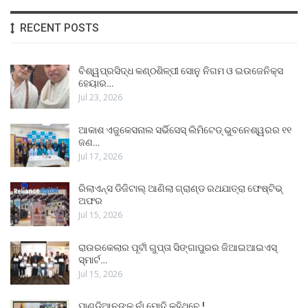
RECENT POSTS
ବିଶ୍ୱପ୍ରସିଦ୍ଧ କଣ୍ଠଶିଳ୍ପୀ ସୋନୁ ନିଗମ ଓ ଇଉଜେନିକ୍ସ
ହେୟାର…
Jul 23, 2026
ଆକାଶ ଏଜୁକେସନାଲ ସର୍ଭିସେସ୍ ଲିମିଟେଡ୍ ଭୁବନେଶ୍ୱରର ୧୧
ଜଣ…
Jul 17, 2026
ରିଲାଏନ୍ସ ଡିଜିଟାଲ୍ ଆଣିଲା ଗ୍ରାଣ୍ଡ ରଥଯାତ୍ରା ଫେଷ୍ଟିଭ୍
ଅଫର
Jul 15, 2026
ରାଉରକେଲାର ପୂର୍ବୀ ଗୁପ୍ତା ସିଙ୍ଗାପୁରର ଜିଆଇଆଇଏସ୍
ସ୍ମାର୍ଟ…
Jul 15, 2026
ପାଣ୍ଡିଆନଙ୍କ ନାଁ ମୋଦି କହିଥିବେ !