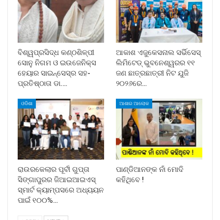
ବିଶ୍ୱପ୍ରସିଦ୍ଧ କଣ୍ଠଶିଳ୍ପୀ
ଆକାଶ ଏଜୁକେସନାଲ ସର୍ଭିସେସ୍
ସୋନୁ ନିଗମ ଓ ଇଉଜେନିକ୍ସ
ଲିମିଟେଡ୍ ଭୁବନେଶ୍ୱରର ୧୧
ହେୟାର ସାଇନ୍ସେସ୍ର ସହ-
ଜଣ ଛାତ୍ରଛାତ୍ରୀ ନିଟ ଯୁଜି
ପ୍ରତିଷ୍ଠାତା ଡା.…
୨୦୨୬ରେ…
ଓଡିଶା
ଆଶାର ଆଲୋକ
ରାଉରକେଲାର ପୂର୍ବୀ ଗୁପ୍ତା
ପାଣ୍ଡିଆନଙ୍କ ନାଁ ମୋଦି
ସିଙ୍ଗାପୁରର ଜିଆଇଆଇଏସ୍
କହିଥିବେ !
ସ୍ମାର୍ଟ କ୍ୟାମ୍ପସରେ ଅଧ୍ୟୟନ
ପାଇଁ ୧୦୦%…