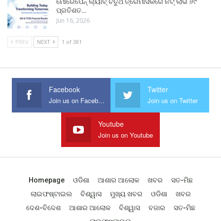
ମୋରେପେନ୍ ଲ୍ୟାବ୍ ଚତୁର୍ଥ ତ୍ରୈମାସିକରେ ନିଟ୍ ଲାଭ ୬୯
ପ୍ରତିଶତ…
Jun 16, 2026
PREV
NEXT
1 of 381
Facebook
Twitter
Join us on Facebook
Join us on Twitter
Youtube
Join us on Youtube
Homepage
ଓଡିଶା
ଆଶାର ଆଲୋକ
ଖବର
ସତ-ମିଛ
ଲାଇଫଷ୍ଟାଇଲ
ବିଶ୍ୱାସ
ମୁଖ୍ୟ ଖବର
ଓଡିଶା
ଖବର
ଦେଶ-ବିଦେଶ
ଆଶାର ଆଲୋକ
ବିଶ୍ୱାସ
ବଜାର
ସତ-ମିଛ