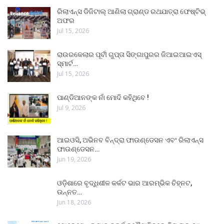
ରିଲାଏନ୍ସ ଡିଜିଟାଲ୍ ଆଣିଲା ଗ୍ରାଣ୍ଡ ରଥଯାତ୍ରା ଫେଷ୍ଟିଭ୍
ଅଫର
Jul 15, 2026
ରାଉରକେଲାର ପୂର୍ବୀ ଗୁପ୍ତା ସିଙ୍ଗାପୁରର ଜିଆଇଆଇଏସ୍
ସ୍ମାର୍ଟ…
Jul 15, 2026
ପାଣ୍ଡିଆନଙ୍କ ନାଁ ମୋଦି କହିଥିବେ !
Jul 9, 2026
ଆଇଓସି, ଅଭିନବ ବିନ୍ଦ୍ରା ଫାଉଣ୍ଡେସନ ଏବଂ ରିଲାଏନ୍ସ
ଫାଉଣ୍ଡେସନ…
Jun 19, 2026
ଓଡ଼ିଶାରେ ବୃଦ୍ଧିଶୀଳ କର୍କଟ ଭାର ଆରମ୍ଭିକ ଚିହ୍ନଟ,
ଉନ୍ନତ…
Jun 18, 2026