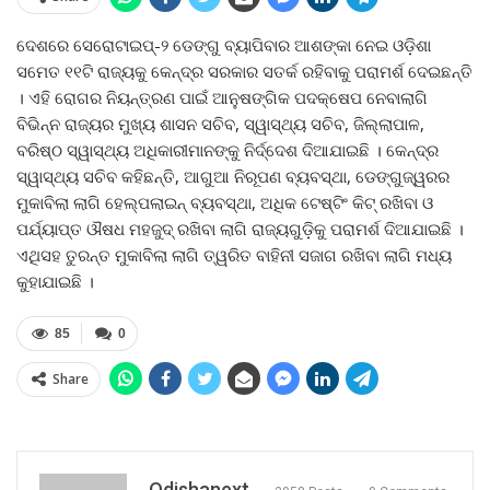
ଦେଶରେ ସେରୋଟାଇପ୍‍-୨ ଡେଙ୍ଗୁ ବ୍ୟାପିବାର ଆଶଙ୍କା ନେଇ ଓଡ଼ିଶା
ସମେତ ୧୧ଟି ରାଜ୍ୟକୁ କେନ୍ଦ୍ର ସରକାର ସତର୍କ ରହିବାକୁ ପରାମର୍ଶ ଦେଇଛନ୍ତି
। ଏହି ରୋଗର ନିୟନ୍ତ୍ରଣ ପାଇଁ ଆନୁଷଙ୍ଗିକ ପଦକ୍ଷେପ ନେବାଲାଗି
ବିଭିନ୍ନ ରାଜ୍ୟର ମୁଖ୍ୟ ଶାସନ ସଚିବ, ସ୍ୱାସ୍ଥ୍ୟ ସଚିବ, ଜିଲ୍ଲାପାଳ,
ବରିଷ୍ଠ ସ୍ୱାସ୍ଥ୍ୟ ଅଧିକାରୀମାନଙ୍କୁ ନିର୍ଦ୍ଦେଶ ଦିଆଯାଇଛି । କେନ୍ଦ୍ର
ସ୍ୱାସ୍ଥ୍ୟ ସଚିବ କହିଛନ୍ତି, ଆଗୁଆ ନିରୂପଣ ବ୍ୟବସ୍ଥା, ଡେଙ୍ଗୁଜ୍ୱରର
ମୁକାବିଲା ଲାଗି ହେଲ୍‍ପଲାଇନ୍‍ ବ୍ୟବସ୍ଥା, ଅଧିକ ଟେଷ୍ଟିଂ କିଟ୍‍ ରଖିବା ଓ
ପର୍ଯ୍ୟାପ୍ତ ଔଷଧ ମହଜୁଦ୍‍ ରଖିବା ଲାଗି ରାଜ୍ୟଗୁଡ଼ିକୁ ପରାମର୍ଶ ଦିଆଯାଇଛି ।
ଏଥିସହ ତୁରନ୍ତ ମୁକାବିଲା ଲାଗି ତ୍ୱରିତ ବାହିନୀ ସଜାଗ ରଖିବା ଲାଗି ମଧ୍ୟ
କୁହାଯାଇଛି ।
85
0
Share
Odishanext