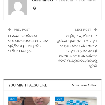
2958 Posts
0 Comments
PREV POST
NEXT POST
ଆସନ୍ତା ୨୫ ତାରିଖରେ
ପଞ୍ଜିକୃତ ଶ୍ରମିକମାନେ
ବଙ୍ଗୋପସାଗରରେ ଆଉ ଏକ
ଦୁର୍ଘଟଣା କ୍ଷେତ୍ରରେ ୨ ଲକ୍ଷ
ଘୂର୍ଣ୍ଣିବଳୟ – ଆଞ୍ଚଳିକ
ଟଙ୍କାର ଜୀବନ ବୀମା ଏବଂ ୧
ପାଣିପାଗ କେନ୍ଦ୍ର
ଲକ୍ଷ ଟଙ୍କାର ସ୍ଥାୟୀ
ଅକ୍ଷମତା ବୀମା ପାଇପାରିବେ
ବୋଲି ମନ୍ତ୍ରଣାଳୟ ପକ୍ଷରୁ
ସୂଚନା
YOU MIGHT ALSO LIKE
More From Author
ଖବର
ଓଡିଶା