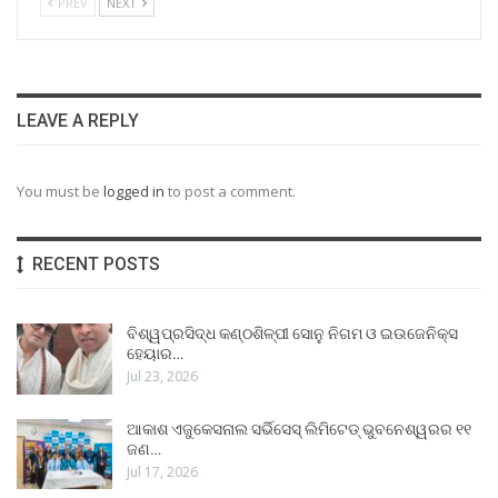
PREV
NEXT
LEAVE A REPLY
You must be
logged in
to post a comment.
RECENT POSTS
ବିଶ୍ୱପ୍ରସିଦ୍ଧ କଣ୍ଠଶିଳ୍ପୀ ସୋନୁ ନିଗମ ଓ ଇଉଜେନିକ୍ସ
ହେୟାର…
Jul 23, 2026
ଆକାଶ ଏଜୁକେସନାଲ ସର୍ଭିସେସ୍ ଲିମିଟେଡ୍ ଭୁବନେଶ୍ୱରର ୧୧
ଜଣ…
Jul 17, 2026