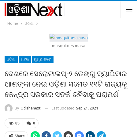
Home
ଓଡିଶା
mosquitoes masa
ଓଡିଶା
ଖବର
ମୁଖ୍ୟ ଖବର
ଦେଶରେ ସେରୋଟାଇପ୍‍-୨ ଡେଙ୍ଗୁ ବ୍ୟାପିବାର
ଆଶଙ୍କା ନେଇ ଓଡ଼ିଶା ସମେତ ୧୧ଟି ରାଜ୍ୟକୁ
କେନ୍ଦ୍ର ସରକାର ସତର୍କ ରହିବାକୁ ପରାମର୍ଶ
Last updated
Sep 21, 2021
By
Odishanext
85
0
Share