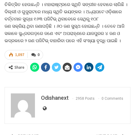
ଚିକିତ୍ସିତ ହେଉଛନ୍ତି । ମହାରାଷ୍ଟ୍ରରେ ସ୍ଥିତି ସଙ୍ଗୀନ ହେବାରେ ଲାଗିଛି ।
ଦିଲ୍ଲୀ ଓ ଗୁଜୁରାଟରେ ମଧ୍ୟ ସ୍ଥିତି ଭୟଙ୍କର । ଅନ୍ୟପଟେ ଓଡ଼ିଶାରେ
ବର୍ତ୍ତମାନ ସୁଦ୍ଧା ୧୬୩ ପଜିଟିଭ୍‍ ଥିବାବେଳେ ସେଥିରୁ ୧୦୮
ଜଣ ସକ୍ରିୟ ଥିବା ଜଣାପଡ଼ିଛି । ୬୦ ଜଣ ସୁସ୍ଥ ହୋଇଛନ୍ତି । ତେବେ ଆଜି
ସକାଳେ ସୁନ୍ଦରଗଡ଼ରେ ଜଣେ ଏବଂ ଅପରାହ୍ଣରେ ଯାଜପୁରର ୪ ଜଣ ଓ
ଭଦ୍ରକରେ ୨ ଜଣ ପଜିଟିଭ୍‍ ବାହାରିବା ପରେ ଏହି ସଂଖ୍ୟା ବୃଦ୍ଧି ପାଇଛି ।
1,097
0
Share
Odishanext
2958 Posts
0 Comments