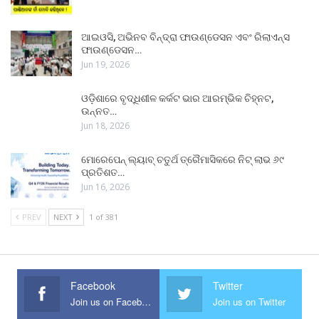
ଆଇଓସି, ଅଭିନବ ବିନ୍ଦ୍ରା ଫାଉଣ୍ଡେସନ ଏବଂ ରିଲାଏନ୍ସ
ଫାଉଣ୍ଡେସନ…
Jun 19, 2026
ଓଡ଼ିଶାରେ ବୃଦ୍ଧିଶୀଳ କର୍କଟ ଭାର ଆରମ୍ଭିକ ଚିହ୍ନଟ,
ଉନ୍ନତ…
Jun 18, 2026
ମୋରେପେନ୍ ଲ୍ୟାବ୍ ଚତୁର୍ଥ ତ୍ରୈମାସିକରେ ନିଟ୍ ଲାଭ ୬୯
ପ୍ରତିଶତ…
Jun 16, 2026
PREV
NEXT
1 of 381
Facebook
Twitter
Join us on Facebook
Join us on Twitter