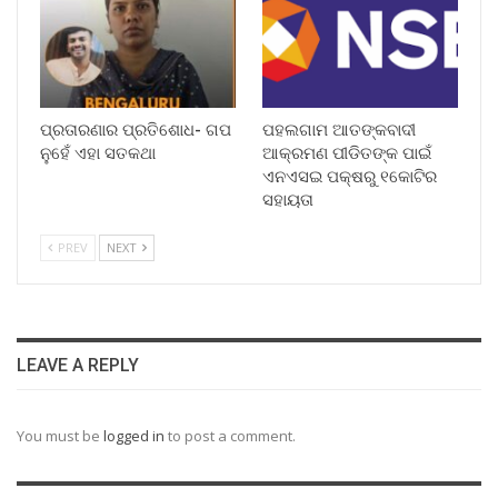
ପ୍ରତାରଣାର ପ୍ରତିଶୋଧ- ଗପ
ପହଲଗାମ ଆତଙ୍କବାଦୀ
ନୁହେଁ ଏହା ସତକଥା
ଆକ୍ରମଣ ପୀଡିତଙ୍କ ପାଇଁ
ଏନଏସଇ ପକ୍ଷରୁ ୧କୋଟିର
ସହାୟତା
PREV
NEXT
LEAVE A REPLY
You must be
logged in
to post a comment.