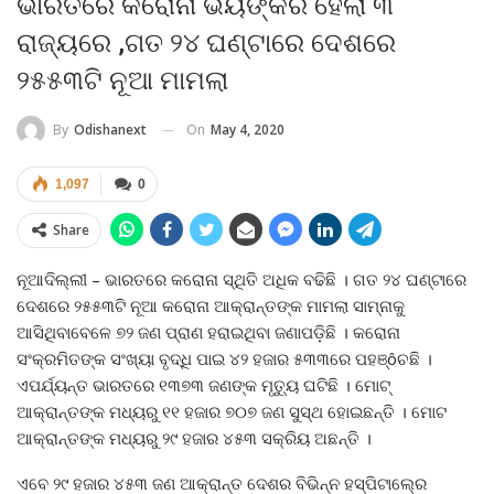
ଭାରତରେ କରୋନା ଭୟଙ୍କର ହେଲା ୩
ରାଜ୍ୟରେ ,ଗତ ୨୪ ଘଣ୍ଟାରେ ଦେଶରେ
୨୫୫୩ଟି ନୂଆ ମାମଲା
On
May 4, 2020
By
Odishanext
1,097
0
Share
ନୂଆଦିଲ୍ଲୀ – ଭାରତରେ କରୋନା ସ୍ଥିତି ଅଧିକ ବଢିଛି । ଗତ ୨୪ ଘଣ୍ଟାରେ
ଦେଶରେ ୨୫୫୩ଟି ନୂଆ କରୋନା ଆକ୍ରାନ୍ତଙ୍କ ମାମଲା ସାମ୍‍ନାକୁ
ଆସିଥିବାବେଳେ ୭୨ ଜଣ ପ୍ରାଣ ହରାଇଥିବା ଜଣାପଡ଼ିଛି । କରୋନା
ସଂକ୍ରମିତଙ୍କ ସଂଖ୍ୟା ବୃଦ୍ଧି ପାଇ ୪୨ ହଜାର ୫୩୩ରେ ପହଞ୍ôଚଛି ।
ଏପର୍ଯ୍ୟନ୍ତ ଭାରତରେ ୧୩୭୩ ଜଣଙ୍କ ମୃତ୍ୟୁ ଘଟିଛି । ମୋଟ୍‍
ଆକ୍ରାନ୍ତଙ୍କ ମଧ୍ୟରୁ ୧୧ ହଜାର ୭୦୭ ଜଣ ସୁସ୍ଥ ହୋଇଛନ୍ତି । ମୋଟ
ଆକ୍ରାନ୍ତଙ୍କ ମଧ୍ୟରୁ ୨୯ ହଜାର ୪୫୩ ସକ୍ରିୟ ଅଛନ୍ତି ।
ଏବେ ୨୯ ହଜାର ୪୫୩ ଜଣ ଆକ୍ରାନ୍ତ ଦେଶର ବିଭିନ୍ନ ହସ୍ପିଟାଲ୍‍ରେ