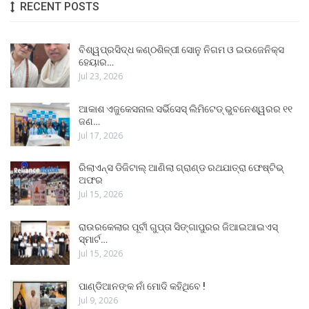
RECENT POSTS
ବିଶ୍ୱପ୍ରସିଦ୍ଧ କଣ୍ଠଶିଳ୍ପୀ ସୋନୁ ନିଗମ ଓ ଇଉଜେନିକ୍ସ
ହେୟାର…
Jul 23, 2026
ଆକାଶ ଏଜୁକେସନାଲ ସର୍ଭିସେସ୍ ଲିମିଟେଡ୍ ଭୁବନେଶ୍ୱରର ୧୧
ଜଣ…
Jul 17, 2026
ରିଲାଏନ୍ସ ଡିଜିଟାଲ୍ ଆଣିଲା ଗ୍ରାଣ୍ଡ ରଥଯାତ୍ରା ଫେଷ୍ଟିଭ୍
ଅଫର
Jul 15, 2026
ରାଉରକେଲାର ପୂର୍ବୀ ଗୁପ୍ତା ସିଙ୍ଗାପୁରର ଜିଆଇଆଇଏସ୍
ସ୍ମାର୍ଟ…
Jul 15, 2026
ପାଣ୍ଡିଆନଙ୍କ ନାଁ ମୋଦି କହିଥିବେ !
Jul 9, 2026