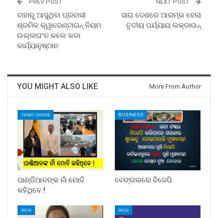
PREV POST
NEXT POST
ବାହାରୁ ଆସୁଥିବା ପ୍ରବାସୀ
ସାରା ଦେଶରେ ଆରମ୍ଭ ହେଲା
ଶ୍ରମିକ କ୍ୱାରେଣ୍ଟାଇନ୍ ନିୟମ
ତୃତୀୟ ପର୍ଯ୍ୟାୟ ଲକ୍‌ଡାଉନ୍‌
ଉଲ୍ଲଘଂନ କଲେ କଡା
କାର୍ଯ୍ୟାନୁଷ୍ଠାନ
YOU MIGHT ALSO LIKE
More From Author
ଆଶାର ଆଲୋକ
BUSINESS
ପାଣ୍ଡିଆନଙ୍କ ନାଁ ମୋଦି
ବେଙ୍ଗଲରେ ବିଜେପି
କହିଥିବେ !
ଖବର
ଖବର