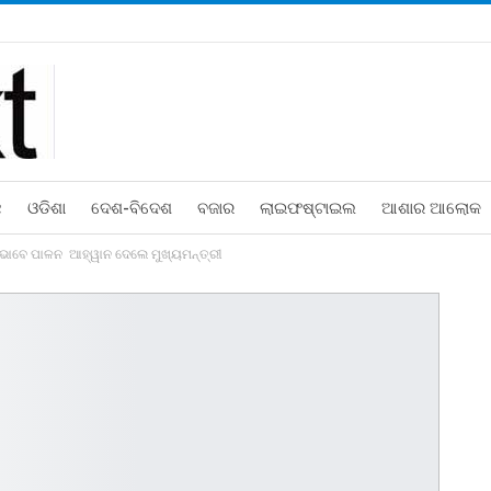
ଛ
ଓଡିଶା
ଦେଶ-ବିଦେଶ
ବଜାର
ଲାଇଫଷ୍ଟାଇଲ
ଆଶାର ଆଲୋକ
ଲଭାବେ ପାଳନ ଆହ୍ୱାନ ଦେଲେ ମୁଖ୍ୟମନ୍ତ୍ରୀ