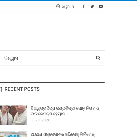
Sign In
ବିଶ୍ୱାସ
RECENT POSTS
ବିଶ୍ୱପ୍ରସିଦ୍ଧ କଣ୍ଠଶିଳ୍ପୀ ସୋନୁ ନିଗମ ଓ
ଇଉଜେନିକ୍ସ ହେୟାର…
Jul 23, 2026
ଆକାଶ ଏଜୁକେସନାଲ ସର୍ଭିସେସ୍ ଲିମିଟେଡ୍