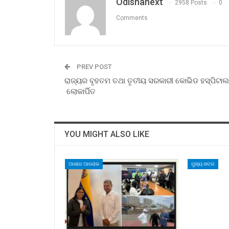
Odishanext
2958 Posts
0
Comments
PREV POST
ରାଜ୍ୟର ବୃହତମ ତଥା ତୃତୀୟ ସରକାରୀ କୋଭିଡ ହସ୍ପିଟାଲ
ଲୋକାର୍ପିତ
YOU MIGHT ALSO LIKE
ଆଶାର ଆଲୋକ
ମୁଖ୍ୟ ଖବର