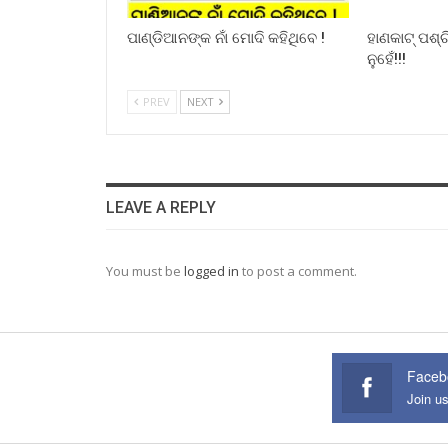
ପାଣ୍ଡିଆନଙ୍କ ନାଁ ମୋଦି କହିଥିବେ !
ହାଣକାଟ୍‌ ପଶ
ନୁହେଁ!!!
PREV
NEXT
LEAVE A REPLY
You must be
logged in
to post a comment.
Faceb
Join u