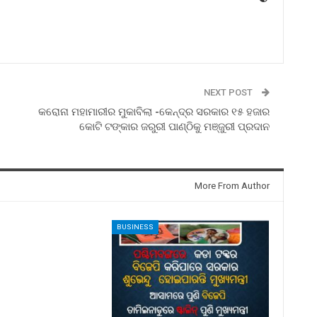
NEXT POST
କରୋନା ମହାମାରୀର ମୁକାବିଲା -କେନ୍ଦ୍ର ସରକାର ୧୫ ହଜାର
କୋଟି ଟଙ୍କାର ଜରୁରୀ ପାଣ୍ଠିକୁ ମଞ୍ଜୁରୀ ପ୍ରଦାନ
More From Author
BUSINESS