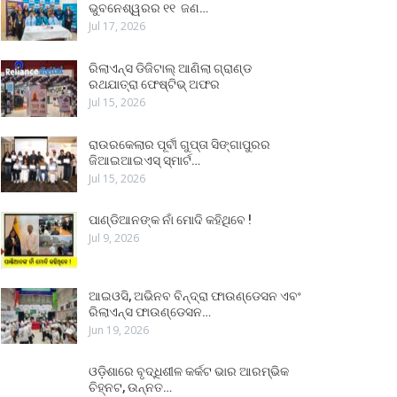
ଭୁବନେଶ୍ୱରର ୧୧ ଜଣ…
Jul 17, 2026
ରିଲାଏନ୍ସ ଡିଜିଟାଲ୍ ଆଣିଲା ଗ୍ରାଣ୍ଡ
ରଥଯାତ୍ରା ଫେଷ୍ଟିଭ୍ ଅଫର
Jul 15, 2026
ରାଉରକେଲାର ପୂର୍ବୀ ଗୁପ୍ତା ସିଙ୍ଗାପୁରର
ଜିଆଇଆଇଏସ୍ ସ୍ମାର୍ଟ…
Jul 15, 2026
ପାଣ୍ଡିଆନଙ୍କ ନାଁ ମୋଦି କହିଥିବେ !
Jul 9, 2026
ଆଇଓସି, ଅଭିନବ ବିନ୍ଦ୍ରା ଫାଉଣ୍ଡେସନ ଏବଂ
ରିଲାଏନ୍ସ ଫାଉଣ୍ଡେସନ…
Jun 19, 2026
ଓଡ଼ିଶାରେ ବୃଦ୍ଧିଶୀଳ କର୍କଟ ଭାର ଆରମ୍ଭିକ
ଚିହ୍ନଟ, ଉନ୍ନତ…