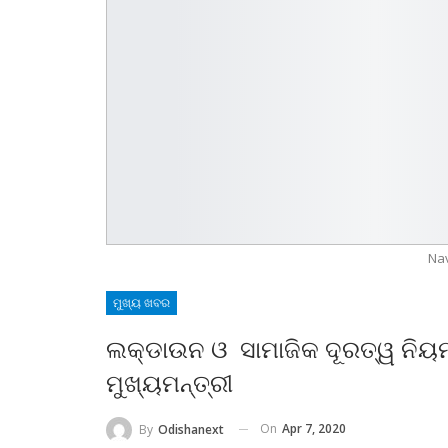
Na
ମୁଖ୍ୟ ଖବର
ଲକ୍‍ଡାଉନ ଓ ସାମାଜିକ ଦୂରତ୍ୱ ନ
ମୁଖ୍ୟମନ୍ତ୍ରୀ
On
Apr 7, 2020
By
Odishanext