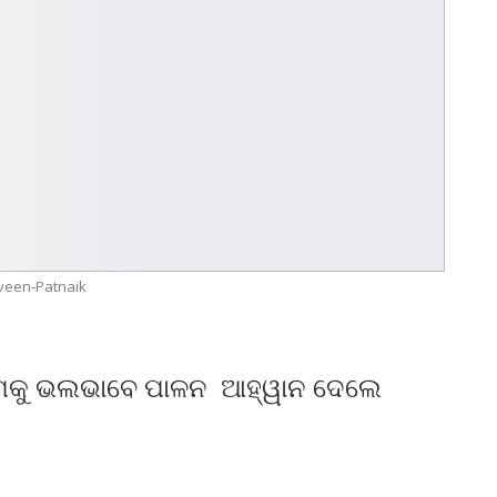
veen-Patnaik
ିୟମକୁ ଭଲଭାବେ ପାଳନ ଆହ୍ୱାନ ଦେଲେ