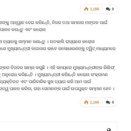
1,166
0
ଙ୍କୁ ଆହ୍ୱାନ ଦେଇ କହିଛନ୍ତି, ନିଜର ତଥା ସମାଜର ମଙ୍ଗଳ ପାଇଁ
 ପାଳନ କରନ୍ତୁ ଏବଂ କରୋନା
 ଓ ତ୍ୟାଗକୁ ସମ୍ମାନ ଜଣାନ୍ତୁ । ଗତକାଲି ରାଜ୍ୟରେ କରୋନା
ପରେ ମୁଖ୍ୟମନ୍ତ୍ରୀ ଲଗାତାର ଭାବେ ଜନସାଧାରଣଙ୍କୁ ଟ୍ୱିଟ୍‍ ମାଧ୍ୟମରେ
ଭୟଙ୍କର ବିପଦର ସାମ୍ନା କରୁଛି । ଏହି ସମୟରେ ମୁଖ୍ୟମନ୍ତ୍ରୀଙ୍କ ରିଲିଫ୍‍
ୁ ଅନୁରୋଧ କରିଛନ୍ତି । ମୁଖ୍ୟମନ୍ତ୍ରୀ କହିଛନ୍ତି କରୋନା ସଂକ୍ରମଣ
ବ୍ୟକ୍ତିଗତ ଏବଂ ପାରିବାରିକ ସୁଖ ତ୍ୟାଗ କରି ଆମ ପାଇଁ
ରତ୍ୱ ପାଳନ କରିବା, ତାହା ସେମାନଙ୍କ ପାଇଁ ଉପଯୁକ୍ତ ସମ୍ମାନ ହେବ ।
1,166
0