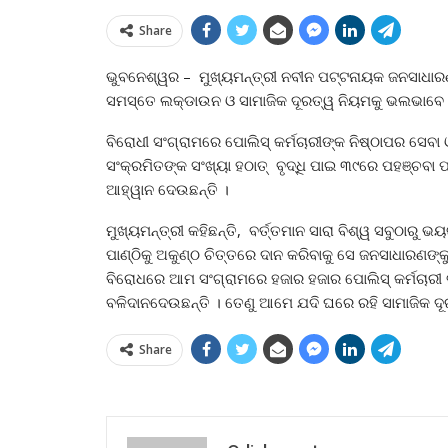
Share
ଭୁବନେଶ୍ୱର – ମୁଖ୍ୟମନ୍ତ୍ରୀ ନବୀନ ପଟ୍ଟନାୟକ ଜନସାଧାରଣ
ସମସ୍ତେ ଲକ୍‍ଡାଉନ ଓ ସାମାଜିକ ଦୂରତ୍ୱ ନିୟମକୁ ଭଲଭାବେ
ବିରୋଧୀ ସଂଗ୍ରାମରେ ପୋଲିସ୍‍ କର୍ମଚାରୀଙ୍କ ନିଷ୍ଠାପର ସେବା
ସଂକ୍ରମିତଙ୍କ ସଂଖ୍ୟା ହଠାତ୍‍ ବୃଦ୍ଧି ପାଇ ୩୯ରେ ପହଞ୍ଚବା 
ଆହ୍ୱାନ ଦେଉଛନ୍ତି ।
ମୁଖ୍ୟମନ୍ତ୍ରୀ କହିଛନ୍ତି, ବର୍ତ୍ତମାନ ସାରା ବିଶ୍ୱ ସବୁଠାରୁ 
ପାଣ୍ଠିକୁ ଅକୁଣ୍ଠ ଚିତ୍ତରେ ଦାନ କରିବାକୁ ସେ ଜନସାଧାରଣଙ୍କ
ବିରୋଧରେ ଆମ ସଂଗ୍ରାମରେ ହଜାର ହଜାର ପୋଲିସ୍‍ କର୍ମଚାରୀ 
ବଳିଦାନଦେଉଛନ୍ତି । ତେଣୁ ଆମେ ଯଦି ଘରେ ରହି ସାମାଜିକ ଦୂ
Share