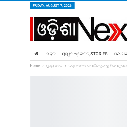
FRIDAY, AUGUST 7, 2026
ଖବର
ଓ୍ୱେବ ଷ୍ଟୋରିଜ୍‌ STORIES
ସତ-ମି
Home
ମୁଖ୍ୟ ଖବର
ଲକ୍‍ଡାଉନ ଓ ସାମାଜିକ ଦୂରତ୍ୱ ନିୟମକୁ ଭ