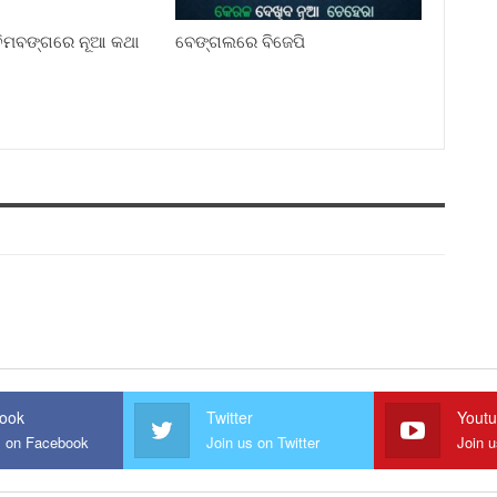
୍ଚିମବଙ୍ଗରେ ନୂଆ କଥା
ବେଙ୍ଗଲରେ ବିଜେପି
ook
Twitter
Yout
s on Facebook
Join us on Twitter
Join 