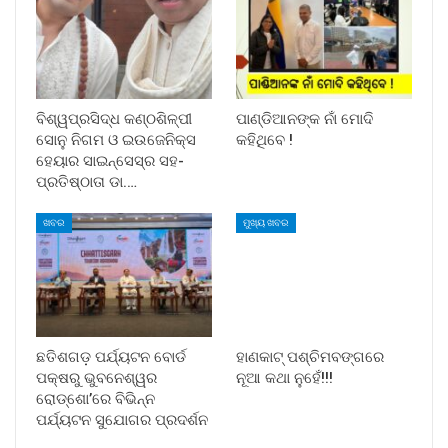
ବିଶ୍ୱପ୍ରସିଦ୍ଧ କଣ୍ଠଶିଳ୍ପୀ
ପାଣ୍ଡିଆନଙ୍କ ନାଁ ମୋଦି
ସୋନୁ ନିଗମ ଓ ଇଉଜେନିକ୍ସ
କହିଥିବେ !
ହେୟାର ସାଇନ୍ସେସ୍ର ସହ-
ପ୍ରତିଷ୍ଠାତା ଡା.…
ଖବର
ମୁଖ୍ୟ ଖବର
ଛତିଶଗଡ଼ ପର୍ଯ୍ୟଟନ ବୋର୍ଡ
ହାଣକାଟ୍‌ ପଶ୍ଚିମବଙ୍ଗରେ
ପକ୍ଷରୁ ଭୁବନେଶ୍ୱର
ନୂଆ କଥା ନୁହେଁ!!!
ରୋଡ୍‌ଶୋ’ରେ ବିଭିନ୍ନ
ପର୍ଯ୍ୟଟନ ସୁଯୋଗର ପ୍ରଦର୍ଶନ