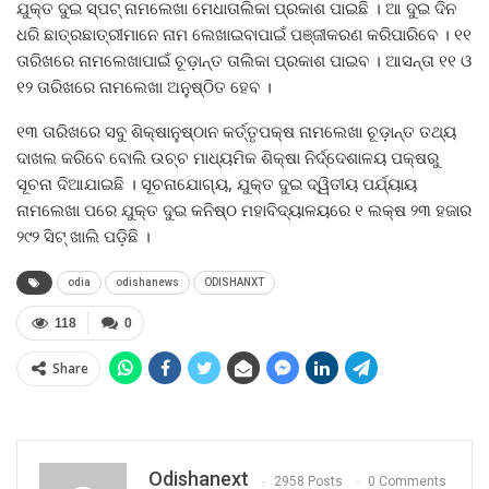
ଯୁକ୍ତ ଦୁଇ ସ୍ପଟ୍‍ ନାମଲେଖା ମେଧାତାଲିକା ପ୍ରକାଶ ପାଇଛି । ଆ ଦୁଇ ଦିନ
ଧରି ଛାତ୍ରଛାତ୍ରୀମାନେ ନାମ ଲେଖାଇବାପାଇଁ ପଞ୍ଜୀକରଣ କରିପାରିବେ । ୧୧
ତାରିଖରେ ନାମଲେଖାପାଇଁ ଚୂଡ଼ାନ୍ତ ତାଲିକା ପ୍ରକାଶ ପାଇବ । ଆସନ୍ତା ୧୧ ଓ
୧୨ ତାରିଖରେ ନାମଲେଖା ଅନୁଷ୍ଠିତ ହେବ ।
୧୩ ତାରିଖରେ ସବୁ ଶିକ୍ଷାନୁଷ୍ଠାନ କର୍ତ୍ତୃପକ୍ଷ ନାମଲେଖା ଚୂଡ଼ାନ୍ତ ତଥ୍ୟ
ଦାଖଲ କରିବେ ବୋଲି ଉଚ୍ଚ ମାଧ୍ୟମିକ ଶିକ୍ଷା ନିର୍ଦ୍ଦେଶାଳୟ ପକ୍ଷରୁ
ସୂଚନା ଦିଆଯାଇଛି । ସୂଚନାଯୋଗ୍ୟ, ଯୁକ୍ତ ଦୁଇ ଦ୍ୱିତୀୟ ପର୍ଯ୍ୟାୟ
ନାମଲେଖା ପରେ ଯୁକ୍ତ ଦୁଇ କନିଷ୍ଠ ମହାବିଦ୍ୟାଳୟରେ ୧ ଲକ୍ଷ ୨୩ ହଜାର
୨୯୨ ସିଟ୍‍ ଖାଲି ପଡ଼ିଛି ।
odia
odishanews
ODISHANXT
118
0
Share
Odishanext
2958 Posts
0 Comments