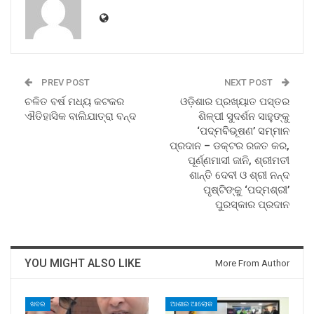
PREV POST
NEXT POST
ଚଳିତ ବର୍ଷ ମଧ୍ୟ କଟକର
ଓଡ଼ିଶାର ପ୍ରଖ୍ୟାତ ପସ୍ତର
ଐତିହାସିକ ବାଲିଯାତ୍ରା ବନ୍ଦ
ଶିଳ୍ପୀ ସୁଦର୍ଶନ ସାହୁଙ୍କୁ
‘ପଦ୍ମବିଭୂଷଣ’ ସମ୍ମାନ
ପ୍ରଦାନ – ଡକ୍ଟର ରଜତ କର,
ପୂର୍ଣ୍ଣମାସୀ ଜାନି, ଶ୍ରୀମତୀ
ଶାନ୍ତି ଦେବୀ ଓ ଶ୍ରୀ ନନ୍ଦ
ପୃଷ୍ଟିଙ୍କୁ ‘ପଦ୍ମଶ୍ରୀ’
ପୁରସ୍କାର ପ୍ରଦାନ
YOU MIGHT ALSO LIKE
More From Author
ଖବର
ଆଶାର ଆଲୋକ