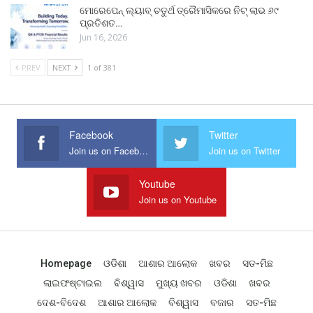
ମୋରେପେନ୍ ଲ୍ୟାବ୍ ଚତୁର୍ଥ ତ୍ରୈମାସିକରେ ନିଟ୍ ଲାଭ ୬୯
ପ୍ରତିଶତ…
Jun 16, 2026
PREV
NEXT
1 of 381
Facebook
Twitter
Join us on Facebook
Join us on Twitter
Youtube
Join us on Youtube
Homepage
ଓଡିଶା
ଆଶାର ଆଲୋକ
ଖବର
ସତ-ମିଛ
ଲାଇଫଷ୍ଟାଇଲ
ବିଶ୍ୱାସ
ମୁଖ୍ୟ ଖବର
ଓଡିଶା
ଖବର
ଦେଶ-ବିଦେଶ
ଆଶାର ଆଲୋକ
ବିଶ୍ୱାସ
ବଜାର
ସତ-ମିଛ