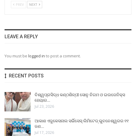
PREV
NEXT
LEAVE A REPLY
You must be
logged in
to post a comment.
RECENT POSTS
ବିଶ୍ୱପ୍ରସିଦ୍ଧ କଣ୍ଠଶିଳ୍ପୀ ସୋନୁ ନିଗମ ଓ ଇଉଜେନିକ୍ସ
ହେୟାର…
Jul 23, 2026
ଆକାଶ ଏଜୁକେସନାଲ ସର୍ଭିସେସ୍ ଲିମିଟେଡ୍ ଭୁବନେଶ୍ୱରର ୧୧
ଜଣ…
Jul 17, 2026