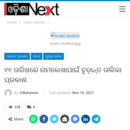
Home
ଆଶାର ଆଲୋକ
exam student.jpg
ଆଶାର ଆଲୋକ
ଖବର
ମୁଖ୍ୟ ଖବର
୧୧ ତାରିଖରେ ନାମଲେଖାପାଇଁ ଚୂଡ଼ାନ୍ତ ତାଲିକା
ପ୍ରକାଶ
Last updated
Nov 10, 2021
By
Odishanext
118
0
Share