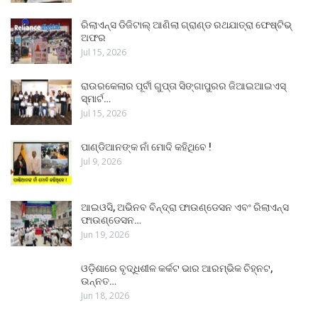
ରିଲାଏନ୍ସ ଡିଜିଟାଲ୍ ଆଣିଲା ଗ୍ରାଣ୍ଡ ରଥଯାତ୍ରା ଫେଷ୍ଟିଭ୍
ଅଫର
Jul 15, 2026
ରାଉରକେଲାର ପୂର୍ବୀ ଗୁପ୍ତା ସିଙ୍ଗାପୁରର ଜିଆଇଆଇଏସ୍
ସ୍ମାର୍ଟ…
Jul 15, 2026
ପାଣ୍ଡିଆନଙ୍କ ନାଁ ମୋଦି କହିଥିବେ !
Jul 9, 2026
ଆଇଓସି, ଅଭିନବ ବିନ୍ଦ୍ରା ଫାଉଣ୍ଡେସନ ଏବଂ ରିଲାଏନ୍ସ
ଫାଉଣ୍ଡେସନ…
Jun 19, 2026
ଓଡ଼ିଶାରେ ବୃଦ୍ଧିଶୀଳ କର୍କଟ ଭାର ଆରମ୍ଭିକ ଚିହ୍ନଟ,
ଉନ୍ନତ…
Jun 18, 2026