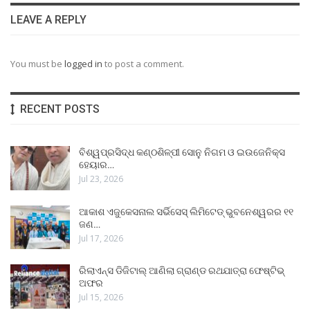
LEAVE A REPLY
You must be
logged in
to post a comment.
RECENT POSTS
ବିଶ୍ୱପ୍ରସିଦ୍ଧ କଣ୍ଠଶିଳ୍ପୀ ସୋନୁ ନିଗମ ଓ ଇଉଜେନିକ୍ସ
ହେୟାର…
Jul 23, 2026
ଆକାଶ ଏଜୁକେସନାଲ ସର୍ଭିସେସ୍ ଲିମିଟେଡ୍ ଭୁବନେଶ୍ୱରର ୧୧
ଜଣ…
Jul 17, 2026
ରିଲାଏନ୍ସ ଡିଜିଟାଲ୍ ଆଣିଲା ଗ୍ରାଣ୍ଡ ରଥଯାତ୍ରା ଫେଷ୍ଟିଭ୍
ଅଫର
Jul 15, 2026