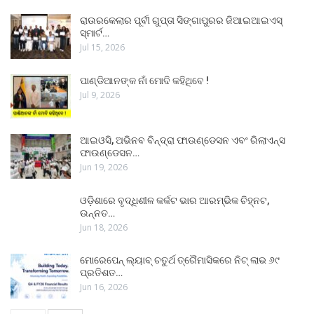
ରାଉରକେଲାର ପୂର୍ବୀ ଗୁପ୍ତା ସିଙ୍ଗାପୁରର ଜିଆଇଆଇଏସ୍
ସ୍ମାର୍ଟ…
Jul 15, 2026
ପାଣ୍ଡିଆନଙ୍କ ନାଁ ମୋଦି କହିଥିବେ !
Jul 9, 2026
ଆଇଓସି, ଅଭିନବ ବିନ୍ଦ୍ରା ଫାଉଣ୍ଡେସନ ଏବଂ ରିଲାଏନ୍ସ
ଫାଉଣ୍ଡେସନ…
Jun 19, 2026
ଓଡ଼ିଶାରେ ବୃଦ୍ଧିଶୀଳ କର୍କଟ ଭାର ଆରମ୍ଭିକ ଚିହ୍ନଟ,
ଉନ୍ନତ…
Jun 18, 2026
ମୋରେପେନ୍ ଲ୍ୟାବ୍ ଚତୁର୍ଥ ତ୍ରୈମାସିକରେ ନିଟ୍ ଲାଭ ୬୯
ପ୍ରତିଶତ…
Jun 16, 2026