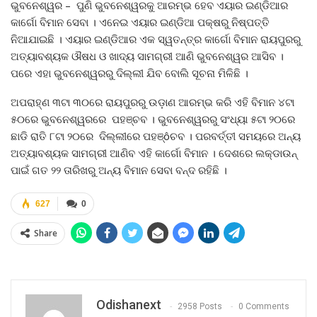
ଭୁବନେଶ୍ୱର – ପୁଣି ଭୁବନେଶ୍ୱରକୁ ଆରମ୍ଭ ହେବ ଏୟାର ଇଣ୍ଡିଆର
କାର୍ଗୋ ବିମାନ ସେବା । ଏନେଇ ଏୟାର ଇଣ୍ଡିଆ ପକ୍ଷରୁ ନିଷ୍ପତ୍ତି
ନିଆଯାଇଛି । ଏୟାର ଇଣ୍ଡିଆର ଏକ ସ୍ୱତନ୍ତ୍ର କାର୍ଗୋ ବିମାନ ରାୟପୁରରୁ
ଅତ୍ୟାବଶ୍ୟକ ଔଷଧ ଓ ଖାଦ୍ୟ ସାମଗ୍ରୀ ଆଣି ଭୁବନେଶ୍ୱର ଆସିବ ।
ପରେ ଏହା ଭୁବନେଶ୍ୱରରୁ ଦିଲ୍ଲୀ ଯିବ ବୋଲି ସୂଚନା ମିଳିଛି ।
ଅପରାହ୍ଣ ୩ଟା ୩୦ରେ ରାୟପୁରରୁ ଉଡ଼ାଣ ଆରମ୍ଭ କରି ଏହି ବିମାନ ୪ଟା
୫୦ରେ ଭୁବନେଶ୍ୱରରେ ପହଞ୍ଚବ । ଭୁବନେଶ୍ୱରରୁ ସଂଧ୍ୟା ୫ଟା ୨୦ରେ
ଛାଡି ରାତି ୮ଟା ୨୦ରେ ଦିଲ୍ଲୀରେ ପହଞ୍ôଚବ । ପରବର୍ତ୍ତୀ ସମୟରେ ଅନ୍ୟ
ଅତ୍ୟାବଶ୍ୟକ ସାମଗ୍ରୀ ଆଣିବ ଏହି କାର୍ଗୋ ବିମାନ । ଦେଶରେ ଲକ୍‍ଡାଉନ୍‍
ପାଇଁ ଗତ ୨୨ ତାରିଖରୁ ଅନ୍ୟ ବିମାନ ସେବା ବନ୍ଦ ରହିଛି ।
627
0
Share
Odishanext
2958 Posts
0 Comments