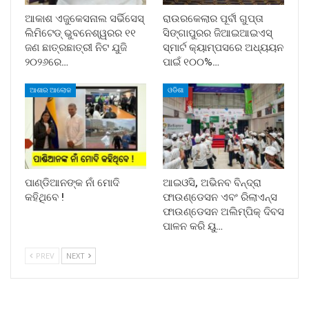
ଆକାଶ ଏଜୁକେସନାଲ ସର୍ଭିସେସ୍
ରାଉରକେଲାର ପୂର୍ବୀ ଗୁପ୍ତା
ଲିମିଟେଡ୍ ଭୁବନେଶ୍ୱରର ୧୧
ସିଙ୍ଗାପୁରର ଜିଆଇଆଇଏସ୍
ଜଣ ଛାତ୍ରଛାତ୍ରୀ ନିଟ ଯୁଜି
ସ୍ମାର୍ଟ କ୍ୟାମ୍ପସରେ ଅଧ୍ୟୟନ
୨୦୨୬ରେ…
ପାଇଁ ୧୦୦%…
ଆଶାର ଆଲୋକ
ଓଡିଶା
ପାଣ୍ଡିଆନଙ୍କ ନାଁ ମୋଦି
ଆଇଓସି, ଅଭିନବ ବିନ୍ଦ୍ରା
କହିଥିବେ !
ଫାଉଣ୍ଡେସନ ଏବଂ ରିଲାଏନ୍ସ
ଫାଉଣ୍ଡେସନ ଅଲିମ୍ପିକ୍ ଦିବସ
ପାଳନ କରି ୟୁ…
PREV
NEXT