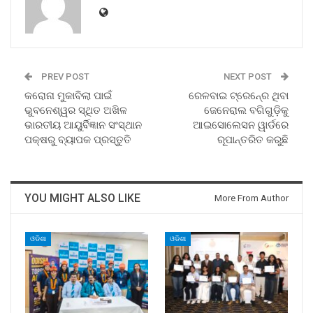
PREV POST
NEXT POST
କରୋନା ମୁକାବିଲା ପାଇଁ
ରେଳବାଇ ଟ୍ରେନ୍‍ରେ ଥିବା
ଭୁବନେଶ୍ୱର ସ୍ଥିତ ଅଖିଳ
ଜେନେରାଲ ବଗିଗୁଡ଼ିକୁ
ଭାରତୀୟ ଆୟୁର୍ବିଜ୍ଞାନ ସଂସ୍ଥାନ
ଆଇସୋଲେସନ ୱାର୍ଡରେ
ପକ୍ଷରୁ ବ୍ୟାପକ ପ୍ରସ୍ତୁତି
ରୂପାନ୍ତରିତ କରୁଛି
YOU MIGHT ALSO LIKE
More From Author
ଓଡିଶା
ଓଡିଶା