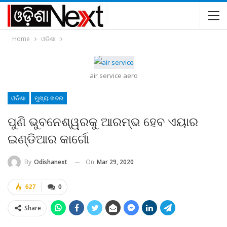
Home
ଓଡିଶା
air service aero
ଓଡିଶା
ମୁଖ୍ୟ ଖବର
ପୁଣି ଭୁବନେଶ୍ୱରକୁ ଆରମ୍ଭ ହେବ ଏୟାର
ଇଣ୍ଡିଆର କାର୍ଗୋ
On
Mar 29, 2020
By
Odishanext
627
0
Share