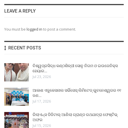
LEAVE A REPLY
You must be
logged in
to post a comment.
RECENT POSTS
ବିଶ୍ୱପ୍ରସିଦ୍ଧ କଣ୍ଠଶିଳ୍ପୀ ସୋନୁ ନିଗମ ଓ ଇଉଜେନିକ୍ସ
ହେୟାର…
Jul 23, 2026
ଆକାଶ ଏଜୁକେସନାଲ ସର୍ଭିସେସ୍ ଲିମିଟେଡ୍ ଭୁବନେଶ୍ୱରର ୧୧
ଜଣ…
Jul 17, 2026
ରିଲାଏନ୍ସ ଡିଜିଟାଲ୍ ଆଣିଲା ଗ୍ରାଣ୍ଡ ରଥଯାତ୍ରା ଫେଷ୍ଟିଭ୍
ଅଫର
Jul 15, 2026