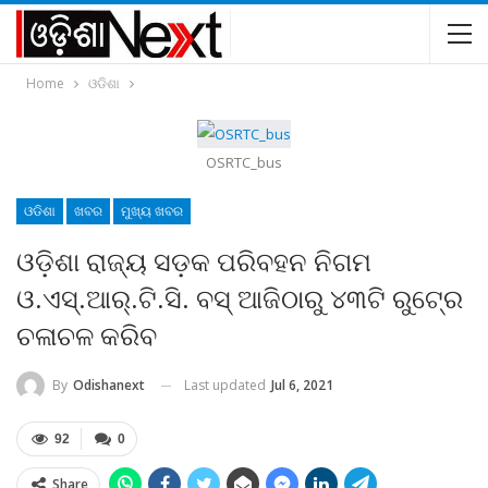
Home
ଓଡିଶା
OSRTC_bus
ଓଡିଶା
ଖବର
ମୁଖ୍ୟ ଖବର
ଓଡ଼ିଶା ରାଜ୍ୟ ସଡ଼କ ପରିବହନ ନିଗମ
ଓ.ଏସ୍‍.ଆର୍‍.ଟି.ସି. ବସ୍‍ ଆଜିଠାରୁ ୪୩ଟି ରୁଟ୍‍ରେ
ଚଳାଚଳ କରିବ
Last updated
Jul 6, 2021
By
Odishanext
92
0
Share