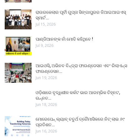
ରାଉରକେଲାର ପୂର୍ବୀ ଗୁପ୍ତା ସିଙ୍ଗାପୁରର ଜିଆଇଆଇଏସ୍
ସ୍ମାର୍ଟ…
Jul 15, 2026
ପାଣ୍ଡିଆନଙ୍କ ନାଁ ମୋଦି କହିଥିବେ !
Jul 9, 2026
ଆଇଓସି, ଅଭିନବ ବିନ୍ଦ୍ରା ଫାଉଣ୍ଡେସନ ଏବଂ ରିଲାଏନ୍ସ
ଫାଉଣ୍ଡେସନ…
Jun 19, 2026
ଓଡ଼ିଶାରେ ବୃଦ୍ଧିଶୀଳ କର୍କଟ ଭାର ଆରମ୍ଭିକ ଚିହ୍ନଟ,
ଉନ୍ନତ…
Jun 18, 2026
ମୋରେପେନ୍ ଲ୍ୟାବ୍ ଚତୁର୍ଥ ତ୍ରୈମାସିକରେ ନିଟ୍ ଲାଭ ୬୯
ପ୍ରତିଶତ…
Jun 16, 2026