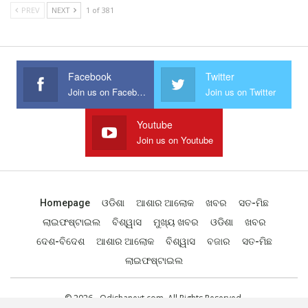
PREV
NEXT
1 of 381
Facebook
Twitter
Join us on Facebook
Join us on Twitter
Youtube
Join us on Youtube
Homepage
ଓଡିଶା
ଆଶାର ଆଲୋକ
ଖବର
ସତ-ମିଛ
ଲାଇଫଷ୍ଟାଇଲ
ବିଶ୍ୱାସ
ମୁଖ୍ୟ ଖବର
ଓଡିଶା
ଖବର
ଦେଶ-ବିଦେଶ
ଆଶାର ଆଲୋକ
ବିଶ୍ୱାସ
ବଜାର
ସତ-ମିଛ
ଲାଇଫଷ୍ଟାଇଲ
© 2026 - Odishanext.com. All Rights Reserved.