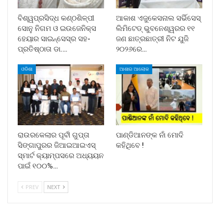
ବିଶ୍ୱପ୍ରସିଦ୍ଧ କଣ୍ଠଶିଳ୍ପୀ
ଆକାଶ ଏଜୁକେସନାଲ ସର୍ଭିସେସ୍
ସୋନୁ ନିଗମ ଓ ଇଉଜେନିକ୍ସ
ଲିମିଟେଡ୍ ଭୁବନେଶ୍ୱରର ୧୧
ହେୟାର ସାଇନ୍ସେସ୍ର ସହ-
ଜଣ ଛାତ୍ରଛାତ୍ରୀ ନିଟ ଯୁଜି
ପ୍ରତିଷ୍ଠାତା ଡା.…
୨୦୨୬ରେ…
ଓଡିଶା
ଆଶାର ଆଲୋକ
ରାଉରକେଲାର ପୂର୍ବୀ ଗୁପ୍ତା
ପାଣ୍ଡିଆନଙ୍କ ନାଁ ମୋଦି
ସିଙ୍ଗାପୁରର ଜିଆଇଆଇଏସ୍
କହିଥିବେ !
ସ୍ମାର୍ଟ କ୍ୟାମ୍ପସରେ ଅଧ୍ୟୟନ
ପାଇଁ ୧୦୦%…
PREV
NEXT