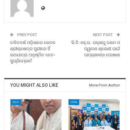
PREV POST
NEXT POST
ଚଳିତବର୍ଷ ଓଡ଼ିଶାରେ କେବଳ
ସି.ବି.ଏସ୍‍.ଇ. ପକ୍ଷରୁ ଦଶମ ଓ
ଶ୍ରୀକ୍ଷେତ୍ର ପୁରୀରେ ହିଁ
ଦ୍ୱାଦଶ ଶ୍ରେଣୀ ପାଇଁ
ରଥଯାତ୍ରା ଅନୁଷ୍ଠିତ ହେବ-
ପାଠ୍ୟଖସଡ଼ା ଘୋଷଣା
ସୁପ୍ରିମ୍‍କୋର୍ଟ
YOU MIGHT ALSO LIKE
More From Author
ଖବର
ଓଡିଶା