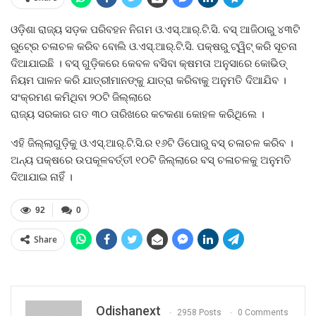
ଓଡ଼ିଶା ରାଜ୍ୟ ସଡ଼କ ପରିବହନ ନିଗମ ଓ.ଏସ୍‍.ଆର୍‍.ଟି.ସି. ବସ୍‍ ଆଜିଠାରୁ ୪୩ଟି
ରୁଟ୍‍ରେ ଚଳାଚଳ କରିବ ବୋଲି ଓ.ଏସ୍‍.ଆର୍‍.ଟି.ସି. ପକ୍ଷରୁ ଟ୍ୱିଟ୍‍ କରି ସୂଚନା
ଦିଆଯାଇଛି । ବସ୍‍ ଗୁଡ଼ିକରେ କେବଳ ବସିବା କ୍ଷମତା ଅନୁସାରେ କୋଭିଡ୍‍
ନିୟମ ପାଳନ କରି ଯାତ୍ରୀମାନଙ୍କୁ ଯାତ୍ରା କରିବାକୁ ଅନୁମତି ଦିଆଯିବ ।
ସଂକ୍ରମଣ କମିଥିବା ୨୦ଟି ଜିଲ୍ଲାରେ
ରାଜ୍ୟ ସରକାର ଗତ ୩୦ ତାରିଖରେ କଟକଣା କୋହଳ କରିଥିଲେ ।
ଏହି ଜିଲ୍ଲାଗୁଡ଼ିକୁ ଓ.ଏସ୍‍.ଆର୍‍.ଟି.ସି.ର ୧୬ଟି ଡିପୋରୁ ବସ୍‍ ଚଳାଚଳ କରିବ ।
ଅନ୍ୟ ପକ୍ଷରେ ଉପକୂଳବର୍ତ୍ତୀ ୧୦ଟି ଜିଲ୍ଲାରେ ବସ୍‍ ଚଳାଚଳକୁ ଅନୁମତି
ଦିଆଯାଇ ନାହିଁ ।
92
0
Share
Odishanext
2958 Posts
0 Comments