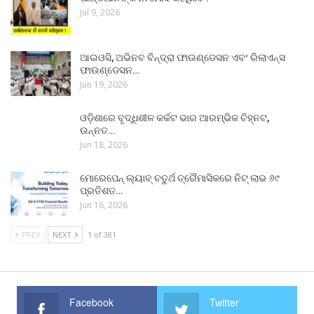
Jul 9, 2026
ଆଇଓସି, ଅଭିନବ ବିନ୍ଦ୍ରା ଫାଉଣ୍ଡେସନ ଏବଂ ରିଲାଏନ୍ସ
ଫାଉଣ୍ଡେସନ…
Jun 19, 2026
ଓଡ଼ିଶାରେ ବୃଦ୍ଧିଶୀଳ କର୍କଟ ଭାର ଆରମ୍ଭିକ ଚିହ୍ନଟ,
ଉନ୍ନତ…
Jun 18, 2026
ମୋରେପେନ୍ ଲ୍ୟାବ୍ ଚତୁର୍ଥ ତ୍ରୈମାସିକରେ ନିଟ୍ ଲାଭ ୬୯
ପ୍ରତିଶତ…
Jun 16, 2026
PREV
NEXT
1 of 381
Facebook
Twitter