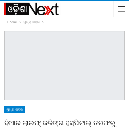
Home
ମୁଖ୍ୟ ଖବର
ମୁଖ୍ୟ ଖବର
ବିଆର ଲାଇଫ୍ କଳିଙ୍ଗ ହସ୍ପିଟାଲ୍ ତରଫରୁ