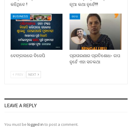
କହିଥିବେ !
ନୂଆ କଥା ନୁହେଁ!!!
BUSINESS
ଖବର
ବେଙ୍ଗଲରେ ବିଜେପି
ପ୍ରତାରଣାର ପ୍ରତିଶୋଧ- ଗପ
ନୁହେଁ ଏହା ସତକଥା
PREV
NEXT
LEAVE A REPLY
You must be
logged in
to post a comment.