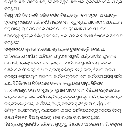
ନାଲ୍କୋ ଛକ, ପ୍ରେସ୍ ଛକ, ସୈନିକ ସ୍କୁଲ ଛକ ଏବଂ ଦୂରଦର୍ଶନ ଦେଇ ଯାତ୍ରା
କରିଥିଲା।
ବିଶ୍ୱ ହାର୍ଟ ଦିବସ ଲାଗି ଚଳିତ ବର୍ଷର ବିଷୟବସ୍ତୁ “ମୋ ହୃଦୟ, ଆପଣଙ୍କ
ହୃଦୟ’କୁ ନଜରରେ ରଖି ହସ୍ପିଟାଲ୍ରେ ଏକ ସ୍ୱାସ୍ଥ୍ୟ ଆଲୋଚନା ଆୟୋଜନ
କରାଯାଇଥିଲା ଯେଉଁଠାରେ ଡାକ୍ତର ଏବଂ ବିଶେଷଜ୍ଞମାନେ ସାଧାରଣ
ଲୋକଙ୍କୁ ହୃଦୟର ବିଭିନ୍ନ ସମସ୍ୟା ଏବଂ ତାହାର ଲକ୍ଷଣ ବିଷୟରେ ଅବଗତ
କରିଥିଲେ।
ସମ୍ମାନନୀୟ କ୍ରୀଡା ମନ୍ତ୍ରୀ, ଶ୍ରୀଯୁକ୍ତ ତୁଷାରକାନ୍ତି ବେହେରା,
ଆର୍ନ୍ତଜାତୀୟ ମାର୍ସାଲ ଆର୍ଟିଷ୍ଟ, ଅନୁପମା ସ୍ୱାଇଁ, ଆର୍ନ୍ତଜାତୀୟ ଫୁଟବଲ
ଖେଳାଳୀ, ଶ୍ରଦ୍ଧାଞ୍ଜଳୀ ସାମନ୍ତରାଏ, ମେଡିକାଲ ସୁପରିଟେଣ୍ଡେଟ ଡ.
ମଞ୍ଜିନ୍ଦର ସିଂ ଭଟ୍ଟି ବିଆର ଲାଇଫ୍ କଳିଙ୍ଗ ହସ୍ପିଟାଲ୍, ବିଆର ଲାଇଫ୍
କଳିଙ୍ଗ ହସ୍ପିଟାଲ୍ର ଅଗ୍ରଣୀ କାର୍ଡିଓଲୋଜିଷ୍ଟ ଏବଂ କାର୍ଡିଓଥୋରାସିସ୍ ସର୍ଜନ
ଯଥା ସିଟିଭିଏସର ନିର୍ଦ୍ଦେଶକ ଡକ୍ଟର କରୁଣାକର ପାଢ଼ୀ, ସିନିଅର
କନ୍ସଲଟାଣ୍ଟ, ଡକ୍ଟର ସୁଶାନ୍ତ କୁମାର ପାତ୍ର ଏବଂ ସିନିୟର କନ୍ସଲଟାଣ୍ଟ
ଇଣ୍ଟରଭେଂନ୍ସନାଲ୍ କାର୍ଡିଓଲୋଜିଷ୍ଟ୍ ଡକ୍ଟର ସୁଶାନ୍ତ ଶୈଳ, କନ୍ସଲଟାଣ୍ଟ
ଇଣ୍ଟରଭେନ୍ସନାଲ୍ କାର୍ଡିଓଲୋଜିଷ୍ଟ୍ ଡକ୍ଟର ସୁଦୀପ୍ତ ଆଚାର୍ଯ୍ୟ ଏବଂ
ସିନିୟର କନ୍ସଲଟାଣ୍ଟ, ଇଣ୍ଟରଭେନ୍ସନାଲ୍ କାର୍ଡିଓଲୋଜିଷ୍ଟ୍ ଡକ୍ଟର ବିନୟ
ଭୂଷଣ ବିନାକର ବିଆର୍ ଲାଇଫ୍ ୫କେ ରନ୍ରେ ଭାଗ ନେଇଥିଲେ।
ନିଜ ହୃଦୟକୁ ସୁରକ୍ଷିତ ରଖିବାର ଗୁରୁତ୍ୱ ବିଷୟରେ ଆଲୋଚନା କରି ଡକ୍ଟର