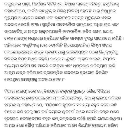
କରୁଣାକର ପାଢ଼ୀ, ନିର୍ଦେଶକ ସିଟିଭିଏସ, ବିଆର ଲାଇଫ୍ କଳିଙ୍ଗ ହସ୍ପିଟାଲ୍
କହିଛନ୍ତି ଯେ, କାର୍ଡିଓ ଭାସ୍କୁଲାର ଡିଜିଜ୍ (ସିଭିଡି) ହେଉଛି ସାରା ବିଶ୍ୱରେ
ମୃତ୍ୟୁର ଅନ୍ୟତମ କାରଣ ଏବଂ ଭାରତରେ ସମସ୍ତ ମୃତ୍ୟୁରେ ଏହାର
ଅବଦାନ ହେଉଛି ୨୮%। ସୁସ୍ତିଆ ଜୀବନଶୈଳୀ ସାଙ୍ଗରେ ଅଧିକ ଚାପ ଏବଂ
ଡାଇବେଟିସ୍ ଓ ଉଚ୍ଚ ରକ୍ତଚାପଭଳି ଜୀବନଶୈଳୀ ଜନିତ ରୋଗ ଯୋଗୁ
ଲୋକମାନଙ୍କ ମଧ୍ୟରେ ହୃଦପିଣ୍ଡ ଜନିତ ସମସ୍ୟା ବୃଦ୍ଧି ପାଇବାରେ ଲାଗିଛି।
ହାନିକାରକ ଏଲ୍ଡିଏଲ୍ (ଲୋ ଡେନସିଟି ଲିପୋପ୍ରୋଟିନ) କିମ୍ବା ଖରାପ
କୋଲେଷ୍ଟ୍ରଲ୍ର ଉଚ୍ଚ ସ୍ତର ଯୋଗୁ ଭାରତୀୟଙ୍କ ଠାରେ ଜିନ୍ ଦୃଷ୍ଟିରୁ
ସିଭିଡିର ବିପଦ ଅଧିକ ରହିଛି। ମାତ୍ର ସନ୍ତୁଳିତ ଆହାର ଖାଇବା, ନିୟମିତ
ବ୍ୟାୟାମ କରିବା ସହ ଆଇସି ପରୀକ୍ଷା ଏବଂ ଧୂମ୍ରପାନ ପରିତ୍ୟାଗ ଭଳି
ଆତ୍ମ ଯତ୍ନ ଜରିଆରେ ପ୍ରାରମ୍ଭିକ ଜୀବନରେ ହୃଦରୋଗ ବିକଶିତ
ହେଉଥିବା ସମସ୍ୟାକୁ ଅଟକାଇ ହେବ।’’
ବିଆର ଲାଇଫ୍ ୫କେ ରନ୍ ବିଷୟରେ ଡକ୍ଟର ସୁଶାନ୍ତ ଶୈଳ, ସିନିୟର
କନସଲଟାଂଟ୍ ଇଣ୍ଟରଭେନ୍ସନାଲ୍ କାର୍ଡିଓଲୋଜିଷ୍ଟ୍, ବିଆର୍ ଲାଇଫ୍ କଳିଙ୍ଗ
ହସ୍ପିଟାଲ୍ କହିଛନ୍ତି ଯେ, “ଓଡ଼ିଶାରେ ହୃଦଘାତ ସମସ୍ୟା ବହୁତ ବଢ଼ିଯାଇଛି
ବିଶେଷ କରି ୨୦ରୁ ୩୦ ବର୍ଷ ବୟସର ଯୁବବର୍ଗ ଠାରେ ଯେଉଁମାନଙ୍କ ଠାରେ
ହୃଦରୋଗ ଦେଖାଦେବାର ବହୁତ କମ୍ ସମ୍ଭାବନା ରହିଛି ବୋଲି ଗଣାଯାଉଥିଲା।
ଆମର ୫କେ ଦୌଡ଼ ଅଭିଯାନ ଜରିଆରେ ଆମେ ନିୟମିତ ବ୍ୟାୟାମ କରିବା