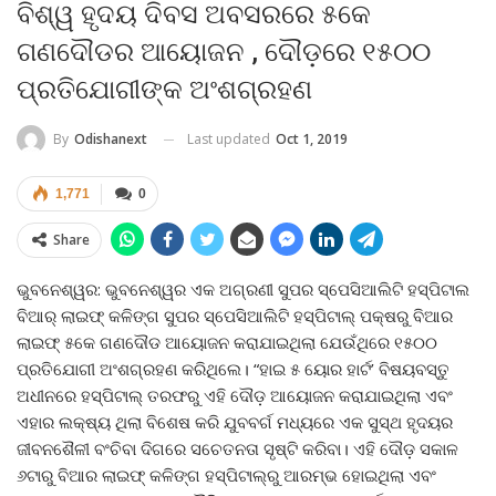
ବିଶ୍ୱ ହୃଦୟ ଦିବସ ଅବସରରେ ୫କେ
ଗଣଦୌଡର ଆୟୋଜନ , ଦୌଡ଼ରେ ୧୫୦୦
ପ୍ରତିଯୋଗୀଙ୍କ ଅଂଶଗ୍ରହଣ
Last updated
Oct 1, 2019
By
Odishanext
1,771
0
Share
ଭୁବନେଶ୍ୱର: ଭୁବନେଶ୍ୱର ଏକ ଅଗ୍ରଣୀ ସୁପର ସ୍ପେସିଆଲିଟି ହସ୍ପିଟାଲ
ବିଆର୍ ଲାଇଫ୍ କଳିଙ୍ଗ ସୁପର ସ୍ପେସିଆଲିଟି ହସ୍ପିଟାଲ୍ ପକ୍ଷରୁ ବିଆର
ଲାଇଫ୍ ୫କେ ଗଣଦୌଡ ଆୟୋଜନ କରାଯାଇଥିଲା ଯେଉଁଥିରେ ୧୫୦୦
ପ୍ରତିଯୋଗୀ ଅଂଶଗ୍ରହଣ କରିଥିଲେ। “ହାଇ ୫ ୟୋର ହାର୍ଟ’ ବିଷୟବସ୍ତୁ
ଅଧୀନରେ ହସ୍ପିଟାଲ୍ ତରଫରୁ ଏହି ଦୌଡ଼ ଆୟୋଜନ କରାଯାଇଥିଲା ଏବଂ
ଏହାର ଲକ୍ଷ୍ୟ ଥିଲା ବିଶେଷ କରି ଯୁବବର୍ଗ ମଧ୍ୟରେ ଏକ ସୁସ୍ଥ ହୃଦୟର
ଜୀବନଶୈଳୀ ବଂଚିବା ଦିଗରେ ସଚେତନତା ସୃଷ୍ଟି କରିବା। ଏହି ଦୌଡ଼ ସକାଳ
୬ଟାରୁ ବିଆର ଲାଇଫ୍ କଳିଙ୍ଗ ହସ୍ପିଟାଲ୍ରୁ ଆରମ୍ଭ ହୋଇଥିଲା ଏବଂ