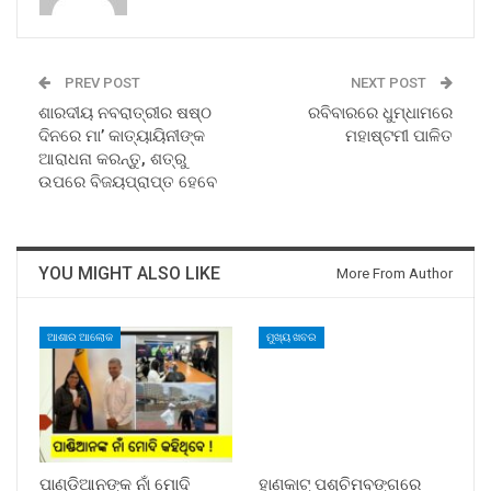
PREV POST
NEXT POST
ଶାରଦୀୟ ନବରାତ୍ରୀର ଷଷ୍ଠ
ରବିବାରରେ ଧୁମ୍‌ଧାମରେ
ଦିନରେ ମା’ କାତ୍ୟାୟିନୀଙ୍କ
ମହାଷ୍ଟମୀ ପାଳିତ
ଆରାଧନା କରନ୍ତୁ, ଶତ୍ରୁ
ଉପରେ ବିଜୟପ୍ରାପ୍ତ ହେବେ
YOU MIGHT ALSO LIKE
More From Author
ଆଶାର ଆଲୋକ
ମୁଖ୍ୟ ଖବର
ପାଣ୍ଡିଆନଙ୍କ ନାଁ ମୋଦି
ହାଣକାଟ୍‌ ପଶ୍ଚିମବଙ୍ଗରେ