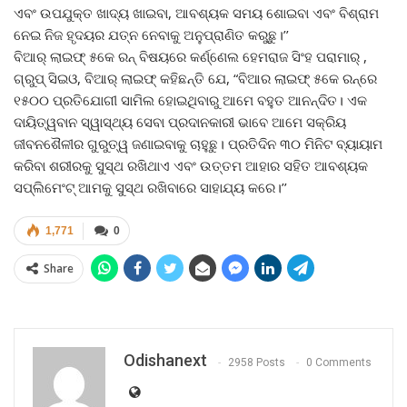
ଏବଂ ଉପଯୁକ୍ତ ଖାଦ୍ୟ ଖାଇବା, ଆବଶ୍ୟକ ସମୟ ଶୋଇବା ଏବଂ ବିଶ୍ରାମ
ନେଇ ନିଜ ହୃଦୟର ଯତ୍ନ ନେବାକୁ ଅନୁପ୍ରାଣିତ କରୁଛୁ।’’
ବିଆର୍ ଲାଇଫ୍ ୫କେ ରନ୍ ବିଷୟରେ କର୍ଣ୍ଣେଲ ହେମରାଜ ସିଂହ ପରାମାର୍ ,
ଗ୍ରୁପ୍ ସିଇଓ, ବିଆର୍ ଲାଇଫ୍ କହିଛନ୍ତି ଯେ, “ବିଆର ଲାଇଫ୍ ୫କେ ରନ୍ରେ
୧୫୦୦ ପ୍ରତିଯୋଗୀ ସାମିଲ ହୋଇଥିବାରୁ ଆମେ ବହୁତ ଆନନ୍ଦିତ। ଏକ
ଦାୟିତ୍ୱବାନ ସ୍ୱାସ୍ଥ୍ୟ ସେବା ପ୍ରଦାନକାରୀ ଭାବେ ଆମେ ସକ୍ରିୟ
ଜୀବନଶୈଳୀର ଗୁରୁତ୍ୱ ଜଣାଇବାକୁ ଚାହୁଛୁ। ପ୍ରତିଦିନ ୩୦ ମିନିଟ ବ୍ୟାୟାମ
କରିବା ଶରୀରକୁ ସୁସ୍ଥ ରଖିଥାଏ ଏବଂ ଉତ୍ତମ ଆହାର ସହିତ ଆବଶ୍ୟକ
ସପ୍ଲିମେଂଟ୍ ଆମକୁ ସୁସ୍ଥ ରଖିବାରେ ସାହାଯ୍ୟ କରେ।’’
1,771
0
Share
Odishanext
2958 Posts
0 Comments