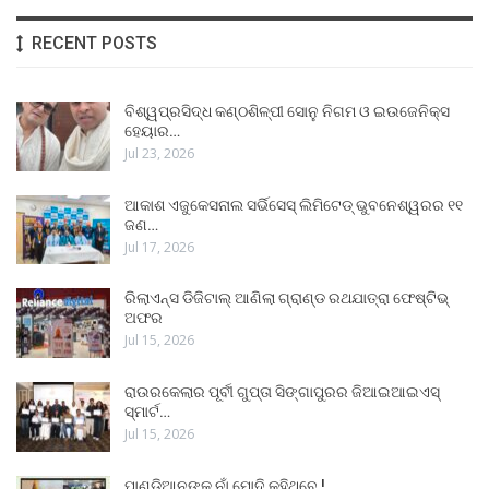
RECENT POSTS
ବିଶ୍ୱପ୍ରସିଦ୍ଧ କଣ୍ଠଶିଳ୍ପୀ ସୋନୁ ନିଗମ ଓ ଇଉଜେନିକ୍ସ
ହେୟାର…
Jul 23, 2026
ଆକାଶ ଏଜୁକେସନାଲ ସର୍ଭିସେସ୍ ଲିମିଟେଡ୍ ଭୁବନେଶ୍ୱରର ୧୧
ଜଣ…
Jul 17, 2026
ରିଲାଏନ୍ସ ଡିଜିଟାଲ୍ ଆଣିଲା ଗ୍ରାଣ୍ଡ ରଥଯାତ୍ରା ଫେଷ୍ଟିଭ୍
ଅଫର
Jul 15, 2026
ରାଉରକେଲାର ପୂର୍ବୀ ଗୁପ୍ତା ସିଙ୍ଗାପୁରର ଜିଆଇଆଇଏସ୍
ସ୍ମାର୍ଟ…
Jul 15, 2026
ପାଣ୍ଡିଆନଙ୍କ ନାଁ ମୋଦି କହିଥିବେ !