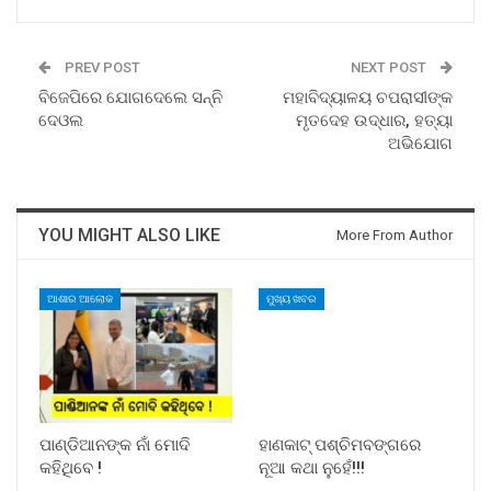
PREV POST
NEXT POST
ବିଜେପିରେ ଯୋଗଦେଲେ ସନ୍ନି
ମହାବିଦ୍ୟାଳୟ ଚପରାସୀଙ୍କ
ଦେଓଲ
ମୃତଦେହ ଉଦ୍ଧାର, ହତ୍ୟା
ଅଭିଯୋଗ
YOU MIGHT ALSO LIKE
More From Author
ଆଶାର ଆଲୋକ
ମୁଖ୍ୟ ଖବର
ପାଣ୍ଡିଆନଙ୍କ ନାଁ ମୋଦି
ହାଣକାଟ୍‌ ପଶ୍ଚିମବଙ୍ଗରେ
କହିଥିବେ !
ନୂଆ କଥା ନୁହେଁ!!!