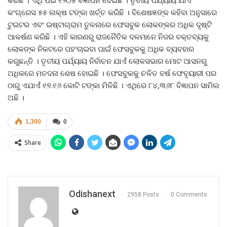
କଂଗ୍ରେସ ୫୫ ଲକ୍ଷ ଟଙ୍କା ଖର୍ଚ୍ଚ କରିଛି । ବିଶେଷଜ୍ଞଙ୍କ କହିବା ଅନୁସାରେ
ଟୁଇଟର ଏବଂ ଇଷ୍ଟାଗ୍ରାମ ତୁଳନାରେ ଫେସବୁକ ଲୋକଙ୍କର ଅଧିକ ଦୃଷ୍ଟି
ଆକର୍ଷଣ କରିଛି । ଏହି କାରଣରୁ ରାଜନୈତିକ ଦଳମାନେ ନିଜର ବକ୍ତବ୍ୟକୁ
ଲୋକଙ୍କ ନିକଟରେ ପହଂଚାଇବା ପାଇଁ ଫେସବୁକକୁ ଅଧିକ ବ୍ୟବହାର
କରୁଛନ୍ତି । ତୃତୀୟ ପର୍ଯ୍ୟାୟ ନିର୍ବାଚନ ଯାଏଁ ଲୋକସଭାର ମୋଟ ଆସନରୁ
ଅଧିକରେ ମତଦନା ଶେଷ ହୋଇଛି । ଫେସବୁକକୁ ଚଳିତ ବର୍ଷ ଫେବୃୟାରୀ ପର
ଠାରୁ ଏଯାଏଁ ୧୭.୧୬ କୋଟି ଟଙ୍କା ମିଳିଛି । ଏଥିରେ ୮୪,୩୬୮ ବିଜ୍ଞାପନ ସାମିଲ
ଅଛି ।
1,300
0
Share
Odishanext
2958 Posts
0 Comments