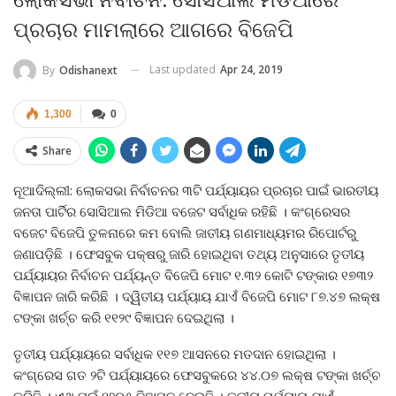
ଲୋକସଭା ନିର୍ବାଚନ: ସୋସିଆଲ ମିଡିଆରେ
ପ୍ରଚାର ମାମଲାରେ ଆଗରେ ବିଜେପି
Last updated
Apr 24, 2019
By
Odishanext
1,300
0
Share
ନୂଆଦିଲ୍ଲୀ: ଲୋକସଭା ନିର୍ବାଚନର ୩ଟି ପର୍ଯ୍ୟାୟର ପ୍ରଚାର ପାଇଁ ଭାରତୀୟ
ଜନତା ପାର୍ଟିର ସୋସିଆଲ ମିଡିଆ ବଜେଟ ସର୍ବାଧିକ ରହିଛି । କଂଗ୍ରେସର
ବଜେଟ ବିଜେପି ତୁଳନାରେ କମ ବୋଲି ଜାତୀୟ ଗଣମାଧ୍ୟମର ରିପୋର୍ଟରୁ
ଜଣାପଡ଼ିଛି । ଫେସବୁକ ପକ୍ଷରୁ ଜାରି ହୋଇଥିବା ତଥ୍ୟ ଅନୁସାରେ ତୃତୀୟ
ପର୍ଯ୍ୟାୟର ନିର୍ବାଚନ ପର୍ଯ୍ୟନ୍ତ ବିଜେପି ମୋଟ ୧.୩୨ କୋଟି ଟଙ୍କାର ୧୭୩୨
ବିଜ୍ଞାପନ ଜାରି କରିଛି । ଦ୍ୱିତୀୟ ପର୍ଯ୍ୟାୟ ଯାଏଁ ବିଜେପି ମୋଟ ୮୭.୪୭ ଲକ୍ଷ
ଟଙ୍କା ଖର୍ଚ୍ଚ କରି ୧୧୨୯ ବିଜ୍ଞାପନ ଦେଇଥିଲା ।
ତୃତୀୟ ପର୍ଯ୍ୟାୟରେ ସର୍ବାଧିକ ୧୧୭ ଆସନରେ ମତଦାନ ହୋଇଥିଲା ।
କଂଗ୍ରେସ ଗତ ୨ଟି ପର୍ଯ୍ୟାୟରେ ଫେସବୁକରେ ୪୪.୦୭ ଲକ୍ଷ ଟଙ୍କା ଖର୍ଚ୍ଚ
କରିଛି । ଏଥି ପଇଁ ୧୨୦୫ ବିଜ୍ଞାପନ ଦେଇଛି । ତୃତୀୟ ପର୍ଯ୍ୟାୟ ଯାଏଁ