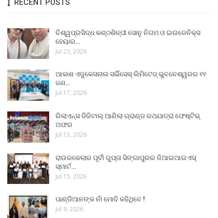
RECENT POSTS
ବିଶ୍ୱପ୍ରସିଦ୍ଧ କଣ୍ଠଶିଳ୍ପୀ ସୋନୁ ନିଗମ ଓ ଇଉଜେନିକ୍ସ
ହେୟାର…
Jul 23, 2026
ଆକାଶ ଏଜୁକେସନାଲ ସର୍ଭିସେସ୍ ଲିମିଟେଡ୍ ଭୁବନେଶ୍ୱରର ୧୧
ଜଣ…
Jul 17, 2026
ରିଲାଏନ୍ସ ଡିଜିଟାଲ୍ ଆଣିଲା ଗ୍ରାଣ୍ଡ ରଥଯାତ୍ରା ଫେଷ୍ଟିଭ୍
ଅଫର
Jul 15, 2026
ରାଉରକେଲାର ପୂର୍ବୀ ଗୁପ୍ତା ସିଙ୍ଗାପୁରର ଜିଆଇଆଇଏସ୍
ସ୍ମାର୍ଟ…
Jul 15, 2026
ପାଣ୍ଡିଆନଙ୍କ ନାଁ ମୋଦି କହିଥିବେ !
Jul 9, 2026