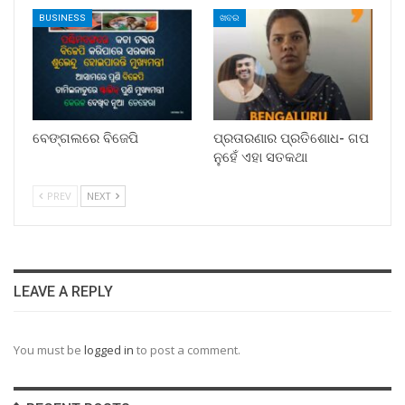
BUSINESS
ଖବର
ବେଙ୍ଗଲରେ ବିଜେପି
ପ୍ରତାରଣାର ପ୍ରତିଶୋଧ- ଗପ
ନୁହେଁ ଏହା ସତକଥା
PREV
NEXT
LEAVE A REPLY
You must be
logged in
to post a comment.