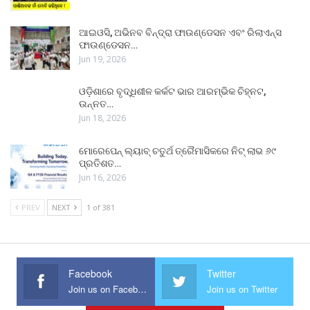
ଆଇଓସି, ଅଭିନବ ବିନ୍ଦ୍ରା ଫାଉଣ୍ଡେସନ ଏବଂ ରିଲାଏନ୍ସ
ଫାଉଣ୍ଡେସନ…
Jun 19, 2026
ଓଡ଼ିଶାରେ ବୃଦ୍ଧିଶୀଳ କର୍କଟ ଭାର ଆରମ୍ଭିକ ଚିହ୍ନଟ,
ଉନ୍ନତ…
Jun 18, 2026
ମୋରେପେନ୍ ଲ୍ୟାବ୍ ଚତୁର୍ଥ ତ୍ରୈମାସିକରେ ନିଟ୍ ଲାଭ ୬୯
ପ୍ରତିଶତ…
Jun 16, 2026
PREV
NEXT
1 of 381
Facebook
Twitter
Join us on Facebook
Join us on Twitter