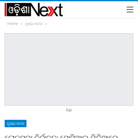
Home
ମୁଖ୍ୟ ଖବର
bjp
ମୁଖ୍ୟ ଖବର