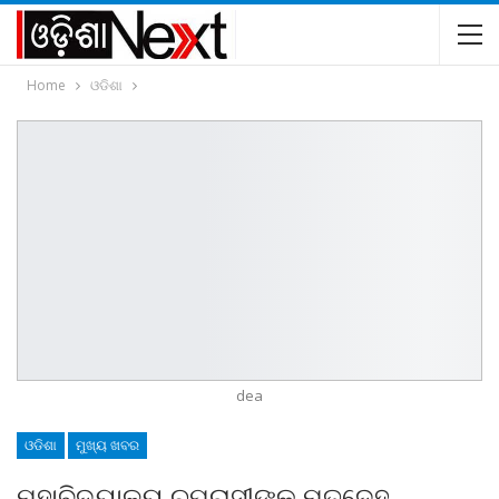
Home
ଓଡିଶା
dea
ଓଡିଶା
ମୁଖ୍ୟ ଖବର
ମହାବିଦ୍ୟାଳୟ ଚପରାସୀଙ୍କ ମୃତଦେହ