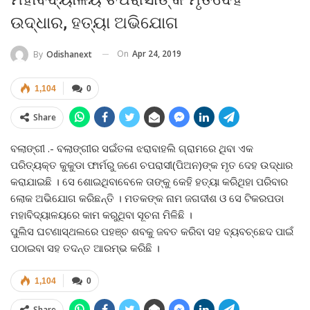
ଉଦ୍ଧାର, ହତ୍ୟା ଅଭିଯୋଗ
On
Apr 24, 2019
By
Odishanext
1,104
0
Share
ବଲାଙ୍ଗୀ .- ବଲାଙ୍ଗୀର ସଇଁତଳା ଝରାବାହଲି ଗ୍ରାମରେ ଥିବା ଏକ
ପରିତ୍ୟକ୍ତ କୁକୁଡା ଫାର୍ମରୁ ଜଣେ ଚପରାସୀ(ପିଅନ)ଙ୍କ ମୃତ ଦେହ ଉଦ୍ଧାର
କରାଯାଇଛି । ସେ ଶୋଇଥିବାବେଳେ ତାଙ୍କୁ କେହି ହତ୍ୟା କରିଥିହା ପରିବାର
ଲୋକ ଅଭିଯୋଗ କରିଛନ୍ତି । ମତକଙ୍କ ନାମ ଜଗଦୀଶ ଓ ସେ ଟିକରପଡା
ମହାବିଦ୍ୟାଳୟରେ କାମ କରୁଥିବା ସୂଚନା ମିଳିଛି ।
ପୁଲିସ ଘଟଣାସ୍ଥଲରେ ପହଞ୍ଚ ଶବକୁ ଜବତ କରିବା ସହ ବ୍ୟବଚ୍ଛେଦ ପାଇଁ
ପଠାଇବା ସହ ତଦନ୍ତ ଆରମ୍ଭ କରିଛି ।
1,104
0
Share