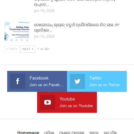
ଉନ୍ନତ…
Jun 18, 2026
ମୋରେପେନ୍ ଲ୍ୟାବ୍ ଚତୁର୍ଥ ତ୍ରୈମାସିକରେ ନିଟ୍ ଲାଭ ୬୯
ପ୍ରତିଶତ…
Jun 16, 2026
PREV
NEXT
1 of 381
Facebook
Twitter
Join us on Facebook
Join us on Twitter
Youtube
Join us on Youtube
Homepage
ଓଡିଶା
ଆଶାର ଆଲୋକ
ଖବର
ସତ-ମିଛ