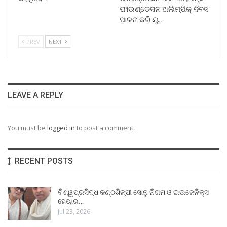
ଫାଉଣ୍ଡେସନ ଅଲିମ୍ପିକ୍ ଦିବସ
ପାଳନ କରି ୟୁ…
PREV
NEXT
LEAVE A REPLY
You must be
logged in
to post a comment.
RECENT POSTS
ବିଶ୍ୱପ୍ରସିଦ୍ଧ କଣ୍ଠଶିଳ୍ପୀ ସୋନୁ ନିଗମ ଓ ଇଉଜେନିକ୍ସ
ହେୟାର…
Jul 23, 2026