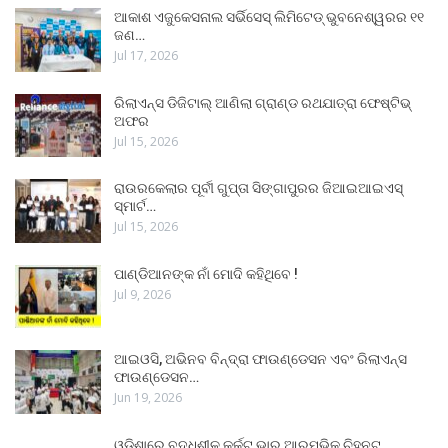
ଆକାଶ ଏଜୁକେସନାଲ ସର୍ଭିସେସ୍ ଲିମିଟେଡ୍ ଭୁବନେଶ୍ୱରର ୧୧
ଜଣ…
Jul 17, 2026
ରିଲାଏନ୍ସ ଡିଜିଟାଲ୍ ଆଣିଲା ଗ୍ରାଣ୍ଡ ରଥଯାତ୍ରା ଫେଷ୍ଟିଭ୍
ଅଫର
Jul 15, 2026
ରାଉରକେଲାର ପୂର୍ବୀ ଗୁପ୍ତା ସିଙ୍ଗାପୁରର ଜିଆଇଆଇଏସ୍
ସ୍ମାର୍ଟ…
Jul 15, 2026
ପାଣ୍ଡିଆନଙ୍କ ନାଁ ମୋଦି କହିଥିବେ !
Jul 9, 2026
ଆଇଓସି, ଅଭିନବ ବିନ୍ଦ୍ରା ଫାଉଣ୍ଡେସନ ଏବଂ ରିଲାଏନ୍ସ
ଫାଉଣ୍ଡେସନ…
Jun 19, 2026
ଓଡ଼ିଶାରେ ବୃଦ୍ଧିଶୀଳ କର୍କଟ ଭାର ଆରମ୍ଭିକ ଚିହ୍ନଟ,