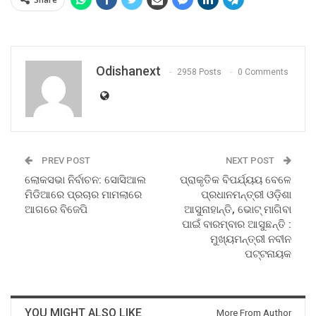
Odishanext
2958 Posts
0 Comments
PREV POST
NEXT POST
ଲୋକସଭା ନିର୍ବାଚନ: ସୋସିଆଲ
ପ୍ରାକୃତିକ ବିପର୍ଯ୍ୟୟ ବେଳେ
ମିଡିଆରେ ପ୍ରଚାର ମାମଲାରେ
ପ୍ରଧାନମନ୍ତ୍ରୀ ଓଡ଼ିଶା
ଆଗରେ ବିଜେପି
ଆସୁନାହାନ୍ତି, ଭୋଟ୍ ମାଗିବା
ପାଇଁ ବାରମ୍ବାର ଆସୁଛନ୍ତି :
ମୁଖ୍ୟମନ୍ତ୍ରୀ ନବୀନ
ପଟ୍ଟନାୟକ
YOU MIGHT ALSO LIKE
More From Author