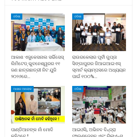
ଓଡିଶା
ଓଡିଶା
ଆକାଶ ଏଜୁକେସନାଲ ସର୍ଭିସେସ୍
ରାଉରକେଲାର ପୂର୍ବୀ ଗୁପ୍ତା
ଲିମିଟେଡ୍ ଭୁବନେଶ୍ୱରର ୧୧
ସିଙ୍ଗାପୁରର ଜିଆଇଆଇଏସ୍
ଜଣ ଛାତ୍ରଛାତ୍ରୀ ନିଟ ଯୁଜି
ସ୍ମାର୍ଟ କ୍ୟାମ୍ପସରେ ଅଧ୍ୟୟନ
୨୦୨୬ରେ…
ପାଇଁ ୧୦୦%…
ଆଶାର ଆଲୋକ
ଓଡିଶା
ପାଣ୍ଡିଆନଙ୍କ ନାଁ ମୋଦି
ଆଇଓସି, ଅଭିନବ ବିନ୍ଦ୍ରା
କହିଥିବେ !
ଫାଉଣ୍ଡେସନ ଏବଂ ରିଲାଏନ୍ସ