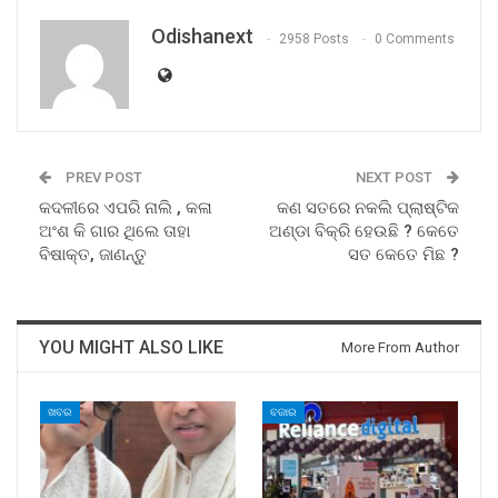
Odishanext
2958 Posts
0 Comments
PREV POST
NEXT POST
କଦଳୀରେ ଏପରି ନାଲି , କଳା
କଣ ସତରେ ନକଲି ପ୍ଲାଷ୍ଟିକ
ଅଂଶ କି ଗାର ଥିଲେ ତାହା
ଅଣ୍ଡା ବିକ୍ରି ହେଉଛି ? କେତେ
ବିଷାକ୍ତ, ଜାଣନ୍ତୁ
ସତ କେତେ ମିଛ ?
YOU MIGHT ALSO LIKE
More From Author
ଖବର
ବଜାର