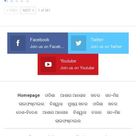
PREV
NEXT
1 of 381
Facebook
Twitter
Join us on Facebook
Join us on Twitter
Youtube
Join us on Youtube
Homepage
ଓଡିଶା
ଆଶାର ଆଲୋକ
ଖବର
ସତ-ମିଛ
ଲାଇଫଷ୍ଟାଇଲ
ବିଶ୍ୱାସ
ମୁଖ୍ୟ ଖବର
ଓଡିଶା
ଖବର
ଦେଶ-ବିଦେଶ
ଆଶାର ଆଲୋକ
ବିଶ୍ୱାସ
ବଜାର
ସତ-ମିଛ
ଲାଇଫଷ୍ଟାଇଲ