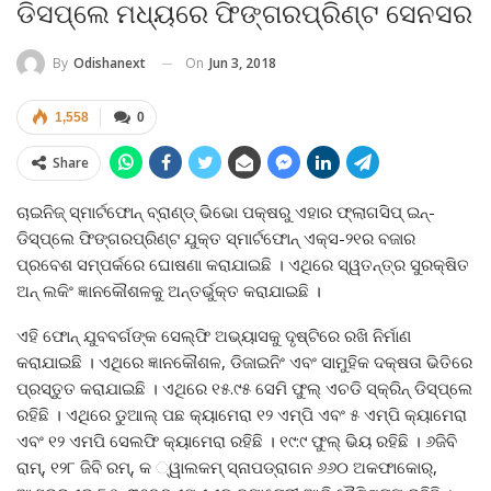
ଡିସପ୍ଲେ ମଧ୍ୟରେ ଫିଙ୍ଗରପ୍ରିଣ୍ଟ ସେନସର
On
Jun 3, 2018
By
Odishanext
1,558
0
Share
ଚାଇନିଜ୍‌ ସ୍ମାର୍ଟଫୋନ୍‌ ବ୍ରାଣ୍ଡ୍‌ ଭିଭୋ ପକ୍ଷରୁ ଏହାର ଫ୍ଲାଗସିପ୍‌ ଇନ୍‌-
ଡିସ୍‌ପ୍ଲେ ଫିଙ୍ଗରପ୍ରିଣ୍ଟ ଯୁକ୍ତ ସ୍ମାର୍ଟଫୋନ୍‌ ଏକ୍ସ-୨୧ର ବଜାର
ପ୍ରବେଶ ସମ୍ପର୍କରେ ଘୋଷଣା କରାଯାଇଛି । ଏଥିରେ ସ୍ୱତନ୍ତ୍ର ସୁରକ୍ଷିତ
ଅନ୍‌ ଲକିଂ ଜ୍ଞାନକୌଶଳକୁ ଅନ୍ତର୍ଭୁକ୍ତ କରାଯାଇଛି ।
ଏହି ଫୋନ୍‌ ଯୁବବର୍ଗଙ୍କ ସେଲ୍‌ଫି ଅଭ୍ୟାସକୁ ଦୃଷ୍ଟିରେ ରଖି ନିର୍ମାଣ
କରାଯାଇଛି । ଏଥିରେ ଜ୍ଞାନକୌଶଳ, ଡିଜାଇନିଂ ଏବଂ ସାମୁହିକ ଦକ୍ଷତା ଭିତିରେ
ପ୍ରସ୍ତୁତ କରାଯାଇଛି । ଏଥିରେ ୧୫.୯୫ ସେମି ଫୁଲ୍‌ ଏଚଡି ସ୍କ୍ରିନ୍‌ ଡିସ୍‌ପ୍ଲେ
ରହିଛି । ଏଥିରେ ଡୁଆଲ୍‌ ପଛ କ୍ୟାମେରା ୧୨ ଏମ୍‌ପି ଏବଂ ୫ ଏମ୍‌ପି କ୍ୟାମେରା
ଏବଂ ୧୨ ଏମପି ସେଲଫି କ୍ୟାମେରା ରହିଛି । ୧୯:୯ ଫୁଲ୍‌ ଭିୟ ରହିଛି । ୬ଜିବି
ରାମ୍‌, ୧୨୮ ଜିବି ରମ୍‌, କ ୍ୱାଲକମ୍‌ ସ୍ନାପଡ୍ରାଗନ ୬୬୦ ଅକଫାକୋର୍‌,