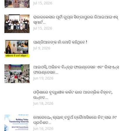
Jul 15, 2026
ରାଉରକେଲାର ପୂର୍ବୀ ଗୁପ୍ତା ସିଙ୍ଗାପୁରର ଜିଆଇଆଇଏସ୍
ସ୍ମାର୍ଟ…
Jul 15, 2026
ପାଣ୍ଡିଆନଙ୍କ ନାଁ ମୋଦି କହିଥିବେ !
Jul 9, 2026
ଆଇଓସି, ଅଭିନବ ବିନ୍ଦ୍ରା ଫାଉଣ୍ଡେସନ ଏବଂ ରିଲାଏନ୍ସ
ଫାଉଣ୍ଡେସନ…
Jun 19, 2026
ଓଡ଼ିଶାରେ ବୃଦ୍ଧିଶୀଳ କର୍କଟ ଭାର ଆରମ୍ଭିକ ଚିହ୍ନଟ,
ଉନ୍ନତ…
Jun 18, 2026
ମୋରେପେନ୍ ଲ୍ୟାବ୍ ଚତୁର୍ଥ ତ୍ରୈମାସିକରେ ନିଟ୍ ଲାଭ ୬୯
ପ୍ରତିଶତ…
Jun 16, 2026