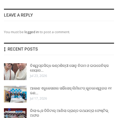
LEAVE A REPLY
You must be
logged in
to post a comment.
RECENT POSTS
ବିଶ୍ୱପ୍ରସିଦ୍ଧ କଣ୍ଠଶିଳ୍ପୀ ସୋନୁ ନିଗମ ଓ ଇଉଜେନିକ୍ସ
ହେୟାର…
Jul 23, 2026
ଆକାଶ ଏଜୁକେସନାଲ ସର୍ଭିସେସ୍ ଲିମିଟେଡ୍ ଭୁବନେଶ୍ୱରର ୧୧
ଜଣ…
Jul 17, 2026
ରିଲାଏନ୍ସ ଡିଜିଟାଲ୍ ଆଣିଲା ଗ୍ରାଣ୍ଡ ରଥଯାତ୍ରା ଫେଷ୍ଟିଭ୍
ଅଫର