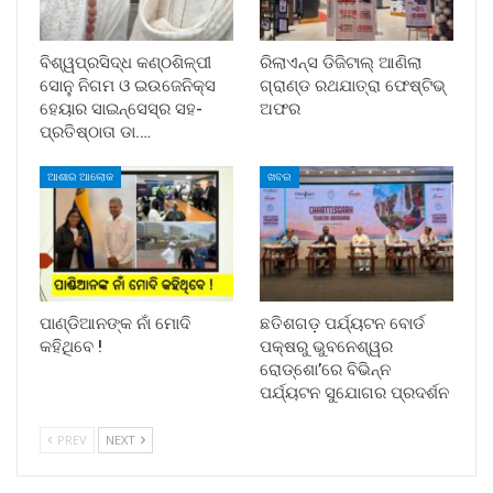
ବିଶ୍ୱପ୍ରସିଦ୍ଧ କଣ୍ଠଶିଳ୍ପୀ
ରିଲାଏନ୍ସ ଡିଜିଟାଲ୍ ଆଣିଲା
ସୋନୁ ନିଗମ ଓ ଇଉଜେନିକ୍ସ
ଗ୍ରାଣ୍ଡ ରଥଯାତ୍ରା ଫେଷ୍ଟିଭ୍
ହେୟାର ସାଇନ୍ସେସ୍ର ସହ-
ଅଫର
ପ୍ରତିଷ୍ଠାତା ଡା.…
ଆଶାର ଆଲୋକ
ଖବର
ପାଣ୍ଡିଆନଙ୍କ ନାଁ ମୋଦି
ଛତିଶଗଡ଼ ପର୍ଯ୍ୟଟନ ବୋର୍ଡ
କହିଥିବେ !
ପକ୍ଷରୁ ଭୁବନେଶ୍ୱର
ରୋଡ୍‌ଶୋ’ରେ ବିଭିନ୍ନ
ପର୍ଯ୍ୟଟନ ସୁଯୋଗର ପ୍ରଦର୍ଶନ
PREV
NEXT