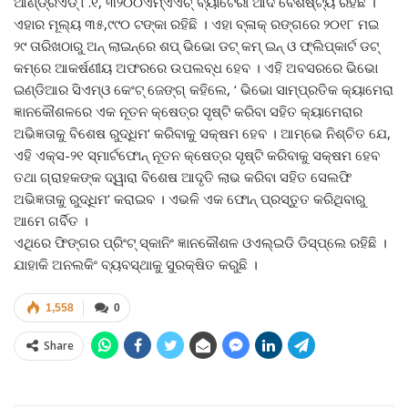
ଆଣ୍ଡ୍ରଏଡ୍‌ ୮.୧, ୩୨୦୦ଏମ୍‌ଏଏଚ୍‌ ବ୍ୟାଟେରୀ ଆଦି ବୈଶିଷ୍ଟ୍ୟ ରହିଛି ।
ଏହାର ମୂଲ୍ୟ ୩୫,୯୯୦ ଟଙ୍କା ରହିଛି । ଏହା ବ୍ଳାକ୍‌ ରଙ୍ଗରେ ୨୦୧୮ ମଇ
୨୯ ତାରିଖଠାରୁ ଅନ୍‌ ଲାଇନ୍‌ରେ ଶପ୍‌ ଭିଭୋ ଡଟ୍‌ କମ୍‌ ଇନ୍‌ ଓ ଫ୍ଲିପ୍‌କାର୍ଟ ଡଟ୍‌
କମ୍‌ରେ ଆକର୍ଷଣୀୟ ଅଫରରେ ଉପଲବ୍ଧ ହେବ । ଏହି ଅବସରରେ ଭିଭୋ
ଇଣ୍ଡିଆର ସିଏମ୍‌ଓ କେଂଟ୍‌ ଜେଙ୍ଗ୍‌ କହିଲେ, ‘ ଭିଭୋ ସାମ୍ପ୍ରତିକ କ୍ୟାମେରା
ଜ୍ଞାନକୌଶଳରେ ଏକ ନୂତନ କ୍ଷେତ୍ର ସୃଷ୍ଟି କରିବା ସହିତ କ୍ୟାମେରାର
ଅଭିଜ୍ଞତାକୁ ବିଶେଷ ରୁଦ୍ଧିମ‘ କରିବାକୁ ସକ୍ଷମ ହେବ । ଆମ୍ଭେ ନିଶ୍ଚିତ ଯେ,
ଏହି ଏକ୍ସ-୨୧ ସ୍ମାର୍ଟଫୋନ୍‌ ନୂତନ କ୍ଷେତ୍ର ସୃଷ୍ଟି କରିବାକୁ ସକ୍ଷମ ହେବ
ତଥା ଗ୍ରାହକଙ୍କ ଦ୍ୱାରା ବିଶେଷ ଆଦୃତି ଲାଭ କରିବା ସହିତ ସେଲଫି
ଅଭିଜ୍ଞତାକୁ ରୁଦ୍ଧିମ‘ କରାଇବ । ଏଭଳି ଏକ ଫୋନ୍‌ ପ୍ରସ୍ତୁତ କରିଥିବାରୁ
ଆମେ ଗର୍ବିତ ।
ଏଥିରେ ଫିଙ୍ଗର ପ୍ରିଂଟ୍‌ ସ୍କାନିଂ ଜ୍ଞାନକୌଶଳ ଓଏଲ୍‌ଇଡି ଡିସ୍‌ପ୍ଲେ ରହିଛି ।
ଯାହାକି ଅନଲକିଂ ବ୍ୟବସ୍ଥାକୁ ସୁରକ୍ଷିତ କରୁଛି ।
1,558
0
Share