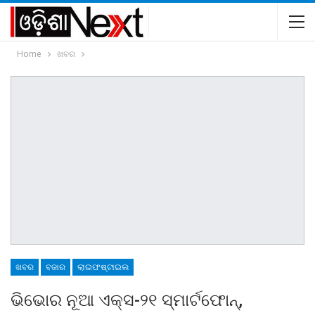
Home
ଖବର
ଖବର
ବଜାର
ଲାଇଫଷ୍ଟାଇଲ
ଭିଭୋର ନୂଆ ଏକ୍ସ-୨୧ ସ୍ମାର୍ଟଫୋନ୍‌,