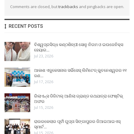
Comments are closed, but
trackbacks
and pingbacks are open.
RECENT POSTS
ବିଶ୍ୱପ୍ରସିଦ୍ଧ କଣ୍ଠଶିଳ୍ପୀ ସୋନୁ ନିଗମ ଓ ଇଉଜେନିକ୍ସ
ହେୟାର…
Jul 23, 2026
ଆକାଶ ଏଜୁକେସନାଲ ସର୍ଭିସେସ୍ ଲିମିଟେଡ୍ ଭୁବନେଶ୍ୱରର ୧୧
ଜଣ…
Jul 17, 2026
ରିଲାଏନ୍ସ ଡିଜିଟାଲ୍ ଆଣିଲା ଗ୍ରାଣ୍ଡ ରଥଯାତ୍ରା ଫେଷ୍ଟିଭ୍
ଅଫର
Jul 15, 2026
ରାଉରକେଲାର ପୂର୍ବୀ ଗୁପ୍ତା ସିଙ୍ଗାପୁରର ଜିଆଇଆଇଏସ୍
ସ୍ମାର୍ଟ…
Jul 15, 2026