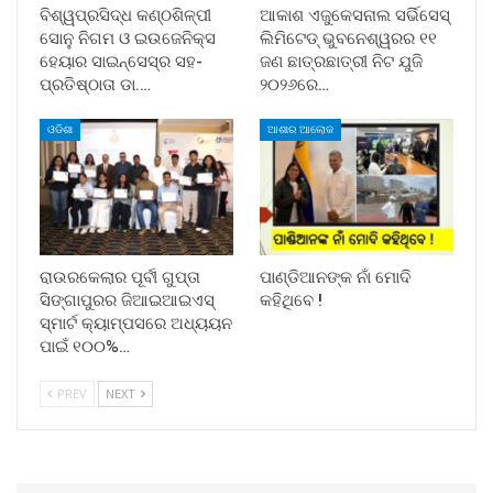
ବିଶ୍ୱପ୍ରସିଦ୍ଧ କଣ୍ଠଶିଳ୍ପୀ
ଆକାଶ ଏଜୁକେସନାଲ ସର୍ଭିସେସ୍
ସୋନୁ ନିଗମ ଓ ଇଉଜେନିକ୍ସ
ଲିମିଟେଡ୍ ଭୁବନେଶ୍ୱରର ୧୧
ହେୟାର ସାଇନ୍ସେସ୍ର ସହ-
ଜଣ ଛାତ୍ରଛାତ୍ରୀ ନିଟ ଯୁଜି
ପ୍ରତିଷ୍ଠାତା ଡା.…
୨୦୨୬ରେ…
ଓଡିଶା
ଆଶାର ଆଲୋକ
ରାଉରକେଲାର ପୂର୍ବୀ ଗୁପ୍ତା
ପାଣ୍ଡିଆନଙ୍କ ନାଁ ମୋଦି
ସିଙ୍ଗାପୁରର ଜିଆଇଆଇଏସ୍
କହିଥିବେ !
ସ୍ମାର୍ଟ କ୍ୟାମ୍ପସରେ ଅଧ୍ୟୟନ
ପାଇଁ ୧୦୦%…
PREV
NEXT