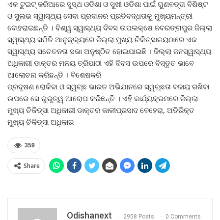
ଏକ ଟୁଇଟ୍‍ ଜରିଆରେ ସୁସ୍ଥ ଓଡିଶା ଓ ସୁଖୀ ଓଡିଶା ପାଇଁ ଗୁଣବତ୍ତା ବିଶିଷ୍ଟ
ଓ ସୁଲଭ ସ୍ୱାସ୍ଥ୍ୟ ସେବା ପ୍ରଦାନର ପ୍ରତିବଦ୍ଧତାକୁ ମୁଖ୍ୟମନ୍ତ୍ରୀ
ଦୋହରାଇଛନ୍ତି । ବିଶ୍ୱ ସ୍ୱାସ୍ଥ୍ୟ ଦିବସ ଉପଲକ୍ଷେ ନବରଙ୍ଗପୁର ଜିଲ୍ଲା
ସ୍ୱାସ୍ଥ୍ୟ ସମିତି ଆନୁକୂଲ୍ୟରେ ଜିଲ୍ଲା ମୁଖ୍ୟ ଚିକିତ୍ସାଳୟଠାରେ ଏକ
ସ୍ୱାସ୍ଥ୍ୟ ସଚେତନତା ସଭା ଅନୁଷ୍ଠିତ ହୋଇଯାଇଛି । ଜିଲ୍ଲା ଜନସ୍ୱାସ୍ଥ୍ୟ
ଅଧିକାରୀ ଡାକ୍ତର ମଳୟ ତ୍ରିପାଠୀ ଏହି ଦିବସ ଉପରେ ବିସ୍ତୃତ ଭାବେ
ଆଲୋଚନା କରିଛନ୍ତି । ବିଶେଷକରି
ପ୍ରଦୂଷଣ ରୋକିବା ଓ ସ୍ୱଚ୍ଛ ଭାରତ ଅଭିଯାନରେ ସ୍ୱଚ୍ଛତା ବଜାୟ ରଖିବା
ଉପରେ ସେ ଗୁରୁତ୍ୱ ଆରୋପ କରିଛନ୍ତି । ଏହି କାର୍ଯ୍ୟକ୍ରମରେ ଜିଲ୍ଲା
ମୁଖ୍ୟ ଚିକିତ୍ସା ଅଧିକାରୀ ଡାକ୍ତର କାଳୀପ୍ରସାଦ ବେହେରା, ଅତିରିକ୍ତ
ମୁଖ୍ୟ ଚିକିତ୍ସା ଅଧିକାର
359
Share
Odishanext
2958 Posts
0 Comments