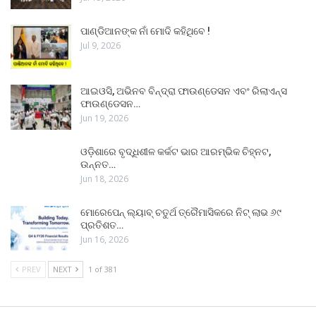
ପାଣ୍ଡିଆନଙ୍କ ନାଁ ମୋଦି କହିଥିବେ !
Jul 9, 2026
ଆଇଓସି, ଅଭିନବ ବିନ୍ଦ୍ରା ଫାଉଣ୍ଡେସନ ଏବଂ ରିଲାଏନ୍ସ
ଫାଉଣ୍ଡେସନ…
Jun 19, 2026
ଓଡ଼ିଶାରେ ବୃଦ୍ଧିଶୀଳ କର୍କଟ ଭାର ଆରମ୍ଭିକ ଚିହ୍ନଟ,
ଉନ୍ନତ…
Jun 18, 2026
ମୋରେପେନ୍ ଲ୍ୟାବ୍ ଚତୁର୍ଥ ତ୍ରୈମାସିକରେ ନିଟ୍ ଲାଭ ୬୯
ପ୍ରତିଶତ…
Jun 16, 2026
PREV
NEXT
1 of 381