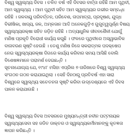
ବିଶ୍ୱ ସ୍ୱାସ୍ଥ୍ୟ ଦିବସ । ଚଳିତ ବର୍ଷ ଏହି ଦିବସର ବାର୍ତ୍ତା ରହିଛି ଆମ ପୃଥିବୀ,
ଆମ ସ୍ୱାସ୍ଥ୍ୟ । ଆମ ପୃଥିବୀ ସହିତ ଆମ ସ୍ୱାସ୍ଥ୍ୟର ଗଭୀର ସମ୍ବନ୍ଧ
ରହିଛି । ଜଳବାୟୁ ପରିବର୍ତ୍ତନ, ପରିବେଶ, ତାପମାତ୍ରା, ପ୍ରଦୂଷଣ, ଯୁଦ୍ଧ
ବିଭୀଷିକା, ଖାଦ୍ୟ, ଜଳ, ଅମ୍ଳଜାନ ଆଦି ଅନେକଗୁଡ଼ିଏ ଗୁରୁତ୍ୱପୂର୍ଣ୍ଣ ବିଷୟ
ସ୍ୱାସ୍ଥ୍ୟରକ୍ଷା ସହିତ ଜଡ଼ିତ ରହିଛି । ଅତ୍ୟାଧୁନିକ ଜୀବନଶୈଳୀ ଯୋଗୁଁ
ମଣିଷ ପ୍ରକୃତି ବିରୋଧୀ କାର୍ଯ୍ୟ କରୁଛି । ଫଳରେ ପୃଥିବୀରେ ଅସ୍ୱାଭାବିକ
ବାତାବରଣ ସୃଷ୍ଟି ହେଉଛି । ତେଣୁ ମଣିଷ ନିଜେ ସକରାତ୍ମକ ପଦକ୍ଷେପ
ନେଇ ସ୍ୱାସ୍ଥ୍ୟରକ୍ଷା ଦିଗରେ କାର୍ଯ୍ୟ କରିବାର ସମୟ ଆସିଛି ବୋଲି
ବିଶେଷଜ୍ଞମାନେ ପରାମର୍ଶ ଦେଇଛନ୍ତି ।
ସୂଚନାଯୋଗ୍ୟ ଯେ, ୧୯୪୮ ମସିହା ଏପ୍ରିଲ ୭ ତାରିଖରେ ବିଶ୍ୱ ସ୍ୱାସ୍ଥ୍ୟ
ସଂଗଠନ ଗଠନ କରାଯାଇଥିଲା । ସେହି ଦିନଠାରୁ ପ୍ରତିବର୍ଷ ଏହା ସାରା
ବିଶ୍ୱରେ ସ୍ୱାସ୍ଥ୍ୟ ସଚେତନତା ସୃଷ୍ଟି କରିବା ଉଦ୍ଦେଶ୍ୟରେ ଏହି ଦିବସ
ପାଳନ କରାଯାଉଛି ।
ବିଶ୍ୱ ସ୍ୱାସ୍ଥ୍ୟ ଦିବସ ଅବସରରେ ମୁଖ୍ୟମନ୍ତ୍ରୀ ନବୀନ ପଟ୍ଟନାୟକ
ସ୍ୱାସ୍ଥ୍ୟସେବା ସହ ଜଡିତ ଡାକ୍ତର ଓ ସ୍ୱାସ୍ଥ୍ୟକର୍ମୀମାନଙ୍କୁ କୃତଜ୍ଞତା
ଜ୍ଞାପନ କରିଛନ୍ତି ।