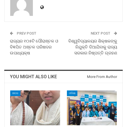
PREV POST
NEXT POST
ରାଜ୍ୟର ୧୦୫ଟି ପୌରାଞ୍ଚଳ ଓ
ବିଶ୍ୱବିଦ୍ୟାଳୟର ଶିକ୍ଷକଙ୍କୁ
ବିଜ୍ଞପିତ ଅଞ୍ଚଳ ପରିଷଦର
ନିଯୁକ୍ତି ଦିଆଯିବାକୁ ରାଜ୍ୟ
ଉପାଧ୍ୟକ୍ଷ
ସରକାର ନିଷ୍ପତ୍ତି ଗ୍ରହଣ
YOU MIGHT ALSO LIKE
More From Author
ଖବର
ଓଡିଶା