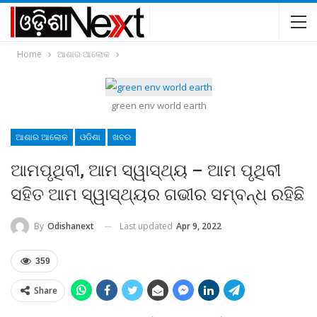
Home
ଆଶାର ଆଲୋକ
green env world earth
ଆଶାର ଆଲୋକ
ଓଡିଶା
ଖବର
ଆମପୃଥିବୀ, ଆମ ସ୍ୱାସ୍ଥ୍ୟ – ଆମ ପୃଥିବୀ
ସହିତ ଆମ ସ୍ୱାସ୍ଥ୍ୟର ଗଭୀର ସମ୍ବନ୍ଧ ରହିଛି
Last updated
Apr 9, 2022
By
Odishanext
359
Share