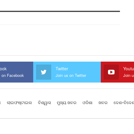
ook
Twitter
Yout
s on Facebook
Join us on Twitter
Join 
ଛ
ଲାଇଫଷ୍ଟାଇଲ
ବିଶ୍ୱାସ
ମୁଖ୍ୟ ଖବର
ଓଡିଶା
ଖବର
ଦେଶ-ବିଦେ