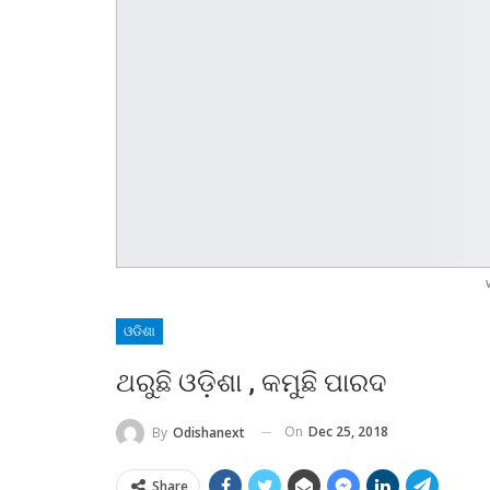
ଓଡିଶା
ଥରୁଛି ଓଡ଼ିଶା , କମୁଛି ପାରଦ
On
Dec 25, 2018
By
Odishanext
Share