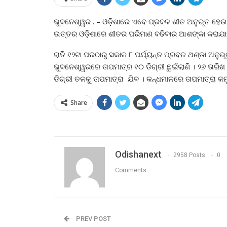
ଭୁବନେଶ୍ୱର . – ଓଡ଼ିଶାରେ ଏବେ ପ୍ରବଳ ଶୀତ ଅନୁଭୂତ ହେଉଛି 
ଉତ୍ତର ଓଡ଼ିଶାରେ ଶୀତର ପରିମାଣ ବଢିବାର ଆଶଙ୍କା କରାଯାଉଛ
ରାତି ୧୨ଟା ପରଠାରୁ ସକାଳ ୮ ପର୍ଯ୍ୟନ୍ତ ପ୍ରବଳ ଥଣ୍ଡା ଅନୁଭୂ
ଭୁବନେଶ୍ୱରରେ ତାପମାତ୍ର ୧୦ ଡିଗ୍ରୀ ଛୁଇଁଲାଣି । ୨୬ ତାରି
ଡିଗ୍ରୀ ତଳକୁ ତାପମାତ୍ରା ଯିବ । କନ୍ଧମାଳରେ ତାପମାତ୍ରା କମୁଥ
Share
Odishanext
2958 Posts
0
Comments
PREV POST