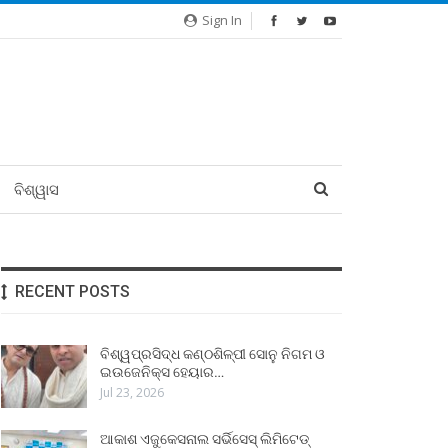
Sign In
ବିଶ୍ୱାସ
RECENT POSTS
ବିଶ୍ୱପ୍ରସିଦ୍ଧ କଣ୍ଠଶିଳ୍ପୀ ସୋନୁ ନିଗମ ଓ
ଇଉଜେନିକ୍ସ ହେୟାର…
Jul 23, 2026
ଆକାଶ ଏଜୁକେସନାଲ ସର୍ଭିସେସ୍ ଲିମିଟେଡ୍