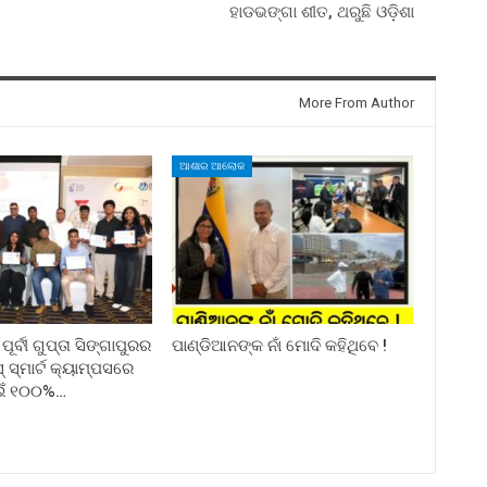
ହାଡଭଙ୍ଗା ଶୀତ, ଥରୁଛି ଓଡ଼ିଶା
More From Author
ଆଶାର ଆଲୋକ
ର୍ବୀ ଗୁପ୍ତା ସିଙ୍ଗାପୁରର
ପାଣ୍ଡିଆନଙ୍କ ନାଁ ମୋଦି କହିଥିବେ !
୍ମାର୍ଟ କ୍ୟାମ୍ପସରେ
ଇଁ ୧୦୦%…