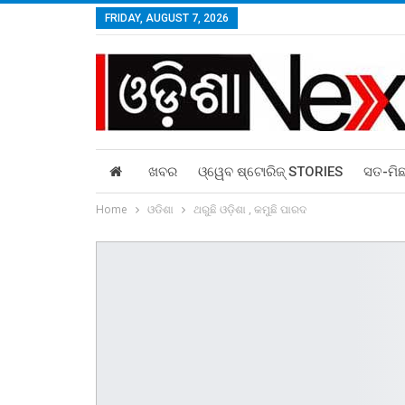
FRIDAY, AUGUST 7, 2026
ଖବର
ଓ୍ୱେବ ଷ୍ଟୋରିଜ୍‌ STORIES
ସତ-ମି
Home
ଓଡିଶା
ଥରୁଛି ଓଡ଼ିଶା , କମୁଛି ପାରଦ