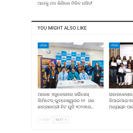
ଆଗକୁ ମଦ କିଣିଲେ ମିଳିବ ରସିଦ!
YOU MIGHT ALSO LIKE
ଓଡିଶା
ଓଡିଶା
ଆକାଶ ଏଜୁକେସନାଲ ସର୍ଭିସେସ୍
ରାଉରକେଲାର ପୂ
ଲିମିଟେଡ୍ ଭୁବନେଶ୍ୱରର ୧୧ ଜଣ
ଜିଆଇଆଇଏସ୍ ସ
ଛାତ୍ରଛାତ୍ରୀ ନିଟ ଯୁଜି ୨୦୨୬ରେ…
ଅଧ୍ୟୟନ ପା
PREV
NEXT