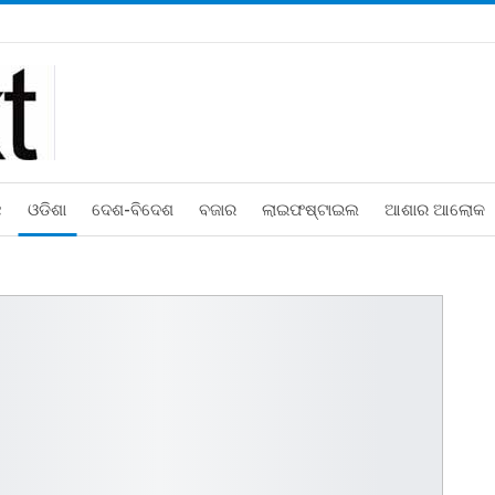
ଛ
ଓଡିଶା
ଦେଶ-ବିଦେଶ
ବଜାର
ଲାଇଫଷ୍ଟାଇଲ
ଆଶାର ଆଲୋକ