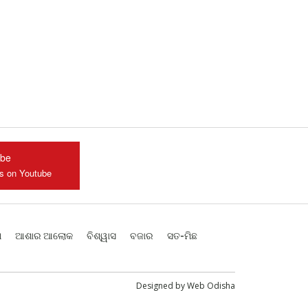
ube
us on Youtube
ଶ
ଆଶାର ଆଲୋକ
ବିଶ୍ୱାସ
ବଜାର
ସତ-ମିଛ
Designed by
Web Odisha