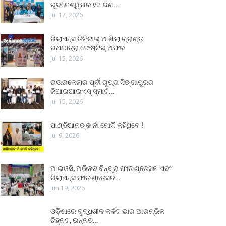
ଭୁବନେଶ୍ୱରର ୧୧ ଜଣ…
Jul 17, 2026
ରିଲାଏନ୍ସ ଡିଜିଟାଲ୍ ଆଣିଲା ଗ୍ରାଣ୍ଡ
ରଥଯାତ୍ରା ଫେଷ୍ଟିଭ୍ ଅଫର
Jul 15, 2026
ରାଉରକେଲାର ପୂର୍ବୀ ଗୁପ୍ତା ସିଙ୍ଗାପୁରର
ଜିଆଇଆଇଏସ୍ ସ୍ମାର୍ଟ…
Jul 15, 2026
ପାଣ୍ଡିଆନଙ୍କ ନାଁ ମୋଦି କହିଥିବେ !
Jul 9, 2026
ଆଇଓସି, ଅଭିନବ ବିନ୍ଦ୍ରା ଫାଉଣ୍ଡେସନ ଏବଂ
ରିଲାଏନ୍ସ ଫାଉଣ୍ଡେସନ…
Jun 19, 2026
ଓଡ଼ିଶାରେ ବୃଦ୍ଧିଶୀଳ କର୍କଟ ଭାର ଆରମ୍ଭିକ
ଚିହ୍ନଟ, ଉନ୍ନତ…