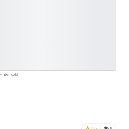
winter-cold
602
0