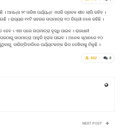
। ଆସନ୍ତା ୨୯ ତାରିଖ ପର୍ଯ୍ୟନ୍ତ ଏପରି ପ୍ରବଳ ଶୀତ ଲାଗି ରହିବ ।
ି । ରାଜ୍ୟର ୧୧ଟି ସହରର ତାପମାତ୍ରା ୧୦ ଡିଗ୍ରୀ ତଳେ ରହିଛି ।
ତ ହେବ । ଏହା ପରେ ତାପମାତ୍ରା ବୃଦ୍ଧି ପାଇବ । ରାଜଧାନୀ
ଖ ପରଠାରୁ ତାପମାତ୍ରା ଆହୁରି ହ୍ରାସ ପାଇବ । ଅନେକ ସ୍ଥାନରେ ୧୦
ିବାରୁ ଦାରିଙ୍ଗିବାଡିରେ ପର୍ଯ୍ୟଟକଙ୍କ ଭିଡ ଦେଖିବାକୁ ମିଳୁଛି ।
602
0
NEXT POST