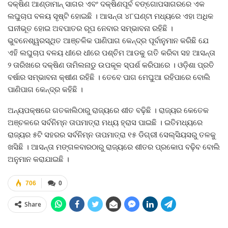
ଦକ୍ଷିଣ ଆଣ୍ଡାମାନ୍‍ ସାଗର ଏବଂ ଦକ୍ଷିଣପୂର୍ବ ବଙ୍ଗୋପସାଗରରେ ଏକ
ଲଘୁଚାପ ବଳୟ ସୃଷ୍ଟି ହୋଇଛି । ଆସନ୍ତା ୪୮ଘଣ୍ଟା ମଧ୍ୟରେ ଏହା ଅଧିକ
ଘନୀଭୂତ ହୋଇ ଅବପାତର ରୂପ ନେବାର ସମ୍ଭାବନା ରହିଛି ।
ଭୁବନେଶ୍ୱରସ୍ଥିତ ଆଞ୍ଚଳିକ ପାଣିପାଗ କେନ୍ଦ୍ର ପୂର୍ବାନୁମାନ କରିଛି ଯେ
ଏହି ଲଘୁଚାପ ବଳୟ ଧୀରେ ଧୀରେ ପଶ୍ଚିମ ଆଡକୁ ଗତି କରିବା ସହ ଆସନ୍ତା
୨ ତାରିଖରେ ଦକ୍ଷିଣ ତାମିଲନାଡୁ ଉପକୂଳ ସ୍ପର୍ଶ କରିପାରେ । ଓଡ଼ିଶା ପ୍ରତି
ବର୍ଷାର ସମ୍ଭାବନା କ୍ଷୀଣ ରହିଛି । ତେବେ ପାଗ ମେଘୁଆ ରହିପାରେ ବୋଲି
ପାଣିପାଗ କେନ୍ଦ୍ର କହିଛି ।
ଅନ୍ୟପକ୍ଷରେ ଗତକାଲିଠାରୁ ରାଜ୍ୟରେ ଶୀତ ବଢ଼ିଛି । ରାଜ୍ୟର କେତେକ
ଅଞ୍ଚଳରେ ସର୍ବନିମ୍ନ ତାପମାତ୍ରା ମଧ୍ୟ ହ୍ରାସ ପାଇଛି । ଇତିମଧ୍ୟରେ
ରାଜ୍ୟର ୫ଟି ସହରର ସର୍ବନିମ୍ନ ତାପମାତ୍ରା ୧୫ ଡିଗ୍ରୀ ସେଲ୍‍ସିୟସରୁ ତଳକୁ
ଖସିଛି । ଆସନ୍ତା ମଙ୍ଗଳବାରଠାରୁ ରାଜ୍ୟରେ ଶୀତର ପ୍ରକୋପ ବଢ଼ିବ ବୋଲି
ଅନୁମାନ କରାଯାଇଛି ।
706
0
Share