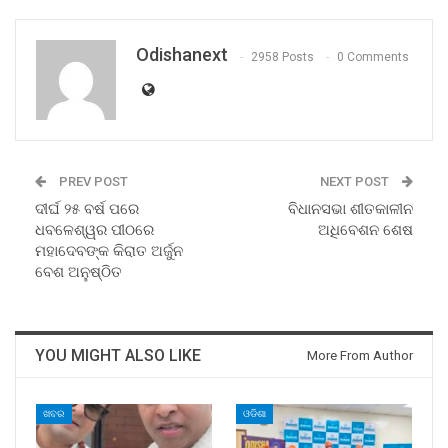
Odishanext
2958 Posts
0 Comments
PREV POST
NEXT POST
ଦୀର୍ଘ ୨୫ ବର୍ଷ ପରେ
ବିଧାନସଭା ଶୀତକାଳୀନ
ଧବଳେଶ୍ୱର ପୀଠରେ
ଅଧିବେଶନ ଶେଷ
ମହାଦେବଙ୍କ କିରାତ ଅର୍ଜୁନ
ବେଶ ଅନୁଷ୍ଠିତ
YOU MIGHT ALSO LIKE
More From Author
ଖବର
ଓଡିଶା