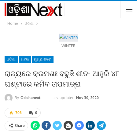
Home
ଓଡିଶା
WINTER
ଓଡିଶା
ଖବର
ମୁଖ୍ୟ ଖବର
ରାଜ୍ୟରେ କ୍ରମଶଃ ବଢୁଛି ଶୀତ- ଆହୁରି ୪୮
ଘଣ୍ଟାରେ କମିବ ତାପମାତ୍ରା
Last updated
Nov 30, 2020
By
Odishanext
706
0
Share