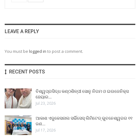
LEAVE A REPLY
You must be
logged in
to post a comment.
RECENT POSTS
ବିଶ୍ୱପ୍ରସିଦ୍ଧ କଣ୍ଠଶିଳ୍ପୀ ସୋନୁ ନିଗମ ଓ ଇଉଜେନିକ୍ସ
ହେୟାର…
Jul 23, 2026
ଆକାଶ ଏଜୁକେସନାଲ ସର୍ଭିସେସ୍ ଲିମିଟେଡ୍ ଭୁବନେଶ୍ୱରର ୧୧
ଜଣ…
Jul 17, 2026