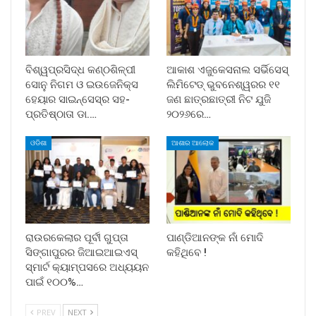
ବିଶ୍ୱପ୍ରସିଦ୍ଧ କଣ୍ଠଶିଳ୍ପୀ
ଆକାଶ ଏଜୁକେସନାଲ ସର୍ଭିସେସ୍
ସୋନୁ ନିଗମ ଓ ଇଉଜେନିକ୍ସ
ଲିମିଟେଡ୍ ଭୁବନେଶ୍ୱରର ୧୧
ହେୟାର ସାଇନ୍ସେସ୍ର ସହ-
ଜଣ ଛାତ୍ରଛାତ୍ରୀ ନିଟ ଯୁଜି
ପ୍ରତିଷ୍ଠାତା ଡା.…
୨୦୨୬ରେ…
ଓଡିଶା
ଆଶାର ଆଲୋକ
ରାଉରକେଲାର ପୂର୍ବୀ ଗୁପ୍ତା
ପାଣ୍ଡିଆନଙ୍କ ନାଁ ମୋଦି
ସିଙ୍ଗାପୁରର ଜିଆଇଆଇଏସ୍
କହିଥିବେ !
ସ୍ମାର୍ଟ କ୍ୟାମ୍ପସରେ ଅଧ୍ୟୟନ
ପାଇଁ ୧୦୦%…
PREV
NEXT