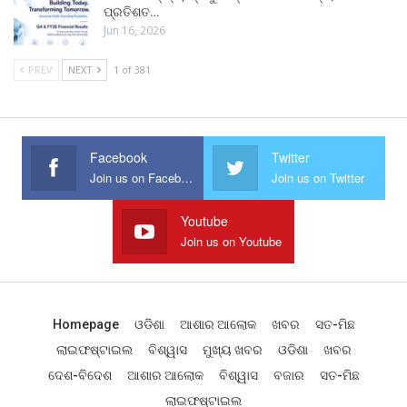
ପ୍ରତିଶତ…
Jun 16, 2026
PREV
NEXT
1 of 381
Facebook
Twitter
Join us on Facebook
Join us on Twitter
Youtube
Join us on Youtube
Homepage
ଓଡିଶା
ଆଶାର ଆଲୋକ
ଖବର
ସତ-ମିଛ
ଲାଇଫଷ୍ଟାଇଲ
ବିଶ୍ୱାସ
ମୁଖ୍ୟ ଖବର
ଓଡିଶା
ଖବର
ଦେଶ-ବିଦେଶ
ଆଶାର ଆଲୋକ
ବିଶ୍ୱାସ
ବଜାର
ସତ-ମିଛ
ଲାଇଫଷ୍ଟାଇଲ