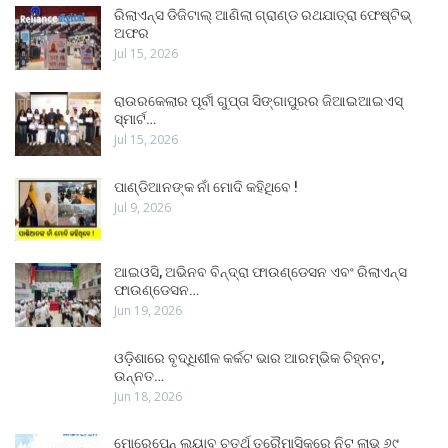
ରିଲାଏନ୍ସ ଡିଜିଟାଲ୍ ଆଣିଲା ଗ୍ରାଣ୍ଡ ରଥଯାତ୍ରା ଫେଷ୍ଟିଭ୍
ଅଫର
Jul 15, 2026
ରାଉରକେଲାର ପୂର୍ବୀ ଗୁପ୍ତା ସିଙ୍ଗାପୁରର ଜିଆଇଆଇଏସ୍
ସ୍ମାର୍ଟ…
Jul 15, 2026
ପାଣ୍ଡିଆନଙ୍କ ନାଁ ମୋଦି କହିଥିବେ !
Jul 9, 2026
ଆଇଓସି, ଅଭିନବ ବିନ୍ଦ୍ରା ଫାଉଣ୍ଡେସନ ଏବଂ ରିଲାଏନ୍ସ
ଫାଉଣ୍ଡେସନ…
Jun 19, 2026
ଓଡ଼ିଶାରେ ବୃଦ୍ଧିଶୀଳ କର୍କଟ ଭାର ଆରମ୍ଭିକ ଚିହ୍ନଟ,
ଉନ୍ନତ…
Jun 18, 2026
ମୋରେପେନ୍ ଲ୍ୟାବ୍ ଚତୁର୍ଥ ତ୍ରୈମାସିକରେ ନିଟ୍ ଲାଭ ୬୯