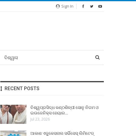
Sign In
ବିଶ୍ୱାସ
RECENT POSTS
ବିଶ୍ୱପ୍ରସିଦ୍ଧ କଣ୍ଠଶିଳ୍ପୀ ସୋନୁ ନିଗମ ଓ
ଇଉଜେନିକ୍ସ ହେୟାର…
Jul 23, 2026
ଆକାଶ ଏଜୁକେସନାଲ ସର୍ଭିସେସ୍ ଲିମିଟେଡ୍