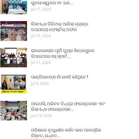
ଭୁବନେଶ୍ୱରର ୧୧ ଜଣ…
Jul 17, 2026
ରିଲାଏନ୍ସ ଡିଜିଟାଲ୍ ଆଣିଲା ଗ୍ରାଣ୍ଡ
ରଥଯାତ୍ରା ଫେଷ୍ଟିଭ୍ ଅଫର
Jul 15, 2026
ରାଉରକେଲାର ପୂର୍ବୀ ଗୁପ୍ତା ସିଙ୍ଗାପୁରର
ଜିଆଇଆଇଏସ୍ ସ୍ମାର୍ଟ…
Jul 15, 2026
ପାଣ୍ଡିଆନଙ୍କ ନାଁ ମୋଦି କହିଥିବେ !
Jul 9, 2026
ଆଇଓସି, ଅଭିନବ ବିନ୍ଦ୍ରା ଫାଉଣ୍ଡେସନ ଏବଂ
ରିଲାଏନ୍ସ ଫାଉଣ୍ଡେସନ…
Jun 19, 2026
ଓଡ଼ିଶାରେ ବୃଦ୍ଧିଶୀଳ କର୍କଟ ଭାର ଆରମ୍ଭିକ
ଚିହ୍ନଟ, ଉନ୍ନତ…