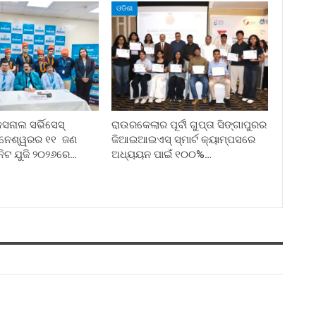
ଓଡିଶା
ନାଲ ସର୍ଭିସେସ୍
ରାଉରକେଲାର ପୂର୍ବୀ ଗୁପ୍ତା ସିଙ୍ଗାପୁରର
ୁବନେଶ୍ୱରର ୧୧ ଜଣ
ଜିଆଇଆଇଏସ୍ ସ୍ମାର୍ଟ କ୍ୟାମ୍ପସରେ
ନିଟ ଯୁଜି ୨୦୨୬ରେ…
ଅଧ୍ୟୟନ ପାଇଁ ୧୦୦%…