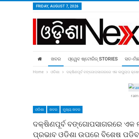
FRIDAY, AUGUST 7, 2026
ଖବର
ଓ୍ୱେବ ଷ୍ଟୋରିଜ୍‌ STORIES
ସତ-ମି
Home
ଓଡିଶା
ଦକ୍ଷିଣପୂର୍ବ ବଙ୍ଗୋପସାଗରରେ ଏକ ଲଘୁଚାପ କ୍ଷେତ୍
rain
ଓଡିଶା
ଖବର
ମୁଖ୍ୟ ଖବର
ଦକ୍ଷିଣପୂର୍ବ ବଙ୍ଗୋପସାଗରରେ ଏକ ଲ
ପ୍ରଭାବ ଓଡିଶା ଉପରେ ବିଶେଷ ପଡିବ ନ