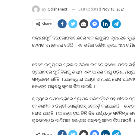
Last updated
Nov 10, 2021
By
Odishanext
Share
ଦକ୍ଷିଣପୂର୍ବ ବଙ୍ଗୋପସାଗରରେ ଏକ ଲଘୁଚାପ କ୍ଷେତ୍ର ସୃଷ
ହେବାର ସମ୍ଭାବନା ରହିଛି । ୧୧ ତାରିଖ ତାରିଖ ସୁଦ୍ଧା ଏହା ତା
ତେବେ ଲଘୁଚାପର ପ୍ରଭାବ ଓଡିଶା ଉପରେ ବିଶେଷ ପଡିବ ନାହିଁ ।
ପ୍ରଭାବରେ ପୂର୍ବ ଦିଗରୁ ଉଷ୍ମ ଏବଂ ଆଦ୍ର ବାୟୁ ଓଡ଼ିଶା ମଧ୍ୟ
ସମ୍ଭାବନା ରହିଛି । ଯାହାଦ୍ୱାରା ଥଣ୍ଡା ସାମାନ୍ୟ ହ୍ରାସ ପା
କେନ୍ଦ୍ର ପକ୍ଷରୁ ସୂଚନା ଦିଆଯାଇଛି ।
ରାଜ୍ୟରେ ତାପମାତ୍ରାରେ ବ୍ୟାପକ ପରିବର୍ତ୍ତନ ସହ ଶୀତର ପ୍ରକ
୧୨ ଦଶମିକ ୨ ଡିଗ୍ରୀ ସେଲ୍‍ସିୟସ୍‍ ରେକର୍ଡ଼ କରାଯାଇଛି । ଉତ୍ତ
ହ୍ରାସ ପାଉଛି । ଆସନ୍ତା ଦୁଇ ତିନି ଦିନ ପର୍ଯ୍ୟନ୍ତ ସର୍ବନିମ୍ନ ତ
ଭୁବନେଶ୍ୱର ପାଣିପାଗ କେନ୍ଦ୍ର ପକ୍ଷରୁ ସୂଚନା ଦିଆଯାଇଛି ।
Share