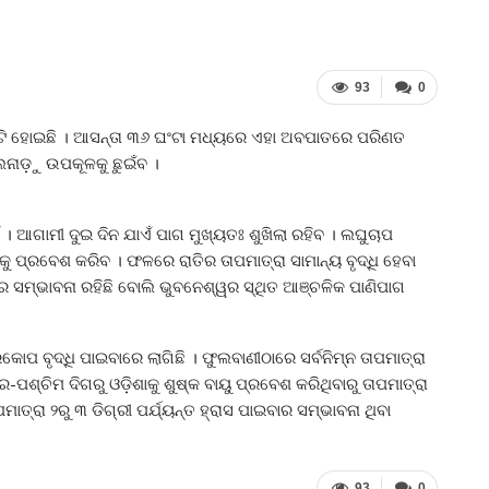
93
0
୍ଟି ହୋଇଛି । ଆସନ୍ତା ୩୬ ଘଂଟା ମଧ୍ୟରେ ଏହା ଅବପାତରେ ପରିଣତ
ମିଲନାଡ଼ୁ ଉପକୂଳକୁ ଛୁଇଁବ ।
 ଆଗାମୀ ଦୁଇ ଦିନ ଯାଏଁ ପାଗ ମୁଖ୍ୟତଃ ଶୁଖିଲା ରହିବ । ଲଘୁଚାପ
କୁ ପ୍ରବେଶ କରିବ । ଫଳରେ ରାତିର ତାପମାତ୍ରା ସାମାନ୍ୟ ବୃଦ୍ଧି ହେବା
ଇବାର ସମ୍ଭାବନା ରହିଛି ବୋଲି ଭୁବନେଶ୍ୱର ସ୍ଥିତ ଆଞ୍ଚଳିକ ପାଣିପାଗ
ୋପ ବୃଦ୍ଧି ପାଇବାରେ ଲାଗିଛି । ଫୁଲବାଣୀଠାରେ ସର୍ବନିମ୍ନ ତାପମାତ୍ରା
ର-ପଶ୍ଚିମ ଦିଗରୁ ଓଡ଼ିଶାକୁ ଶୁଷ୍କ ବାୟୁ ପ୍ରବେଶ କରିଥିବାରୁ ତାପମାତ୍ରା
ାପମାତ୍ରା ୨ରୁ ୩ ଡିଗ୍ରୀ ପର୍ଯ୍ୟନ୍ତ ହ୍ରାସ ପାଇବାର ସମ୍ଭାବନା ଥିବା
93
0