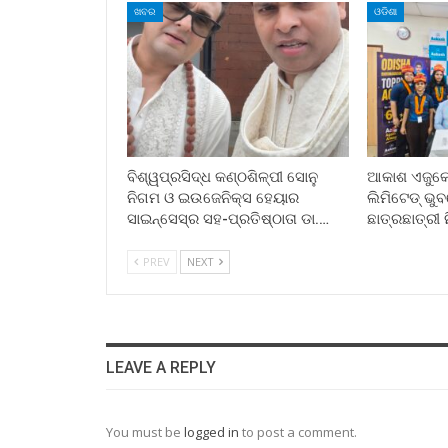
ଖବର
ଓଡିଶା
ବିଶ୍ୱପ୍ରସିଦ୍ଧ କଣ୍ଠଶିଳ୍ପୀ ସୋନୁ
ଆକାଶ ଏଜୁକେସ
ନିଗମ ଓ ଇଉଜେନିକ୍ସ ହେୟାର
ଲିମିଟେଡ୍ ଭ
ସାଇନ୍ସେସ୍ର ସହ-ପ୍ରତିଷ୍ଠାତା ଡା.…
ଛାତ୍ରଛାତ୍ରୀ 
PREV
NEXT
LEAVE A REPLY
You must be
logged in
to post a comment.