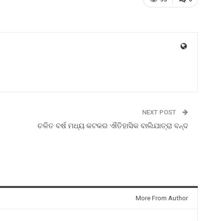
NEXT POST
ଚଳିତ ବର୍ଷ ମଧ୍ୟ କଟକର ଐତିହାସିକ ବାଲିଯାତ୍ରା ବନ୍ଦ
More From Author