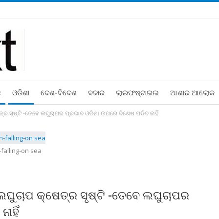
ଛ
ଓଡିଶା
ଦେଶ-ବିଦେଶ
ବଜାର
ଲାଇଫଷ୍ଟାଇଲ
ଆଶାର ଆଲୋକ
ର ସୃଷ୍ଟି -ତେବେ ଲଘୁଚାପର ପ୍ରଭାବ ଓଡିଶା ଉପରେ ବିଶେଷ ପଡିବ ନାହିଁ
-falling-on sea
ଘୁଚାପ କ୍ଷେତ୍ର ସୃଷ୍ଟି -ତେବେ ଲଘୁଚାପର
ାହିଁ