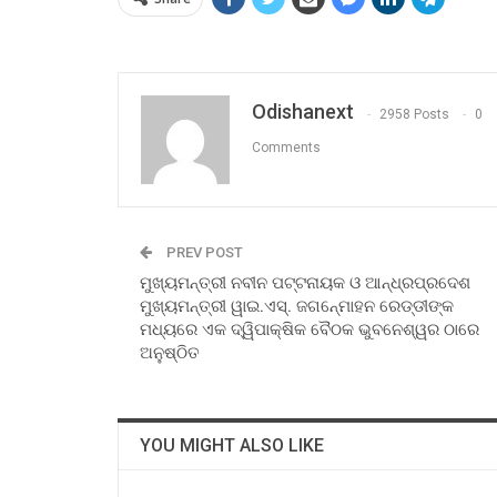
Odishanext
2958 Posts
0
Comments
PREV POST
ମୁଖ୍ୟମନ୍ତ୍ରୀ ନବୀନ ପଟ୍ଟନାୟକ ଓ ଆନ୍ଧ୍ରପ୍ରଦେଶ
ମୁଖ୍ୟମନ୍ତ୍ରୀ ୱାଇ.ଏସ୍‍. ଜଗନ୍‍ମୋହନ ରେଡ୍ଡୀଙ୍କ
ମଧ୍ୟରେ ଏକ ଦ୍ୱିପାକ୍ଷିକ ବୈଠକ ଭୁବନେଶ୍ୱର ଠାରେ
ଅନୁଷ୍ଠିତ
YOU MIGHT ALSO LIKE