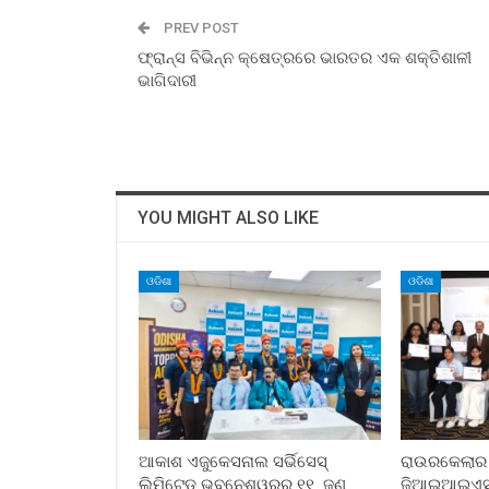
PREV POST
ଫ୍ରାନ୍ସ ବିଭିନ୍ନ କ୍ଷେତ୍ରରେ ଭାରତର ଏକ ଶକ୍ତିଶାଳୀ
ଭାଗିଦାରୀ
YOU MIGHT ALSO LIKE
ଓଡିଶା
ଓଡିଶା
ଆକାଶ ଏଜୁକେସନାଲ ସର୍ଭିସେସ୍
ରାଉରକେଲାର ପୂ
ଲିମିଟେଡ୍ ଭୁବନେଶ୍ୱରର ୧୧ ଜଣ
ଜିଆଇଆଇଏସ୍ ସ