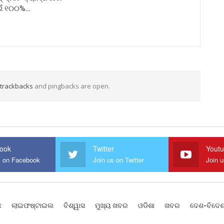
ଇଁ ୧୦୦%…
trackbacks
and pingbacks are open.
ook
Twitter
Yout
s on Facebook
Join us on Twitter
Join 
ଛ
ଲାଇଫଷ୍ଟାଇଲ
ବିଶ୍ୱାସ
ମୁଖ୍ୟ ଖବର
ଓଡିଶା
ଖବର
ଦେଶ-ବିଦେ