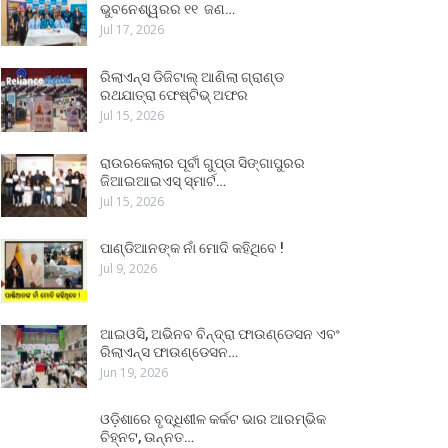
ଭୁବନେଶ୍ୱରର ୧୧ ଜଣ…
Jul 17, 2026
ରିଲାଏନ୍ସ ଡିଜିଟାଲ୍ ଆଣିଲା ଗ୍ରାଣ୍ଡ
ରଥଯାତ୍ରା ଫେଷ୍ଟିଭ୍ ଅଫର
Jul 15, 2026
ରାଉରକେଲାର ପୂର୍ବୀ ଗୁପ୍ତା ସିଙ୍ଗାପୁରର
ଜିଆଇଆଇଏସ୍ ସ୍ମାର୍ଟ…
Jul 15, 2026
ପାଣ୍ଡିଆନଙ୍କ ନାଁ ମୋଦି କହିଥିବେ !
Jul 9, 2026
ଆଇଓସି, ଅଭିନବ ବିନ୍ଦ୍ରା ଫାଉଣ୍ଡେସନ ଏବଂ
ରିଲାଏନ୍ସ ଫାଉଣ୍ଡେସନ…
Jun 19, 2026
ଓଡ଼ିଶାରେ ବୃଦ୍ଧିଶୀଳ କର୍କଟ ଭାର ଆରମ୍ଭିକ
ଚିହ୍ନଟ, ଉନ୍ନତ…