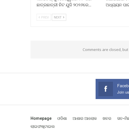
ଛାତ୍ରଛାତ୍ରୀ ନିଟ ଯୁଜି ୨୦୨୬ରେ…
ଅଧ୍ୟୟନ ପା
PREV
NEXT
Comments are closed, but
Faceb
Join u
Homepage
ଓଡିଶା
ଆଶାର ଆଲୋକ
ଖବର
ସତ-ମି
ଲାଇଫଷ୍ଟାଇଲ