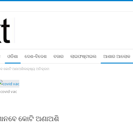
ଛ
ଓଡିଶା
ଦେଶ-ବିଦେଶ
ବଜାର
ଲାଇଫଷ୍ଟାଇଲ
ଆଶାର ଆଲୋକ
ବେ କୋଟି ଅଣାଅଶିଲକ୍ଷ୍ୟ ଅତିକ୍ରମ
covid vac
ଣାନବେ କୋଟି ଅଣାଅଶି