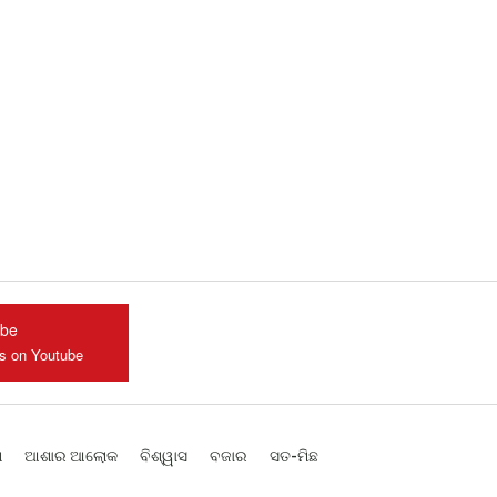
ube
us on Youtube
ଶ
ଆଶାର ଆଲୋକ
ବିଶ୍ୱାସ
ବଜାର
ସତ-ମିଛ