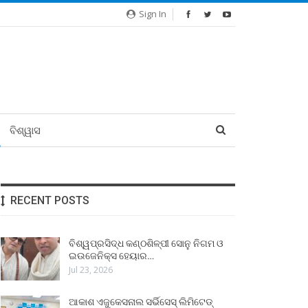
Sign In
ବିଶ୍ୱାସ
RECENT POSTS
ବିଶ୍ୱପ୍ରସିଦ୍ଧ କଣ୍ଠଶିଳ୍ପୀ ସୋନୁ ନିଗମ ଓ
ଇଉଜେନିକ୍ସ ହେୟାର…
Jul 23, 2026
ଆକାଶ ଏଜୁକେସନାଲ ସର୍ଭିସେସ୍ ଲିମିଟେଡ୍