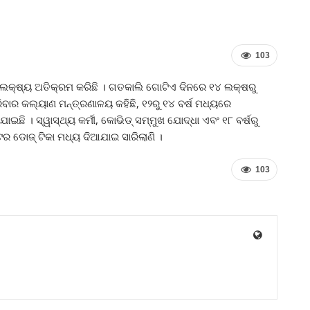
103
କ୍ଷ୍ୟ ଅତିକ୍ରମ କରିଛି । ଗତକାଲି ଗୋଟିଏ ଦିନରେ ୧୪ ଲକ୍ଷରୁ
ପରିବାର କଲ୍ୟାଣ ମନ୍ତ୍ରଣାଳୟ କହିଛି, ୧୨ରୁ ୧୪ ବର୍ଷ ମଧ୍ୟରେ
ଇଛି । ସ୍ୱାସ୍ଥ୍ୟ କର୍ମୀ, କୋଭିଡ୍‍ ସମ୍ମୁଖ ଯୋଦ୍ଧା ଏବଂ ୧୮ ବର୍ଷରୁ
ଟର ଡୋଜ୍‍ ଟିକା ମଧ୍ୟ ଦିଆଯାଇ ସାରିଲାଣି ।
103