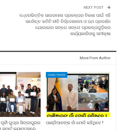
NEXT POST
ବନ୍ଦରଭିତ୍ତିକ ସାଗରମାଳା ପ୍ରକଳ୍ପର ବିକାଶ ପାଇଁ ଏହି
ସର୍ବୋଚ୍ଚ କମିଟି ନୀତି ନିର୍ଦ୍ଦେଶନାମା ଓ ପଥ ପ୍ରଦର୍ଶନ
ଯୋଗାଇବା ସଙ୍ଗେ ସଙ୍ଗେ ପ୍ରକଳ୍ପଗୁଡ଼ିକର
କାର୍ଯ୍ୟକାରିତାକୁ ସମୀକ୍ଷା
More From Author
ଆଶାର ଆଲୋକ
ର୍ବୀ ଗୁପ୍ତା ସିଙ୍ଗାପୁରର
ପାଣ୍ଡିଆନଙ୍କ ନାଁ ମୋଦି କହିଥିବେ !
୍ମାର୍ଟ କ୍ୟାମ୍ପସରେ