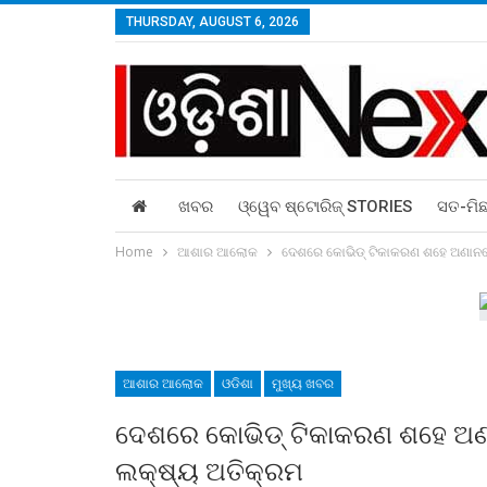
THURSDAY, AUGUST 6, 2026
ଖବର
ଓ୍ୱେବ ଷ୍ଟୋରିଜ୍‌ STORIES
ସତ-ମି
Home
ଆଶାର ଆଲୋକ
ଦେଶରେ କୋଭିଡ୍‍ ଟିକାକରଣ ଶହେ ଅଣାନ
ଆଶାର ଆଲୋକ
ଓଡିଶା
ମୁଖ୍ୟ ଖବର
ଦେଶରେ କୋଭିଡ୍‍ ଟିକାକରଣ ଶହେ ଅ
ଲକ୍ଷ୍ୟ ଅତିକ୍ରମ