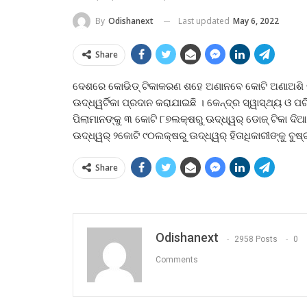
Last updated
May 6, 2022
By
Odishanext
Share
ଦେଶରେ କୋଭିଡ୍‍ ଟିକାକରଣ ଶହେ ଅଣାନବେ କୋଟି ଅଣାଅଶି ଲ
ଊଦ୍ଧ୍ୱର୍ଟିକା ପ୍ରଦାନ କରାଯାଇଛି । କେନ୍ଦ୍ର ସ୍ୱାସ୍ଥ୍ୟ ଓ 
ପିଲାମାନଙ୍କୁ ୩ କୋଟି ୮୭ଲକ୍ଷରୁ ଊଦ୍ଧ୍ୱର୍ ଡୋଜ୍‍ ଟିକା ଦିଆଯା
ଊଦ୍ଧ୍ୱର୍ ୨କୋଟି ୯୦ଲକ୍ଷରୁ ଊଦ୍ଧ୍ୱର୍ ହିତାଧିକାରୀଙ୍କୁ ବୁଷ୍
Share
Odishanext
2958 Posts
0
Comments