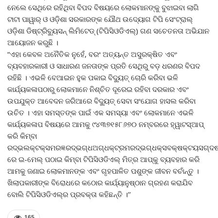
ନେଲେ ସେଥିରେ ରହିଥିବା ବିପଦ ବିଷୟରେ ଲୋକମାନଙ୍କୁ ବୁଝାଇବା ଲାଗି
ଟାଟା ପାୱାର୍ ଓ ଓଡ଼ିଶା ସରକାରଙ୍କ ଯୌଥ ଉଦ୍ୟୋଗ ଟିପି ସେଂଟ୍ରାଲ୍
ଓଡ଼ିଶା ଡିଷ୍ଟ୍ରିବ୍ୟୁସନ୍ ଲିମିଟେଡ୍ (ଟିପିସିଓଡିଏଲ୍‌) ଗଣ ସଚେତନତା ଅଭିଯାନ
ଆୟୋଜନ କରୁଛି ।
“ଏହା କେବଳ ଅନୈତିକ ନୁହେଁ, ବରଂ ଅତ୍ୟନ୍ତ ଅସୁରକ୍ଷିତ ଏବଂ
ବ୍ୟବହାରକାରୀ ଓ ସାଧାରଣ ଜନତାଙ୍କ ପ୍ରତି ସେଥିରୁ ବଡ଼ ଧରଣର ବିପଦ
ରହିଛି । ଏଭଳି ବେଆଇନ ହୁକ ପକାଇ ବିଦ୍ୟୁତ୍ ଚୋରି କରିବା ଭଳି
କାର୍ଯ୍ୟକଳାପଠାରୁ ଲୋକମାନେ ନିଶ୍ଚିତ ଦୂରେଇ ରହିବା ଦରକାର ଏବଂ
ଉପଯୁକ୍ତ ଆବେଦନ ଜରିଆରେ ବିଦ୍ୟୁତ୍ ସେବା ସଂଯୋଗ ହାସଲ କରିବା
ଉଚିତ । ଏହା ସମସ୍ତଙ୍କ ପାଇଁ ଏକ ସମସ୍ୟା ଏବଂ ଲୋକମାନେ ଏଭଳି
କାର୍ଯ୍ୟକଳାପ ବିଷୟରେ ଆମକୁ ୯୪୩୭୧୫୮୬୭୦ ନମ୍ବରରେ ହ୍ୱାଟସ୍‌ଆପ୍
କରି କିମ୍ବା
ରଦ୍ଭଲକ୍ଟକ୍ସମରଜ୍ଞରଦ୍ଭଗ୍ଧଅଗ୍ଧକ୍ଟ୍ରମରଦ୍ଭଗ୍ଧକ୍ସବକ୍ଷକ୍ଟୟସଗ୍ଦଷବ
ରେ ଇ-ମେଲ୍ ପଠାଇ କିମ୍ବା ଟିପିସିଓଡିଏଲ୍ ମିତ୍ର ଆପ୍‌କୁ ବ୍ୟବହାର କରି
ଆମକୁ ଜଣାଇ ଲୋକମାନଙ୍କ ଏବଂ ଗୃହପାଳିତ ପଶୁଙ୍କ ଜୀବନ ବଚାଁନ୍ତୁ ।
ଖିଲାପକାରୀଙ୍କ ବିରୋଧରେ କଠୋର କାର୍ଯ୍ୟାନୁଷ୍ଠାନ ଗ୍ରହଣ କରାଯିବ
ବୋଲି ଟିପିସିଓଡିଏଲ୍‌ର ପ୍ରବକ୍ତା କହିଛନ୍ତି ।’’
165