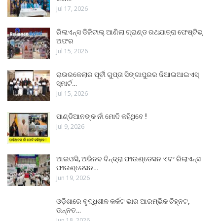
Jul 17, 2026
ରିଲାଏନ୍ସ ଡିଜିଟାଲ୍ ଆଣିଲା ଗ୍ରାଣ୍ଡ ରଥଯାତ୍ରା ଫେଷ୍ଟିଭ୍
ଅଫର
Jul 15, 2026
ରାଉରକେଲାର ପୂର୍ବୀ ଗୁପ୍ତା ସିଙ୍ଗାପୁରର ଜିଆଇଆଇଏସ୍
ସ୍ମାର୍ଟ…
Jul 15, 2026
ପାଣ୍ଡିଆନଙ୍କ ନାଁ ମୋଦି କହିଥିବେ !
Jul 9, 2026
ଆଇଓସି, ଅଭିନବ ବିନ୍ଦ୍ରା ଫାଉଣ୍ଡେସନ ଏବଂ ରିଲାଏନ୍ସ
ଫାଉଣ୍ଡେସନ…
Jun 19, 2026
ଓଡ଼ିଶାରେ ବୃଦ୍ଧିଶୀଳ କର୍କଟ ଭାର ଆରମ୍ଭିକ ଚିହ୍ନଟ,
ଉନ୍ନତ…
Jun 18, 2026