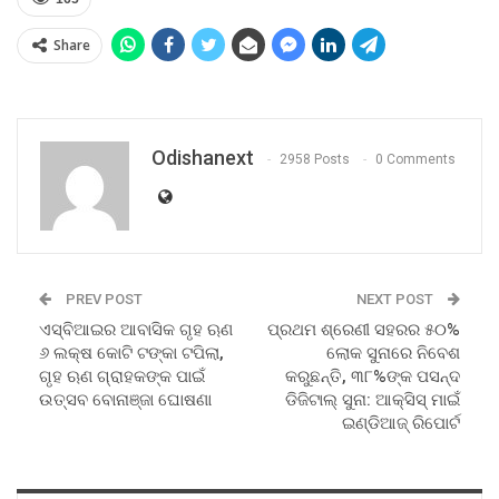
Share
Odishanext
2958 Posts
0 Comments
PREV POST
NEXT POST
ଏସ୍‌ବିଆଇର ଆବାସିକ ଗୃହ ଋଣ
ପ୍ରଥମ ଶ୍ରେଣୀ ସହରର ୫୦%
୬ ଲକ୍ଷ କୋଟି ଟଙ୍କା ଟପିଲା,
ଲୋକ ସୁନାରେ ନିବେଶ
ଗୃହ ଋଣ ଗ୍ରାହକଙ୍କ ପାଇଁ
କରୁଛନ୍ତି, ୩୮%ଙ୍କ ପସନ୍ଦ
ଉତ୍ସବ ବୋନାଞ୍ଜା ଘୋଷଣା
ଡିଜିଟାଲ୍ ସୁନା: ଆକ୍ସିସ୍ ମାଇଁ
ଇଣ୍ଡିଆଜ୍ ରିପୋର୍ଟ