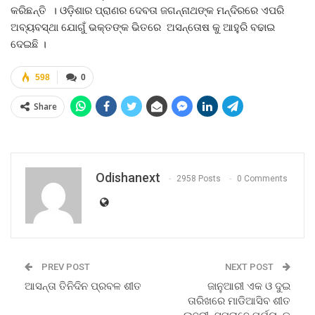
କରିଛନ୍ତି । ଓଡ଼ିଶାର ପ୍ରାଣର ଦେବତା ଜଗନ୍ନାଥଙ୍କ ମନ୍ଦିରରେ ଏପରି
ଅବ୍ୟବସ୍ଥା ଯୋଗୁଁ ଭକ୍ତଙ୍କ ଭିତରେ ଅସନ୍ତୋଷ କୁ ଆହୁରି ବଢାଇ
ଦେଇଛି ।
598
0
Share
Odishanext
2958 Posts
0 Comments
PREV POST
NEXT POST
ଆସନ୍ତା ତିନିଦିନ ପ୍ରବଳ ଶୀତ
ଜାନୁଆରୀ ଏକ ଓ ଦୁଇ
ତାରିଖରେ ମାଡିଆସିବ ଶୀତ