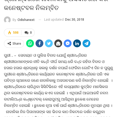
କନେଷ୍ଟବଳ ନିଲମ୍ବିତ
Last updated
Dec 30, 2018
By
Odishanext
598
0
Share
ପୁରୀ .. – ସେବାୟତ ଓ ପୁଲିସ ବିବାଦ ଯୋଗୁଁ ଶ୍ରୀମନ୍ଦିରର
ଶ୍ରୀଜୀଉମାନଙ୍କର ନୀତି କାନ୍ତି ଦୀର୍ଘ ସମୟ ଧରି ବନ୍ଦ ରହିବା ବିବାଦ ଓ
ହଜାର ହଜାର ଶ୍ରଦ୍ଧାଳୁ ସକାଳୁ ଦର୍ଶନ ନପାଇଁ ଫେରିବା ଗୋଟିଏ ଦିନ ନ ପୁରୁଣୁ
ପୁରୀରେ ଶ୍ରୀମନ୍ଦିରରେ କାର୍ଯ୍ୟରତ କନେଷ୍ଟବଳ ଶ୍ରୀମନ୍ଦିରର ପରି ଏକ
ପବିତ୍ର ସ୍ଥାନରେ ଜଣେ ନାବାଳିକାକୁ ଅସଦାଚରଣ କରି ନିଲମ୍ବିତ ହୋଇଛି ।
ଶ୍ରୀମନ୍ଦିରରେ ଲାଗିଥିବା ସିସିଟିଭିରେ ଏହି ଲଜ୍ୟାହୀନ କୁତ୍ସିତ ମାନସିକତା
ଥିବା କନେଷ୍ଟବଳର କାର୍ଯ୍ୟ କଏଦ ହୋଇଛି । ଏଥିପାଇଁ ଆଇଆରବି ନବମ
ବାଟାଲିଅନ୍‌ର କନ୍‌ଷ୍ଟେବଲ୍‌ କୋରାପୁଟ୍‌ରୁ ଆସିଥିବା ଛୁକେଶ ମେହେର
ନିଲମ୍ବିତ ହୋଇଛି । ଛୁକେଶ ନୂଆ ବର୍ଷ ପାଇଁ ଶ୍ରୀମନ୍ଦିରେର ମୁତୟନ ଥିଲା ।
ନାବାଳିକା ନିଜ ପିତାମାତାଙ୍କ ସହ ଭିତର କାଠ ନିକଟରେ ଦର୍ଶନ କରୁଥିବା