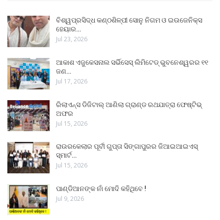
ବିଶ୍ୱପ୍ରସିଦ୍ଧ କଣ୍ଠଶିଳ୍ପୀ ସୋନୁ ନିଗମ ଓ ଇଉଜେନିକ୍ସ
ହେୟାର…
Jul 23, 2026
ଆକାଶ ଏଜୁକେସନାଲ ସର୍ଭିସେସ୍ ଲିମିଟେଡ୍ ଭୁବନେଶ୍ୱରର ୧୧
ଜଣ…
Jul 17, 2026
ରିଲାଏନ୍ସ ଡିଜିଟାଲ୍ ଆଣିଲା ଗ୍ରାଣ୍ଡ ରଥଯାତ୍ରା ଫେଷ୍ଟିଭ୍
ଅଫର
Jul 15, 2026
ରାଉରକେଲାର ପୂର୍ବୀ ଗୁପ୍ତା ସିଙ୍ଗାପୁରର ଜିଆଇଆଇଏସ୍
ସ୍ମାର୍ଟ…
Jul 15, 2026
ପାଣ୍ଡିଆନଙ୍କ ନାଁ ମୋଦି କହିଥିବେ !
Jul 9, 2026