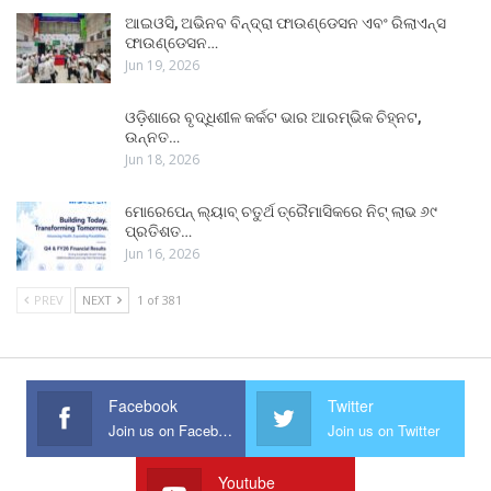
ଆଇଓସି, ଅଭିନବ ବିନ୍ଦ୍ରା ଫାଉଣ୍ଡେସନ ଏବଂ ରିଲାଏନ୍ସ
ଫାଉଣ୍ଡେସନ…
Jun 19, 2026
ଓଡ଼ିଶାରେ ବୃଦ୍ଧିଶୀଳ କର୍କଟ ଭାର ଆରମ୍ଭିକ ଚିହ୍ନଟ,
ଉନ୍ନତ…
Jun 18, 2026
ମୋରେପେନ୍ ଲ୍ୟାବ୍ ଚତୁର୍ଥ ତ୍ରୈମାସିକରେ ନିଟ୍ ଲାଭ ୬୯
ପ୍ରତିଶତ…
Jun 16, 2026
PREV
NEXT
1 of 381
Facebook
Twitter
Join us on Facebook
Join us on Twitter
Youtube