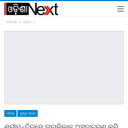
Home
ଓଡିଶା
ଓଡିଶା
ମୁଖ୍ୟ ଖବର
ଶ୍ରୀମନ୍ଦିରରେ ନାବାଳିକାକୁ ଅସଦାଚରଣ କରି