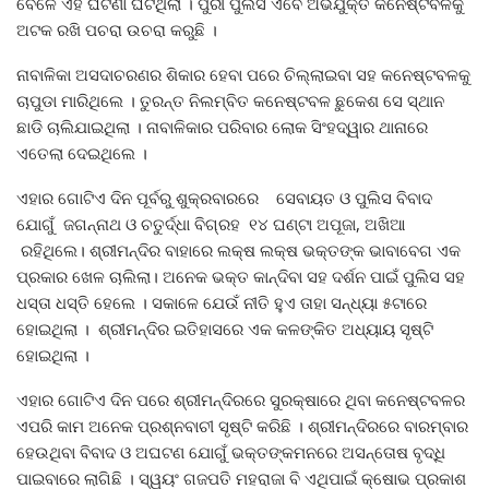
ବେଳେ ଏହି ଘଟଣା ଘଟିଥିଲା । ପୁରୀ ପୁଲିସ ଏବେ ଅଭିଯୁକ୍ତ କନେଷ୍ଟବଳକୁ
ଅଟକ ରଖି ପଚରା ଉଚରା କରୁଛି ।
ନାବାଳିକା ଅସଦାଚରଣର ଶିକାର ହେବା ପରେ ଚିଲ୍ଲାଇବା ସହ କନେଷ୍ଟବଳକୁ
ଚାପୁଡା ମାରିଥିଲେ । ତୁରନ୍ତ ନିଲମ୍ବିତ କନେଷ୍ଟବଳ ଛୁକେଶ ସେ ସ୍ଥାନ
ଛାଡି ଚାଲିଯାଇଥିଲା । ନାବାଳିକାର ପରିବାର ଲୋକ ସିଂହଦ୍ୱାର ଥାନାରେ
ଏତେଲା ଦେଇଥିଲେ ।
ଏହାର ଗୋଟିଏ ଦିନ ପୂର୍ବରୁ ଶୁକ୍ରବାରରେ ସେବାୟତ ଓ ପୁଲିସ ବିବାଦ
ଯୋଗୁଁ ଜଗନ୍ନାଥ ଓ ଚତୁର୍ଦ୍ଧା ବିଗ୍ରହ ୧୪ ଘଣ୍ଟା ଅପୂଜା, ଅଖିଆ
ରହିଥିଲେ। ଶ୍ରୀମନ୍ଦିର ବାହାରେ ଲକ୍ଷ ଲକ୍ଷ ଭକ୍ତଙ୍କ ଭାବାବେଗ ଏକ
ପ୍ରକାର ଖେଳ ଚାଲିଲା। ଅନେକ ଭକ୍ତ କାନ୍ଦିବା ସହ ଦର୍ଶନ ପାଇଁ ପୁଲିସ ସହ
ଧସ୍ତା ଧସ୍ତି ହେଲେ । ସକାଳେ ଯେଉଁ ନୀତି ହୁଏ ତାହା ସନ୍ଧ୍ୟା ୫ଟାରେ
ହୋଇଥିଲା । ଶ୍ରୀମନ୍ଦିର ଇତିହାସରେ ଏକ କଳଙ୍କିତ ଅଧ୍ୟାୟ ସୃଷ୍ଟି
ହୋଇଥିଲା ।
ଏହାର ଗୋଟିଏ ଦିନ ପରେ ଶ୍ରୀମନ୍ଦିରରେ ସୁରକ୍ଷାରେ ଥିବା କନେଷ୍ଟବଳର
ଏପରି କାମ ଅନେକ ପ୍ରଶ୍ନବାଚୀ ସୃଷ୍ଟି କରିଛି । ଶ୍ରୀମନ୍ଦିରରେ ବାରମ୍ବାର
ହେଉଥିବା ବିବାଦ ଓ ଅଘଟଣ ଯୋଗୁଁ ଭକ୍ତଙ୍କମନରେ ଅସନ୍ତୋଷ ବୃଦ୍ଧି
ପାଇବାରେ ଲାଗିଛି । ସ୍ୱୟଂ ଗଜପତି ମହରାଜା ବି ଏଥିପାଇଁ କ୍ଷୋଭ ପ୍ରକାଶ