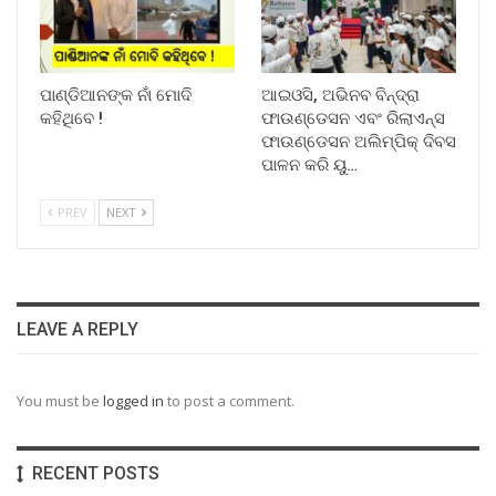
ପାଣ୍ଡିଆନଙ୍କ ନାଁ ମୋଦି
ଆଇଓସି, ଅଭିନବ ବିନ୍ଦ୍ରା
କହିଥିବେ !
ଫାଉଣ୍ଡେସନ ଏବଂ ରିଲାଏନ୍ସ
ଫାଉଣ୍ଡେସନ ଅଲିମ୍ପିକ୍ ଦିବସ
ପାଳନ କରି ୟୁ…
PREV
NEXT
LEAVE A REPLY
You must be
logged in
to post a comment.
RECENT POSTS