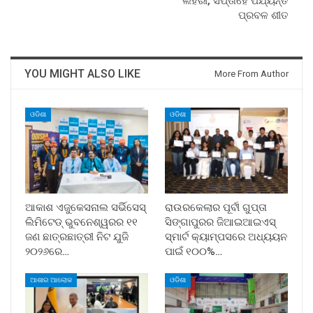
ଲହରୀ, ସପ୍ତାହେ ପର୍ଯ୍ୟନ୍ତ
ପ୍ରବଳ ଶୀତ
YOU MIGHT ALSO LIKE
More From Author
ଓଡିଶା
ଓଡିଶା
ଆକାଶ ଏଜୁକେସନାଲ ସର୍ଭିସେସ୍
ରାଉରକେଲାର ପୂର୍ବୀ ଗୁପ୍ତା
ଲିମିଟେଡ୍ ଭୁବନେଶ୍ୱରର ୧୧
ସିଙ୍ଗାପୁରର ଜିଆଇଆଇଏସ୍
ଜଣ ଛାତ୍ରଛାତ୍ରୀ ନିଟ ଯୁଜି
ସ୍ମାର୍ଟ କ୍ୟାମ୍ପସରେ ଅଧ୍ୟୟନ
୨୦୨୬ରେ…
ପାଇଁ ୧୦୦%…
ଆଶାର ଆଲୋକ
ଓଡିଶା