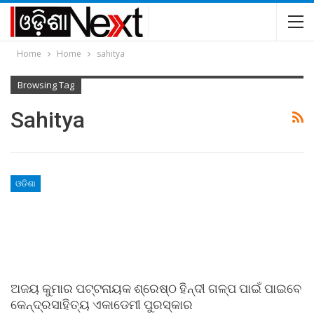
Home
Home
sahitya
Browsing Tag
Sahitya
ଓଡିଶା
ଅଜୟ କୁମାର ପଟ୍ଟନାୟକ ଶ୍ରେଷ୍ଠ ହିନ୍ଦୀ ଗଳ୍ପ ପାଇଁ ପାଇବେ
କେନ୍ଦ୍ରସାହିତ୍ୟ ଏକାଡେମୀ ପୁରସ୍କାର