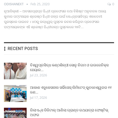
ODISHANEXT
Feb 25, 2020
0
ନୂଆଦିଲ୍ଲୀ -- ଅବସରପ୍ରାପ୍ତ ହିନ୍ଦୀ ପ୍ରଫେସର ତଥା ବିଶିଷ୍ଟ ଅନୁବାଦକ ଅଜୟ
କୁମାର ପଟ୍ଟନାୟକ ଶ୍ରେଷ୍ଠ ହିନ୍ଦୀ ଗଳ୍ପ ପାଇଁ କେନ୍ଦ୍ରସାହିତ୍ୟ ଏକାଡେମୀ
ପୁରସ୍କାର ପାଇବେ । ୪୦ରୁ ଊଦ୍ଧ୍ୱର୍ ପୁସ୍ତକ ରଚନା କରିଥିବା ପ୍ରଫେସର
ପଟ୍ଟନାୟକଙ୍କ ଏହି ଶ୍ରେଷ୍ଠ ହିନ୍ଦୀଗଳ୍ପ ପୁସ୍ତକରେ ୨୫ଟି…
RECENT POSTS
ବିଶ୍ୱପ୍ରସିଦ୍ଧ କଣ୍ଠଶିଳ୍ପୀ ସୋନୁ ନିଗମ ଓ ଇଉଜେନିକ୍ସ
ହେୟାର…
Jul 23, 2026
ଆକାଶ ଏଜୁକେସନାଲ ସର୍ଭିସେସ୍ ଲିମିଟେଡ୍ ଭୁବନେଶ୍ୱରର ୧୧
ଜଣ…
Jul 17, 2026
ରିଲାଏନ୍ସ ଡିଜିଟାଲ୍ ଆଣିଲା ଗ୍ରାଣ୍ଡ ରଥଯାତ୍ରା ଫେଷ୍ଟିଭ୍
ଅଫର