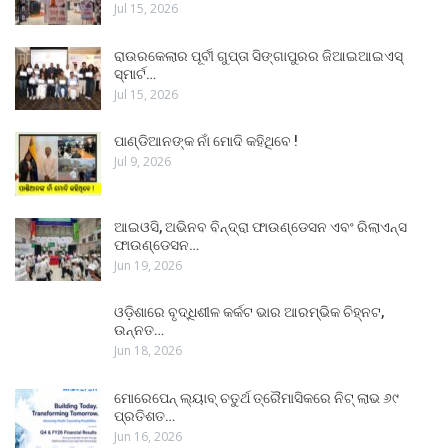
Jul 15, 2026
ରାଉରକେଲାର ପୂର୍ବୀ ଗୁପ୍ତା ସିଙ୍ଗାପୁରର ଜିଆଇଆଇଏସ୍
ସ୍ମାର୍ଟ…
Jul 15, 2026
ପାଣ୍ଡିଆନଙ୍କ ନାଁ ମୋଦି କହିଥିବେ !
Jul 9, 2026
ଆଇଓସି, ଅଭିନବ ବିନ୍ଦ୍ରା ଫାଉଣ୍ଡେସନ ଏବଂ ରିଲାଏନ୍ସ
ଫାଉଣ୍ଡେସନ…
Jun 19, 2026
ଓଡ଼ିଶାରେ ବୃଦ୍ଧିଶୀଳ କର୍କଟ ଭାର ଆରମ୍ଭିକ ଚିହ୍ନଟ,
ଉନ୍ନତ…
Jun 18, 2026
ମୋରେପେନ୍ ଲ୍ୟାବ୍ ଚତୁର୍ଥ ତ୍ରୈମାସିକରେ ନିଟ୍ ଲାଭ ୬୯
ପ୍ରତିଶତ…
Jun 16, 2026