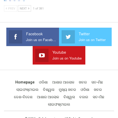
PREV
NEXT
1 of 381
Facebook
Twitter
Join us on Facebook
Join us on Twitter
Youtube
Join us on Youtube
Homepage
ଓଡିଶା
ଆଶାର ଆଲୋକ
ଖବର
ସତ-ମିଛ
ଲାଇଫଷ୍ଟାଇଲ
ବିଶ୍ୱାସ
ମୁଖ୍ୟ ଖବର
ଓଡିଶା
ଖବର
ଦେଶ-ବିଦେଶ
ଆଶାର ଆଲୋକ
ବିଶ୍ୱାସ
ବଜାର
ସତ-ମିଛ
ଲାଇଫଷ୍ଟାଇଲ