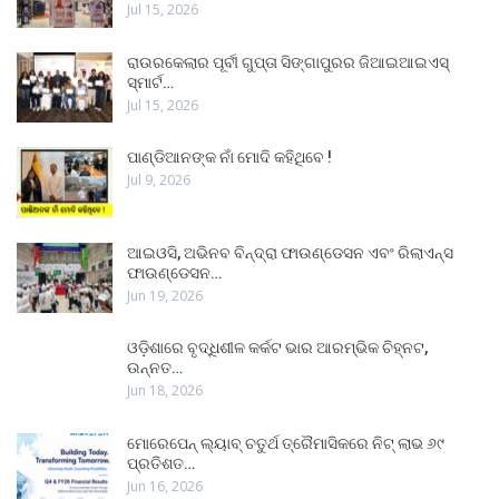
Jul 15, 2026
ରାଉରକେଲାର ପୂର୍ବୀ ଗୁପ୍ତା ସିଙ୍ଗାପୁରର ଜିଆଇଆଇଏସ୍
ସ୍ମାର୍ଟ…
Jul 15, 2026
ପାଣ୍ଡିଆନଙ୍କ ନାଁ ମୋଦି କହିଥିବେ !
Jul 9, 2026
ଆଇଓସି, ଅଭିନବ ବିନ୍ଦ୍ରା ଫାଉଣ୍ଡେସନ ଏବଂ ରିଲାଏନ୍ସ
ଫାଉଣ୍ଡେସନ…
Jun 19, 2026
ଓଡ଼ିଶାରେ ବୃଦ୍ଧିଶୀଳ କର୍କଟ ଭାର ଆରମ୍ଭିକ ଚିହ୍ନଟ,
ଉନ୍ନତ…
Jun 18, 2026
ମୋରେପେନ୍ ଲ୍ୟାବ୍ ଚତୁର୍ଥ ତ୍ରୈମାସିକରେ ନିଟ୍ ଲାଭ ୬୯
ପ୍ରତିଶତ…
Jun 16, 2026