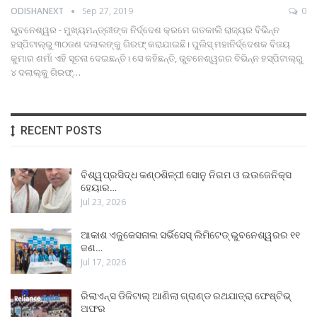
ODISHANEXT
Sep 27, 2019
0
ଭୁବନେଶ୍ୱର - ମୁଖ୍ୟମନ୍ତ୍ରୀଙ୍କ ନିର୍ଦ୍ଦେଶ କ୍ରମେ ଗତକାଲି ରାଜ୍ୟର ବିଭିନ୍ନ
ହସ୍ପିଟାଲ୍‍ରୁ ୩୦ଜଣ ଦଲାଲଙ୍କୁ ଗିରଫ୍‍ କରାଯାଇଛି। ପୁଲିସ୍‍ ମହାନିର୍ଦ୍ଦେଶକ ବିଜୟ
କୁମାର ଶର୍ମା ଏହି ସୂଚନା ଦେଇଛନ୍ତି। ସେ କହିଛନ୍ତି, ଭୁବନେଶ୍ୱରର ବିଭିନ୍ନ ହସ୍ପିଟାଲ୍‍ରୁ
୪ ଦଲାଲ୍‍କୁ ଗିରଫ୍‍…
RECENT POSTS
ବିଶ୍ୱପ୍ରସିଦ୍ଧ କଣ୍ଠଶିଳ୍ପୀ ସୋନୁ ନିଗମ ଓ ଇଉଜେନିକ୍ସ
ହେୟାର…
Jul 23, 2026
ଆକାଶ ଏଜୁକେସନାଲ ସର୍ଭିସେସ୍ ଲିମିଟେଡ୍ ଭୁବନେଶ୍ୱରର ୧୧
ଜଣ…
Jul 17, 2026
ରିଲାଏନ୍ସ ଡିଜିଟାଲ୍ ଆଣିଲା ଗ୍ରାଣ୍ଡ ରଥଯାତ୍ରା ଫେଷ୍ଟିଭ୍
ଅଫର