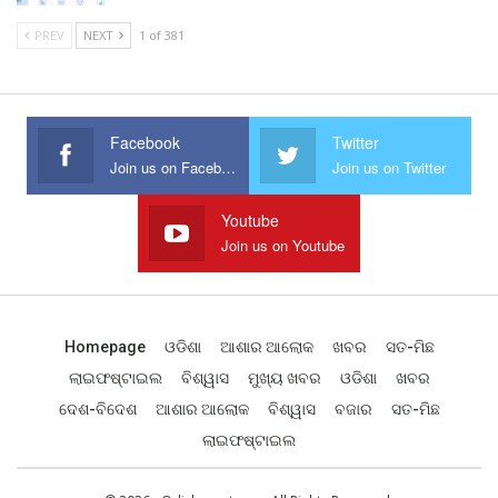
PREV
NEXT
1 of 381
Facebook
Twitter
Join us on Facebook
Join us on Twitter
Youtube
Join us on Youtube
Homepage
ଓଡିଶା
ଆଶାର ଆଲୋକ
ଖବର
ସତ-ମିଛ
ଲାଇଫଷ୍ଟାଇଲ
ବିଶ୍ୱାସ
ମୁଖ୍ୟ ଖବର
ଓଡିଶା
ଖବର
ଦେଶ-ବିଦେଶ
ଆଶାର ଆଲୋକ
ବିଶ୍ୱାସ
ବଜାର
ସତ-ମିଛ
ଲାଇଫଷ୍ଟାଇଲ