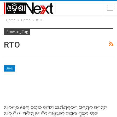
Home
Home
RTO
Browsing Tag
RTO
ଓଡିଶା
ଆରମ୍ଭ ହେଲା ଦଲାଲ ହଟାଅ କାର୍ଯ୍ୟକ୍ରମ,ରାଜ୍ୟର ସମସ୍ତ
ଆର୍‍.ଟି.ଓ. ଅଫିସ୍‍ ୧୫ ଦିନ ମଧ୍ୟରେ ଦଲାଲ ମୁକ୍ତ ହେବ