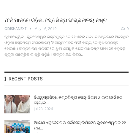
ଫନି ମାଡରେ ଓଡ଼ିଶା ହସ୍ତଶିଳ୍ପ ସଂଗ୍ରହାଳୟ ନଷ୍ଟ
ODISHANEXT
May 16, 2019
0
ଭୁବନେଶ୍ୱର,- ଭୁବନେଶ୍ୱର ଗଣ୍ଡମୁଣ୍ଡାରେ ୧୨ ଏକର ପରିମିତ ଅଞ୍ଚଳରେ ଅବସ୍ଥିତ
ଓଡ଼ିଶା ହସ୍ତଶିଳ୍ପ ସଂଗ୍ରହାଳୟ ‘କଳାଭୂମି’ ଚଳିତ ଫନୀ ବାତ୍ୟାରେ କ୍ଷତିଗ୍ରସ୍ତ
ହୋଇଛି । ସଂଗ୍ରହାଳୟ ପରିସରରେ ଥିବା ଶତାଧିକ ଛୋଟ ଗଛ ନଷ୍ଟ ହେବା ସହ ବଡ଼ବଡ଼
ପୁରୁଣା ଗଛଗୁଡ଼ିକ ଉ ପୁଡ଼ି ପଡ଼ିଛି । ସଂଗ୍ରହାଳୟ ଭିତର…
RECENT POSTS
ବିଶ୍ୱପ୍ରସିଦ୍ଧ କଣ୍ଠଶିଳ୍ପୀ ସୋନୁ ନିଗମ ଓ ଇଉଜେନିକ୍ସ
ହେୟାର…
Jul 23, 2026
ଆକାଶ ଏଜୁକେସନାଲ ସର୍ଭିସେସ୍ ଲିମିଟେଡ୍ ଭୁବନେଶ୍ୱରର ୧୧
ଜଣ…