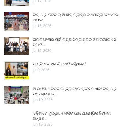
Jul 17, 2026
ରିଲାଏନ୍ସ ଡିଜିଟାଲ୍ ଆଣିଲା ଗ୍ରାଣ୍ଡ ରଥଯାତ୍ରା ଫେଷ୍ଟିଭ୍
ଅଫର
Jul 15, 2026
ରାଉରକେଲାର ପୂର୍ବୀ ଗୁପ୍ତା ସିଙ୍ଗାପୁରର ଜିଆଇଆଇଏସ୍
ସ୍ମାର୍ଟ…
Jul 15, 2026
ପାଣ୍ଡିଆନଙ୍କ ନାଁ ମୋଦି କହିଥିବେ !
Jul 9, 2026
ଆଇଓସି, ଅଭିନବ ବିନ୍ଦ୍ରା ଫାଉଣ୍ଡେସନ ଏବଂ ରିଲାଏନ୍ସ
ଫାଉଣ୍ଡେସନ…
Jun 19, 2026
ଓଡ଼ିଶାରେ ବୃଦ୍ଧିଶୀଳ କର୍କଟ ଭାର ଆରମ୍ଭିକ ଚିହ୍ନଟ,
ଉନ୍ନତ…
Jun 18, 2026