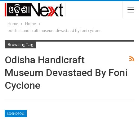
Home
Home
odisha handicraft museum devastaed by foni cyclone
Browsing Tag
Odisha Handicraft
Museum Devastaed By Foni
Cyclone
ଦେଶ-ବିଦେଶ