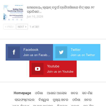
ମୋରେପେନ୍ ଲ୍ୟାବ୍ ଚତୁର୍ଥ ତ୍ରୈମାସିକରେ ନିଟ୍ ଲାଭ ୬୯
ପ୍ରତିଶତ…
Jun 16, 2026
PREV
NEXT
1 of 381
Facebook
Twitter
Join us on Facebook
Join us on Twitter
Youtube
Join us on Youtube
Homepage
ଓଡିଶା
ଆଶାର ଆଲୋକ
ଖବର
ସତ-ମିଛ
ଲାଇଫଷ୍ଟାଇଲ
ବିଶ୍ୱାସ
ମୁଖ୍ୟ ଖବର
ଓଡିଶା
ଖବର