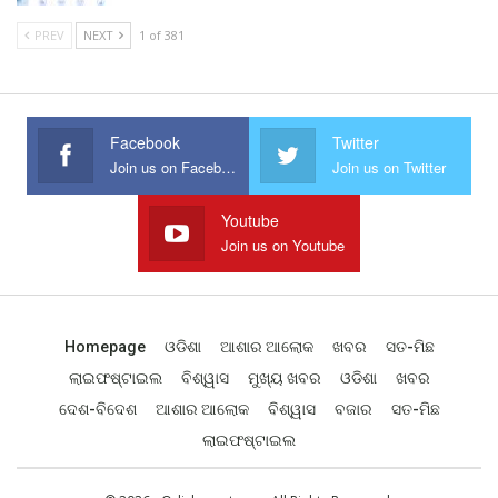
PREV
NEXT
1 of 381
Facebook
Twitter
Join us on Facebook
Join us on Twitter
Youtube
Join us on Youtube
Homepage
ଓଡିଶା
ଆଶାର ଆଲୋକ
ଖବର
ସତ-ମିଛ
ଲାଇଫଷ୍ଟାଇଲ
ବିଶ୍ୱାସ
ମୁଖ୍ୟ ଖବର
ଓଡିଶା
ଖବର
ଦେଶ-ବିଦେଶ
ଆଶାର ଆଲୋକ
ବିଶ୍ୱାସ
ବଜାର
ସତ-ମିଛ
ଲାଇଫଷ୍ଟାଇଲ