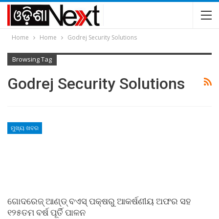
Home
Home
Godrej Security Solutions
Browsing Tag
Godrej Security Solutions
ମୁଖ୍ୟ ଖବର
ଗୋଦରେଜ୍ ଆଣ୍ଡ୍ ବଏସ୍ ପକ୍ଷରୁ ଆକର୍ଷଣୀୟ ଅଫର ସହ
୧୨୫ତମ ବର୍ଷ ପୂର୍ତି ପାଳନ