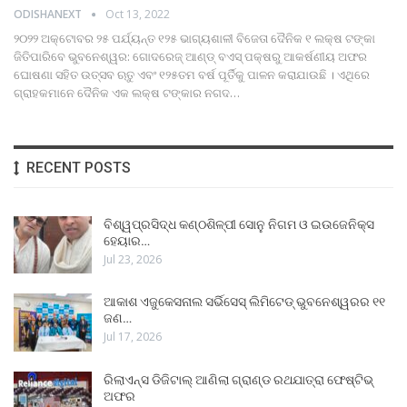
ODISHANEXT
Oct 13, 2022
୨୦୨୨ ଅକ୍ଟୋବର ୨୫ ପର୍ଯ୍ୟନ୍ତ ୧୨୫ ଭାଗ୍ୟଶାଳୀ ବିଜେତା ଦୈନିକ ୧ ଲକ୍ଷ ଟଙ୍କା
ଜିତିପାରିବେ
ଭୁବନେଶ୍ୱର: ଗୋଦରେଜ୍ ଆଣ୍ଡ୍ ବଏସ୍ ପକ୍ଷରୁ ଆକର୍ଷଣୀୟ ଅଫର
ଘୋଷଣା ସହିତ ଉତ୍ସବ ଋତୁ ଏବଂ ୧୨୫ତମ ବର୍ଷ ପୂର୍ତିକୁ ପାଳନ କରାଯାଉଛି । ଏଥିରେ
ଗ୍ରାହକମାନେ ଦୈନିକ ଏକ ଲକ୍ଷ ଟଙ୍କାର ନଗଦ
…
RECENT POSTS
ବିଶ୍ୱପ୍ରସିଦ୍ଧ କଣ୍ଠଶିଳ୍ପୀ ସୋନୁ ନିଗମ ଓ ଇଉଜେନିକ୍ସ
ହେୟାର…
Jul 23, 2026
ଆକାଶ ଏଜୁକେସନାଲ ସର୍ଭିସେସ୍ ଲିମିଟେଡ୍ ଭୁବନେଶ୍ୱରର ୧୧
ଜଣ…
Jul 17, 2026
ରିଲାଏନ୍ସ ଡିଜିଟାଲ୍ ଆଣିଲା ଗ୍ରାଣ୍ଡ ରଥଯାତ୍ରା ଫେଷ୍ଟିଭ୍
ଅଫର