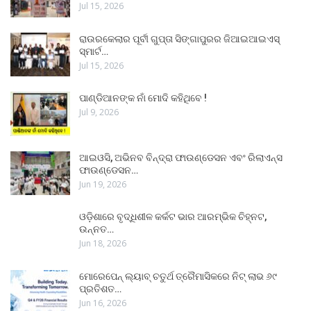
Jul 15, 2026
ରାଉରକେଲାର ପୂର୍ବୀ ଗୁପ୍ତା ସିଙ୍ଗାପୁରର ଜିଆଇଆଇଏସ୍
ସ୍ମାର୍ଟ…
Jul 15, 2026
ପାଣ୍ଡିଆନଙ୍କ ନାଁ ମୋଦି କହିଥିବେ !
Jul 9, 2026
ଆଇଓସି, ଅଭିନବ ବିନ୍ଦ୍ରା ଫାଉଣ୍ଡେସନ ଏବଂ ରିଲାଏନ୍ସ
ଫାଉଣ୍ଡେସନ…
Jun 19, 2026
ଓଡ଼ିଶାରେ ବୃଦ୍ଧିଶୀଳ କର୍କଟ ଭାର ଆରମ୍ଭିକ ଚିହ୍ନଟ,
ଉନ୍ନତ…
Jun 18, 2026
ମୋରେପେନ୍ ଲ୍ୟାବ୍ ଚତୁର୍ଥ ତ୍ରୈମାସିକରେ ନିଟ୍ ଲାଭ ୬୯
ପ୍ରତିଶତ…
Jun 16, 2026