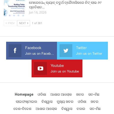
ମୋରେପେନ୍ ଲ୍ୟାବ୍ ଚତୁର୍ଥ ତ୍ରୈମାସିକରେ ନିଟ୍ ଲାଭ ୬୯
ପ୍ରତିଶତ…
Jun 16, 2026
PREV
NEXT
1 of 381
Facebook
Twitter
Join us on Facebook
Join us on Twitter
Youtube
Join us on Youtube
Homepage
ଓଡିଶା
ଆଶାର ଆଲୋକ
ଖବର
ସତ-ମିଛ
ଲାଇଫଷ୍ଟାଇଲ
ବିଶ୍ୱାସ
ମୁଖ୍ୟ ଖବର
ଓଡିଶା
ଖବର
ଦେଶ-ବିଦେଶ
ଆଶାର ଆଲୋକ
ବିଶ୍ୱାସ
ବଜାର
ସତ-ମିଛ