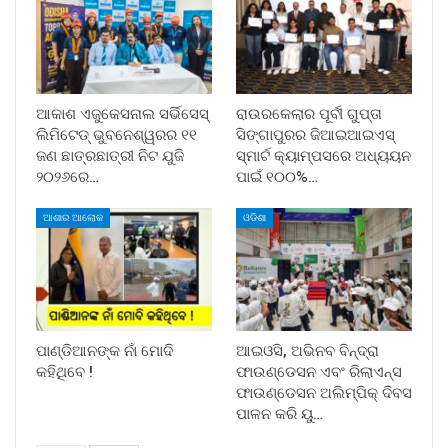
ଆକାଶ ଏଜୁକେସନାଲ ସର୍ଭିସେସ୍
ରାଉରକେଲାର ପୂର୍ବୀ ଗୁପ୍ତା
ଲିମିଟେଡ୍ ଭୁବନେଶ୍ୱରର ୧୧
ସିଙ୍ଗାପୁରର ଜିଆଇଆଇଏସ୍
ଜଣ ଛାତ୍ରଛାତ୍ରୀ ନିଟ ଯୁଜି
ସ୍ମାର୍ଟ କ୍ୟାମ୍ପସରେ ଅଧ୍ୟୟନ
୨୦୨୬ରେ…
ପାଇଁ ୧୦୦%…
ଆଶାର ଆଲୋକ
ଓଡିଶା
ପାଣ୍ଡିଆନଙ୍କ ନାଁ ମୋଦି
ଆଇଓସି, ଅଭିନବ ବିନ୍ଦ୍ରା
କହିଥିବେ !
ଫାଉଣ୍ଡେସନ ଏବଂ ରିଲାଏନ୍ସ
ଫାଉଣ୍ଡେସନ ଅଲିମ୍ପିକ୍ ଦିବସ
ପାଳନ କରି ୟୁ…