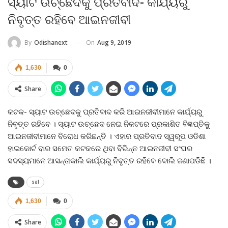
ସ୍ୟାଟ ଉଚ୍ଛେଦକୁ ପ୍ରତିବାଦ- କାର୍ଯ୍ୟରୁ
ନିବୃତ୍ତ ରହିବେ ଆଇନଜୀବୀ
On
Aug 9, 2019
By
Odishanext
1,630
0
Share
କଟକ- ସ୍ୟାଟ ଉଚ୍ଛେଦକୁ ପ୍ରତିବାଦ କରି ଆଇନଜୀବୀମାନେ କାର୍ଯ୍ୟରୁ
ନିବୃତ୍ତ ରହିବେ । ସ୍ୟାଟ ଉଚ୍ଛେଦ ନେଇ ନିକଟରେ ପ୍ରକାଶିତ ବିଜ୍ଞପ୍ତିକୁ
ଆଇନଜୀବୀମାନେ ବିରୋଧ କରିଛନ୍ତି । ଏହାର ପ୍ରତିବାଦ ସ୍ୱରୂପ ଓଡିଶା
ହାଇକୋର୍ଟ ବାର ସମେତ କଟକରେ ଥିବା ବିଭିନ୍ନ ଆଇନଜୀବୀ ସଂଘର
ସଦସ୍ୟମାନେ ଆସନ୍ତାକାଲି କାର୍ଯ୍ୟରୁ ନିବୃତ୍ତ ରହିବେ ବୋଲି ଜଣାପଡିଛି ।
sat
1,630
0
Share