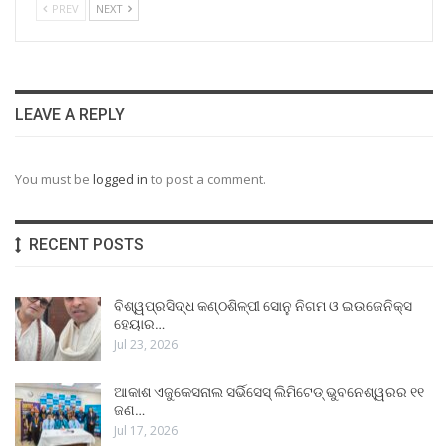
PREV
NEXT
LEAVE A REPLY
You must be
logged in
to post a comment.
RECENT POSTS
ବିଶ୍ୱପ୍ରସିଦ୍ଧ କଣ୍ଠଶିଳ୍ପୀ ସୋନୁ ନିଗମ ଓ ଇଉଜେନିକ୍ସ
ହେୟାର…
Jul 23, 2026
ଆକାଶ ଏଜୁକେସନାଲ ସର୍ଭିସେସ୍ ଲିମିଟେଡ୍ ଭୁବନେଶ୍ୱରର ୧୧
ଜଣ…
Jul 17, 2026