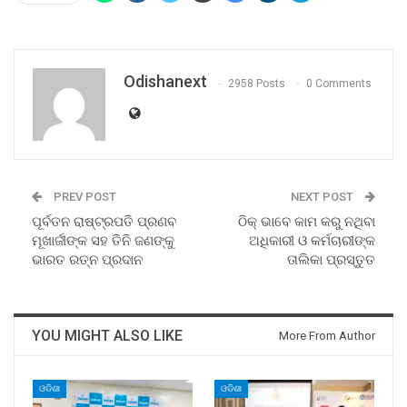
Odishanext
2958 Posts
0 Comments
PREV POST
NEXT POST
ପୂର୍ବତନ ରାଷ୍ଟ୍ରପତି ପ୍ରଣବ
ଠିକ୍‌ ଭାବେ କାମ କରୁ ନଥିବା
ମୂଖାର୍ଜୀଙ୍କ ସହ ତିନି ଜଣଙ୍କୁ
ଅଧିକାରୀ ଓ କର୍ମଚାରୀଙ୍କ
ଭାରତ ରତ୍ନ ପ୍ରଦାନ
ତାଲିକା ପ୍ରସ୍ତୁତ
YOU MIGHT ALSO LIKE
More From Author
ଓଡିଶା
ଓଡିଶା