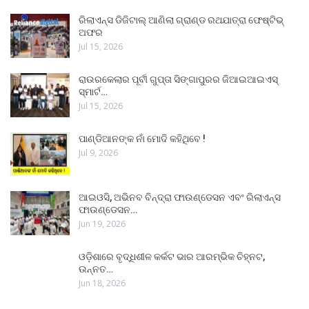
ରିଲାଏନ୍ସ ଡିଜିଟାଲ୍ ଆଣିଲା ଗ୍ରାଣ୍ଡ ରଥଯାତ୍ରା ଫେଷ୍ଟିଭ୍
ଅଫର
Jul 15, 2026
ରାଉରକେଲାର ପୂର୍ବୀ ଗୁପ୍ତା ସିଙ୍ଗାପୁରର ଜିଆଇଆଇଏସ୍
ସ୍ମାର୍ଟ…
Jul 15, 2026
ପାଣ୍ଡିଆନଙ୍କ ନାଁ ମୋଦି କହିଥିବେ !
Jul 9, 2026
ଆଇଓସି, ଅଭିନବ ବିନ୍ଦ୍ରା ଫାଉଣ୍ଡେସନ ଏବଂ ରିଲାଏନ୍ସ
ଫାଉଣ୍ଡେସନ…
Jun 19, 2026
ଓଡ଼ିଶାରେ ବୃଦ୍ଧିଶୀଳ କର୍କଟ ଭାର ଆରମ୍ଭିକ ଚିହ୍ନଟ,
ଉନ୍ନତ…
Jun 18, 2026