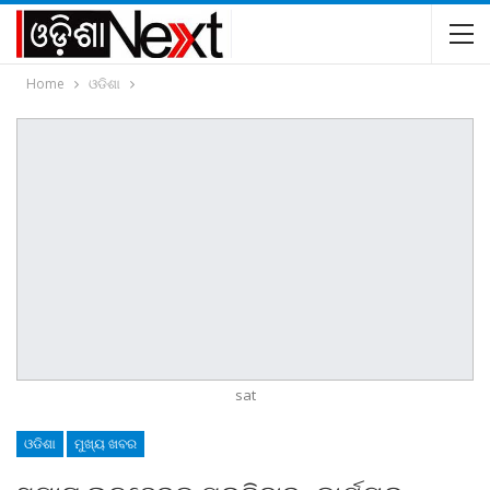
Home
ଓଡିଶା
sat
ଓଡିଶା
ମୁଖ୍ୟ ଖବର