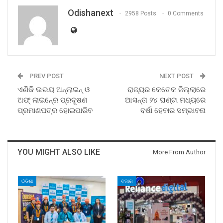
Odishanext
2958 Posts
0 Comments
PREV POST
NEXT POST
ଏଣିକି ଉଭୟ ଅନ୍‍ଲାଇନ୍‍ ଓ
ରାଜ୍ୟର କେତେକ ଜିଲ୍ଲାରେ
ଅଫ୍‍ ଲାଇନ୍‍ରେ ପ୍ରଦୂଷଣ
ଆସନ୍ତା ୨୪ ଘଣ୍ଟା ମଧ୍ୟରେ
ପ୍ରମାଣପତ୍ର ହୋଇପାରିବ
ବର୍ଷା ହେବାର ସମ୍ଭାବନା
YOU MIGHT ALSO LIKE
More From Author
ଓଡିଶା
ବଜାର