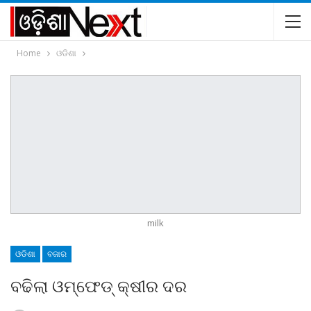
Home
ଓଡିଶା
milk
ଓଡିଶା
ବଜାର
ବଢିଲା ଓମ୍‌ଫେଡ୍‌ କ୍ଷୀର ଦର