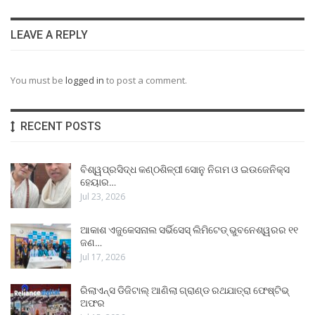
LEAVE A REPLY
You must be
logged in
to post a comment.
RECENT POSTS
ବିଶ୍ୱପ୍ରସିଦ୍ଧ କଣ୍ଠଶିଳ୍ପୀ ସୋନୁ ନିଗମ ଓ ଇଉଜେନିକ୍ସ
ହେୟାର…
Jul 23, 2026
ଆକାଶ ଏଜୁକେସନାଲ ସର୍ଭିସେସ୍ ଲିମିଟେଡ୍ ଭୁବନେଶ୍ୱରର ୧୧
ଜଣ…
Jul 17, 2026
ରିଲାଏନ୍ସ ଡିଜିଟାଲ୍ ଆଣିଲା ଗ୍ରାଣ୍ଡ ରଥଯାତ୍ରା ଫେଷ୍ଟିଭ୍
ଅଫର