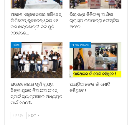
ଆକାଶ ଏଜୁକେସନାଲ ସର୍ଭିସେସ୍
ରିଲାଏନ୍ସ ଡିଜିଟାଲ୍ ଆଣିଲା
ଲିମିଟେଡ୍ ଭୁବନେଶ୍ୱରର ୧୧
ଗ୍ରାଣ୍ଡ ରଥଯାତ୍ରା ଫେଷ୍ଟିଭ୍
ଜଣ ଛାତ୍ରଛାତ୍ରୀ ନିଟ ଯୁଜି
ଅଫର
୨୦୨୬ରେ…
ଓଡିଶା
ଆଶାର ଆଲୋକ
ରାଉରକେଲାର ପୂର୍ବୀ ଗୁପ୍ତା
ପାଣ୍ଡିଆନଙ୍କ ନାଁ ମୋଦି
ସିଙ୍ଗାପୁରର ଜିଆଇଆଇଏସ୍
କହିଥିବେ !
ସ୍ମାର୍ଟ କ୍ୟାମ୍ପସରେ ଅଧ୍ୟୟନ
ପାଇଁ ୧୦୦%…
PREV
NEXT