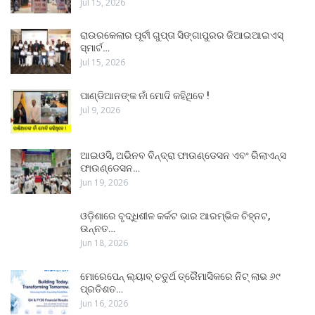
Jul 15, 2026
ରାଉରକେଲାର ପୂର୍ବୀ ଗୁପ୍ତା ସିଙ୍ଗାପୁରର ଜିଆଇଆଇଏସ୍
ସ୍ମାର୍ଟ…
Jul 15, 2026
ପାଣ୍ଡିଆନଙ୍କ ନାଁ ମୋଦି କହିଥିବେ !
Jul 9, 2026
ଆଇଓସି, ଅଭିନବ ବିନ୍ଦ୍ରା ଫାଉଣ୍ଡେସନ ଏବଂ ରିଲାଏନ୍ସ
ଫାଉଣ୍ଡେସନ…
Jun 19, 2026
ଓଡ଼ିଶାରେ ବୃଦ୍ଧିଶୀଳ କର୍କଟ ଭାର ଆରମ୍ଭିକ ଚିହ୍ନଟ,
ଉନ୍ନତ…
Jun 18, 2026
ମୋରେପେନ୍ ଲ୍ୟାବ୍ ଚତୁର୍ଥ ତ୍ରୈମାସିକରେ ନିଟ୍ ଲାଭ ୬୯
ପ୍ରତିଶତ…
Jun 16, 2026