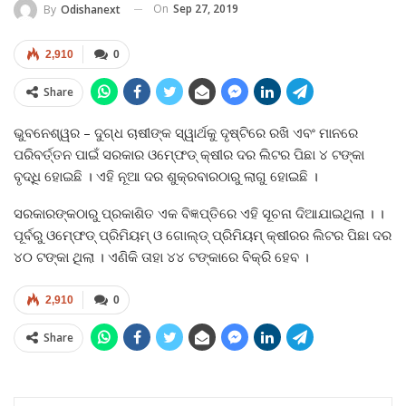
On
Sep 27, 2019
By
Odishanext
2,910
0
Share
ଭୁବନେଶ୍ୱର – ଦୁଗ୍ଧ ଚାଷୀଙ୍କ ସ୍ୱାର୍ଥକୁ ଦୃଷ୍ଟିରେ ରଖି ଏବଂ ମାନରେ
ପରିବର୍ତ୍ତନ ପାଇଁ ସରକାର ଓମ୍‍ଫେଡ୍‍ କ୍ଷୀର ଦର ଲିଟର ପିଛା ୪ ଟଙ୍କା
ବୃଦ୍ଧି ହୋଇଛି । ଏହି ନୂଆ ଦର ଶୁକ୍ରବାରଠାରୁ ଲାଗୁ ହୋଇଛି ।
ସରକାରଙ୍କଠାରୁ ପ୍ରକାଶିତ ଏକ ବିଜ୍ଞପ୍ତିରେ ଏହି ସୂଚନା ଦିଆଯାଇଥିଲା । ।
ପୂର୍ବରୁ ଓମ୍‍ଫେଡ୍‍ ପ୍ରିମିୟମ୍‍ ଓ ଗୋଲ୍‍ଡ୍‍ ପ୍ରିମିୟମ୍‍ କ୍ଷୀରର ଲିଟର ପିଛା ଦର
୪୦ ଟଙ୍କା ଥିଲା । ଏଣିକି ତାହା ୪୪ ଟଙ୍କାରେ ବିକ୍ରି ହେବ ।
2,910
0
Share