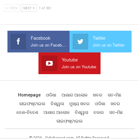
PREV
NEXT
1 of 381
Facebook
Twitter
Join us on Facebook
Join us on Twitter
Youtube
Join us on Youtube
Homepage
ଓଡିଶା
ଆଶାର ଆଲୋକ
ଖବର
ସତ-ମିଛ
ଲାଇଫଷ୍ଟାଇଲ
ବିଶ୍ୱାସ
ମୁଖ୍ୟ ଖବର
ଓଡିଶା
ଖବର
ଦେଶ-ବିଦେଶ
ଆଶାର ଆଲୋକ
ବିଶ୍ୱାସ
ବଜାର
ସତ-ମିଛ
ଲାଇଫଷ୍ଟାଇଲ
© 2026 - Odishanext.com. All Rights Reserved.