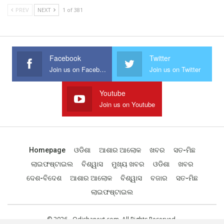
PREV
NEXT
1 of 381
Facebook
Twitter
Join us on Facebook
Join us on Twitter
Youtube
Join us on Youtube
Homepage
ଓଡିଶା
ଆଶାର ଆଲୋକ
ଖବର
ସତ-ମିଛ
ଲାଇଫଷ୍ଟାଇଲ
ବିଶ୍ୱାସ
ମୁଖ୍ୟ ଖବର
ଓଡିଶା
ଖବର
ଦେଶ-ବିଦେଶ
ଆଶାର ଆଲୋକ
ବିଶ୍ୱାସ
ବଜାର
ସତ-ମିଛ
ଲାଇଫଷ୍ଟାଇଲ
© 2026 - Odishanext.com. All Rights Reserved.