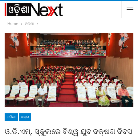
Home
ଓଡିଶା
ଓଡିଶା
ଖବର
ଓ.ଡି.ଏମ୍. ସ୍କୁଲରେ ବିଶ୍ୱ ଯୁବ ଦକ୍ଷତା ଦିବସ