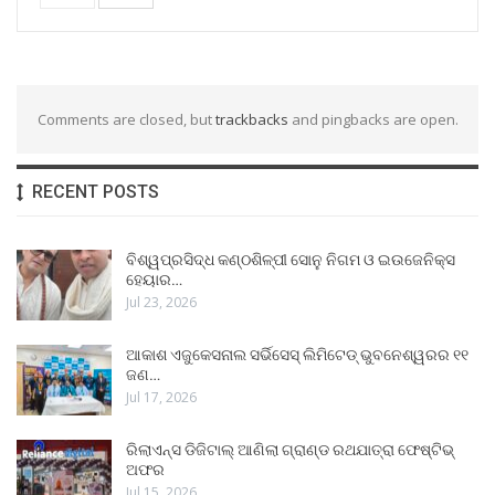
Comments are closed, but
trackbacks
and pingbacks are open.
RECENT POSTS
ବିଶ୍ୱପ୍ରସିଦ୍ଧ କଣ୍ଠଶିଳ୍ପୀ ସୋନୁ ନିଗମ ଓ ଇଉଜେନିକ୍ସ
ହେୟାର…
Jul 23, 2026
ଆକାଶ ଏଜୁକେସନାଲ ସର୍ଭିସେସ୍ ଲିମିଟେଡ୍ ଭୁବନେଶ୍ୱରର ୧୧
ଜଣ…
Jul 17, 2026
ରିଲାଏନ୍ସ ଡିଜିଟାଲ୍ ଆଣିଲା ଗ୍ରାଣ୍ଡ ରଥଯାତ୍ରା ଫେଷ୍ଟିଭ୍
ଅଫର
Jul 15, 2026