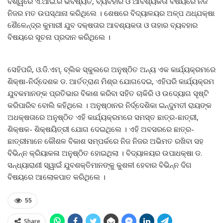
ବିଶ୍ୱରେ ଏ.ଆଇ.ର ଭବିଷ୍ୟତ, ବ୍ୟବହାର ଓ ଆବଶ୍ୟକତା ବିଷୟରେ ନିଜ
ନିଜର ମତ ଉପସ୍ଥାନା କରିଥିଲେ । ଶେଷରେ ବିଦ୍ୟାଳୟର ଅଳ୍ପ ଥଧ୍‌ଯକ୍ଷା
ଶୈଳେନ୍ଦ୍ର କୁମାରୀ ଯୁବ ଦକ୍ଷତାର ଆବଶ୍ୟକତା ଓ ତାହାର ବ୍ୟବହାର
ବିଷୟରେ ସୂଚନା ପ୍ରଦାନ କରିଥିଲେ ।
ସେହିପରି, ଓ.ଡି.ଏମ୍‌. ବ୍ଲିକ ସ୍କୁଲରେ ଅନୁଷ୍ଠିତ ଅନ୍ୟ ଏକ କାର୍ଯ୍ୟକ୍ରମରେ
ଶିକ୍ଷା-ନିର୍ଦ୍ଦେଶକ ଡ. ଆର୍ତତ୍ରାଣ ମିଶ୍ର ଯୋଗଦେଇ, ଏହିପରି କାର୍ଯ୍ୟକ୍ରମ
ଯୁବକମାନଙ୍କ ପ୍ରତିଭାର ବିକାଶ କରିବା ସହିତ ଚାକିରି ଓ ଉଦ୍ୟୋଗ ସୃଷ୍ଟି
କରିପାରିବ ବୋଲି କହିଥିଲେ । ଅନୁଷ୍ଠାନର ନିର୍ଦ୍ଦେଶିକା ଇନ୍ଦୁମତୀ ରାୟଙ୍କ
ଅଧକ୍ଷତାରେ ଅନୁଷ୍ଠିତ ଏହି କାର୍ଯ୍ୟକ୍ରମରେ ସମସ୍ତ ଛାତ୍ର-ଛାତ୍ରୀ,
ଶିକ୍ଷକ- ଶିକ୍ଷୟିତ୍ରୀ ଯୋଗ ଦେଇଥିଲେ । ଏହି ଅବସରରେ ଛାତ୍ର-
ଛାତ୍ରୀମାନେ କୌଶଳ ବିକାଶ ସମ୍ପର୍କରେ ନିଜ ନିଜର ଅଭିମତ ରଖିବା ସହ
ବିଭିନ୍ନ କ୍ରିୟାକଳା ଅନୁଷ୍ଠିତ ହୋଇଥିଲା । ବିଦ୍ୟାଳୟର ଉପାଧକ୍ଷା ଡ.
ସନ୍ଧ୍ୟାରାଣୀ ସ୍ୱାଇଁ ଯୁବଶକ୍ତିମାନଙ୍କୁ କୁଶଳୀ ହେବାର ବିଭିନ୍ନ ଦିଗ
ବିଷୟରେ ଆଲୋକପାତ କରିଥିଲେ ।
55
Share