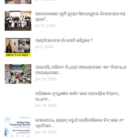
ରାଉରକେଲାର ପୂର୍ବୀ ଗୁପ୍ତା ସିଙ୍ଗାପୁରର ଜିଆଇଆଇଏସ୍
ସ୍ମାର୍ଟ…
Jul 15, 2026
ପାଣ୍ଡିଆନଙ୍କ ନାଁ ମୋଦି କହିଥିବେ !
Jul 9, 2026
ଆଇଓସି, ଅଭିନବ ବିନ୍ଦ୍ରା ଫାଉଣ୍ଡେସନ ଏବଂ ରିଲାଏନ୍ସ
ଫାଉଣ୍ଡେସନ…
Jun 19, 2026
ଓଡ଼ିଶାରେ ବୃଦ୍ଧିଶୀଳ କର୍କଟ ଭାର ଆରମ୍ଭିକ ଚିହ୍ନଟ,
ଉନ୍ନତ…
Jun 18, 2026
ମୋରେପେନ୍ ଲ୍ୟାବ୍ ଚତୁର୍ଥ ତ୍ରୈମାସିକରେ ନିଟ୍ ଲାଭ ୬୯
ପ୍ରତିଶତ…
Jun 16, 2026