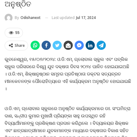
ଅନୁଷ୍ଠିତ
Last updated
Jul 17, 2024
By
Odishanext
55
Share
ଭୁବନେଶ୍ୱର, ୧୫/୦୭/୨୦୨୪: ଓ.ଡି.ଏମ୍‌. ଗ୍ଲୋବାଲ ସ୍କୁଲ ଏବଂ ପବ୍ଲିକ
ସ୍କୁଲ ପରିସରରେ ବିଶ୍ୱ ଯୁବ ଦକ୍ଷତା ଦିବସ ୨୦୨୪ ପାଳିତ ହୋଇଯାଇଅଛି
। ଓ.ଡି.ଏମ୍‌. ଶିକ୍ଷାନୁଷ୍ଠାନ ସମୂହର ପ୍ରତିଷ୍ଠାତା ଡକ୍ଟର ସତ୍ୟବ୍ରତ
ମୀନକେତନଙ୍କ ପୌରୋହିତ୍ୟରେ ଏହି କାର୍ଯ୍ୟକ୍ରମ ଅନୁଷ୍ଠିତ ହୋଇଯାଇଛି
।
ଓ.ଡି.ଏମ୍‌. ଗ୍ଲୋବାଲ ସ୍କୁଲରେ ଅନୁଷ୍ଠିତ କାର୍ଯ୍ୟକ୍ରମରେ ଡଃ. ସଂଘମିତ୍ରା
ଦାଶ, ସନ୍ଦୀପ କୁମାର ମୁଖାର୍ଜୀ ପ୍ରିୟଙ୍କା ସାହୁ ଉପସ୍ଥିତ ରହି
ବିଦ୍ୟାର୍ଥୀମାନଙ୍କୁ ପ୍ରଶିକ୍ଷଣ ପ୍ରଦାନ କରିଥିଲେ । ବିଦ୍ୟାଳୟର ଶିକ୍ଷକ
ଏବଂ ଛାତ୍ରଛାତ୍ରୀମାନେ ଯୁବକମାନଙ୍କ ମଧ୍ୟରେ ଦକ୍ଷତାର ବିକାଶ ସହିତ