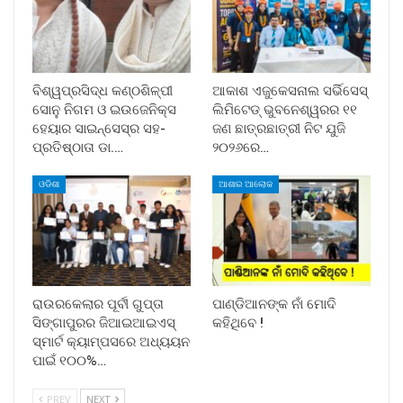
ବିଶ୍ୱପ୍ରସିଦ୍ଧ କଣ୍ଠଶିଳ୍ପୀ
ଆକାଶ ଏଜୁକେସନାଲ ସର୍ଭିସେସ୍
ସୋନୁ ନିଗମ ଓ ଇଉଜେନିକ୍ସ
ଲିମିଟେଡ୍ ଭୁବନେଶ୍ୱରର ୧୧
ହେୟାର ସାଇନ୍ସେସ୍ର ସହ-
ଜଣ ଛାତ୍ରଛାତ୍ରୀ ନିଟ ଯୁଜି
ପ୍ରତିଷ୍ଠାତା ଡା.…
୨୦୨୬ରେ…
ଓଡିଶା
ଆଶାର ଆଲୋକ
ରାଉରକେଲାର ପୂର୍ବୀ ଗୁପ୍ତା
ପାଣ୍ଡିଆନଙ୍କ ନାଁ ମୋଦି
ସିଙ୍ଗାପୁରର ଜିଆଇଆଇଏସ୍
କହିଥିବେ !
ସ୍ମାର୍ଟ କ୍ୟାମ୍ପସରେ ଅଧ୍ୟୟନ
ପାଇଁ ୧୦୦%…
PREV
NEXT