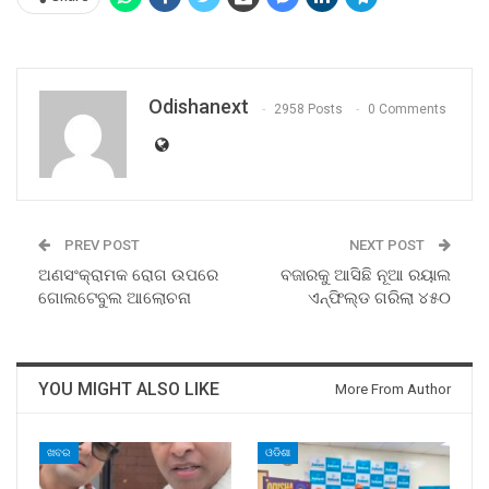
Odishanext
2958 Posts
0 Comments
PREV POST
NEXT POST
ଅଣସଂକ୍ରାମକ ରୋଗ ଉପରେ
ବଜାରକୁ ଆସିଛି ନୂଆ ରୟାଲ
ଗୋଲଟେବୁଲ ଆଲୋଚନା
ଏନ୍‌ଫିଲ୍ଡ ଗରିଲା ୪୫୦
YOU MIGHT ALSO LIKE
More From Author
ଖବର
ଓଡିଶା