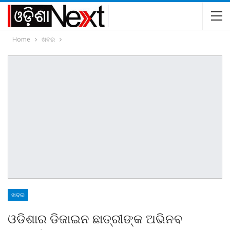
Home
ଖବର
ଖବର
ଓଡିଶାର ଡିଜାଇନ ଛାତ୍ରୀଙ୍କ ଅଭିନବ