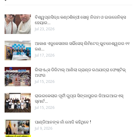
ବିଶ୍ୱପ୍ରସିଦ୍ଧ କଣ୍ଠଶିଳ୍ପୀ ସୋନୁ ନିଗମ ଓ ଇଉଜେନିକ୍ସ
ହେୟାର…
Jul 23, 2026
ଆକାଶ ଏଜୁକେସନାଲ ସର୍ଭିସେସ୍ ଲିମିଟେଡ୍ ଭୁବନେଶ୍ୱରର ୧୧
ଜଣ…
Jul 17, 2026
ରିଲାଏନ୍ସ ଡିଜିଟାଲ୍ ଆଣିଲା ଗ୍ରାଣ୍ଡ ରଥଯାତ୍ରା ଫେଷ୍ଟିଭ୍
ଅଫର
Jul 15, 2026
ରାଉରକେଲାର ପୂର୍ବୀ ଗୁପ୍ତା ସିଙ୍ଗାପୁରର ଜିଆଇଆଇଏସ୍
ସ୍ମାର୍ଟ…
Jul 15, 2026
ପାଣ୍ଡିଆନଙ୍କ ନାଁ ମୋଦି କହିଥିବେ !
Jul 9, 2026