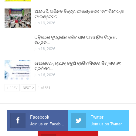
ଆଇଓସି, ଅଭିନବ ବିନ୍ଦ୍ରା ଫାଉଣ୍ଡେସନ ଏବଂ ରିଲାଏନ୍ସ
ଫାଉଣ୍ଡେସନ…
Jun 19, 2026
ଓଡ଼ିଶାରେ ବୃଦ୍ଧିଶୀଳ କର୍କଟ ଭାର ଆରମ୍ଭିକ ଚିହ୍ନଟ,
ଉନ୍ନତ…
Jun 18, 2026
ମୋରେପେନ୍ ଲ୍ୟାବ୍ ଚତୁର୍ଥ ତ୍ରୈମାସିକରେ ନିଟ୍ ଲାଭ ୬୯
ପ୍ରତିଶତ…
Jun 16, 2026
PREV
NEXT
1 of 381
Facebook
Twitter
Join us on Facebook
Join us on Twitter