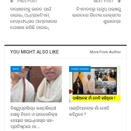
PREV POST
NEXT POST
ବାଦ୍‌ଶାହଙ୍କୁ ଭାରତ ପାଇଁ
ବିଏମଡବ୍ଲୁ ଗ୍ରୁପ୍ ପକ୍ଷରୁ
ଡାଇସନ୍ ଅନ୍‌ଟ୍ରାକଟିଏମ୍
ଭାରତରେ ରିଟେଲ.ନେକ୍ସଟର
ହେଡ୍‌ଫୋନ୍‌ସର ଆମ୍ବାସାଡର
ଶୁଭାରମ୍ଭ
ଘୋଷଣା କରିଛି ଡାଇସନ୍‌
YOU MIGHT ALSO LIKE
More From Author
ଖବର
ଆଶାର ଆଲୋକ
ବିଶ୍ୱପ୍ରସିଦ୍ଧ କଣ୍ଠଶିଳ୍ପୀ
ପାଣ୍ଡିଆନଙ୍କ ନାଁ ମୋଦି
ସୋନୁ ନିଗମ ଓ ଇଉଜେନିକ୍ସ
କହିଥିବେ !
ହେୟାର ସାଇନ୍ସେସ୍ର ସହ-
ପ୍ରତିଷ୍ଠାତା ଡା.…