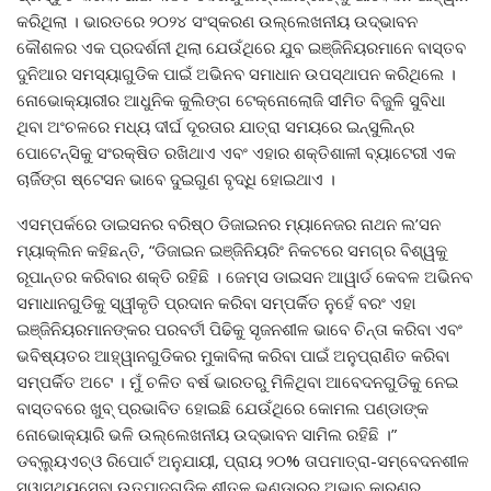
କରିଥିଲା । ଭାରତରେ ୨୦୨୪ ସଂସ୍କରଣ ଉଲ୍ଲେଖନୀୟ ଉଦ୍ଭାବନ
କୌଶଳର ଏକ ପ୍ରଦର୍ଶନୀ ଥିଲା ଯେଉଁଥିରେ ଯୁବ ଇଞ୍ଜିନିୟରମାନେ ବାସ୍ତବ
ଦୁନିଆର ସମସ୍ୟାଗୁଡିକ ପାଇଁ ଅଭିନବ ସମାଧାନ ଉପସ୍ଥାପନ କରିଥିଲେ ।
ନୋଭୋକ୍ୟାରୀର ଆଧୁନିକ କୁଲିଙ୍ଗ ଟେକ୍ନୋଲୋଜି ସୀମିତ ବିଜୁଳି ସୁବିଧା
ଥିବା ଅଂଚଳରେ ମଧ୍ୟ ଦୀର୍ଘ ଦୂରତାର ଯାତ୍ରା ସମୟରେ ଇନ୍ସୁଲିନ୍‌ର
ପୋଟେନ୍ସିକୁ ସଂରକ୍ଷିତ ରଖିଥାଏ ଏବଂ ଏହାର ଶକ୍ତିଶାଳୀ ବ୍ୟାଟେରୀ ଏକ
ଚାର୍ଜିଙ୍ଗ ଷ୍ଟେସନ ଭାବେ ଦୁଇଗୁଣ ବୃଦ୍ଧି ହୋଇଥାଏ ।
ଏସମ୍ପର୍କରେ ଡାଇସନର ବରିଷ୍ଠ ଡିଜାଇନର ମ୍ୟାନେଜର ନାଥନ ଲ’ସନ
ମ୍ୟାକ୍‌ଲିନ କହିଛନ୍ତି, “ଡିଜାଇନ ଇଞ୍ଜିନିୟରିଂ ନିକଟରେ ସମଗ୍ର ବିଶ୍ୱକୁ
ରୂପାନ୍ତର କରିବାର ଶକ୍ତି ରହିଛି । ଜେମ୍‌ସ ଡାଇସନ ଆୱାର୍ଡ କେବଳ ଅଭିନବ
ସମାଧାନଗୁଡିକୁ ସ୍ୱୀକୃତି ପ୍ରଦାନ କରିବା ସମ୍ପର୍କିତ ନୁହେଁ ବରଂ ଏହା
ଇଞ୍ଜିନିୟରମାନଙ୍କର ପରବର୍ତୀ ପିଢିକୁ ସୃଜନଶୀଳ ଭାବେ ଚିନ୍ତା କରିବା ଏବଂ
ଭବିଷ୍ୟତର ଆହ୍ୱାନଗୁଡିକର ମୁକାବିଲା କରିବା ପାଇଁ ଅନୁପ୍ରାଣିତ କରିବା
ସମ୍ପର୍କିତ ଅଟେ । ମୁଁ ଚଳିତ ବର୍ଷ ଭାରତରୁ ମିଳିଥିବା ଆବେଦନଗୁଡିକୁ ନେଇ
ବାସ୍ତବରେ ଖୁବ୍ ପ୍ରଭାବିତ ହୋଇଛି ଯେଉଁଥିରେ କୋମଲ ପଣ୍ଡାଙ୍କ
ନୋଭୋକ୍ୟାରି ଭଳି ଉଲ୍ଲେଖନୀୟ ଉଦ୍ଭାବନ ସାମିଲ ରହିଛି ।”
ଡବ୍ଲ୍ୟୁଏଚ୍‌ଓ ରିପୋର୍ଟ ଅନୁଯାୟୀ, ପ୍ରାୟ ୨୦% ତାପମାତ୍ରା-ସମ୍ବେଦନଶୀଳ
ସ୍ୱାସ୍ଥ୍ୟସେବା ଉତ୍ପାଦଗୁଡିକ ଶୀତଳ ଭଣ୍ଡାରର ଅଭାବ କାରଣରୁ