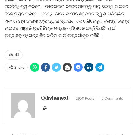
ପ୍ରତିନିଧିତ୍ୱ କରିବେ । ଫାଇନାଲର ବିଜେତାମାନଙ୍କୁ ସାର୍ ଜେମ୍‌ସ ଡାଇସନ
ନିଜେ ଚୟନ କରିବେ । ଜେମ୍‌ସ ଡାଇସନ ଫାଉଣ୍ଡେଶନ ଦ୍ୱାରା ପରିଚାଳିତ
ଏବଂ ଜେମ୍‌ସ ଡାଇସନଙ୍କ ଦ୍ୱାରା ସ୍ଥାପିତ ଏକ ଚାରିଟେବୁଲ ଟ୍ରଷ୍ଟ ଜେମ୍‌ସ
ଡାଇସନ ଆୱାର୍ଡ ଯୁବପିଢିଙ୍କ ମଧ୍ୟରେ ଡିଜାଇନ ଇଞ୍ଜିନିୟରିଂ ପାଇଁ
ଉତ୍ସାହକୁ ପ୍ରୋତ୍ସାହିତ କରିବା ପାଇଁ ଉତ୍ସର୍ଗୀକୃତ ରହିଛି ।
41
Share
Odishanext
2958 Posts
0 Comments