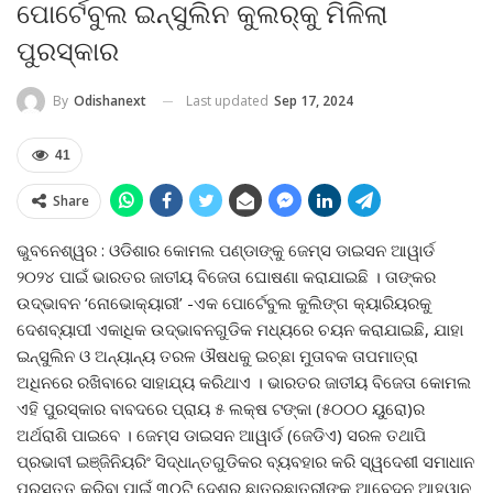
ପୋର୍ଟେବୁଲ ଇନ୍ସୁଲିନ କୁଲର୍‌କୁ ମିଳିଲା
ପୁରସ୍କାର
Last updated
Sep 17, 2024
By
Odishanext
41
Share
ଭୁବନେଶ୍ୱର : ଓଡିଶାର କୋମଲ ପଣ୍ଡାଙ୍କୁ ଜେମ୍‌ସ ଡାଇସନ ଆୱାର୍ଡ
୨୦୨୪ ପାଇଁ ଭାରତର ଜାତୀୟ ବିଜେତା ଘୋଷଣା କରାଯାଇଛି । ତାଙ୍କର
ଉଦ୍ଭାବନ ‘ନୋଭୋକ୍ୟାରୀ’ -ଏକ ପୋର୍ଟେବୁଲ କୁଲିଙ୍ଗ କ୍ୟାରିୟରକୁ
ଦେଶବ୍ୟାପୀ ଏକାଧିକ ଉଦ୍ଭାବନଗୁଡିକ ମଧ୍ୟରେ ଚୟନ କରାଯାଇଛି, ଯାହା
ଇନ୍ସୁଲିନ ଓ ଅନ୍ୟାନ୍ୟ ତରଳ ଔଷଧକୁ ଇଚ୍ଛା ମୁତାବକ ତାପମାତ୍ରା
ଅଧିନରେ ରଖିବାରେ ସାହାଯ୍ୟ କରିଥାଏ । ଭାରତର ଜାତୀୟ ବିଜେତା କୋମଲ
ଏହି ପୁରସ୍କାର ବାବଦରେ ପ୍ରାୟ ୫ ଲକ୍ଷ ଟଙ୍କା (୫୦୦୦ ୟୁରୋ)ର
ଅର୍ଥରାଶି ପାଇବେ । ଜେମ୍‌ସ ଡାଇସନ ଆୱାର୍ଡ (ଜେଡିଏ) ସରଳ ତଥାପି
ପ୍ରଭାବୀ ଇଞ୍ଜିନିୟରିଂ ସିଦ୍ଧାନ୍ତଗୁଡିକର ବ୍ୟବହାର କରି ସ୍ୱଦେଶୀ ସମାଧାନ
ପ୍ରସ୍ତୁତ କରିବା ପାଇଁ ୩୦ଟି ଦେଶରୁ ଛାତ୍ରଛାତ୍ରୀଙ୍କୁ ଆବେଦନ ଆହ୍ୱାନ