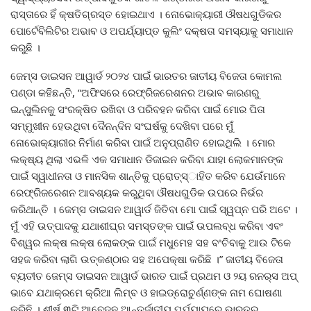
ରାସ୍ତାରେ ହିଁ କ୍ଷତିଗ୍ରସ୍ତ ହୋଇଥାଏ । ନୋଭୋକ୍ୟାରୀ ଔଷଧଗୁଡିକର
ପୋର୍ଟେବିଲିଟିର ଅଭାବ ଓ ଅପର୍ଯ୍ୟାପ୍ତ କୁଲିଂ ଦକ୍ଷତା ସମସ୍ୟାକୁ ସମାଧାନ
କରୁଛି ।
ଜେମ୍‌ସ ଡାଇସନ ଆୱାର୍ଡ ୨୦୨୪ ପାଇଁ ଭାରତର ଜାତୀୟ ବିଜେତା କୋମଲ
ପଣ୍ଡା କହିଛନ୍ତି, “ଅଫିସରେ ରେଫ୍ରିଜରେଶନର ଅଭାବ କାରଣରୁ
ଇନ୍‌ସୁଲିନକୁ ସଂରକ୍ଷିତ ରଖିବା ଓ ପରିବହନ କରିବା ପାଇଁ ମୋର ପିତା
ସମ୍ମୁଖୀନ ହେଉଥିବା ଦୈନନ୍ଦିନ ସଂଘର୍ଷକୁ ଦେଖିବା ପରେ ମୁଁ
ନୋଭୋକ୍ୟାରୀର ନିର୍ମାଣ କରିବା ପାଇଁ ଅନୁପ୍ରାଣିତ ହୋଇଥିଲି । ମୋର
ଲକ୍ଷ୍ୟ ଥିଲା ଏଭଳି ଏକ ସମାଧାନ ଡିଜାଇନ କରିବା ଯାହା ଲୋକମାନଙ୍କ
ପାଇଁ ସ୍ୱାଧୀନତା ଓ ମାନସିକ ଶାନ୍ତିକୁ ପ୍ରୋତ୍ସ୍‌ାହିତ କରିବ ଯେଉଁମାନେ
ରେଫ୍ରିଜରେଶନ ଆବଶ୍ୟକ କରୁଥିବା ଔଷଧଗୁଡିକ ଉପରେ ନିର୍ଭର
କରିଥାନ୍ତି । ଜେମ୍‌ସ ଡାଇସନ ଆୱାର୍ଡ ଜିତିବା ମୋ ପାଇଁ ସ୍ୱପ୍ନ ପରି ଅଟେ ।
ମୁଁ ଏହି ଉତ୍ପାଦକୁ ଯଥାଶୀଘ୍ର ସମସ୍ତଙ୍କ ପାଇଁ ଉପଲବ୍ଧ କରିବା ଏବଂ
ବିଶ୍ୱର ଲକ୍ଷ ଲକ୍ଷ ଲୋକଙ୍କ ପାଇଁ ମଧୁମେହ ସହ ବଂଚିବାକୁ ଆଉ ଟିକେ
ସହଜ କରିବା ଲାଗି ଉତ୍କଣ୍ଠାର ସହ ଅପେକ୍ଷା କରିଛି ।” ଜାତୀୟ ବିଜେତା
ବ୍ୟତୀତ ଜେମ୍‌ସ ଡାଇସନ ଆୱାର୍ଡ ଭାରତ ପାଇଁ ପ୍ରଥମ ଓ ୨ୟ ରନର୍‌ସ ଅପ୍
ଭାବେ ଯଥାକ୍ରମେ କ୍ରିଆ ଲିମ୍ବ ଓ ହାଇଡ୍ରୋଚୁର୍ଣ୍ଣଙ୍କ ନାମ ଘୋଷଣା
କରିଛି । ଶୀର୍ଷ ୩ଟି ଆବେଦନ ଆନ୍ତର୍ଜାତୀୟ ପର୍ଯ୍ୟାୟରେ ଭାରତର