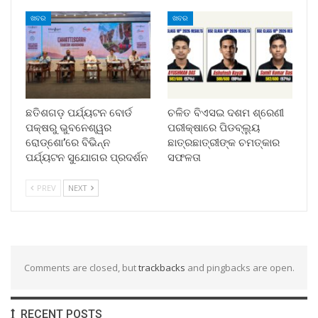
ଖବର
ଖବର
ଛତିଶଗଡ଼ ପର୍ଯ୍ୟଟନ ବୋର୍ଡ
ଚଳିତ ବିଏସଇ ଦଶମ ଶ୍ରେଣୀ
ପକ୍ଷରୁ ଭୁବନେଶ୍ୱର
ପରୀକ୍ଷାରେ ପିଡବ୍ଲ୍ୟୁ
ରୋଡ୍‌ଶୋ’ରେ ବିଭିନ୍ନ
ଛାତ୍ରଛାତ୍ରୀଙ୍କ ଚମତ୍କାର
ପର୍ଯ୍ୟଟନ ସୁଯୋଗର ପ୍ରଦର୍ଶନ
ସଫଳତା
PREV
NEXT
Comments are closed, but
trackbacks
and pingbacks are open.
RECENT POSTS