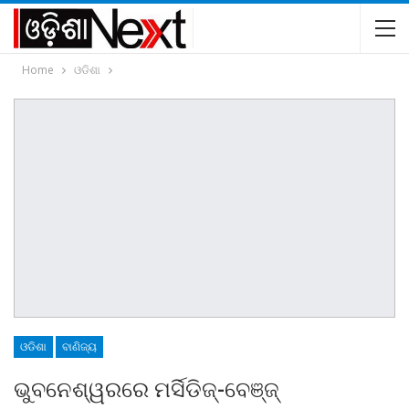
Home
ଓଡିଶା
ଓଡିଶା
ବାଣିଜ୍ୟ
ଭୁବନେଶ୍ୱରରେ ମର୍ସିଡିଜ୍‌-ବେଞ୍ଜ୍‌