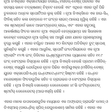
ନୂଆ ଜିଏଲ୍‌ସିର ଏକ୍ସଟେରିୟର ଡିଜାଇନ୍ ମର୍ସିଡିଜ୍‌-ବେଞ୍ଜ୍ ପରିବାର ଏକ
ସଦସ୍ୟ ଭାବେ ତତ୍‌କ୍ଷଣାତ୍ ଚିହ୍ନଟ ହେଉଛି ଏବଂ ଏଥିରେ ଏହାର ପୂର୍ବ ପିଢି
ତୁଳନାରେ ଅଧ୍ଚଳ ସ୍ପୋର୍ଟିଅର ଲୁକ୍ ରହିଛି । ନୂଆ ଜିଏଲ୍‌ସିରେ ଏକ ହାଇ-ସିନ୍
ଫିନିଶ୍ ସହିତ କଳା ରଙ୍ଗରେ ୧୯ ଇଂଚ୍‌ର ଲାଇଟ୍‌-ଆଲୟ ହ୍ୱିଲ୍ ରହିଛି । ଏହା
ଏକ ଷ୍ଟାଣ୍ଡାର୍ଡ ଭାବେ ଆଭାଂଟ୍‌ଗ୍ରେଡ୍ ଲାଇନ୍ ଏବଂ ଏହାର ସବୁଠାରୁ
ଆକର୍ଷଣୀୟ ଫିଚର ସମେତ ନୂଆ ଏଲ୍‌ଇଡି ହେଡ୍‌ଲ୍ୟାମ୍ପ ସହ ସିଧାସଳଖ
କନେକ୍ଟ ହୋଇଥିବା ନୂଆ ଗ୍ରିଲ୍ ସହ ଆସୁଛି ଯାହା ଯାନର ପ୍ରଶସ୍ଥତାକୁ
ବୃଦ୍ଧି କରୁଛି । ଏହାର ବର୍ଦ୍ଧିତ ଆକାର ୭୦ ଲିଟର୍‌ର ଅତିରିକ୍ତ ବୁଟ୍ ସ୍ପେଶ୍
ସୁନିଶ୍ଚିତ କରୁଛି । ଏହାର ଆଧୁନିକ, ସ୍ପୋର୍ଟି ଇଂଟେରିୟରରେ ଏକ ନୂଆ
ଫ୍ଲୋଟିଂ ୧୨.୩ ଇଂଚ୍ ଡିଜିଟାଲ ଇନ୍‌ଷ୍ଟ୍ରୁମେଂଟାଲ ପ୍ୟାନେଲ ସହିତ ୧୧.୯
ଇଂଚ୍ ସେଂଟ୍ରାଲ ଡିସ୍‌ପ୍ଲେ ରହିଛି । ନୂଆ ଜିଏଲ୍‌ସି ହେଉଛି ପ୍ରଥମ ମର୍ସିଡିଜ୍‌-
ବେଞ୍ଜ୍ ଏସ୍‌ୟୁଭି ଯେଉଁଥିରେ ନୂତନ ପିଢିର ଏମ୍‌ବିୟୁଏକ୍ସ (ମର୍ସିଡିଜ୍‌-ବେଞ୍ଜ୍
ୟୁଜର ଏକ୍ସପେରିଏନ୍ସ) ଇନ୍‌ଫୋଟେନ୍‌ମେଂଟ୍ ସିଷ୍ଟମ ରହିଛି । ଉନ୍ନତ
ମନୋରଞ୍ଜନ ଫିଚରଗୁଡିକ ସହିତ ଦ ଡ୍ରାଇଭର ଓ ସେଂଟ୍ରାଲ ଡିସ୍‌ପ୍ଲେ
ରହିଛି । ନୂଆ ଜିଏଲ୍‌ସି ସେକେଣ୍ଡ ଜେନେରେଶନ ୪୮ଭି ଇଂଟିଗ୍ରେଟେଡ୍
ଷ୍ଟାର୍ଟର୍ ଜେନେରେଟର୍ (ଆଇଏସ୍‌ଜି) ରହିଛି ।
ଏହାର ମାନକ ଉପକରଣଗୁଡିକ ମଧ୍ୟରେ ଏକ ଅଫ୍‌ରୋଡ୍ ଡ୍ରାଇଭିଂ ମୋଡ୍ ଓ
ଡିଏସ୍‌ଆର୍ (ଡାଉନ୍‌ହିଲ୍ ସ୍ପିଡ୍ ରେଗୁଲେଶନ) ସାମିଲ ରହିଛି । ଏହାର ଏକ