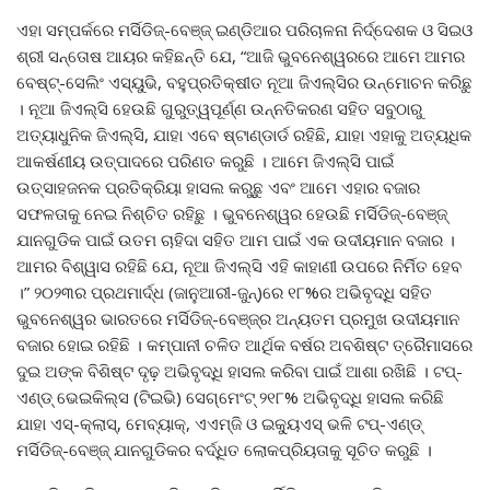
ଏହା ସମ୍ପର୍କରେ ମର୍ସିଡିଜ୍‌-ବେଞ୍ଜ୍ ଇଣ୍ଡିଆର ପରିଚାଳନା ନିର୍ଦ୍ଦେଶକ ଓ ସିଇଓ
ଶ୍ରୀ ସନ୍ତୋଷ ଆୟର କହିଛନ୍ତି ଯେ, “ଆଜି ଭୁବନେଶ୍ୱରରେ ଆମେ ଆମର
ବେଷ୍ଟ୍‌-ସେଲିଂ ଏସ୍‌ୟୁଭି, ବହୁପ୍ରତିକ୍ଷୀତ ନୂଆ ଜିଏଲ୍‌ସିର ଉନ୍ମୋଚନ କରିଛୁ
। ନୂଆ ଜିଏଲ୍‌ସି ହେଉଛି ଗୁରୁତ୍ୱପୂର୍ଣ୍ଣ ଉନ୍ନତିକରଣ ସହିତ ସବୁଠାରୁ
ଅତ୍ୟାଧୁନିକ ଜିଏଲ୍‌ସି, ଯାହା ଏବେ ଷ୍ଟାଣ୍ଡାର୍ଡ ରହିଛି, ଯାହା ଏହାକୁ ଅତ୍ୟଧିକ
ଆକର୍ଷଣୀୟ ଉତ୍ପାଦରେ ପରିଣତ କରୁଛି । ଆମେ ଜିଏଲ୍‌ସି ପାଇଁ
ଉତ୍ସାହଜନକ ପ୍ରତିକ୍ରିୟା ହାସଲ କରୁଛୁ ଏବଂ ଆମେ ଏହାର ବଜାର
ସଫଳତାକୁ ନେଇ ନିଶ୍ଚିତ ରହିଛୁ । ଭୁବନେଶ୍ୱର ହେଉଛି ମର୍ସିଡିଜ୍‌-ବେଞ୍ଜ୍
ଯାନଗୁଡିକ ପାଇଁ ଉତମ ଚାହିଦା ସହିତ ଆମ ପାଇଁ ଏକ ଉଦୀୟମାନ ବଜାର ।
ଆମର ବିଶ୍ୱାସ ରହିଛି ଯେ, ନୂଆ ଜିଏଲ୍‌ସି ଏହି କାହାଣୀ ଉପରେ ନିର୍ମିତ ହେବ
।” ୨୦୨୩ର ପ୍ରଥମାର୍ଦ୍ଧ (ଜାନୁଆରୀ-ଜୁନ୍‌)ରେ ୧୮%ର ଅଭିବୃଦ୍ଧି ସହିତ
ଭୁବନେଶ୍ୱର ଭାରତରେ ମର୍ସିଡିଜ୍‌-ବେଞ୍ଜ୍‌ର ଅନ୍ୟତମ ପ୍ରମୁଖ ଉଦୀୟମାନ
ବଜାର ହୋଇ ରହିଛି । କମ୍ପାନୀ ଚଳିତ ଆର୍ଥିକ ବର୍ଷର ଅବଶିଷ୍ଟ ତ୍ରୈମାସରେ
ଦୁଇ ଅଙ୍କ ବିଶିଷ୍ଟ ଦୃଢ଼ ଅଭିବୃଦ୍ଧି ହାସଲ କରିବା ପାଇଁ ଆଶା ରଖିଛି । ଟପ୍‌-
ଏଣ୍ଡ୍ ଭେଇକିଲ୍‌ସ (ଟିଇଭି) ସେଗ୍‌ମେଂଟ୍ ୨୧୮% ଅଭିବୃଦ୍ଧି ହାସଲ କରିଛି
ଯାହା ଏସ୍‌-କ୍ଲାସ୍‌, ମେବ୍ୟାକ୍‌, ଏଏମ୍‌ଜି ଓ ଇକ୍ୟୁଏସ୍ ଭଳି ଟପ୍‌-ଏଣ୍ଡ୍
ମର୍ସିଡିଜ୍‌-ବେଞ୍ଜ୍ ଯାନଗୁଡିକର ବର୍ଦ୍ଧିତ ଲୋକପ୍ରିୟତାକୁ ସୂଚିତ କରୁଛି ।