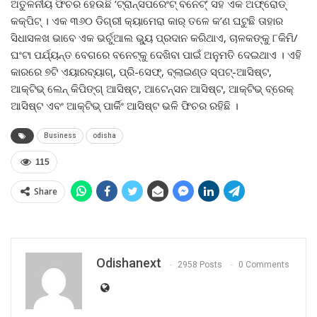
ଅତୁଳନୀୟ ଫିଚର ହେଉଛି ‘ଟ୍ରାନ୍ସପରେଂଟ୍ ବନେଟ୍‌’ ସହ ଏକ ଅଫ୍‌ରୋଡ୍
କକ୍‌ପିଟ୍ । ଏକ ୩୬୦ ଡିଗ୍ରୀ କ୍ୟାମେରା କାର୍ ତଳେ କ’ଣ ଘଟୁଛି ତାହାର
ସିଧାସଳଖ ଭାବେ ଏକ ଭର୍ଚୁଆଲ ଭ୍ୟୁ ପ୍ରଦାନ କରିଥାଏ, ଚାଳକଙ୍କୁ ୮କିମି/
ଘଂଟା ପର୍ଯ୍ୟନ୍ତ ବେଗରେ ବନେଟ୍‌କୁ ଦେଖିବା ପାଇଁ ଅନୁମତି ଦେଇଥାଏ । ଏହି
କାରରେ ୭ଟି ଏୟାରବ୍ୟାଗ୍‌, ପ୍ରି-ସେଫ୍‌, ବ୍ଲାଇଣ୍ଡ ସ୍ପଟ୍‌-ଆସିଷ୍ଟ,
ଆକ୍ଟିଭ୍ ଲେନ୍ କିପିଙ୍ଗ୍ ଆସିଷ୍ଟ, ଆଟେନ୍‌ସନ ଆସିଷ୍ଟ, ଆକ୍ଟିଭ୍ ବ୍ରେକ୍
ଆସିଷ୍ଟ ଏବଂ ଆକ୍ଟିଭ୍ ପାର୍କିଂ ଆସିଷ୍ଟ ଭଳି ଫିଚର ରହିଛି ।
Business
odisha
115
Share
Odishanext
2958 Posts
0 Comments