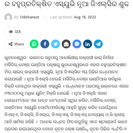
ର ବହୁପ୍ରତିକ୍ଷିତ ଏସ୍‌ୟୁଭି ନୂଆ ଜିଏଲ୍‌ସିର ଶୁଭ
Last updated
Aug 18, 2023
By
Odishanext
115
Share
ଭୁବନେଶ୍ୱର : ଭାରତର ସବୁଠାରୁ ଆକର୍ଷଣୀୟ ଲକ୍‌ଜରୀ କାର୍ ନିର୍ମାତା
ମର୍ସିଡିଜ୍‌-ବେଞ୍ଜ ଇଣ୍ଡିଆ ପକ୍ଷରୁ ଭୁବନେଶ୍ୱରରେ ଏହାର ବହୁପ୍ରତିକ୍ଷୀତ
ମିଡ୍‌-ସାଇଜ୍ ଲକ୍‌ଜରୀ ଏସ୍‌ୟୁଭି, ନୂଆ ଜିଏଲ୍‌ସିର ୨ୟ ପିଢିର ଉନ୍ମୋଚନ
କରାଯାଇଛି । ନୂଆ ଜିଏଲ୍‌ସି ହେଉଛି ମର୍ସିଡିଜ୍‌-ବେଞ୍ଜ ଇଣ୍ଡିଆର ସର୍ବାଧିକ
ବିକ୍ରି ହେଉଥିବା ଲକ୍‌ଜରୀ ଏସ୍‌ୟୁଭି । ଉନ୍ମୋଚନ ପରଠାରୁ ଭାରତରେ ଏହାର
୧୩୦୦୦ରୁ ଅଧିକ ୟୁନିଟ୍ ବିକ୍ରି ହୋଇଛି । ନୂଆ ଜିଏଲ୍‌ସି ଏହାର
ସେଗ୍‌ମେଂଟ୍‌ରେ ଏକ ଉଚ୍ଚ ବେଂଚ୍‌ମାର୍କ ସ୍ଥିର କରିବ, ମର୍ସିଡିଜ୍‌-ବେଞ୍ଜ୍
ଇଣ୍ଡିଆର ଏସ୍‌ୟୁଭି ପୋର୍ଟଫୋଲିଓକୁ ଆହୁରି ସୁଦୃଢ କରିବ ଯେଉଁଥିରେ
ଜିଏଲ୍‌ଏ, ଜିଏଲ୍‌ସି, ଜିଏଲ୍‌ଇ, ଜିଏଲ୍‌ଏସ୍‌, ଜିଏଲ୍‌ଏସ୍ ମେବ୍ୟାକ୍ ଓ ଜି-କ୍ଲାସ୍
ଆଦି ସାମିଲ ରହିଛି । ଅନେକ ଉନ୍ନତ ଫିଚରଗୁଡିକୁ ଏବେ ଷ୍ଟାଣ୍ଡାର୍ଡ ଭାବେ
ପ୍ରଦାନ କରାଯାଉଥିବା ବେଳେ ନୂତନ ଦକ୍ଷ ଇଞ୍ଜିନ୍‌, ନୂତନ ପିଢିର ଏନ୍‌ଟିଜି-୭