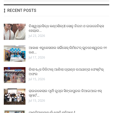
RECENT POSTS
ବିଶ୍ୱପ୍ରସିଦ୍ଧ କଣ୍ଠଶିଳ୍ପୀ ସୋନୁ ନିଗମ ଓ ଇଉଜେନିକ୍ସ
ହେୟାର…
Jul 23, 2026
ଆକାଶ ଏଜୁକେସନାଲ ସର୍ଭିସେସ୍ ଲିମିଟେଡ୍ ଭୁବନେଶ୍ୱରର ୧୧
ଜଣ…
Jul 17, 2026
ରିଲାଏନ୍ସ ଡିଜିଟାଲ୍ ଆଣିଲା ଗ୍ରାଣ୍ଡ ରଥଯାତ୍ରା ଫେଷ୍ଟିଭ୍
ଅଫର
Jul 15, 2026
ରାଉରକେଲାର ପୂର୍ବୀ ଗୁପ୍ତା ସିଙ୍ଗାପୁରର ଜିଆଇଆଇଏସ୍
ସ୍ମାର୍ଟ…
Jul 15, 2026
ପାଣ୍ଡିଆନଙ୍କ ନାଁ ମୋଦି କହିଥିବେ !