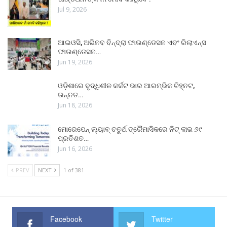
Jul 9, 2026
ଆଇଓସି, ଅଭିନବ ବିନ୍ଦ୍ରା ଫାଉଣ୍ଡେସନ ଏବଂ ରିଲାଏନ୍ସ
ଫାଉଣ୍ଡେସନ…
Jun 19, 2026
ଓଡ଼ିଶାରେ ବୃଦ୍ଧିଶୀଳ କର୍କଟ ଭାର ଆରମ୍ଭିକ ଚିହ୍ନଟ,
ଉନ୍ନତ…
Jun 18, 2026
ମୋରେପେନ୍ ଲ୍ୟାବ୍ ଚତୁର୍ଥ ତ୍ରୈମାସିକରେ ନିଟ୍ ଲାଭ ୬୯
ପ୍ରତିଶତ…
Jun 16, 2026
PREV
NEXT
1 of 381
Facebook
Twitter