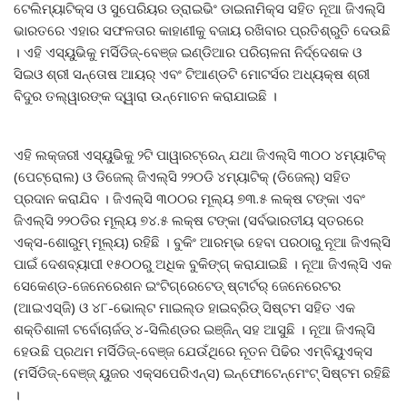
ଟେଲିମ୍ୟାଟିକ୍ସ ଓ ସୁପେରିୟର ଡ୍ରାଇଭିଂ ଡାଇନାମିକ୍ସ ସହିତ ନୂଆ ଜିଏଲ୍‌ସି
ଭାରତରେ ଏହାର ସଫଳତାର କାହାଣୀକୁ ବଜାୟ ରଖିବାର ପ୍ରତିଶ୍ରୁତି ଦେଉଛି
। ଏହି ଏସ୍‌ୟୁଭିକୁ ମର୍ସିଡିଜ୍‌-ବେଞ୍ଜ ଇଣ୍ଡିଆର ପରିଚାଳନା ନିର୍ଦ୍ଦେଶକ ଓ
ସିଇଓ ଶ୍ରୀ ସନ୍ତୋଷ ଆୟର୍ ଏବଂ ଟିଆଣ୍ଡଟି ମୋଟର୍ସର ଅଧ୍ୟକ୍ଷ ଶ୍ରୀ
ବିଦୁର ତଲ୍‌ୱାରଙ୍କ ଦ୍ୱାରା ଉନ୍ମୋଚନ କରାଯାଇଛି ।
ଏହି ଲକ୍‌ଜରୀ ଏସ୍‌ୟୁଭିକୁ ୨ଟି ପାୱାରଟ୍ରେନ୍ ଯଥା ଜିଏଲ୍‌ସି ୩୦୦ ୪ମ୍ୟାଟିକ୍
(ପେଟ୍ରୋଲ) ଓ ଡିଜେଲ୍ ଜିଏଲ୍‌ସି ୨୨୦ଡି ୪ମ୍ୟାଟିକ୍ (ଡିଜେଲ୍‌) ସହିତ
ପ୍ରଦାନ କରାଯିବ । ଜିଏଲ୍‌ସି ୩୦୦ର ମୂଲ୍ୟ ୭୩.୫ ଲକ୍ଷ ଟଙ୍କା ଏବଂ
ଜିଏଲ୍‌ସି ୨୨୦ଡିର ମୂଲ୍ୟ ୭୪.୫ ଲକ୍ଷ ଟଙ୍କା (ସର୍ବଭାରତୀୟ ସ୍ତରରେ
ଏକ୍ସ-ଶୋରୁମ୍ ମୂଲ୍ୟ) ରହିଛି । ବୁକିଂ ଆରମ୍ଭ ହେବା ପରଠାରୁ ନୂଆ ଜିଏଲ୍‌ସି
ପାଇଁ ଦେଶବ୍ୟାପୀ ୧୫୦୦ରୁ ଅଧିକ ବୁକିଙ୍ଗ୍ କରାଯାଇଛି । ନୂଆ ଜିଏଲ୍‌ସି ଏକ
ସେକେଣ୍ଡ-ଜେନେରେଶନ ଇଂଟିଗ୍ରେଟେଡ୍ ଷ୍ଟାର୍ଟର୍ ଜେନେରେଟର
(ଆଇଏସ୍‌ଜି) ଓ ୪୮-ଭୋଲ୍ଟ ମାଇଲ୍ଡ ହାଇବ୍ରିଡ୍ ସିଷ୍ଟମ ସହିତ ଏକ
ଶକ୍ତିଶାଳୀ ଟର୍ବୋଚାର୍ଜଡ୍ ୪-ସିଲିଣ୍ଡର ଇଞ୍ଜିନ୍ ସହ ଆସୁଛି । ନୂଆ ଜିଏଲ୍‌ସି
ହେଉଛି ପ୍ରଥମ ମର୍ସିଡିଜ୍‌-ବେଞ୍ଜ ଯେଉଁଥିରେ ନୂତନ ପିଢିର ଏମ୍‌ବିୟୁଏକ୍ସ
(ମର୍ସିଡିଜ୍‌-ବେଞ୍ଜ୍ ୟୁଜର ଏକ୍ସପେରିଏନ୍ସ) ଇନ୍‌ଫୋଟେନ୍‌ମେଂଟ୍ ସିଷ୍ଟମ ରହିଛି
।