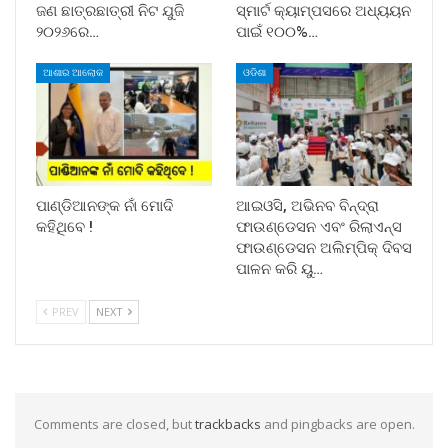
ଜଣ ଛାତ୍ରଛାତ୍ରୀ ନିଟ ଯୁଜି
ସ୍ମାର୍ଟ କ୍ୟାମ୍ପସରେ ଅଧ୍ୟୟନ
୨୦୨୬ରେ…
ପାଇଁ ୧୦୦%…
ଆଶାର ଆଲୋକ
ଓଡିଶା
ପାଣ୍ଡିଆନଙ୍କ ନାଁ ମୋଦି
ଆଇଓସି, ଅଭିନବ ବିନ୍ଦ୍ରା
କହିଥିବେ !
ଫାଉଣ୍ଡେସନ ଏବଂ ରିଲାଏନ୍ସ
ଫାଉଣ୍ଡେସନ ଅଲିମ୍ପିକ୍ ଦିବସ
ପାଳନ କରି ୟୁ…
PREV
NEXT
Comments are closed, but
trackbacks
and pingbacks are open.