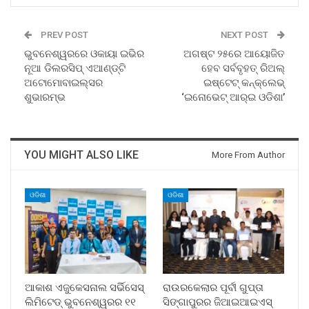
PREV POST
NEXT POST
ଭୁବନେଶ୍ୱରରେ ଓକାୟା ଇଭିର
ଅଗଷ୍ଟ ୨୫ରେ ଆୟୋଜିତ
ନୂଆ ଡିଲରସିପ୍ ଏଆଣ୍ଡ୍‌ଟି
ହେବ ସର୍ବବୃହତ୍ ରିଅଲ୍
ଅଟୋମୋବାଇଲ୍ସର
ଇଷ୍ଟେଟ୍ କନ୍‌କ୍ଲେଭ୍
ଶୁଭାରମ୍ଭ
‘ଇନୋଭେଟ୍ ଆର୍‌ଇ ଓଡିଶା’
YOU MIGHT ALSO LIKE
More From Author
ଓଡିଶା
ଓଡିଶା
ଆକାଶ ଏଜୁକେସନାଲ ସର୍ଭିସେସ୍
ରାଉରକେଲାର ପୂର୍ବୀ ଗୁପ୍ତା
ଲିମିଟେଡ୍ ଭୁବନେଶ୍ୱରର ୧୧
ସିଙ୍ଗାପୁରର ଜିଆଇଆଇଏସ୍