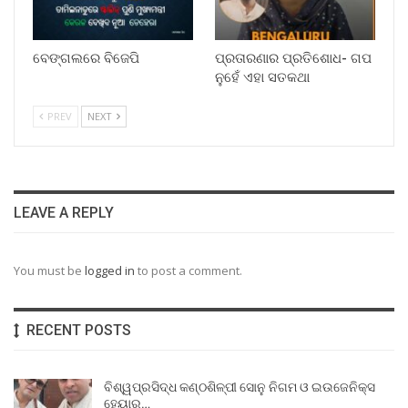
ବେଙ୍ଗଲରେ ବିଜେପି
ପ୍ରତାରଣାର ପ୍ରତିଶୋଧ- ଗପ
ନୁହେଁ ଏହା ସତକଥା
PREV
NEXT
LEAVE A REPLY
You must be
logged in
to post a comment.
RECENT POSTS
ବିଶ୍ୱପ୍ରସିଦ୍ଧ କଣ୍ଠଶିଳ୍ପୀ ସୋନୁ ନିଗମ ଓ ଇଉଜେନିକ୍ସ
ହେୟାର…