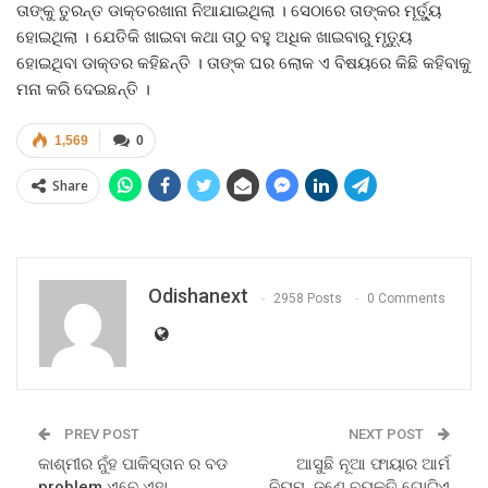
ତାଙ୍କୁ ତୁରନ୍ତ ଡାକ୍ତରଖାନା ନିଆଯାଇଥିଲା । ସେଠାରେ ତାଙ୍କର ମୂର୍ତ୍ୟୁ
ହୋଇଥିଲା । ଯେତିକି ଖାଇବା କଥା ତାଠୁ ବହୁ ଅଧିକ ଖାଇବାରୁ ମୃତ୍ୟୁ
ହୋଇଥିବା ଡାକ୍ତର କହିଛନ୍ତି । ତାଙ୍କ ଘର ଲୋକ ଏ ବିଷୟରେ କିଛି କହିବାକୁ
ମନା କରି ଦେଇଛନ୍ତି ।
1,569
0
Share
Odishanext
2958 Posts
0 Comments
PREV POST
NEXT POST
କାଶ୍ମୀର ନୁଁହ ପାକିସ୍ତାନ ର ବଡ
ଆସୁଛି ନୂଆ ଫାୟାର ଆର୍ମ
problem ଏବେ ଏହା
ନିୟମ, ଜଣେ ବ୍ୟକ୍ତି ଗୋଟିଏ