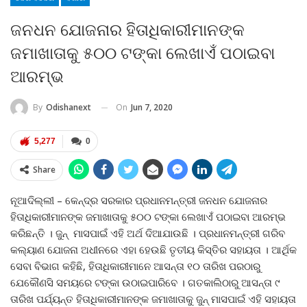
ଜନଧନ ଯୋଜନାର ହିତାଧିକାରୀମାନଙ୍କ
ଜମାଖାତାକୁ ୫୦୦ ଟଙ୍କା ଲେଖାଏଁ ପଠାଇବା
ଆରମ୍ଭ
On
Jun 7, 2020
By
Odishanext
5,277
0
Share
ନୂଆଦିଲ୍ଲୀ – କେନ୍ଦ୍ର ସରକାର ପ୍ରଧାନମନ୍ତ୍ରୀ ଜନଧନ ଯୋଜନାର
ହିତାଧିକାରୀମାନଙ୍କ ଜମାଖାତାକୁ ୫୦୦ ଟଙ୍କା ଲେଖାଏଁ ପଠାଇବା ଆରମ୍ଭ
କରିଛନ୍ତି । ଜୁନ୍‍ ମାସପାଇଁ ଏହି ଅର୍ଥ ଦିଆଯାଉଛି । ପ୍ରଧାନମନ୍ତ୍ରୀ ଗରିବ
କଲ୍ୟାଣ ଯୋଜନା ଅଧୀନରେ ଏହା ହେଉଛି ତୃତୀୟ କିସ୍ତିର ସହାୟତା । ଆର୍ଥିକ
ସେବା ବିଭାଗ କହିଛି, ହିତାଧିକାରୀମାନେ ଆସନ୍ତା ୧୦ ତାରିଖ ପରଠାରୁ
ଯେକୌଣସି ସମୟରେ ଟଙ୍କା ଉଠାଇପାରିବେ । ଗତକାଲିଠାରୁ ଆସନ୍ତା ୯
ତାରିଖ ପର୍ଯ୍ୟନ୍ତ ହିତାଧିକାରୀମାନଙ୍କ ଜମାଖାତାକୁ ଜୁନ୍‍ ମାସପାଇଁ ଏହି ସହାୟତା