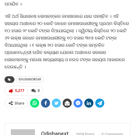
ପଠାଯିବ ।
ଏହି ଅର୍ଥ ସିଧାସଳଖ ସେମାନଙ୍କର ଜମାଖାତାରେ ଯାଇ ପହଞ୍ଚିବ । ଏହି
ସହାୟତା ଅଧୀନରେ ୨୦ କୋଟି ଜନଧନ ଜମାଖାତାଧାରୀଙ୍କୁ ପ୍ରଥମ କିସ୍ତିରେ
୧୦ ହଜାର ୨୯ କୋଟି ଟଙ୍କା ଦିଆଯାଇଥିଲା । ଦ୍ୱିତୀୟ କିସ୍ତିରେ ୨୦ କୋଟି
୬୨ ଲକ୍ଷ ଜନଧନ ଜମାଖାତାଧାରୀଙ୍କୁ ୧୦ ହଜାର ୩୧୫ କୋଟି ଟଙ୍କା
ଦିଆଯାଇଥିଲା । ୧ ଲକ୍ଷ ୭୦ ହଜାର କୋଟି ଟଙ୍କା ସମ୍ବଳିତ
ପ୍ରଧାନମନ୍ତ୍ରୀ ଗରିବ କଲ୍ୟାଣ ଯୋଜନା ଅଧୀନରେ ସରକାର
ଲୋକମାନଙ୍କୁ ମାଗଣା ଖାଦ୍ୟଶସ୍ୟ ଓ ନଗଦ ଟଙ୍କା ସହାୟତା ଆକାରରେ
ଦେଉଛନ୍ତି ।
BHUBANEWSAR
5,277
0
Share
Odishanext
2958 Posts
0 Comments