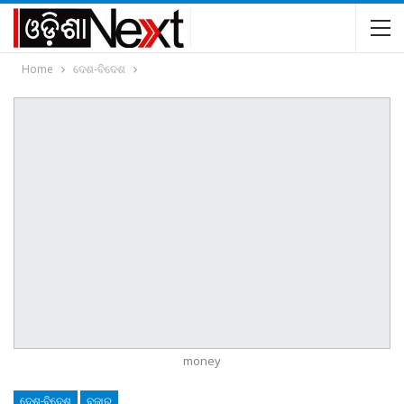
Home
ଦେଶ-ବିଦେଶ
money
ଦେଶ-ବିଦେଶ
ବଜାର