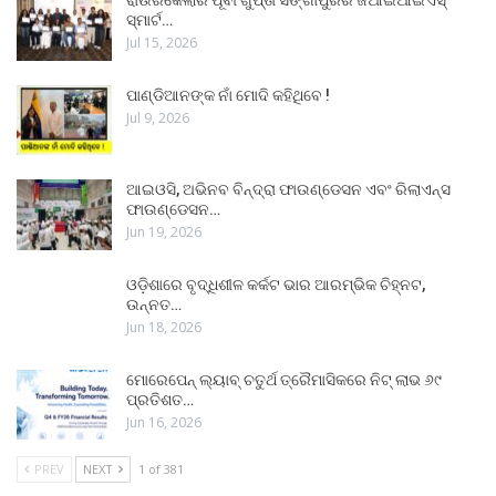
ରାଉରକେଲାର ପୂର୍ବୀ ଗୁପ୍ତା ସିଙ୍ଗାପୁରର ଜିଆଇଆଇଏସ୍
ସ୍ମାର୍ଟ…
Jul 15, 2026
ପାଣ୍ଡିଆନଙ୍କ ନାଁ ମୋଦି କହିଥିବେ !
Jul 9, 2026
ଆଇଓସି, ଅଭିନବ ବିନ୍ଦ୍ରା ଫାଉଣ୍ଡେସନ ଏବଂ ରିଲାଏନ୍ସ
ଫାଉଣ୍ଡେସନ…
Jun 19, 2026
ଓଡ଼ିଶାରେ ବୃଦ୍ଧିଶୀଳ କର୍କଟ ଭାର ଆରମ୍ଭିକ ଚିହ୍ନଟ,
ଉନ୍ନତ…
Jun 18, 2026
ମୋରେପେନ୍ ଲ୍ୟାବ୍ ଚତୁର୍ଥ ତ୍ରୈମାସିକରେ ନିଟ୍ ଲାଭ ୬୯
ପ୍ରତିଶତ…
Jun 16, 2026
PREV
NEXT
1 of 381