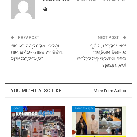
PREV POST
NEXT POST
ଥାନାରେ ସଙ୍ଗରୋଧ -ଜରଡ଼ା
ପୁଲିସ, ଓଡ୍ରାଫ ଏବଂ
ଥାନା କର୍ମଚାରୀମାନେ ୧୪ ଦିନିଆ
ଅଗ୍ନିଶମ ବିଭାଗର
କ୍ୱାରେଣ୍ଟାଇନ୍‌ରେ
କର୍ମଚାରୀଙ୍କୁ ପ୍ରଶଂସା କଲେ
ମୁଖ୍ୟମନ୍ତ୍ରୀ
YOU MIGHT ALSO LIKE
More From Author
ବଜାର
ଆଶାର ଆଲୋକ