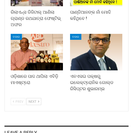
ରିଲାଏନ୍ସ ଡିଜିଟାଲ୍ ଆଣିଲା
ପାଣ୍ଡିଆନଙ୍କ ନାଁ ମୋଦି
ଗ୍ରାଣ୍ଡ ରଥଯାତ୍ରା ଫେଷ୍ଟିଭ୍
କହିଥିବେ !
ଅଫର
ବଜାର
ବଜାର
ଓଡ଼ିଶାରେ ପାଦ ଥାପିଲା ଏବିଡ଼ି
ଏନଏସଇ ପକ୍ଷରୁ
ମାଏଷ୍ଟ୍ରୋ
ଇଲେକ୍‌ଟ୍ରୋନିକ ଗୋଲ୍ଡ
ରିସିପ୍ଟର ଶୁଭାରମ୍ଭ
PREV
NEXT
LEAVE A REPLY