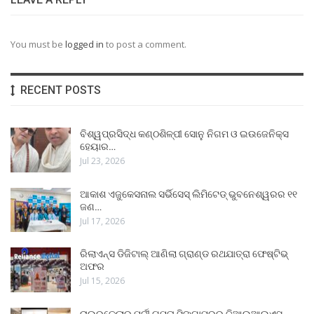
You must be
logged in
to post a comment.
RECENT POSTS
ବିଶ୍ୱପ୍ରସିଦ୍ଧ କଣ୍ଠଶିଳ୍ପୀ ସୋନୁ ନିଗମ ଓ ଇଉଜେନିକ୍ସ
ହେୟାର…
Jul 23, 2026
ଆକାଶ ଏଜୁକେସନାଲ ସର୍ଭିସେସ୍ ଲିମିଟେଡ୍ ଭୁବନେଶ୍ୱରର ୧୧
ଜଣ…
Jul 17, 2026
ରିଲାଏନ୍ସ ଡିଜିଟାଲ୍ ଆଣିଲା ଗ୍ରାଣ୍ଡ ରଥଯାତ୍ରା ଫେଷ୍ଟିଭ୍
ଅଫର
Jul 15, 2026