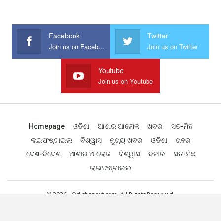
Facebook
Twitter
Join us on Facebook
Join us on Twitter
Youtube
Join us on Youtube
Homepage
ଓଡିଶା
ଆଶାର ଆଲୋକ
ଖବର
ସତ-ମିଛ
ଲାଇଫଷ୍ଟାଇଲ
ବିଶ୍ୱାସ
ମୁଖ୍ୟ ଖବର
ଓଡିଶା
ଖବର
ଦେଶ-ବିଦେଶ
ଆଶାର ଆଲୋକ
ବିଶ୍ୱାସ
ବଜାର
ସତ-ମିଛ
ଲାଇଫଷ୍ଟାଇଲ
© 2026 - Odishanext.com. All Rights Reserved.
Designed by
Web Odisha