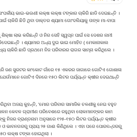
ସଂପର୍କୀୟ ଭାଇ-ଭଉଣୀ ଲକ୍ଷ ଲକ୍ଷ ଟଙ୍କାର ଚାକିରି ଛାଡି ଦେଇଛନ୍ତି ।
ଁ ଚାକିରି ଛିଡି ଥିବା ଡାକ୍ତର ଶ୍ୟାମା ଗୋଂଦଲିୟାକୁ ତାଙ୍କ ମା-ବାପା
୍ଷା ଲାଭ କରିଛନ୍ତି ଓ ନିର ସେହି ସ୍ୱପ୍ନ ପାଇଁ ସେ ଦେଶର ନାମୀ
ଛାଡିଦେଇଛନ୍ତି । ଶ୍ୟାମାର ଅନ୍ୟ ଦୁଇ ଭାଇ ମୋହିତ ( ମେକାନାକାଲ
ୟ ଚାକିରି ଛାଡି ପ୍ରଥମେ ନିଜ ପରିବାରର ରାଗର ସାମ୍ନା କରିଥିଲେ ।
 ଚାରି ଜଣ ସୁରଟର କାଂକୋଟ ଗାଁରେ ୧୫ ଏକରର ଜାଗାରେ ଗୋଟିଏ ଗୋଶାଳା
େଉଁମାନେ ଗୋଟିଏ ଦିନରେ ୧୫୦ ଲିଟର ପର୍ଯ୍ୟନ୍ତ କ୍ଷୀର ଦେଇଥାନ୍ତି
ିଥିବା ଅଜୟ କୁହନ୍ତି, ‘ମୋର ପରିବାର ସାମାଜିକ ଚଳଣୀକୁ ନେଇ ବହୁତ
 ପାଳନ କେବଳ ଗ୍ରାମୀଣ ପରିବେଶରେ ରହୁଥିବା ଲୋକମାନଙ୍କର କାମ
୍କୁ ନିଜର ବ୍ରାଣ୍ଡନାମ ଅନୁସାରେ ୧୨୫-୧୫୦ ଲିଟର ପର୍ଯ୍ୟନ୍ତ କ୍ଷୀର
ଗଢ ଓ ଭାବନଗରରୁ ପ୍ରାୟ ୨୫ ଗାଈ କିଣିଥିଲେ । ଏହା ପରେ ପୋରବନ୍ଦରରୁ
 ୫୦ ଲକ୍ଷ ଟଙ୍କା ହୋଇଥିଲା ।