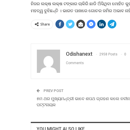
ନିଜର ଲକ୍ଷ ଲକ୍ଷ ଟଙ୍କାର ଚାକିରି ଛାଡି ଅିସିଥିବା ମୋହିତ
ମହତ୍ୱ ବୁଝିଛନ୍ତି । ଭାରତ ପାଖରେ ଗୋଚର ଜମିର ଅଭାବ ନାହି
Share
Odishanext
2958 Posts
0
Comments
PREV POST
୫ମ ଥର ମୁଖ୍ୟମନ୍ତ୍ରୀ ଭାବେ ଶପଥ ଗ୍ରହଣ କଲେ ନବୀନ
ପଟ୍ଟନାୟକ
YOU MIGHT ALSO LIKE