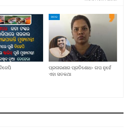
ଖବର
ିଜେପି
ପ୍ରତାରଣାର ପ୍ରତିଶୋଧ- ଗପ ନୁହେଁ
ଏହା ସତକଥା