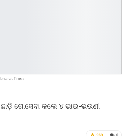
bharat Times
ି ଛାଡ଼ି ଗୋସେବା କଲେ ୪ ଭାଇ-ଭଉଣୀ
969
0