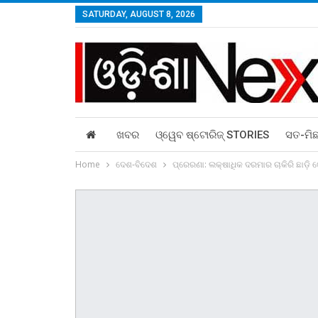
SATURDAY, AUGUST 8, 2026
ଖବର
ଓ୍ୱେବ ଷ୍ଟୋରିଜ୍‌ STORIES
ସତ-ମି
Home
ଦେଶ-ବିଦେଶ
ପ୍ରେରଣା: ଲକ୍ଷାଧିକ ଦରମାର ଚାକିରି ଛାଡ଼