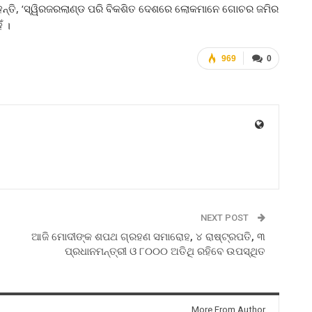
 କୁହନ୍ତି, ‘ସ୍ୱିରଜରଲାଣ୍ଡ ପରି ବିକଶିତ ଦେଶରେ ଲୋକମାନେ ଗୋଚର ଜମିର
ଁ ।
969
0
NEXT POST
ଆଜି ମୋଦୀଙ୍କ ଶପଥ ଗ୍ରହଣ ସମାରୋହ, ୪ ରାଷ୍ଟ୍ରପତି, ୩
ପ୍ରଧାନମନ୍ତ୍ରୀ ଓ ୮୦୦୦ ଅତିଥି ରହିବେ ଉପସ୍ଥିତ
More From Author