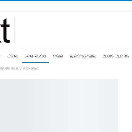
ଛ
ଓଡିଶା
ଦେଶ-ବିଦେଶ
ବଜାର
ଲାଇଫଷ୍ଟାଇଲ
ଆଶାର ଆଲୋକ
ି ଗୋସେବା କଲେ ୪ ଭାଇ-ଭଉଣୀ