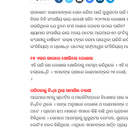
ରାଜକୋଟ: ଗାଈମନଙ୍କର ସେବା କରିବା ପାଇଁ ଗୁଜୁରାଟର ଚାରି 
ନିଜର ତିନି ସଂପର୍କୀୟ ଭାଇ-ଭଉଣୀ ସହିତ ୨୦୧୭ରେ ଗୋଶାଳା ପାଇ
ପଚାରିଥିଲେ ଯେ ତୁମେ କ’ଣ ଗାଈର ଗୋବର ଉଠାଇ ପାରିବ?
ଶ୍ୟାମାର ସଂପର୍କୀୟ ଭାଇ ଅଜୟ ପଟେଲ ଆଇଆଇଏମ ରାଂଚିରୁ ଶିକ
କଂପାନୀରୁ ବାର୍ଷିକ୧୮ ଲକ୍ଷ ଟଙ୍କା ଦରମା ପାଉଥିବା ଚାକିରି 
ଇଂଜିନିୟର) ଓ ପ୍ରଶାନ୍ତ ପଟେଲ( ସଫ୍ଟୱେର ଇଂଜିନିୟର) ମଧ୍
୧୫ ଏକର ଜାଗାରେ ଖୋଲିଲେ ଗୋଶାଳା
ଏହି ଚାରି ଜଣ ଗୋଶାଳା ଖୋଲିବାକୁ ମନସ୍ଥ କରିଥିଲେ । ଏହି
ଚଲାଉଛନ୍ତି । ଏମାନଙ୍କ ପାଖରେ ଗାଈମାନଙ୍କର ୨୫ ଦେଶୀ, ଯ
।
ପରିବାରକୁ ଚିନ୍ତା ଥିଲା ସାମାଜିକ ଚଳଣୀ
ଆଇଆଇଏମରୁ ସ୍ଟେଟିଜ ଓ ମାର୍କେଟିଙ୍ଗରେ ବିଶେଷତା ଲାଭ କର
ଚିନ୍ତିତ ଥିଲେ । ତାଙ୍କ ଅନୁସାରେ ଗୋଶଳା ଓ ଗାଈମାନଙ୍କ
ଅଟେ । ପ୍ରଥମ ଛଅ ମାସରେ ଏମାନେ କିଛି ବାଛି ଥିବା ଗ୍ରାହକଙ
ବିକିଥିଲେ । ସେମାନେ ଆରମ୍ଭରୁ ଗୁଜୁରାଟର ଗୋଂଦଳ, ଜୁନା
ଗୋଟିଏ ବଳଦ କିଣିଥିଲେ ।ଏଥିରେ ଏମାନଙ୍କର ଖର୍ଚ୍ଚ ପ୍ରାୟ