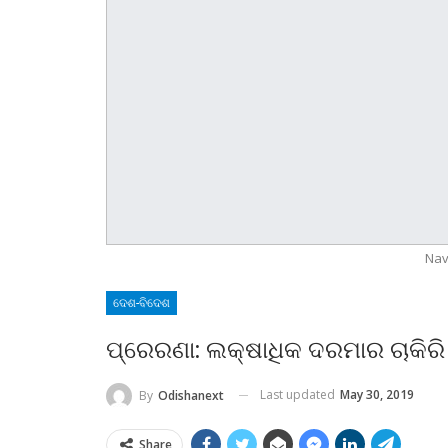
Nav
ଦେଶ-ବିଦେଶ
ପ୍ରେରଣା: ଲକ୍ଷାଧିକ ଦରମାର ଚାକିର
Last updated
May 30, 2019
By
Odishanext
Share