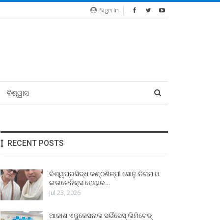
Sign In
ବିଶ୍ୱାସ
RECENT POSTS
ବିଶ୍ୱପ୍ରସିଦ୍ଧ କଣ୍ଠଶିଳ୍ପୀ ସୋନୁ ନିଗମ ଓ
ଇଉଜେନିକ୍ସ ହେୟାର…
Jul 23, 2026
ଆକାଶ ଏଜୁକେସନାଲ ସର୍ଭିସେସ୍ ଲିମିଟେଡ୍