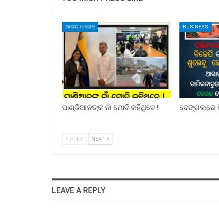
ଆଶାର ଆଲୋକ
BUSINESS
ପାଣ୍ଡିଆନଙ୍କ ନାଁ ମୋଦି କହିଥିବେ !
ବେଙ୍ଗଲରେ ବ
PREV
NEXT
LEAVE A REPLY