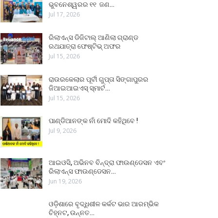
ଭୁବନେଶ୍ୱରର ୧୧ ଜଣ…
Jul 17, 2026
ରିଲାଏନ୍ସ ଡିଜିଟାଲ୍ ଆଣିଲା ଗ୍ରାଣ୍ଡ
ରଥଯାତ୍ରା ଫେଷ୍ଟିଭ୍ ଅଫର
Jul 15, 2026
ରାଉରକେଲାର ପୂର୍ବୀ ଗୁପ୍ତା ସିଙ୍ଗାପୁରର
ଜିଆଇଆଇଏସ୍ ସ୍ମାର୍ଟ…
Jul 15, 2026
ପାଣ୍ଡିଆନଙ୍କ ନାଁ ମୋଦି କହିଥିବେ !
Jul 9, 2026
ଆଇଓସି, ଅଭିନବ ବିନ୍ଦ୍ରା ଫାଉଣ୍ଡେସନ ଏବଂ
ରିଲାଏନ୍ସ ଫାଉଣ୍ଡେସନ…
Jun 19, 2026
ଓଡ଼ିଶାରେ ବୃଦ୍ଧିଶୀଳ କର୍କଟ ଭାର ଆରମ୍ଭିକ
ଚିହ୍ନଟ, ଉନ୍ନତ…