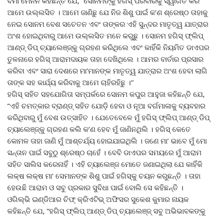
ବର୍ମା ମେନନ କହିଛନ୍ତି ଯେ, “ସୋନମଙ୍କୁ ହଗିସ୍ ପରିବାରକୁ ସ୍ୱାଗତ କରି
ଆମେ ଉଲ୍ଲସିତ । ଆମେ ଜାଣିଛୁ ଯେ ନିଜ ଶିଶୁ ପାଇଁ କ’ଣ ଶ୍ରେଷ୍ଠ ତାହାକୁ
ନେଇ ସୋନମ ବେଶ ସଚେତନ ଏବଂ ତାଙ୍କର ଏହି ସୁନ୍ଦର ମାତୃତ୍ୱ ଯାତ୍ରାର
ଅଂଶ ହୋଇଥିବାରୁ ଆମେ ଉଲ୍ଲସିତ ମନେ କରୁଛୁ । ସୋନମ ହଗିସ୍ ଫ୍ଲିପ୍
ଆଣ୍ଡ୍ ଡିପ୍ ଚ୍ୟାଲେଞ୍ଜ୍‌କୁ ଗ୍ରହଣ କରିଥିଲେ ଏବଂ କାହିଁକି ନିୟମିତ ଡାଏପର
ତୁଳନାରେ ହଗିସ୍ ଆରାମଦାୟକ ତାହା ଦେଖିଥିଲେ । ଆମର ବାର୍ତାର ପ୍ରସାର
କରିବା ଏବଂ ସାରା ଦେଶରେ ମା’ମାନଙ୍କ ମାତୃତ୍ୱ ଯାତ୍ରାର ଅଂଶ ହେବା ଲାଗି
ତାଙ୍କ ସହ କାର୍ଯ୍ୟ କରିବାକୁ ଆମେ ଚାହିରହିଛୁ ।’’
ହଗିସ୍ ସହିତ ସହଯୋଗିତା ସମ୍ପର୍କରେ ସୋନମ କପୁର ଆହୁଜା କହିଛନ୍ତି ଯେ,
“ଏହି ଚମତ୍କାର ବ୍ରାଣ୍ଡ୍ ସହିତ ଯୋଡ଼ି ହେବା ଓ ନୂଆ ବର୍ଗମାଳାକୁ ବ୍ୟବହାର
କରିଥିବାରୁ ମୁଁ ବେଶ ଉତ୍ସାହିତ । ଯେତେବେଳେ ମୁଁ ହଗିସ୍ ଫ୍ଲିପ୍ ଆଣ୍ଡ୍ ଡିପ୍
ଚ୍ୟାଲେଞ୍ଜ୍‌କୁ ଗ୍ରହଣ କଲି କ’ଣ ହେବ ମୁଁ ଜାଣିନଥିଲି । ହଗିସ୍ କେତେ
କୋମଳ ତାହା ଜାଣି ମୁଁ ଆଶ୍ଚର୍ଯ୍ୟ ହୋଇଯାଇଥିଲି । ଜଣେ ମା’ ଭାବେ ମୁଁ ମୋ
ସନ୍ତାନ ପାଇଁ ସବୁଠୁ ଶ୍ରେଷ୍ଠ ଚାହେଁ । ବେବି ଡାଏପର ସମୟରେ ମୁଁ ଆରାମ
ସହିତ ସାଲିସ କରେନାହିଁ । ଏହି ଚ୍ୟାଲେଞ୍ଜ ମୋତେ ଜଣାଇଥିଲା ଯେ କାହିଁକି
ଲକ୍ଷ ଲକ୍ଷ ମା’ ସେମାନଙ୍କ ଶିଶୁ ପାଇଁ ହଗିସ୍‌କୁ ଚୟନ କରୁଛନ୍ତି । ତାହା
ହେଉଛି ଆରାମ ଓ ସବୁ ପ୍ରକାର ସୁବିଧା ପାଇଁ ବୋଲି ସେ କହିଛନ୍ତି ।
ଓଗିଲ୍‌ଭି ଇଣ୍ଡିଆର ଚିଫ୍ କ୍ରିଏଟିଭ୍ ଅଫିସର ସୁକେଶ କୁମାର ନାୟକ
କହିଛନ୍ତି ଯେ, “ହଗିସ୍ ଫ୍ଲିପ୍ ଆଣ୍ଡ୍ ଡିପ୍ ଚ୍ୟାଲେଞ୍ଜ୍ ସବୁ ଅଭିଭାବକଙ୍କୁ