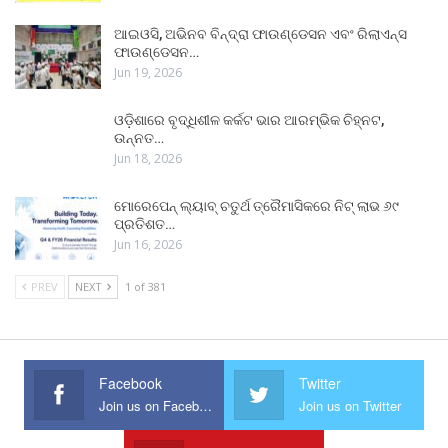
ଆଇଓସି, ଅଭିନବ ବିନ୍ଦ୍ରା ଫାଉଣ୍ଡେସନ ଏବଂ ରିଲାଏନ୍ସ
ଫାଉଣ୍ଡେସନ…
Jun 19, 2026
ଓଡ଼ିଶାରେ ବୃଦ୍ଧିଶୀଳ କର୍କଟ ଭାର ଆରମ୍ଭିକ ଚିହ୍ନଟ,
ଉନ୍ନତ…
Jun 18, 2026
ମୋରେପେନ୍ ଲ୍ୟାବ୍ ଚତୁର୍ଥ ତ୍ରୈମାସିକରେ ନିଟ୍ ଲାଭ ୬୯
ପ୍ରତିଶତ…
Jun 16, 2026
PREV
NEXT
1 of 381
Facebook
Twitter
Join us on Facebook
Join us on Twitter