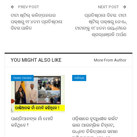
PREV POST
NEXT POST
ଟାଟା ଷ୍ଟିଲ୍ କଳିଙ୍ଗନଗର
ପ୍ରତିଷ୍ଠାତା ଦିବସ: ଟାଟା
ପକ୍ଷରୁ ୧୮୪ତମ ପ୍ରତିଷ୍ଠାତା
ଷ୍ଟିଲ୍ ପକ୍ଷରୁ ଜେଏନ୍
ଦିବସ ପାଳିତ
ଟାଟାଙ୍କୁ ୧୮୪ତମ ଜୟନ୍ତୀରେ
ଶ୍ରଦ୍ଧାଞ୍ଜଳି ଅର୍ପଣ
YOU MIGHT ALSO LIKE
More From Author
ଆଶାର ଆଲୋକ
ବାଣିଜ୍ୟ
ପାଣ୍ଡିଆନଙ୍କ ନାଁ ମୋଦି
ଓଡ଼ିଶାରେ ବୃଦ୍ଧିଶୀଳ କର୍କଟ
କହିଥିବେ !
ଭାର ଆରମ୍ଭିକ ଚିହ୍ନଟ,
ଉନ୍ନତ ଚିକିତ୍ସାରେ ସମାନ