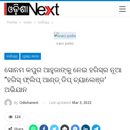
Home
ବଜାର
ବାଣିଜ୍ୟ
vacc polio
ବାଣିଜ୍ୟ
ମୁଖ୍ୟ ଖବର
ସୋନମ କପୁର ଆହୁଜାଙ୍କୁ ନେଇ ହଗିସ୍‌ର ନୂଆ
“ହଗିସ୍ ଫ୍ଲିପ୍ ଆଣ୍ଡ୍ ଡିପ୍ ଚ୍ୟାଲେଞ୍ଜ’
ଅଭିଯାନ
Last updated
Mar 3, 2023
By
Odishanext
124
Share