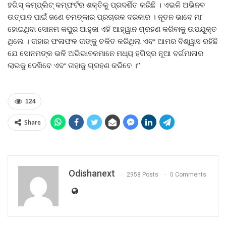
ହଗିସ୍ କମ୍ପ୍ଲିଟ୍ କମ୍ଫର୍ଟର ଶକ୍ତିକୁ ପ୍ରଦର୍ଶିତ କରିଛି । ଏଭଳି ଅଭିନବ
ଉତ୍ପାଦ ପାଇଁ ଜଣେ ଚମତ୍କାର ପ୍ରଚାରକ ଦରକାର । ନୂତନ ଭାବେ ମା’
ହୋଇଥିବା ସୋନମ କପୁର ଆହୁଜା ଏହି ଆହ୍ୱାନ ଗ୍ରହଣ କରିବାକୁ ଉପଯୁକ୍ତ
ଥିଲେ । ତାହାର ଫଳାଫଳ ତାଙ୍କୁ ଚକିତ କରିଥିଲା ଏବଂ ଆମର ବିଶ୍ୱାସ ରହିଛି
ଯେ ସୋନମଙ୍କ ଭଳି ଅଭିଭାବକମାନେ ମଧ୍ୟ ହଗିସ୍‌ର ନୂଆ ବର୍ଗମାଳାର
ଲାଭକୁ ଦେଖିବେ ଏବଂ ତାହାକୁ ଗ୍ରହଣ କରିବେ ।’’
124
Share
Odishanext
2958 Posts
0 Comments