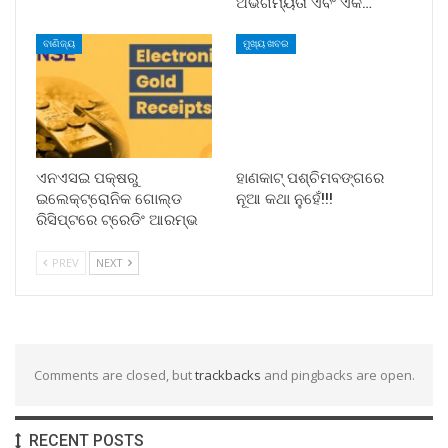
ଅଭିଗମ୍ୟତା ଏବଂ ଏକ…
ବାଣିଜ୍ୟ
ମୁଖ୍ୟ ଖବର
ଏନଏସଇ ପକ୍ଷରୁ
ହାଣକାଟ୍‌ ପଶ୍ଚିମବଙ୍ଗରେ
ଇଲେକ୍‌ଟ୍ରୋନିକ ଗୋଲ୍ଡ
ନୂଆ କଥା ନୁହେଁ!!!
ରିସିପ୍ଟରେ ଟ୍ରେଡିଂ ଆରମ୍ଭ
PREV
NEXT
Comments are closed, but
trackbacks
and pingbacks are open.
RECENT POSTS