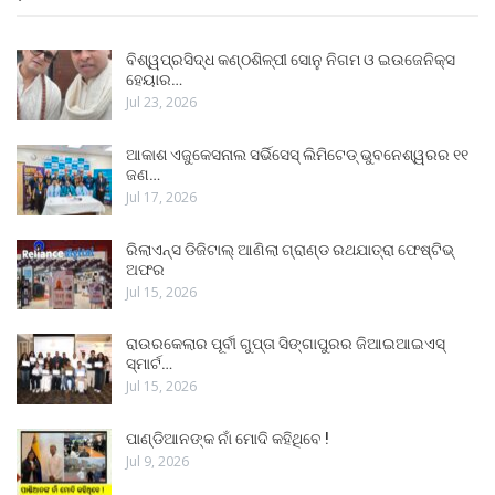
ବିଶ୍ୱପ୍ରସିଦ୍ଧ କଣ୍ଠଶିଳ୍ପୀ ସୋନୁ ନିଗମ ଓ ଇଉଜେନିକ୍ସ
ହେୟାର…
Jul 23, 2026
ଆକାଶ ଏଜୁକେସନାଲ ସର୍ଭିସେସ୍ ଲିମିଟେଡ୍ ଭୁବନେଶ୍ୱରର ୧୧
ଜଣ…
Jul 17, 2026
ରିଲାଏନ୍ସ ଡିଜିଟାଲ୍ ଆଣିଲା ଗ୍ରାଣ୍ଡ ରଥଯାତ୍ରା ଫେଷ୍ଟିଭ୍
ଅଫର
Jul 15, 2026
ରାଉରକେଲାର ପୂର୍ବୀ ଗୁପ୍ତା ସିଙ୍ଗାପୁରର ଜିଆଇଆଇଏସ୍
ସ୍ମାର୍ଟ…
Jul 15, 2026
ପାଣ୍ଡିଆନଙ୍କ ନାଁ ମୋଦି କହିଥିବେ !
Jul 9, 2026