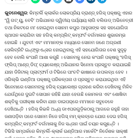
ଭୁବନେଶ୍ୱର
: କିମ୍ବର୍ଲି କ୍ଲାର୍କର ଲୋକପ୍ରିୟ ବ୍ରାଣ୍ଡ୍ ହଗିସ୍ ପକ୍ଷରୁ ଏହାର
“ୱି ଗଟ୍ ୟୁ, ବେବି’ ଅଭିଯାନର ଦ୍ୱିତୀୟ ପର୍ଯ୍ୟାୟ ଲାଗି ବଲିଉଡ୍ ଅଭିନେତ୍ରୀ
ତଥା ନିକଟରେ ମା’ ହୋଇଥିବା ସୋନମ କପୁର ଆହୁଜାଙ୍କ ସହ ସହଯୋଗିତା
ସ୍ଥାପନ କରାଯିବା ସହ ହଗିସ୍ କମ୍ପ୍ଲିଟ୍ କମ୍ଫର୍ଟ ବର୍ଗମାଳାର ଶୁଭାରମ୍ଭ
ହୋଇଛି । ଯୁବତୀ ଏବଂ ମା’ମାନଙ୍କ ମଧ୍ୟରେ ସୋନମ ଜଣେ ଅଗ୍ରଣୀ
ସେଲିବ୍ରିଟି ଇନ୍‌ଫ୍ଲୁଏନ୍‌ସର ହୋଇଥିବାରୁ ଏହି ସହଯୋଗିତାର ବେଶ ସୁଦୃଢ଼
ହେବ ବୋଲି କଂପାନି ଆଶା କରୁଛି । ସୋନମକୁ ନେଇ କଂପାନି ପକ୍ଷରୁ “ହଗିସ୍
ଫ୍ଲିପ୍ ଆଣ୍ଡ୍ ଡିପ୍‌’ ଚ୍ୟାଲେଞ୍ଜ୍ ଅଭିଯାନର ସିନେମା ପ୍ରସ୍ତୁତ କରାଯାଇଛି
ଯାହା ଡିଜିଟାଲ୍ ପ୍ଲାଟ୍‌ଫର୍ମ ଓ ଟିଭିରେ ପାଂଚଟି ଭାଷାରେ ଉପଲବ୍ଧ ହେବ ।
ଓଗିଲ୍‌ଭି ଇଣ୍ଡିଆ ପକ୍ଷରୁ ପରିକଳ୍ପନା ଓ ପ୍ରସ୍ତୁତ କରାଯାଇଥିବା ଏହି
ସିନେମାରେ ସୋନମଙ୍କୁ ହଗିସ୍ ଚ୍ୟାଲେଞ୍ଜ ଗ୍ରହଣ କରିବା ଦେଖିବାକୁ ମିଳିବ
ଯେଉଁଥିରେ ଦୁଇଟି ସୋପାନ ରହିଛି ଯାହା ହେଉଛି କୋମଳତା ଏବଂ ଶୋଷିବା
ଶକ୍ତିକୁ ପରୀକ୍ଷା କରିବା ଯାହା ଡାଇପର୍‌ରେ ମା’ମାନେ ସବୁବେଳେ
ଦେଖିଥାନ୍ତି । ହଗିସ୍ କିଭଳି ଅନ୍ୟ ଡାଏପରଗୁଡ଼ିକଠାରୁ ଆଗରେ ରହୁଛି ତାହା
ଜଣାପଡ଼ିବା ପରେ ସୋନମ ନିଜେ ହଗିସ୍ ମମ୍ କ୍ଲବ୍‌ରେ ଯୋଗ ଦେଇ ହଗିସ୍
କମ୍ପ୍ଲିଟ୍ କମ୍ଫର୍ଟ ବର୍ଗମାଳାକୁ ନିଜ ସନ୍ତାନ ପାଇଁ ଚୟନ କରୁଛନ୍ତି ।
ଟିଭିସି ସମ୍ପର୍କରେ କିମ୍ବର୍ଲି-କ୍ଲାର୍କ ଇଣ୍ଡିଆର ମାର୍କେଟିଂ ନିର୍ଦେଶକ ସାକ୍ଷୀ