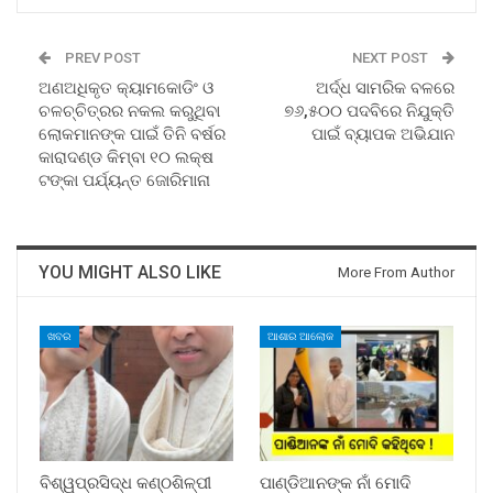
PREV POST
NEXT POST
ଅଣଅଧିକୃତ କ୍ୟାମକୋଡିଂ ଓ
ଅର୍ଦ୍ଧ ସାମରିକ ବଳରେ
ଚଳଚ୍ଚିତ୍ରର ନକଲ କରୁଥିବା
୭୬,୫୦୦ ପଦବିରେ ନିଯୁକ୍ତି
ଲୋକମାନଙ୍କ ପାଇଁ ତିନି ବର୍ଷର
ପାଇଁ ବ୍ୟାପକ ଅଭିଯାନ
କାରାଦଣ୍ଡ କିମ୍ବା ୧୦ ଲକ୍ଷ
ଟଙ୍କା ପର୍ଯ୍ୟନ୍ତ ଜୋରିମାନା
YOU MIGHT ALSO LIKE
More From Author
ଖବର
ଆଶାର ଆଲୋକ
ବିଶ୍ୱପ୍ରସିଦ୍ଧ କଣ୍ଠଶିଳ୍ପୀ
ପାଣ୍ଡିଆନଙ୍କ ନାଁ ମୋଦି