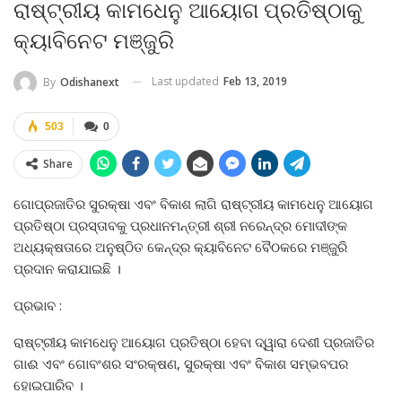
ରାଷ୍ଟ୍ରୀୟ କାମଧେନୁ ଆୟୋଗ ପ୍ରତିଷ୍ଠାକୁ
କ୍ୟାବିନେଟ ମଞ୍ଜୁରି
Last updated
Feb 13, 2019
By
Odishanext
503
0
Share
ଗୋପ୍ରଜାତିର ସୁରକ୍ଷା ଏବଂ ବିକାଶ ଲାଗି ରାଷ୍ଟ୍ରୀୟ କାମଧେନୁ ଆୟୋଗ
ପ୍ରତିଷ୍ଠା ପ୍ରସ୍ତାବକୁ ପ୍ରଧାନମନ୍ତ୍ରୀ ଶ୍ରୀ ନରେନ୍ଦ୍ର ମୋଦୀଙ୍କ
ଅଧ୍ୟକ୍ଷତାରେ ଅନୁଷ୍ଠିତ କେନ୍ଦ୍ର କ୍ୟାବିନେଟ ବୈଠକରେ ମଞ୍ଜୁରି
ପ୍ରଦାନ କରାଯାଇଛି ।
ପ୍ରଭାବ :
ରାଷ୍ଟ୍ରୀୟ କାମଧେନୁ ଆୟୋଗ ପ୍ରତିଷ୍ଠା ହେବା ଦ୍ୱାରା ଦେଶୀ ପ୍ରଜାତିର
ଗାଈ ଏବଂ ଗୋବଂଶର ସଂରକ୍ଷଣ, ସୁରକ୍ଷା ଏବଂ ବିକାଶ ସମ୍ଭବପର
ହୋଇପାରିବ ।