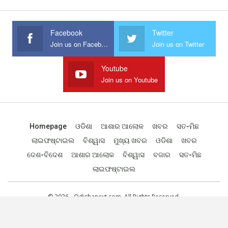
Facebook
Twitter
Join us on Facebook
Join us on Twitter
Youtube
Join us on Youtube
Homepage
ଓଡିଶା
ଆଶାର ଆଲୋକ
ଖବର
ସତ-ମିଛ
ଲାଇଫଷ୍ଟାଇଲ
ବିଶ୍ୱାସ
ମୁଖ୍ୟ ଖବର
ଓଡିଶା
ଖବର
ଦେଶ-ବିଦେଶ
ଆଶାର ଆଲୋକ
ବିଶ୍ୱାସ
ବଜାର
ସତ-ମିଛ
ଲାଇଫଷ୍ଟାଇଲ
© 2026 - Odishanext.com. All Rights Reserved.
Designed by
Web Odisha