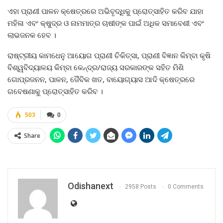
ଏହା ପ୍ରାଣୀ ପାଳନ କ୍ଷେତ୍ରରେ ଅଭିବୃଦ୍ଧିକୁ ପ୍ରୋତ୍ସାହିତ କରିବ ଯାହା
ମହିଳା ଏବଂ କ୍ଷୁଦ୍ର ଓ ନାମମାତ୍ର ଚାଷୀଙ୍କ ପାଇଁ ଅଧିକ ସମାବେଶୀ ଏବଂ
ଲାଭଜନକ ହେବ ।
ରାଷ୍ଟ୍ରୀୟ କାମଧେନୁ ଆୟୋଗ ପ୍ରାଣୀ ଚିକିତ୍ସା, ପ୍ରାଣୀ ବିଜ୍ଞାନ କିମ୍ବା କୃଷି
ବିଶ୍ୱବିଦ୍ୟାଳୟ କିମ୍ବା କେନ୍ଦ୍ର/ରାଜ୍ୟ ସରକାରଙ୍କ ସହିତ ମିଶି
ଗୋପ୍ରଜନନ, ପାଳନ, ଜୈବିକ ଖତ, ବାୟୋଗ୍ୟାସ ଆଦି କ୍ଷେତ୍ରରେ
ଗବେଷଣାକୁ ପ୍ରୋତ୍ସାହିତ କରିବ ।
503
0
Share
Odishanext
2958 Posts
0 Comments