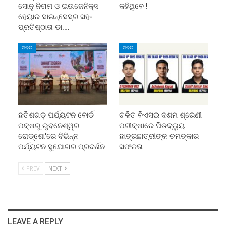
ସୋନୁ ନିଗମ ଓ ଇଉଜେନିକ୍ସ
କହିଥିବେ !
ହେୟାର ସାଇନ୍ସେସ୍ର ସହ-
ପ୍ରତିଷ୍ଠାତା ଡା.…
ଖବର
ଖବର
ଛତିଶଗଡ଼ ପର୍ଯ୍ୟଟନ ବୋର୍ଡ
ଚଳିତ ବିଏସଇ ଦଶମ ଶ୍ରେଣୀ
ପକ୍ଷରୁ ଭୁବନେଶ୍ୱର
ପରୀକ୍ଷାରେ ପିଡବ୍ଲ୍ୟୁ
ରୋଡ୍‌ଶୋ’ରେ ବିଭିନ୍ନ
ଛାତ୍ରଛାତ୍ରୀଙ୍କ ଚମତ୍କାର
ପର୍ଯ୍ୟଟନ ସୁଯୋଗର ପ୍ରଦର୍ଶନ
ସଫଳତା
PREV
NEXT
LEAVE A REPLY