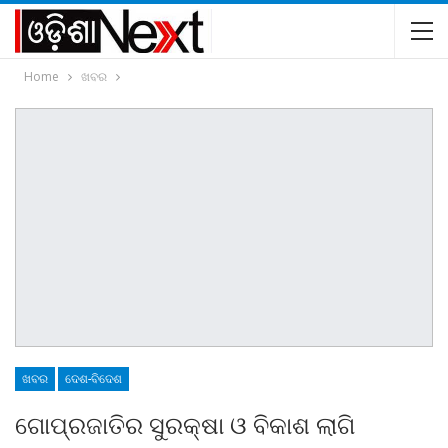
Home
ଖବର
ଖବର
ଦେଶ-ବିଦେଶ
ଗୋପ୍ରଜାତିର ସୁରକ୍ଷା ଓ ବିକାଶ ଲାଗି