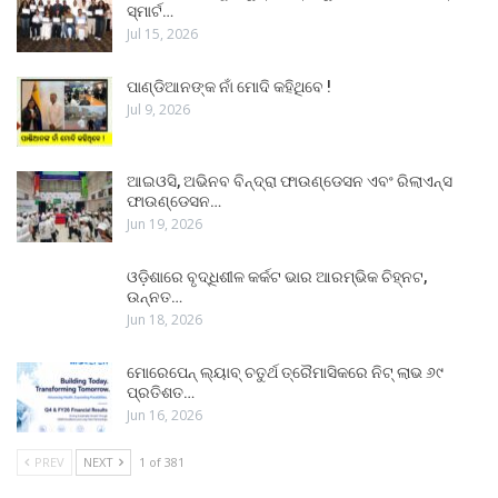
ସ୍ମାର୍ଟ…
Jul 15, 2026
ପାଣ୍ଡିଆନଙ୍କ ନାଁ ମୋଦି କହିଥିବେ !
Jul 9, 2026
ଆଇଓସି, ଅଭିନବ ବିନ୍ଦ୍ରା ଫାଉଣ୍ଡେସନ ଏବଂ ରିଲାଏନ୍ସ
ଫାଉଣ୍ଡେସନ…
Jun 19, 2026
ଓଡ଼ିଶାରେ ବୃଦ୍ଧିଶୀଳ କର୍କଟ ଭାର ଆରମ୍ଭିକ ଚିହ୍ନଟ,
ଉନ୍ନତ…
Jun 18, 2026
ମୋରେପେନ୍ ଲ୍ୟାବ୍ ଚତୁର୍ଥ ତ୍ରୈମାସିକରେ ନିଟ୍ ଲାଭ ୬୯
ପ୍ରତିଶତ…
Jun 16, 2026
PREV
NEXT
1 of 381