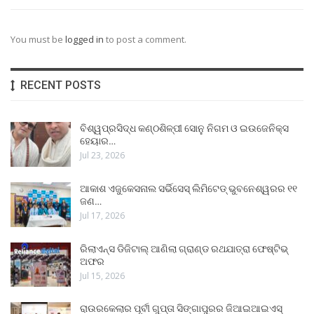
You must be
logged in
to post a comment.
RECENT POSTS
ବିଶ୍ୱପ୍ରସିଦ୍ଧ କଣ୍ଠଶିଳ୍ପୀ ସୋନୁ ନିଗମ ଓ ଇଉଜେନିକ୍ସ
ହେୟାର…
Jul 23, 2026
ଆକାଶ ଏଜୁକେସନାଲ ସର୍ଭିସେସ୍ ଲିମିଟେଡ୍ ଭୁବନେଶ୍ୱରର ୧୧
ଜଣ…
Jul 17, 2026
ରିଲାଏନ୍ସ ଡିଜିଟାଲ୍ ଆଣିଲା ଗ୍ରାଣ୍ଡ ରଥଯାତ୍ରା ଫେଷ୍ଟିଭ୍
ଅଫର
Jul 15, 2026
ରାଉରକେଲାର ପୂର୍ବୀ ଗୁପ୍ତା ସିଙ୍ଗାପୁରର ଜିଆଇଆଇଏସ୍