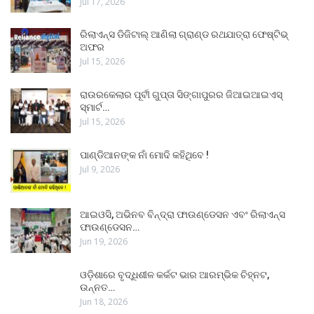
Jul 17, 2026
ରିଲାଏନ୍ସ ଡିଜିଟାଲ୍ ଆଣିଲା ଗ୍ରାଣ୍ଡ ରଥଯାତ୍ରା ଫେଷ୍ଟିଭ୍
ଅଫର
Jul 15, 2026
ରାଉରକେଲାର ପୂର୍ବୀ ଗୁପ୍ତା ସିଙ୍ଗାପୁରର ଜିଆଇଆଇଏସ୍
ସ୍ମାର୍ଟ…
Jul 15, 2026
ପାଣ୍ଡିଆନଙ୍କ ନାଁ ମୋଦି କହିଥିବେ !
Jul 9, 2026
ଆଇଓସି, ଅଭିନବ ବିନ୍ଦ୍ରା ଫାଉଣ୍ଡେସନ ଏବଂ ରିଲାଏନ୍ସ
ଫାଉଣ୍ଡେସନ…
Jun 19, 2026
ଓଡ଼ିଶାରେ ବୃଦ୍ଧିଶୀଳ କର୍କଟ ଭାର ଆରମ୍ଭିକ ଚିହ୍ନଟ,
ଉନ୍ନତ…
Jun 18, 2026