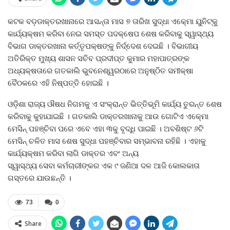
କଟକ ବଡ଼ଡାକ୍ତରଖାନାରେ ଆସନ୍ତା ମାସ ୭ ତାରିଖ ସୁଦ୍ଧା ଏକ୍‍ମୋ ୟୁନିଟ୍‍କୁ
କାର୍ଯ୍ୟକ୍ଷମ କରିବା ନେଇ ସମସ୍ତ ପଦକ୍ଷେପ ଶେଷ କରିବାକୁ ସ୍ୱାସ୍ଥ୍ୟ
ବିଭାଗ ଡାକ୍ତରଖାନା କର୍ତ୍ତୃପକ୍ଷଙ୍କୁ ନିର୍ଦ୍ଦେଶ ଦେଇଛି । ବିଭାଗୀୟ
ଅତିରିକ୍ତ ମୁଖ୍ୟ ଶାସନ ସଚିବ ପ୍ରଦୀପ୍ତ କୁମାର ମହାପାତ୍ରଙ୍କ
ଅଧ୍ୟକ୍ଷତାରେ ଗତକାଲି ଭୁବନେଶ୍ୱରଠାରେ ଅନୁଷ୍ଠିତ ସମୀକ୍ଷା
ବୈଠକରେ ଏହି ନିଷ୍ପତ୍ତି ହୋଇଛି ।
ଓଡ଼ିଶା ରାଜ୍ୟ ଔଷଧ ନିଗମକୁ ଏ ସଂକ୍ରାନ୍ତ ଭିତ୍ତିଭୂମି କାର୍ଯ୍ୟ ତୁରନ୍ତ ଶେଷ
କରିବାକୁ କୁହାଯାଇଛି । ଗତକାଲି ଡାକ୍ତରଖାନାକୁ ଆଉ ଗୋଟିଏ ଏକ୍‍ମୋ
ମେସିନ୍‍ ପହଞ୍ଚିବା ପରେ ଏବେ ଏହା ୩କୁ ବୃଦ୍ଧି ପାଇଛି । ଅବଶିଷ୍ଟ ୬ଟି
ମେସିନ୍‍ ଚଳିତ ମାସ ଶେଷ ସୁଦ୍ଧା ପହଞ୍ଚିବାର ସମ୍ଭାବନା ରହିଛି । ଏହାକୁ
କାର୍ଯ୍ୟକ୍ଷମ କରିବା ଲାଗି ଡାକ୍ତର ଏବଂ ଅନ୍ୟ
ସ୍ୱାସ୍ଥ୍ୟ ସେବା କର୍ମଚାରୀଙ୍କର ଏକ ୯ ଜଣିଆ ଦଳ ଆଜି କୋଲକାତା
ଗସ୍ତରେ ଯାଉଛନ୍ତି ।
73
0
Share