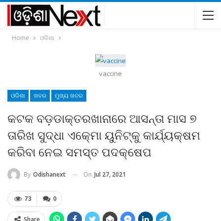
Home
ଓଡିଶା
vaccine
ଓଡିଶା
ଖବର
ମୁଖ୍ୟ ଖବର
କଟକ ବଡ଼ଡାକ୍ତରଖାନାରେ ଆସନ୍ତା ମାସ ୭
ତାରିଖ ସୁଦ୍ଧା ଏକ୍‍ମୋ ୟୁନିଟ୍‍କୁ କାର୍ଯ୍ୟକ୍ଷମ
କରିବା ନେଇ ସମସ୍ତ ପଦକ୍ଷେପ
On
Jul 27, 2021
By
Odishanext
73
0
Share