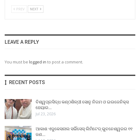
PREV
NEXT
LEAVE A REPLY
You must be
logged in
to post a comment.
RECENT POSTS
ବିଶ୍ୱପ୍ରସିଦ୍ଧ କଣ୍ଠଶିଳ୍ପୀ ସୋନୁ ନିଗମ ଓ ଇଉଜେନିକ୍ସ
ହେୟାର…
Jul 23, 2026
ଆକାଶ ଏଜୁକେସନାଲ ସର୍ଭିସେସ୍ ଲିମିଟେଡ୍ ଭୁବନେଶ୍ୱରର ୧୧
ଜଣ…