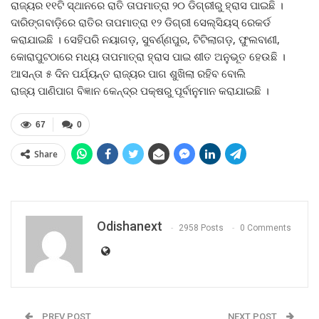
ରାଜ୍ୟର ୧୧ଟି ସ୍ଥାନରେ ରାତି ତାପମାତ୍ରା ୨୦ ଡିଗ୍ରୀରୁ ହ୍ରାସ ପାଇଛି ।
ଦାରିଙ୍ଗବାଡ଼ିରେ ରାତିର ତାପମାତ୍ରା ୧୨ ଡିଗ୍ରୀ ସେଲ୍‍ସିୟସ୍‍ ରେକର୍ଡ
କରାଯାଇଛି । ସେହିପରି ନୟାଗଡ଼, ସୁବର୍ଣ୍ଣପୁର, ଟିଟିଲାଗଡ଼, ଫୁଲବାଣୀ,
କୋରାପୁଟଠାରେ ମଧ୍ୟ ତାପମାତ୍ରା ହ୍ରାସ ପାଇ ଶୀତ ଅନୁଭୂତ ହେଉଛି ।
ଆସନ୍ତା ୫ ଦିନ ପର୍ଯ୍ୟନ୍ତ ରାଜ୍ୟର ପାଗ ଶୁଖିଲା ରହିବ ବୋଲି
ରାଜ୍ୟ ପାଣିପାଗ ବିଜ୍ଞାନ କେନ୍ଦ୍ର ପକ୍ଷରୁ ପୂର୍ବାନୁମାନ କରାଯାଇଛି ।
67
0
Share
Odishanext
2958 Posts
0 Comments
PREV POST
NEXT POST