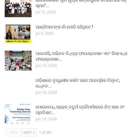
ସ୍ମାର୍ଟ…
Jul 15, 2026
ପାଣ୍ଡିଆନଙ୍କ ନାଁ ମୋଦି କହିଥିବେ !
Jul 9, 2026
ଆଇଓସି, ଅଭିନବ ବିନ୍ଦ୍ରା ଫାଉଣ୍ଡେସନ ଏବଂ ରିଲାଏନ୍ସ
ଫାଉଣ୍ଡେସନ…
Jun 19, 2026
ଓଡ଼ିଶାରେ ବୃଦ୍ଧିଶୀଳ କର୍କଟ ଭାର ଆରମ୍ଭିକ ଚିହ୍ନଟ,
ଉନ୍ନତ…
Jun 18, 2026
ମୋରେପେନ୍ ଲ୍ୟାବ୍ ଚତୁର୍ଥ ତ୍ରୈମାସିକରେ ନିଟ୍ ଲାଭ ୬୯
ପ୍ରତିଶତ…
Jun 16, 2026
PREV
NEXT
1 of 381