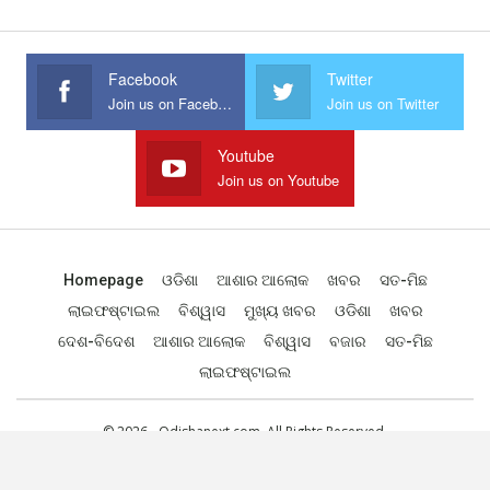
Facebook
Twitter
Join us on Facebook
Join us on Twitter
Youtube
Join us on Youtube
Homepage
ଓଡିଶା
ଆଶାର ଆଲୋକ
ଖବର
ସତ-ମିଛ
ଲାଇଫଷ୍ଟାଇଲ
ବିଶ୍ୱାସ
ମୁଖ୍ୟ ଖବର
ଓଡିଶା
ଖବର
ଦେଶ-ବିଦେଶ
ଆଶାର ଆଲୋକ
ବିଶ୍ୱାସ
ବଜାର
ସତ-ମିଛ
ଲାଇଫଷ୍ଟାଇଲ
© 2026 - Odishanext.com. All Rights Reserved.
Designed by
Web Odisha