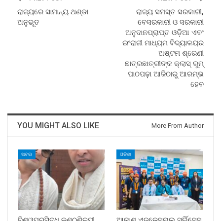
ରାଜ୍ୟରେ ସାମାନ୍ୟ ଥଣ୍ଡା
ରାଜ୍ୟ ସମସ୍ତ ସରକାରୀ,
ଅନୁଭୂତ
ବେସରକାରୀ ଓ ସରକାରୀ
ଅନୁଦାନପ୍ରାପ୍ତ ଓଡ଼ିଆ ଏବଂ
ଇଂରାଜୀ ମାଧ୍ୟମ ବିଦ୍ୟାଳୟର
ଅଷ୍ଟମ ଶ୍ରେଣୀ
ଛାତ୍ରଛାତ୍ରୀଙ୍କ କ୍ଲାସ୍‍ ରୁମ୍‍
ପାଠପଢ଼ା ଆଜିଠାରୁ ଆରମ୍ଭ
ହେବ
YOU MIGHT ALSO LIKE
More From Author
ଖବର
ଓଡିଶା
ବିଶ୍ୱପ୍ରସିଦ୍ଧ କଣ୍ଠଶିଳ୍ପୀ
ଆକାଶ ଏଜୁକେସନାଲ ସର୍ଭିସେସ୍