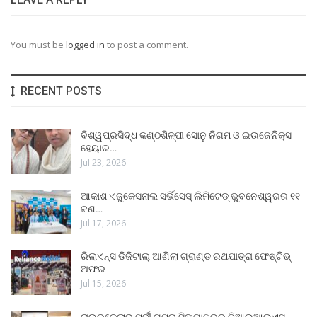
You must be
logged in
to post a comment.
RECENT POSTS
ବିଶ୍ୱପ୍ରସିଦ୍ଧ କଣ୍ଠଶିଳ୍ପୀ ସୋନୁ ନିଗମ ଓ ଇଉଜେନିକ୍ସ
ହେୟାର…
Jul 23, 2026
ଆକାଶ ଏଜୁକେସନାଲ ସର୍ଭିସେସ୍ ଲିମିଟେଡ୍ ଭୁବନେଶ୍ୱରର ୧୧
ଜଣ…
Jul 17, 2026
ରିଲାଏନ୍ସ ଡିଜିଟାଲ୍ ଆଣିଲା ଗ୍ରାଣ୍ଡ ରଥଯାତ୍ରା ଫେଷ୍ଟିଭ୍
ଅଫର
Jul 15, 2026
ରାଉରକେଲାର ପୂର୍ବୀ ଗୁପ୍ତା ସିଙ୍ଗାପୁରର ଜିଆଇଆଇଏସ୍