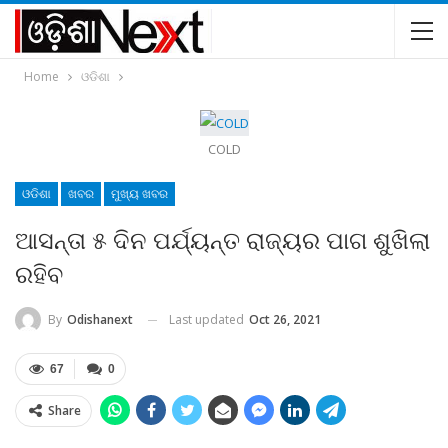
Home
ଓଡିଶା
COLD
ଓଡିଶା
ଖବର
ମୁଖ୍ୟ ଖବର
ଆସନ୍ତା ୫ ଦିନ ପର୍ଯ୍ୟନ୍ତ ରାଜ୍ୟର ପାଗ ଶୁଖିଲା
ରହିବ
Last updated
Oct 26, 2021
By
Odishanext
67
0
Share