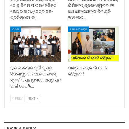
ସୋନୁ ନିଗମ ଓ ଇଉଜେନିକ୍ସ
ଲିମିଟେଡ୍ ଭୁବନେଶ୍ୱରର ୧୧
ହେୟାର ସାଇନ୍ସେସ୍ର ସହ-
ଜଣ ଛାତ୍ରଛାତ୍ରୀ ନିଟ ଯୁଜି
ପ୍ରତିଷ୍ଠାତା ଡା.…
୨୦୨୬ରେ…
ଓଡିଶା
ଆଶାର ଆଲୋକ
ରାଉରକେଲାର ପୂର୍ବୀ ଗୁପ୍ତା
ପାଣ୍ଡିଆନଙ୍କ ନାଁ ମୋଦି
ସିଙ୍ଗାପୁରର ଜିଆଇଆଇଏସ୍
କହିଥିବେ !
ସ୍ମାର୍ଟ କ୍ୟାମ୍ପସରେ ଅଧ୍ୟୟନ
ପାଇଁ ୧୦୦%…
PREV
NEXT
LEAVE A REPLY