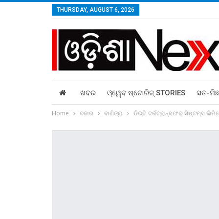
THURSDAY, AUGUST 6, 2026
ଖବର
ଓ୍ୱେବ ଷ୍ଟୋରିଜ୍‌ STORIES
ସତ-ମି
Home
ବଜାର
ବାଣିଜ୍ୟ
ଡିଭ୍‌ଗି ଟର୍କଟ୍ରାନ୍ସଫର୍ ସିଷ୍ଟମ୍‌ସ