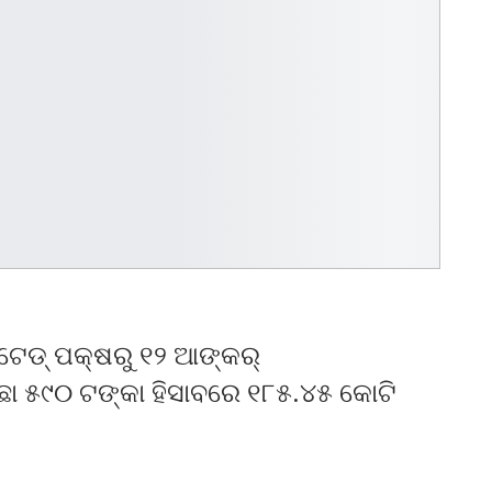
ିମିଟେଡ୍ ପକ୍ଷରୁ ୧୨ ଆଙ୍କର୍
ଛା ୫୯୦ ଟଙ୍କା ହିସାବରେ ୧୮୫.୪୫ କୋଟି