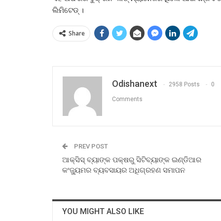
ଲିମିଟେଡ୍ ।
Share
Odishanext
2958 Posts
0
Comments
PREV POST
ଆକ୍ସିସ୍ ବ୍ୟାଙ୍କ ପକ୍ଷରୁ ସିଟିବ୍ୟାଙ୍କ ଇଣ୍ଡିଆର
କଂଜ୍ୟୁମର ବ୍ୟବସାୟର ଅଧିଗ୍ରହଣ ସମାପନ
YOU MIGHT ALSO LIKE