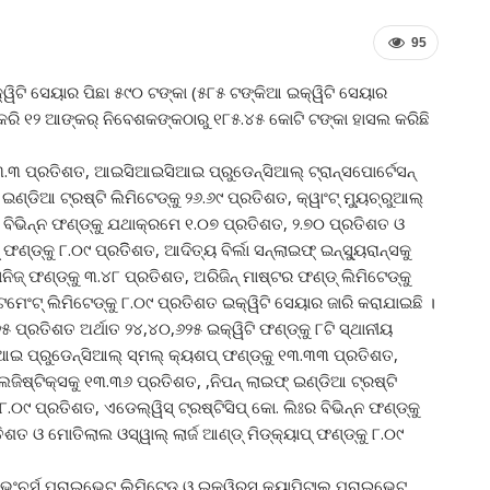
95
୍ ଇକ୍ୱିଟି ସେୟାର ପିଛା ୫୯୦ ଟଙ୍କା (୫୮୫ ଟଙ୍କିଆ ଇକ୍ୱିଟି ସେୟାର
କରି ୧୨ ଆଙ୍କର୍ ନିବେଶକଙ୍କଠାରୁ ୧୮୫.୪୫ କୋଟି ଟଙ୍କା ହାସଲ କରିଛି
୩.୩ ପ୍ରତିଶତ, ଆଇସିଆଇସିଆଇ ପ୍ରୁଡେନ୍ସିଆଲ୍ ଟ୍ରାନ୍ସପୋର୍ଟେସନ୍
ଣ୍ଡିଆ ଟ୍ରଷ୍ଟି ଲିମିଟେଡ୍‌କୁ ୨୬.୬୯ ପ୍ରତିଶତ, କ୍ୱାଂଟ୍ ମ୍ୟୁଚ୍ରୁଆଲ୍
ଃର ବିଭିନ୍ନ ଫଣ୍ଡ୍‌କୁ ଯଥାକ୍ରମେ ୧.୦୭ ପ୍ରତିଶତ, ୨.୭୦ ପ୍ରତିଶତ ଓ
ଣ୍ଡ୍‌କୁ ୮.୦୯ ପ୍ରତିିଶତ, ଆଦିତ୍ୟ ବିର୍ଲା ସନ୍‌ଲାଇଫ୍ ଇନ୍‌ସ୍ୟୁରାନ୍ସକୁ
ିଜ୍ ଫଣ୍ଡ୍‌କୁ ୩.୪୮ ପ୍ରତିଶତ, ଅରିଜିନ୍ ମାଷ୍ଟର ଫଣ୍ଡ୍ ଲିମିଟେଡ୍‌କୁ
ଂଟ୍ ଲିମିଟେଡ୍‌କୁ ୮.୦୯ ପ୍ରତିଶତ ଇକ୍ୱିଟି ସେୟାର ଜାରି କରାଯାଇଛି ।
୍ରତିଶତ ଅର୍ଥାତ ୨୪,୪୦,୬୨୫ ଇକ୍ୱିଟି ଫଣ୍ଡ୍‌କୁ ୮ଟି ସ୍ଥାନୀୟ
ଆଇ ପ୍ରୁଡେନ୍ସିଆଲ୍ ସ୍ମଲ୍ କ୍ୟଶପ୍ ଫଣ୍ଡ୍‌କୁ ୧୩.୩୩ ପ୍ରତିଶତ,
ଜିଷ୍ଟିକ୍ସକୁ ୧୩.୩୬ ପ୍ରତିଶତ, ,ନିପନ୍ ଲାଇଫ୍ ଇଣ୍ଡିଆ ଟ୍ରଷ୍ଟି
 ୮.୦୯ ପ୍ରତିଶତ, ଏଡେଲ୍‌ୱିସ୍ ଟ୍ରଷ୍ଟିସିପ୍ କୋ. ଲିଃର ବିଭିନ୍ନ ଫଣ୍ଡ୍‌କୁ
 ଓ ମୋତିଲାଲ ଓସ୍ୱାଲ୍ ଲାର୍ଜ ଆଣ୍ଡ୍ ମିଡ୍‌କ୍ୟାପ୍ ଫଣ୍ଡ୍‌କୁ ୮.୦୯
ଂଚର୍ସ ପ୍ରାଇଭେଟ୍ ଲିମିଟେଡ୍ ଓ ଇକ୍ୱିରସ୍ କ୍ୟାପିଟାଲ୍ ପ୍ରାଇଭେଟ୍