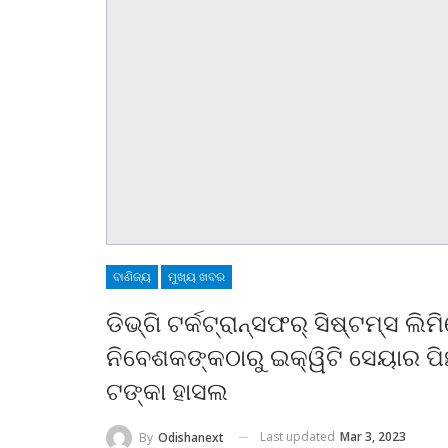
ବାଣିଜ୍ୟ
ମୁଖ୍ୟ ଖବର
ଡିଭ୍‌ଗି ଟର୍କଟ୍ରାନ୍ସଫର୍ ସିଷ୍ଟମ୍‌ସ ଲ
ନିବେଶକଙ୍କଠାରୁ ଇକ୍ୱିଟି ସେୟାର ପି
ଟଙ୍କା ହାସଲ
Last updated
Mar 3, 2023
By
Odishanext