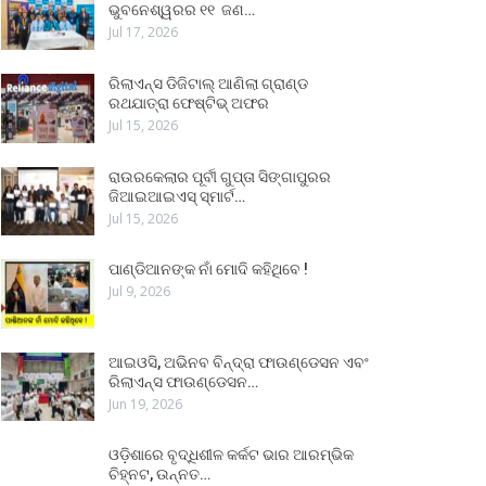
ଭୁବନେଶ୍ୱରର ୧୧ ଜଣ…
Jul 17, 2026
ରିଲାଏନ୍ସ ଡିଜିଟାଲ୍ ଆଣିଲା ଗ୍ରାଣ୍ଡ
ରଥଯାତ୍ରା ଫେଷ୍ଟିଭ୍ ଅଫର
Jul 15, 2026
ରାଉରକେଲାର ପୂର୍ବୀ ଗୁପ୍ତା ସିଙ୍ଗାପୁରର
ଜିଆଇଆଇଏସ୍ ସ୍ମାର୍ଟ…
Jul 15, 2026
ପାଣ୍ଡିଆନଙ୍କ ନାଁ ମୋଦି କହିଥିବେ !
Jul 9, 2026
ଆଇଓସି, ଅଭିନବ ବିନ୍ଦ୍ରା ଫାଉଣ୍ଡେସନ ଏବଂ
ରିଲାଏନ୍ସ ଫାଉଣ୍ଡେସନ…
Jun 19, 2026
ଓଡ଼ିଶାରେ ବୃଦ୍ଧିଶୀଳ କର୍କଟ ଭାର ଆରମ୍ଭିକ
ଚିହ୍ନଟ, ଉନ୍ନତ…