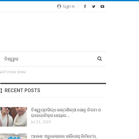
Sign In
ବିଶ୍ୱାସ
 କୋଟି ଟଙ୍କା ହାସଲ
RECENT POSTS
ବିଶ୍ୱପ୍ରସିଦ୍ଧ କଣ୍ଠଶିଳ୍ପୀ ସୋନୁ ନିଗମ ଓ
ଇଉଜେନିକ୍ସ ହେୟାର…
Jul 23, 2026
ଆକାଶ ଏଜୁକେସନାଲ ସର୍ଭିସେସ୍ ଲିମିଟେଡ୍