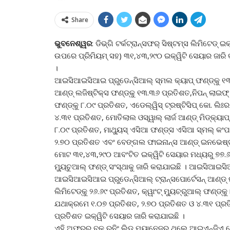
Share
ଭୁବନେଶ୍ୱର
: ଡିଭ୍‌ଗି ଟର୍କଟ୍ରାନ୍ସଫର୍ ସିଷ୍ଟମ୍‌ସ ଲିମିଟେଡ
ଉପରେ ପ୍ରିମିୟମ୍ ସହ) ୩୧,୪୩,୨୯୦ ଇକ୍ୱିଟି ସେୟାର ଜାରି 
।
ଆଇସିଆଇସିଆଇ ପ୍ରୁଡେନ୍ସିଆଲ୍ ସ୍ମଲ କ୍ୟାପ୍ ଫଣ୍ଡ୍‌କୁ ୧
ଆଣ୍ଡ୍ ଲଜିଷ୍ଟିକ୍ସ ଫଣ୍ଡ୍‌କୁ ୧୩.୩୬ ପ୍ରତିଶତ,ନିପନ୍ ଲାଇଫ୍ ଇ
ଫଣ୍ଡ୍‌କୁ ୮.୦୯ ପ୍ରତିଶତ, ଏଡେଲ୍‌ୱିସ୍ ଟ୍ରଷ୍ଟିସିପ୍ କୋ. ଲି
୪.୩୧ ପ୍ରତିଶତ, ମୋତିଲାଲ ଓସ୍ୱାଲ୍ ଲାର୍ଜ ଆଣ୍ଡ୍ ମିଡ୍‌କ୍ୟାପ୍ ଫ
୮.୦୯ ପ୍ରତିଶତ, ମାଥ୍ୟୁସ୍ ଏସିଆ ଫଣ୍ଡ୍‌ସ ଏସିଆ ସ୍ମଲ୍ କଂପାନ
୨.୭୦ ପ୍ରତିଶତ ଏବଂ ବେଙ୍ଗଲ ଫାଇନାନ୍ସ ଆଣ୍ଡ୍ ଇନଭେଷ୍ଟମେ
ମୋଟ ୩୧,୪୩,୨୯୦ ଆବଂଟିତ ଇକ୍ୱିଟି ସେୟାର ମଧ୍ୟରୁ ୭୭.୬୫ ପ
ମ୍ୟୁଚୁଆଲ୍ ଫଣ୍ଡ୍ ସଂସ୍ଥାକୁ ଜାରି କରାଯାଇଛି । ଆଇସିଆଇସି
ଆଇସିଆଇସିଆଇ ପ୍ରୁଡେନ୍‌ସିଆଲ୍ ଟ୍ରାନ୍ସପୋର୍ଟେସନ୍ ଆଣ୍ଡ୍ ଲ
ଲିମିଟେଡ୍‌କୁ ୨୬.୬୯ ପ୍ରତିଶତ, କ୍ୱାଂଟ୍ ମ୍ୟୁଚ୍ରୁଆଲ୍ ଫଣ୍ଡ୍‌କୁ
ଯଥାକ୍ରମେ ୧.୦୭ ପ୍ରତିଶତ, ୨.୭୦ ପ୍ରତିଶତ ଓ ୪.୩୧ ପ୍ରତିଶତ
ପ୍ରତିିଶତ ଇକ୍ୱିଟି ସେୟାର ଜାରି କରାଯାଇଛି ।
ଏହି ଅଫରର ବୁକ୍ ରନିଂ ଲିଡ୍ ମ୍ୟାନେଜର ଥିଲେ ଆଇଏନ୍‌ଜିଏ ଭେ