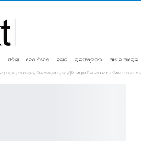
ଛ
ଓଡିଶା
ଦେଶ-ବିଦେଶ
ବଜାର
ଲାଇଫଷ୍ଟାଇଲ
ଆଶାର ଆଲୋକ
 ଲିମିଟେଡ୍ ପକ୍ଷରୁ ୧୨ ଆଙ୍କର୍ ନିବେଶକଙ୍କଠାରୁ ଇକ୍ୱିଟି ସେୟାର ପିଛା ୫୯୦ ଟଙ୍କା ହିସାବରେ ୧୮୫.୪୫