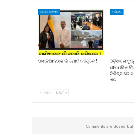
ଆଶାର ଆଲୋକ
ବାଣିଜ୍ୟ
ପାଣ୍ଡିଆନଙ୍କ ନାଁ ମୋଦି କହିଥିବେ !
ଓଡ଼ିଶାରେ ବୃଦ
ଆରମ୍ଭିକ ଚିହ
ଚିକିତ୍ସାରେ 
ଏକ…
PREV
NEXT
Comments are closed, but