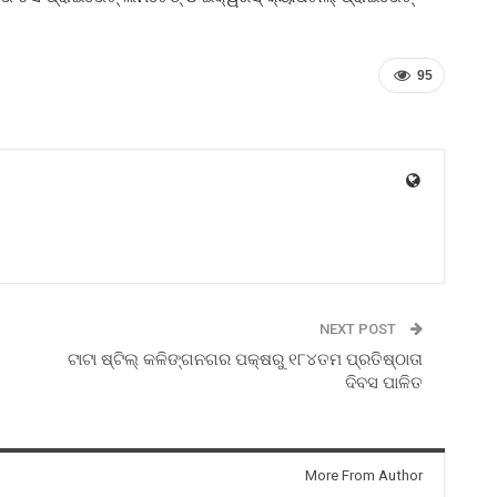
95
NEXT POST
ଟାଟା ଷ୍ଟିଲ୍ କଳିଙ୍ଗନଗର ପକ୍ଷରୁ ୧୮୪ତମ ପ୍ରତିଷ୍ଠାତା
ଦିବସ ପାଳିତ
More From Author