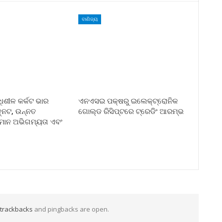
ବାଣିଜ୍ୟ
୍ଧିଶୀଳ କର୍କଟ ଭାର
ଏନଏସଇ ପକ୍ଷରୁ ଇଲେକ୍‌ଟ୍ରୋନିକ
୍ନଟ, ଉନ୍ନତ
ଗୋଲ୍ଡ ରିସିପ୍ଟରେ ଟ୍ରେଡିଂ ଆରମ୍ଭ
ସମାନ ଅଭିଗମ୍ୟତା ଏବଂ
trackbacks
and pingbacks are open.