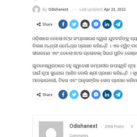
Last updated
Apr 23, 2022
By
Odishanext
Share
ଓଡ଼ିଶାରେ ଡେଲୋଏଟ୍‍ର ସଂପ୍ରସାରଣ ଦ୍ୱାରା ଯୁବବର୍ଗଙ୍କୁ ବ୍ୟ
ବିକାଶ ମନ୍ତ୍ରୀ ଧର୍ମେନ୍ଦ୍ର ପ୍ରଧାନ କହିଛନ୍ତି । ଏକ ଟ୍ୱିଟ୍‍ ବା
ସୀତାରମଣ ଏବଂ ଡେଲୋଏଟର ଗ୍ଲୋବାଲ୍‍ ସିଇଓ ପୁନିତ ରେଞ୍ଜନ
ଭୁବନେଶ୍ୱରଠାରେ ବହୁ ସ୍ୱଦେଶୀ କମ୍ପାନୀର ଉପସ୍ଥିତି ନୂଆ ସ
ପାଇଁ ନୂଆ ସୁଯୋଗ ଆଣିବ ବୋଲି ଶ୍ରୀ ପ୍ରଧାନ କହିଛନ୍ତି । ସୂଚ
ଆଡଭାଇଜରୀ, ଟିକସ ଏବଂ ଆନୁସଙ୍ଗିକ ସେବା ପ୍ରଦାନ କରିବା
Share
Odishanext
2958 Posts
0
Comments