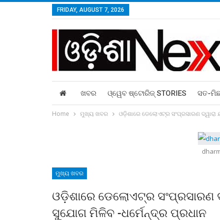
FRIDAY, AUGUST 7, 2026
ଖବର
ଓ୍ୱେବ ଷ୍ଟୋରିଜ୍‌ STORIES
ସତ-ମି
Home
ମୁଖ୍ୟ ଖବର
ଓଡ଼ିଶାରେ ଡେଲୋଏଟ୍‍ର ସଂପ୍ରସାରଣ ଦ୍ୱାରା ଯୁବ
dharm
ମୁଖ୍ୟ ଖବର
ଓଡ଼ିଶାରେ ଡେଲୋଏଟ୍‍ର ସଂପ୍ରସାରଣ ଦ୍ୱ
ସୁଯୋଗ ମିଳିବ -ଧର୍ମେନ୍ଦ୍ର ପ୍ରଧାନ