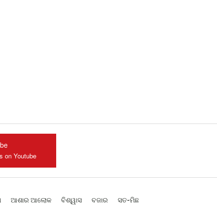
ube
us on Youtube
ଶ
ଆଶାର ଆଲୋକ
ବିଶ୍ୱାସ
ବଜାର
ସତ-ମିଛ