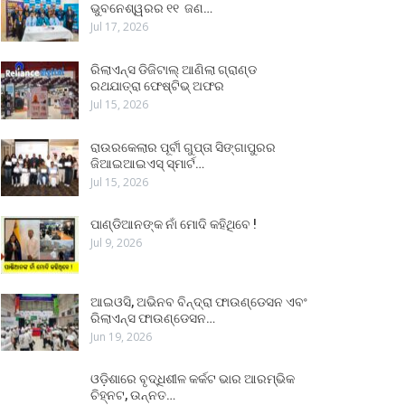
ଭୁବନେଶ୍ୱରର ୧୧ ଜଣ…
Jul 17, 2026
ରିଲାଏନ୍ସ ଡିଜିଟାଲ୍ ଆଣିଲା ଗ୍ରାଣ୍ଡ
ରଥଯାତ୍ରା ଫେଷ୍ଟିଭ୍ ଅଫର
Jul 15, 2026
ରାଉରକେଲାର ପୂର୍ବୀ ଗୁପ୍ତା ସିଙ୍ଗାପୁରର
ଜିଆଇଆଇଏସ୍ ସ୍ମାର୍ଟ…
Jul 15, 2026
ପାଣ୍ଡିଆନଙ୍କ ନାଁ ମୋଦି କହିଥିବେ !
Jul 9, 2026
ଆଇଓସି, ଅଭିନବ ବିନ୍ଦ୍ରା ଫାଉଣ୍ଡେସନ ଏବଂ
ରିଲାଏନ୍ସ ଫାଉଣ୍ଡେସନ…
Jun 19, 2026
ଓଡ଼ିଶାରେ ବୃଦ୍ଧିଶୀଳ କର୍କଟ ଭାର ଆରମ୍ଭିକ
ଚିହ୍ନଟ, ଉନ୍ନତ…