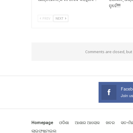
ନୁହେଁ!!!
PREV
NEXT
Comments are closed, but
Faceb
Join u
Homepage
ଓଡିଶା
ଆଶାର ଆଲୋକ
ଖବର
ସତ-ମି
ଲାଇଫଷ୍ଟାଇଲ