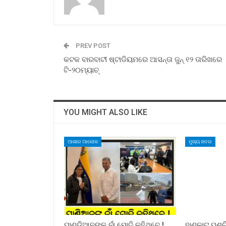
PREV POST
କଟକ ବାରବାଟୀ ଷ୍ଟାଡିୟମରେ ଆସନ୍ତା ଜୁନ୍‍ ୧୨ ତାରିଖରେ
ଟି-୨୦ମ୍ୟାଚ୍‍
YOU MIGHT ALSO LIKE
ଆଶାର ଆଲୋକ
ମୁଖ୍ୟ ଖବର
ପାଣ୍ଡିଆନଙ୍କ ନାଁ ମୋଦି କହିଥିବେ !
ହାଣକାଟ୍‌ ପଶ