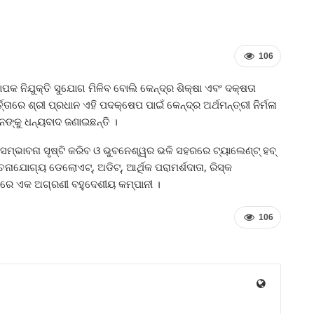
106
ାପକ ନିଯୁକ୍ତି ସୁଯୋଗ ମିଳିବ ବୋଲି କେନ୍ଦ୍ର ଶିକ୍ଷା ଏବଂ ଦକ୍ଷତା
ର୍ତ୍ତାରେ ଶ୍ରୀ ପ୍ରଧାନ ଏହି ପଦକ୍ଷେପ ପାଇଁ କେନ୍ଦ୍ର ଅର୍ଥମନ୍ତ୍ରୀ ନିର୍ମଳା
ଙ୍କୁ ଧନ୍ୟବାଦ ଜଣାଇଛନ୍ତି ।
ମ୍ଭାବନା ସୃଷ୍ଟି କରିବ ଓ ଭୁବନେଶ୍ୱର ଭଳି ସହରରେ ଟ୍ୟାଲେଣ୍ଟ୍‍ ହବ୍‍
ନାଯୋଗ୍ୟ ଡେଲୋଏଟ୍‍, ଅଡିଟ୍‍, ଆର୍ଥିକ ପରାମର୍ଶଦାତା, ରିସ୍କ
ରେ ଏକ ଅଗ୍ରଣୀ ବହୁଦେଶୀୟ କମ୍ପାନୀ ।
106