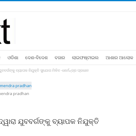
ଛ
ଓଡିଶା
ଦେଶ-ବିଦେଶ
ବଜାର
ଲାଇଫଷ୍ଟାଇଲ
ଆଶାର ଆଲୋକ
ବର୍ଗଙ୍କୁ ବ୍ୟାପକ ନିଯୁକ୍ତି ସୁଯୋଗ ମିଳିବ -ଧର୍ମେନ୍ଦ୍ର ପ୍ରଧାନ
endra pradhan
ାରା ଯୁବବର୍ଗଙ୍କୁ ବ୍ୟାପକ ନିଯୁକ୍ତି