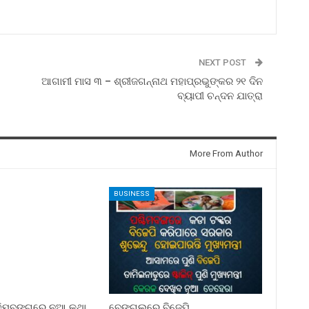
NEXT POST
ଆଗାମୀ ମାସ ୩ – ଶ୍ରୀଜଗନ୍ନାଥ ମହାପ୍ରଭୁଙ୍କର ୨୧ ଦିନ
ବ୍ୟାପୀ ଚନ୍ଦନ ଯାତ୍ରା
More From Author
BUSINESS
୍ଚିମବଙ୍ଗରେ ନୂଆ କଥା
ବେଙ୍ଗଲରେ ବିଜେପି