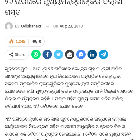
୨୬ ତାରିଖରେ ମୁଖ୍ୟମନ୍ତ୍ରୀଙ୍କର ଦିଲ୍ଲୀ
ଗସ୍ତ
On
Aug 23, 2019
By
Odishanext
1,245
0
Share
ଭୁବନେଶ୍ୱର .- ଆସନ୍ତା ୨୬ ତାରିଖରେ କେନ୍ଦ୍ର ଗୃହ ମନ୍ତ୍ରୀ ଅମିତ
ଶାହାଙ୍କ ଅଧ୍ୟକ୍ଷତାରେ ନୂଆଦିଲ୍ଲୀଠାରେ ଅନୁଷ୍ଠିତ ହେବାକୁ ଥିବା
ନକ୍ସଲ ପ୍ରଭାବିତ ରାଜ୍ୟଗୁଡ଼ିକର ମୁଖ୍ୟମନ୍ତ୍ରୀ ସମ୍ମିଳନୀରେ
ଯୋଗଦେବା ଲାଗି ମୁଖ୍ୟମନ୍ତ୍ରୀ ନବୀନ ପଟ୍ଟନାୟକ ଆଜି ଦିଲ୍ଲୀ ଗସ୍ତରେ
ଯିବାର କାର୍ଯ୍ୟକ୍ରମ ରହିଛି । ତାଙ୍କ ସହିତ ମୁଖ୍ୟ ଶାସନ ସଚିବ ଅଶିତ୍‍
ତ୍ରିପାଠୀ ମଧ୍ୟ ଏହି ବୈଠକରେ ଯୋଗ ଦେବେ ।
ଏହି ପରିପ୍ରେକ୍ଷୀରେ ଗତକାଲି ଭୁବନେଶ୍ୱରଠାରେ ରାଜ୍ୟରେ ନକ୍ସଲ
କାର୍ଯ୍ୟକଳାପ ନିୟନ୍ତ୍ରଣ ସହିତ ମାଓବାଦୀ ଅଧ୍ୟୁଷିତ ଅଞ୍ଚଳର ବିକାଶ
ଉପରେ ଏକ ବୈଠକ ଅନୁଷ୍ଠିତ ହୋଇଯାଇଛି । ବୈଠକ ପରେ ମୁଖ୍ୟ ସଚିବ