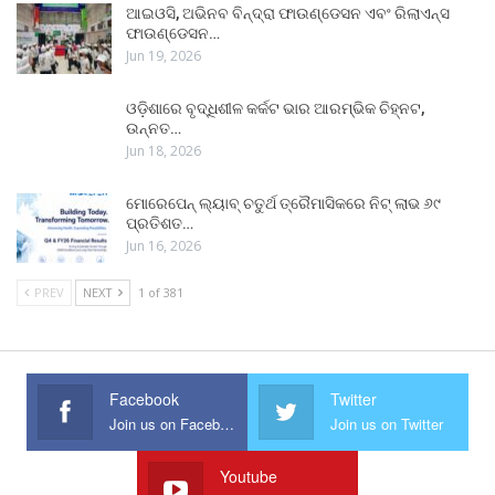
ଆଇଓସି, ଅଭିନବ ବିନ୍ଦ୍ରା ଫାଉଣ୍ଡେସନ ଏବଂ ରିଲାଏନ୍ସ
ଫାଉଣ୍ଡେସନ…
Jun 19, 2026
ଓଡ଼ିଶାରେ ବୃଦ୍ଧିଶୀଳ କର୍କଟ ଭାର ଆରମ୍ଭିକ ଚିହ୍ନଟ,
ଉନ୍ନତ…
Jun 18, 2026
ମୋରେପେନ୍ ଲ୍ୟାବ୍ ଚତୁର୍ଥ ତ୍ରୈମାସିକରେ ନିଟ୍ ଲାଭ ୬୯
ପ୍ରତିଶତ…
Jun 16, 2026
PREV
NEXT
1 of 381
Facebook
Twitter
Join us on Facebook
Join us on Twitter
Youtube