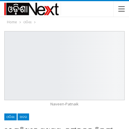
Home
ଓଡିଶା
Naveen-Patnaik
ଓଡିଶା
ଖବର