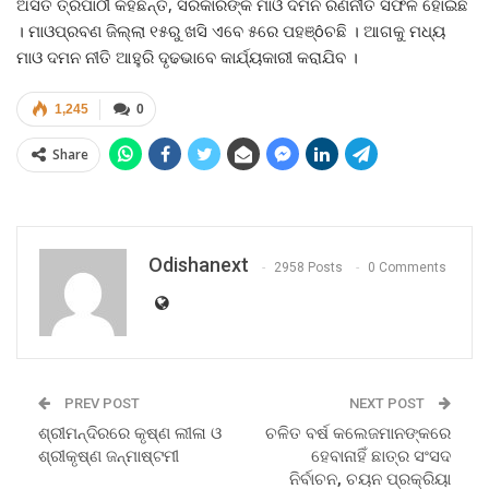
ଅସିତ ତ୍ରିପାଠୀ କହିଛନ୍ତି, ସରକାରଙ୍କ ମାଓ ଦମନ ରଣନୀତି ସଫଳ ହୋଇଛି
। ମାଓପ୍ରବଣ ଜିଲ୍ଲା ୧୫ରୁ ଖସି ଏବେ ୫ରେ ପହଞ୍ôଚଛି । ଆଗକୁ ମଧ୍ୟ
ମାଓ ଦମନ ନୀତି ଆହୁରି ଦୃଢଭାବେ କାର୍ଯ୍ୟକାରୀ କରାଯିବ ।
1,245
0
Share
Odishanext
2958 Posts
0 Comments
PREV POST
NEXT POST
ଶ୍ରୀମନ୍ଦିରରେ କୃଷ୍ଣ ଲୀଳା ଓ
ଚଳିତ ବର୍ଷ କଲେଜମାନଙ୍କରେ
ଶ୍ରୀକୃଷ୍ଣ ଜନ୍ମାଷ୍ଟମୀ
ହେବାନାହିଁ ଛାତ୍ର ସଂସଦ
ନିର୍ବାଚନ, ଚୟନ ପ୍ରକ୍ରିୟା