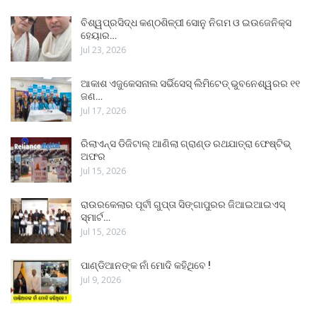
ବିଶ୍ୱପ୍ରସିଦ୍ଧ କଣ୍ଠଶିଳ୍ପୀ ସୋନୁ ନିଗମ ଓ ଇଉଜେନିକ୍ସ
ହେୟାର…
Jul 23, 2026
ଆକାଶ ଏଜୁକେସନାଲ ସର୍ଭିସେସ୍ ଲିମିଟେଡ୍ ଭୁବନେଶ୍ୱରର ୧୧
ଜଣ…
Jul 17, 2026
ରିଲାଏନ୍ସ ଡିଜିଟାଲ୍ ଆଣିଲା ଗ୍ରାଣ୍ଡ ରଥଯାତ୍ରା ଫେଷ୍ଟିଭ୍
ଅଫର
Jul 15, 2026
ରାଉରକେଲାର ପୂର୍ବୀ ଗୁପ୍ତା ସିଙ୍ଗାପୁରର ଜିଆଇଆଇଏସ୍
ସ୍ମାର୍ଟ…
Jul 15, 2026
ପାଣ୍ଡିଆନଙ୍କ ନାଁ ମୋଦି କହିଥିବେ !
Jul 9, 2026