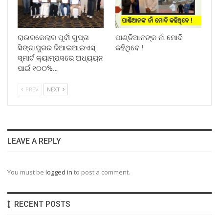
ରାଉରକେଲାର ପୂର୍ବୀ ଗୁପ୍ତା
ପାଣ୍ଡିଆନଙ୍କ ନାଁ ମୋଦି
ସିଙ୍ଗାପୁରର ଜିଆଇଆଇଏସ୍
କହିଥିବେ !
ସ୍ମାର୍ଟ କ୍ୟାମ୍ପସରେ ଅଧ୍ୟୟନ
ପାଇଁ ୧୦୦%…
PREV
NEXT
LEAVE A REPLY
You must be
logged in
to post a comment.
RECENT POSTS