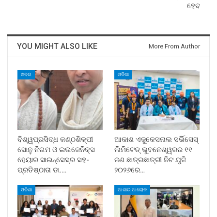
ହେବ
YOU MIGHT ALSO LIKE
More From Author
ଖବର
ଓଡିଶା
ବିଶ୍ୱପ୍ରସିଦ୍ଧ କଣ୍ଠଶିଳ୍ପୀ
ଆକାଶ ଏଜୁକେସନାଲ ସର୍ଭିସେସ୍
ସୋନୁ ନିଗମ ଓ ଇଉଜେନିକ୍ସ
ଲିମିଟେଡ୍ ଭୁବନେଶ୍ୱରର ୧୧
ହେୟାର ସାଇନ୍ସେସ୍ର ସହ-
ଜଣ ଛାତ୍ରଛାତ୍ରୀ ନିଟ ଯୁଜି
ପ୍ରତିଷ୍ଠାତା ଡା.…
୨୦୨୬ରେ…
ଓଡିଶା
ଆଶାର ଆଲୋକ