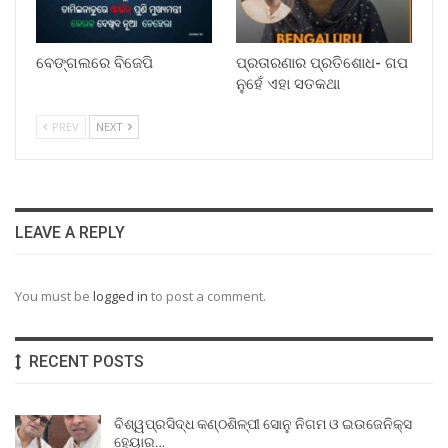
ବେଙ୍ଗଲରେ ବିଜେପି
ପ୍ରତାରଣାର ପ୍ରତିଶୋଧ- ଗପ
ନୁହେଁ ଏହା ସତକଥା
PREV
NEXT
LEAVE A REPLY
You must be
logged in
to post a comment.
RECENT POSTS
ବିଶ୍ୱପ୍ରସିଦ୍ଧ କଣ୍ଠଶିଳ୍ପୀ ସୋନୁ ନିଗମ ଓ ଇଉଜେନିକ୍ସ
ହେୟାର…