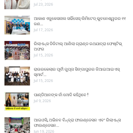
Jul 23, 2026
ଆକାଶ ଏଜୁକେସନାଲ ସର୍ଭିସେସ୍ ଲିମିଟେଡ୍ ଭୁବନେଶ୍ୱରର ୧୧
ଜଣ…
Jul 17, 2026
ରିଲାଏନ୍ସ ଡିଜିଟାଲ୍ ଆଣିଲା ଗ୍ରାଣ୍ଡ ରଥଯାତ୍ରା ଫେଷ୍ଟିଭ୍
ଅଫର
Jul 15, 2026
ରାଉରକେଲାର ପୂର୍ବୀ ଗୁପ୍ତା ସିଙ୍ଗାପୁରର ଜିଆଇଆଇଏସ୍
ସ୍ମାର୍ଟ…
Jul 15, 2026
ପାଣ୍ଡିଆନଙ୍କ ନାଁ ମୋଦି କହିଥିବେ !
Jul 9, 2026
ଆଇଓସି, ଅଭିନବ ବିନ୍ଦ୍ରା ଫାଉଣ୍ଡେସନ ଏବଂ ରିଲାଏନ୍ସ
ଫାଉଣ୍ଡେସନ…
Jun 19, 2026