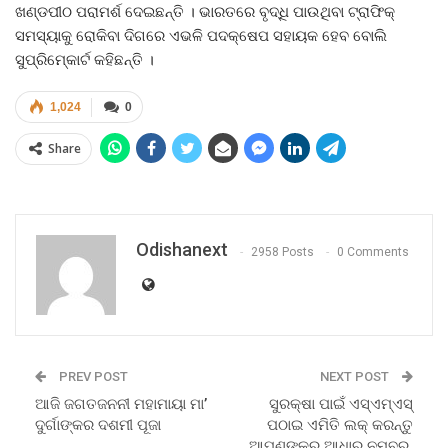
ଖଣ୍ଡପୀଠ ପରାମର୍ଶ ଦେଇଛନ୍ତି । ଭାରତରେ ବୃଦ୍ଧି ପାଉଥିବା ଟ୍ରାଫିକ୍‍
ସମସ୍ୟାକୁ ରୋକିବା ଦିଗରେ ଏଭଳି ପଦକ୍ଷେପ ସହାୟକ ହେବ ବୋଲି
ସୁପ୍ରିମ୍‍କୋର୍ଟ କହିଛନ୍ତି ।
1,024
0
Share
Odishanext
2958 Posts
0 Comments
PREV POST
NEXT POST
ଆଜି ଜଗତଜନନୀ ମହାମାୟା ମା’
ସୁରକ୍ଷା ପାଇଁ ଏସ୍‌ଏମ୍‌ଏସ୍‌
ଦୁର୍ଗାଙ୍କର ଦଶମୀ ପୂଜା
ପଠାଇ ଏମିତି ଲକ୍‌ କରନ୍ତୁ
ଆପଣଙ୍କର ଆଧାର ନମ୍ବର,