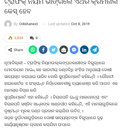
ଟ୍ରାଫିକ୍‍ ନିୟମ ଭାଙ୍ଗିଲେ ଏଥର କ୍ରିମିନାଲ
କେସ୍‌ ହେବ
Last updated
Oct 8, 2019
By
Odishanext
1,024
0
Share
ନୂଆଦିଲ୍ଲୀ – ଟ୍ରାଫିକ୍‍ ନିୟମଉଲ୍ଲଙ୍ଘନକାରୀଙ୍କ ବିରୁଦ୍ଧରେ
ମୋଟରଯାନ ଆଇନ୍‍ ସହ ଭାରତୀୟ ଦଣ୍ଡବିଧି ସଂହିତା ଅନୁଯାୟୀ ଦୋଷୀ
ସାବ୍ୟସ୍ତ କରାଯାଇ ପାରିବ ବୋଲି ସୁପ୍ରିମ୍‍କୋର୍ଟ କହିଛନ୍ତି । ଗୌହାଟୀ
ହାଇକୋର୍ଟର ଏ ସଂକ୍ରାନ୍ତ ନିର୍ଦ୍ଦେଶାବଳୀକୁ ଚ୍ୟାଲେଞ୍ଜ କରି ଆଗତ ଏକ
ମାମଲାର ବିଚାର କରି
ସୁପ୍ରିମ୍‍କୋର୍ଟ ଏହା କହିଛନ୍ତି । ବିଚାରପତି ଇନ୍ଦୁ ମାଲହୋତ୍ରା ଏବଂ
ବିଚାରପତି ସଞ୍ଜିବ ଖାନ୍ନାଙ୍କ ଖଣ୍ଡପୀଠ କହିଛନ୍ତି, ଏହି ମାମଲାଗୁଡ଼ିକରେ
ଦୃଷ୍ଟାନ୍ତ ମୂଳକ ଦଣ୍ଡ ପ୍ରଦାନ କରାଯିବା ଉଚିତ୍‍ ।
ସଡ଼କ ଦୁର୍ଘଟଣାଗୁଡ଼ିକରେ ଦୋଷୀ ସାବ୍ୟସ୍ତଙ୍କ ବିରୁଦ୍ଧରେ ଦୃଢ଼
କାର୍ଯ୍ୟାନୁଷ୍ଠାନ ଗ୍ରହଣ କରାଯିବା ଉପରେ