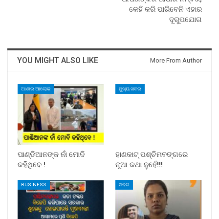
କେହି କରି ପାରିବେନି ଏହାର
ଦୂରୁପଯୋଗ
YOU MIGHT ALSO LIKE
More From Author
ଆଶାର ଆଲୋକ
ମୁଖ୍ୟ ଖବର
ପାଣ୍ଡିଆନଙ୍କ ନାଁ ମୋଦି
ହାଣକାଟ୍‌ ପଶ୍ଚିମବଙ୍ଗରେ
କହିଥିବେ !
ନୂଆ କଥା ନୁହେଁ!!!
BUSINESS
ଖବର