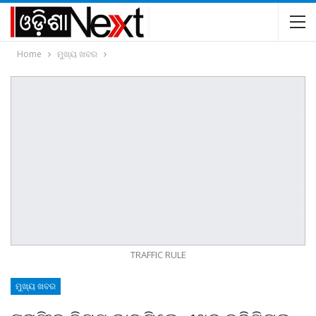
Home
ମୁଖ୍ୟ ଖବର
TRAFFIC RULE
ମୁଖ୍ୟ ଖବର