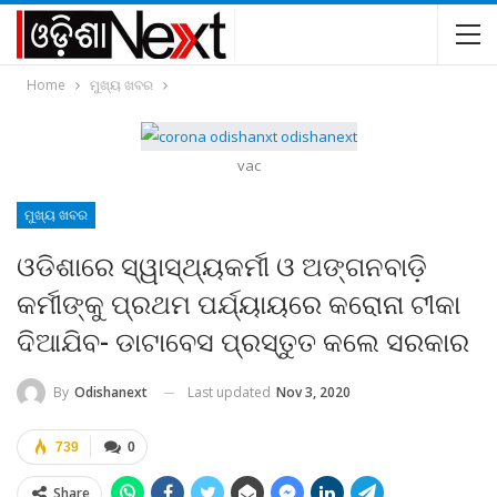
Home
ମୁଖ୍ୟ ଖବର
vac
ମୁଖ୍ୟ ଖବର
ଓଡିଶାରେ ସ୍ୱାସ୍ଥ୍ୟକର୍ମୀ ଓ ଅଙ୍ଗନବାଡ଼ି
କର୍ମୀଙ୍କୁ ପ୍ରଥମ ପର୍ଯ୍ୟାୟରେ କରୋନା ଟୀକା
ଦିଆଯିବ- ଡାଟାବେସ ପ୍ରସ୍ତୁତ କଲେ ସରକାର
Last updated
Nov 3, 2020
By
Odishanext
739
0
Share