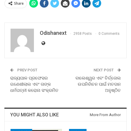
Share
Odishanext
2958 Posts
0 Comments
PREV POST
NEXT POST
ରାଜ୍ୟପାଳ ପ୍ରଫେସର
ବାଲେଶ୍ୱର ଏବଂ ତିର୍ତ୍ତୋଲ
ଗଣେଶୀଲାଲ ଏବଂ ତାଙ୍କ
ଉପନିର୍ବାଚନ ପାଇଁ ମତଦାନ
ଧର୍ମପତ୍ନୀ କରୋନା ସଂକ୍ରମିତ
ଅନୁଷ୍ଠିତ
YOU MIGHT ALSO LIKE
More From Author