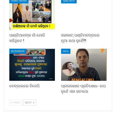
ଆଶାର ଆଲୋକ
ମୁଖ୍ୟ ଖବର
ପାଣ୍ଡିଆନଙ୍କ ନାଁ ମୋଦି
ହାଣକାଟ୍‌ ପଶ୍ଚିମବଙ୍ଗରେ
କହିଥିବେ !
ନୂଆ କଥା ନୁହେଁ!!!
BUSINESS
ଖବର
ବେଙ୍ଗଲରେ ବିଜେପି
ପ୍ରତାରଣାର ପ୍ରତିଶୋଧ- ଗପ
ନୁହେଁ ଏହା ସତକଥା
PREV
NEXT