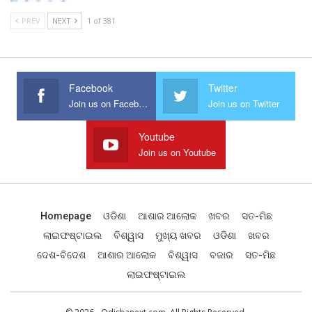
PREV
NEXT
1 of 381
Facebook
Twitter
Join us on Facebook
Join us on Twitter
Youtube
Join us on Youtube
Homepage
ଓଡିଶା
ଆଶାର ଆଲୋକ
ଖବର
ସତ-ମିଛ
ଲାଇଫଷ୍ଟାଇଲ
ବିଶ୍ୱାସ
ମୁଖ୍ୟ ଖବର
ଓଡିଶା
ଖବର
ଦେଶ-ବିଦେଶ
ଆଶାର ଆଲୋକ
ବିଶ୍ୱାସ
ବଜାର
ସତ-ମିଛ
ଲାଇଫଷ୍ଟାଇଲ