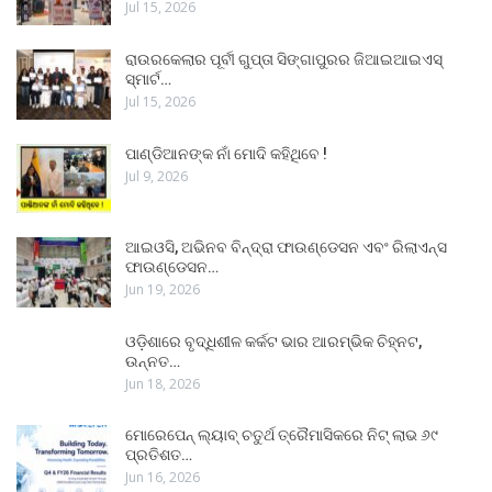
Jul 15, 2026
ରାଉରକେଲାର ପୂର୍ବୀ ଗୁପ୍ତା ସିଙ୍ଗାପୁରର ଜିଆଇଆଇଏସ୍
ସ୍ମାର୍ଟ…
Jul 15, 2026
ପାଣ୍ଡିଆନଙ୍କ ନାଁ ମୋଦି କହିଥିବେ !
Jul 9, 2026
ଆଇଓସି, ଅଭିନବ ବିନ୍ଦ୍ରା ଫାଉଣ୍ଡେସନ ଏବଂ ରିଲାଏନ୍ସ
ଫାଉଣ୍ଡେସନ…
Jun 19, 2026
ଓଡ଼ିଶାରେ ବୃଦ୍ଧିଶୀଳ କର୍କଟ ଭାର ଆରମ୍ଭିକ ଚିହ୍ନଟ,
ଉନ୍ନତ…
Jun 18, 2026
ମୋରେପେନ୍ ଲ୍ୟାବ୍ ଚତୁର୍ଥ ତ୍ରୈମାସିକରେ ନିଟ୍ ଲାଭ ୬୯
ପ୍ରତିଶତ…
Jun 16, 2026