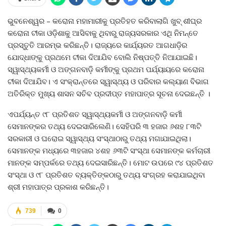
ଭୁବନେଶ୍ୱର – କରୋନା ମହାମାରୀକୁ ପ୍ରତିହତ କରିବାଲାଗି ଖୁବ୍‍ ଶୀଘ୍ର
କରୋନା ଟୀକା ଓଡ଼ିଶାକୁ ଆସିବାକୁ ଥିବାରୁ ରାଜ୍ୟସରକାର ଏଥି ନିମନ୍ତେ
ପ୍ରସ୍ତୁତି ଆରମ୍ଭ କରିଛନ୍ତି। ରାଜ୍ୟରେ କାର୍ଯ୍ୟରତ ଆଗଧାଡ଼ିର
ଯୋଦ୍ଧାଙ୍କୁ ପ୍ରଥମେ ଟୀକା ଦିଆଯିବ ବୋଲି ନିଷ୍ପତ୍ତି ନିଆଯାଇଛି।
ସ୍ୱାସ୍ଥ୍ୟକର୍ମୀ ଓ ଅଙ୍ଗନବାଡ଼ି କର୍ମୀଙ୍କୁ ପ୍ରଥମ ପର୍ଯ୍ୟାୟରେ କରୋନା
ଟୀକା ଦିଆଯିବ। ଏ ସଂକ୍ରାନ୍ତରେ ସ୍ୱାସ୍ଥ୍ୟ ଓ ପରିବାର କଲ୍ୟାଣ ବିଭାଗ
ଅତିରିକ୍ତ ମୁଖ୍ୟ ଶାସନ ସଚିବ ପ୍ରଦୀପ୍ତ ମହାପାତ୍ର ସୂଚନା ଦେଇଛନ୍ତି ।
ଏପର୍ଯ୍ୟନ୍ତ ୯୮ ପ୍ରତିଶତ ସ୍ୱାସ୍ଥ୍ୟକର୍ମୀ ଓ ଅଙ୍ଗନବାଡ଼ି କର୍ମୀ
ସେମାନଙ୍କର ତଥ୍ୟ ଦେଇସାରିଲେଣି। ସେହିପରି ୩ ହଜାର ୬ଶହ ୮୩ଟି
ସରକାରୀ ଓ ଘରୋଇ ସ୍ୱାସ୍ଥ୍ୟ ସଂସ୍ଥାଠାରୁ ତଥ୍ୟ ମଗାଯାଇଥିଲା।
ସେମାନଙ୍କ ମଧ୍ୟରେ ୩ହଜାର ୪ଶହ ୬୩ଟି ସଂସ୍ଥା ସେମାନଙ୍କ କର୍ମଚାରୀ
ମାନଙ୍କ ସମ୍ପର୍କରେ ତଥ୍ୟ ଦେଇସାରିଛନ୍ତି। ମୋଟ ଉପରେ ୯୪ ପ୍ରତିଶତ
ସଂସ୍ଥା ଓ ୯୮ ପ୍ରତିଶତ ବ୍ୟକ୍ତିଙ୍କଠାରୁ ତଥ୍ୟ ସଂଗ୍ରହ କରାଯାଇଥିବା
ଶ୍ରୀ ମହାପାତ୍ର ପ୍ରକାଶ କରିଛନ୍ତି।
739
0