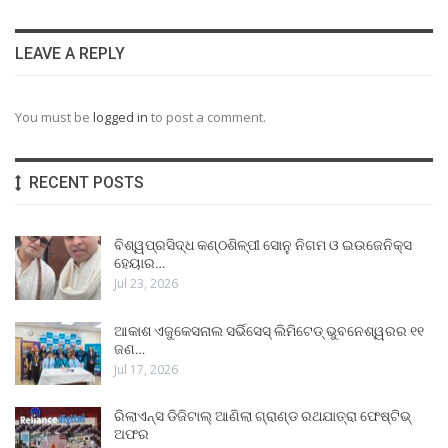
LEAVE A REPLY
You must be
logged in
to post a comment.
RECENT POSTS
ବିଶ୍ୱପ୍ରସିଦ୍ଧ କଣ୍ଠଶିଳ୍ପୀ ସୋନୁ ନିଗମ ଓ ଇଉଜେନିକ୍ସ
ହେୟାର…
Jul 23, 2026
ଆକାଶ ଏଜୁକେସନାଲ ସର୍ଭିସେସ୍ ଲିମିଟେଡ୍ ଭୁବନେଶ୍ୱରର ୧୧
ଜଣ…
Jul 17, 2026
ରିଲାଏନ୍ସ ଡିଜିଟାଲ୍ ଆଣିଲା ଗ୍ରାଣ୍ଡ ରଥଯାତ୍ରା ଫେଷ୍ଟିଭ୍
ଅଫର