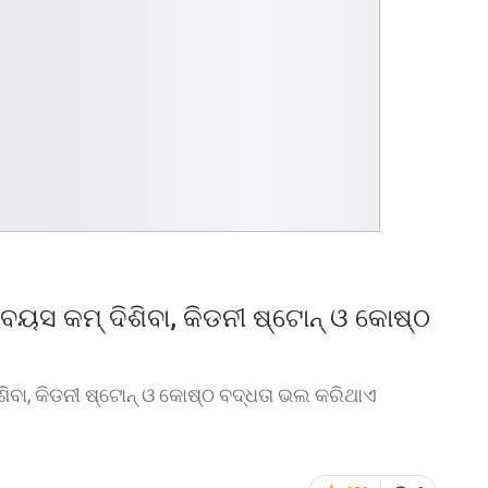
ସ କମ୍‌ ଦିଶିବା, କିଡନୀ ଷ୍ଟୋନ୍‌ ଓ କୋଷ୍ଠ
ବା, କିଡନୀ ଷ୍ଟୋନ୍‌ ଓ କୋଷ୍ଠ ବଦ୍ଧତା ଭଲ କରିଥାଏ