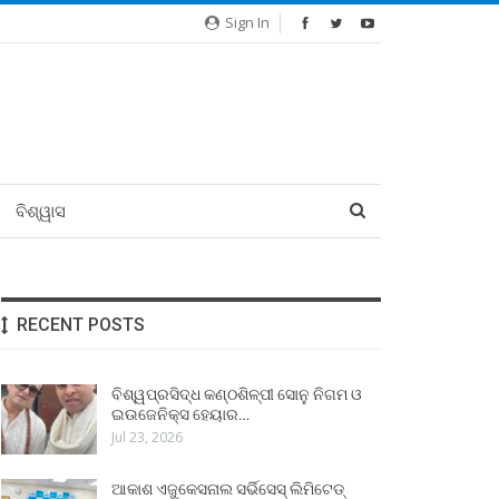
Sign In
ବିଶ୍ୱାସ
RECENT POSTS
ବିଶ୍ୱପ୍ରସିଦ୍ଧ କଣ୍ଠଶିଳ୍ପୀ ସୋନୁ ନିଗମ ଓ
ଇଉଜେନିକ୍ସ ହେୟାର…
Jul 23, 2026
ଆକାଶ ଏଜୁକେସନାଲ ସର୍ଭିସେସ୍ ଲିମିଟେଡ୍