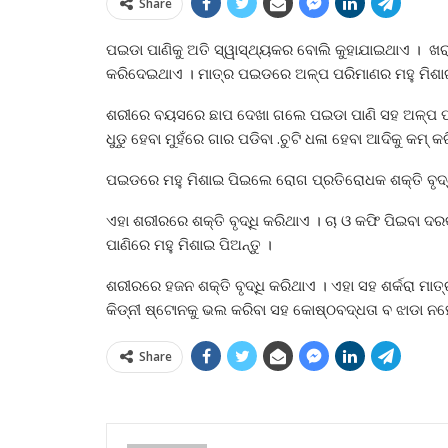
Share
ପଇଡା ପାଣିକୁ ଅତି ସ୍ୱାସ୍ଥ୍ୟକର ବୋଲି କୁହାଯାଇଥାଏ । 
କରିଦେଇଥାଏ । ମାତ୍ର ପଇଡରେ ଅଳ୍ପ ପରିମାଣର ମହୁ ମିଶ
ଶରୀରେ ବୟସରେ ଛାପ ଦେଖା ଗଲେ ପଇଡା ପାଣି ସହ ଅଳ୍ପ ପରିମ
ଧୁଡୁ ହେବା ମୁହଁରେ ଗାର ପଡିବା .ଚୁଟି ଧଳା ହେବା ଆଦିକୁ କମ
ପଇଡରେ ମହୁ ମିଶାଇ ପିଇଲେ ରୋଗ ପ୍ରତିରୋଧକ ଶକ୍ତି ବୃଦ୍ଧି
ଏହା ଶରୀରରେ ଶକ୍ତି ବୃଦ୍ଧି କରିଥାଏ । ଚା ଓ କଫି ପିଇବା ଦରକ
ପାଣିରେ ମହୁ ମିଶାଇ ପିଅନ୍ତୁ ।
ଶରୀରରେ ହଜନ ଶକ୍ତି ବୃଦ୍ଧି କରିଥାଏ । ଏହା ସହ ଶର୍କରା ମାତ
କିଡ୍‌ନୀ ଷ୍ଟୋନକୁ ଭଲ କରିବା ସହ କୋଷ୍ଠବଦ୍ଧତା ବ ଝାଡା 
Share