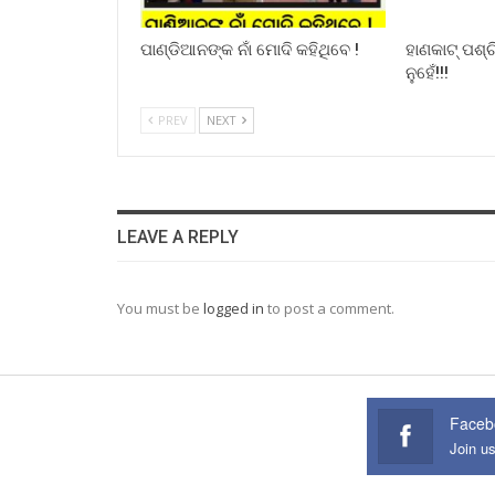
ପାଣ୍ଡିଆନଙ୍କ ନାଁ ମୋଦି କହିଥିବେ !
ହାଣକାଟ୍‌ ପଶ
ନୁହେଁ!!!
PREV
NEXT
LEAVE A REPLY
You must be
logged in
to post a comment.
Faceb
Join u