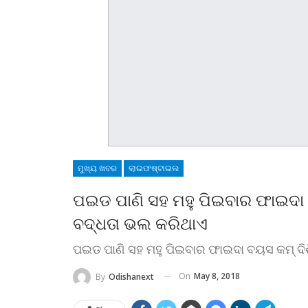
ମୁଖ୍ୟ ଖବର
ଲାଇଫଷ୍ଟାଇଲ
ପଇଡ ପାଣି ସହ ମହୁ ପିଇବାର ଫାଇଦା ବୟ
ବଦ୍ଧତା ଭଲ କରିଥାଏ
ପଇଡ ପାଣି ସହ ମହୁ ପିଇବାର ଫାଇଦା ବୟସ କମ୍‌ ଦିଶି
On
May 8, 2018
By
Odishanext