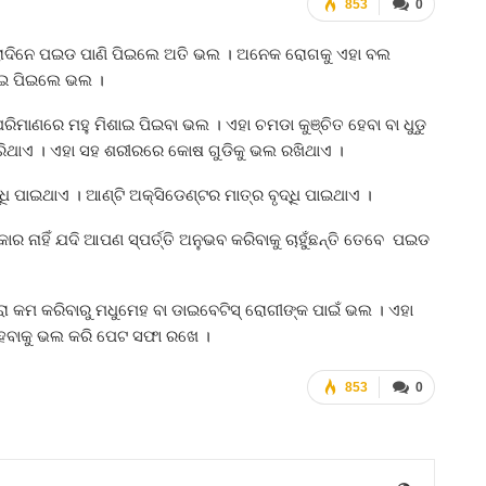
853
0
ଖରାଦିନେ ପଇଡ ପାଣି ପିଇଲେ ଅତି ଭଲ । ଅନେକ ରୋଗକୁ ଏହା ବଲ
ାଇ ପିଇଲେ ଭଲ ।
ାଣରେ ମହୁ ମିଶାଇ ପିଇବା ଭଲ । ଏହା ଚମଡା କୁଞ୍ଚିତ ହେବା ବା ଧୁଡୁ
୍‌ କରିଥାଏ । ଏହା ସହ ଶରୀରରେ କୋଷ ଗୁଡିକୁ ଭଲ ରଖିଥାଏ ।
 ପାଇଥାଏ । ଆଣ୍ଟି ଅକ୍ସିଡେଣ୍ଟର ମାତ୍ର ବୃଦ୍ଧି ପାଇଥାଏ ।
ାର ନାହିଁ ଯଦି ଆପଣ ସ୍ପର୍ତ୍ତି ଅନୁଭବ କରିବାକୁ ଚାହୁଁଛନ୍ତି ତେବେ ପଇଡ
୍ରା କମ କରିବାରୁ ମଧୁମେହ ବା ଡାଇବେଟିସ୍‌ ରୋଗୀଙ୍କ ପାଇଁ ଭଲ । ଏହା
ନହେବାକୁ ଭଲ କରି ପେଟ ସଫା ରଖେ ।
853
0