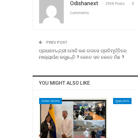
Odishanext
2958 Posts
0
Comments
PREV POST
ପ୍ରଧାନମନ୍ତ୍ରୀ ମୋଦି କଣ ଗଡସେ ପ୍ରତିମୂର୍ତ୍ତିରେ
ମାଲ୍ୟାର୍ପଣ କରୁଛନ୍ତି ? କେତେ ସତ କେତେ ମିଛ ?
YOU MIGHT ALSO LIKE
ଆଶାର ଆଲୋକ
ମୁଖ୍ୟ ଖବର