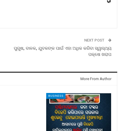
NEXT POST
ପୁରୁଷ, ବାଳକ, ଯୁବକଙ୍କ ପାଇଁ ଏହା ଅଧିକ କରିବା ସ୍ୱାସ୍ଥ୍ୟ
ପକ୍ଷେ ଖରାପ
More From Author
BUSINESS