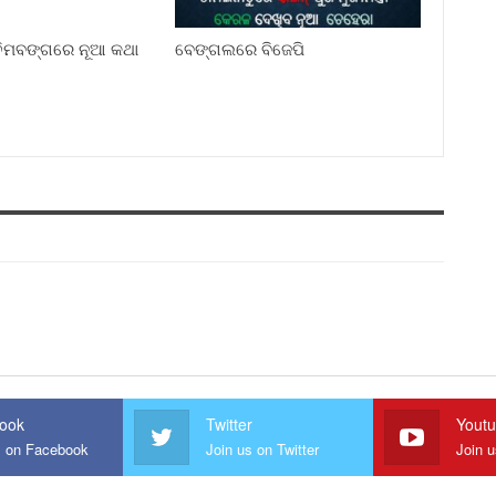
୍ଚିମବଙ୍ଗରେ ନୂଆ କଥା
ବେଙ୍ଗଲରେ ବିଜେପି
ook
Twitter
Yout
s on Facebook
Join us on Twitter
Join 