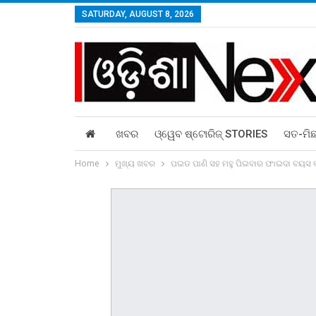
SATURDAY, AUGUST 8, 2026
ଖବର
ଓ୍ୱେବ ଷ୍ଟୋରିଜ୍‌ STORIES
ସତ-ମି
Home
ମୁଖ୍ୟ ଖବର
ପଇଡ ପାଣି ସହ ମହୁ ପିଇବାର ଫାଇଦା ବୟସ କମ୍‌