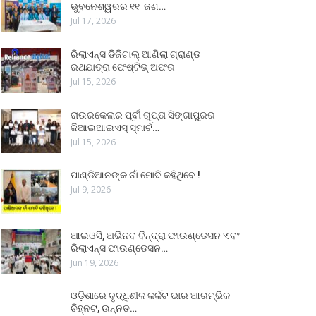
ଭୁବନେଶ୍ୱରର ୧୧ ଜଣ…
Jul 17, 2026
ରିଲାଏନ୍ସ ଡିଜିଟାଲ୍ ଆଣିଲା ଗ୍ରାଣ୍ଡ
ରଥଯାତ୍ରା ଫେଷ୍ଟିଭ୍ ଅଫର
Jul 15, 2026
ରାଉରକେଲାର ପୂର୍ବୀ ଗୁପ୍ତା ସିଙ୍ଗାପୁରର
ଜିଆଇଆଇଏସ୍ ସ୍ମାର୍ଟ…
Jul 15, 2026
ପାଣ୍ଡିଆନଙ୍କ ନାଁ ମୋଦି କହିଥିବେ !
Jul 9, 2026
ଆଇଓସି, ଅଭିନବ ବିନ୍ଦ୍ରା ଫାଉଣ୍ଡେସନ ଏବଂ
ରିଲାଏନ୍ସ ଫାଉଣ୍ଡେସନ…
Jun 19, 2026
ଓଡ଼ିଶାରେ ବୃଦ୍ଧିଶୀଳ କର୍କଟ ଭାର ଆରମ୍ଭିକ
ଚିହ୍ନଟ, ଉନ୍ନତ…