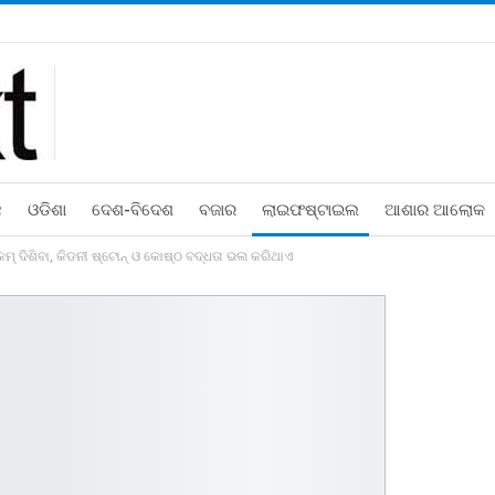
ଛ
ଓଡିଶା
ଦେଶ-ବିଦେଶ
ବଜାର
ଲାଇଫଷ୍ଟାଇଲ
ଆଶାର ଆଲୋକ
 ଦିଶିବା, କିଡନୀ ଷ୍ଟୋନ୍‌ ଓ କୋଷ୍ଠ ବଦ୍ଧତା ଭଲ କରିଥାଏ