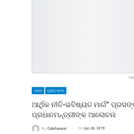
na
ବଜାର
ମୁଖ୍ୟ ଖବର
ଆର୍ଥିକ ନୀତି-ଭବିଷ୍ୟତ ମାର୍ଗ” ପ୍ରସଙ୍
ପ୍ରଧାନମନ୍ତ୍ରୀଙ୍କ ଆଲୋଚନା
On
Jun 26, 2019
By
Odishanext