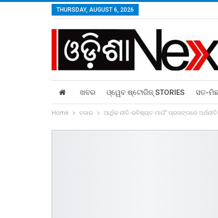
THURSDAY, AUGUST 6, 2026
ଖବର
ଓ୍ୱେବ ଷ୍ଟୋରିଜ୍‌ STORIES
ସତ-ମି
Home
ବଜାର
ଆର୍ଥିକ ନୀତି-ଭବିଷ୍ୟତ ମାର୍ଗ” ପ୍ରସଙ୍ଗରେ ଅର୍ଥନୀ