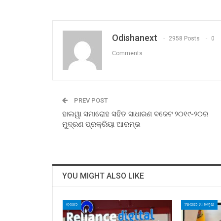
Odishanext
2958 Posts
0
Comments
PREV POST
ହାଲୱା ସମାରୋହ ସହିତ ସାଧାରଣ ବଜେଟ ୨୦୧୯-୨୦ର
ମୁଦ୍ରଣ ପ୍ରକ୍ରିୟା ଆରମ୍ଭ
YOU MIGHT ALSO LIKE
ବଜାର
ଆଶାର ଆଲୋକ