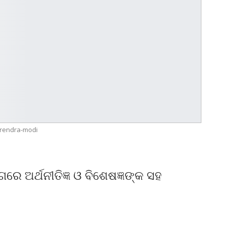
rendra-modi
ଗରେ ଅର୍ଥନୀତିଜ୍ଞ ଓ ବିଶେଷଜ୍ଞଙ୍କ ସହ