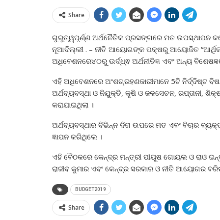
Share
ଗୁରୁତ୍ୱପୂର୍ଣ୍ଣ ଅର୍ଥନୈତିକ ପ୍ରସଙ୍ଗରେ ମତ ଉପସ୍ଥାପନ କ
ନୂଆଦିଲ୍ଲୀ . – ନୀତି ଆୟୋଗଙ୍କ ପକ୍ଷରୁ ଆୟୋଜିତ “ଆର୍ଥିକ
ଅଧିବେଶନରେ୪୦ରୁ ଉର୍ଦ୍ଧ୍ଵ ଅର୍ଥନୀତିଜ୍ଞ ଏବଂ ଅନ୍ୟ ବିଶେଷଜ
ଏହି ଅଧିବେଶନରେ ଅଂଶଗ୍ରହଣକାରୀମାନେ 5ଟି ନିର୍ଦ୍ଦିଷ୍ଟ 
ଅର୍ଥବ୍ୟବସ୍ଥା ଓ ନିଯୁକ୍ତି, କୃଷି ଓ ଜଳସେଚନ, ରପ୍ତାନୀ, ଶ
କରାଯାଇଥିଲା ।
ଅର୍ଥବ୍ୟବସ୍ଥାର ବିଭିନ୍ନ ଦିଗ ଉପରେ ମତ ଏବଂ ବିଚାର ବ୍ୟକ୍
ଜ୍ଞାପନ କରିଥିଲେ ।
ଏହି ବୈଠକରେ କେନ୍ଦ୍ର ମନ୍ତ୍ରୀ ପୀୟୂଷ ଗୋୟଲ ଓ ରାଓ ଇନ୍
ରାଜୀବ କୁମାର ଏବଂ କେନ୍ଦ୍ର ସରକାର ଓ ନୀତି ଆୟୋଗର ବରିଷ
BUDGET2019
Share