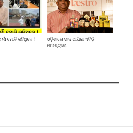
ନାଁ ମୋଦି କହିଥିବେ !
ଓଡ଼ିଶାରେ ପାଦ ଥାପିଲା ଏବିଡ଼ି
ମାଏଷ୍ଟ୍ରୋ