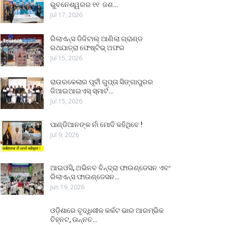
ଭୁବନେଶ୍ୱରର ୧୧ ଜଣ…
Jul 17, 2026
ରିଲାଏନ୍ସ ଡିଜିଟାଲ୍ ଆଣିଲା ଗ୍ରାଣ୍ଡ
ରଥଯାତ୍ରା ଫେଷ୍ଟିଭ୍ ଅଫର
Jul 15, 2026
ରାଉରକେଲାର ପୂର୍ବୀ ଗୁପ୍ତା ସିଙ୍ଗାପୁରର
ଜିଆଇଆଇଏସ୍ ସ୍ମାର୍ଟ…
Jul 15, 2026
ପାଣ୍ଡିଆନଙ୍କ ନାଁ ମୋଦି କହିଥିବେ !
Jul 9, 2026
ଆଇଓସି, ଅଭିନବ ବିନ୍ଦ୍ରା ଫାଉଣ୍ଡେସନ ଏବଂ
ରିଲାଏନ୍ସ ଫାଉଣ୍ଡେସନ…
Jun 19, 2026
ଓଡ଼ିଶାରେ ବୃଦ୍ଧିଶୀଳ କର୍କଟ ଭାର ଆରମ୍ଭିକ
ଚିହ୍ନଟ, ଉନ୍ନତ…