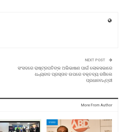
NEXT POST
ସଂସଦରେ ରାଷ୍ଟ୍ରପତିଙ୍କ ଅଭିଭାଷଣ ପାଇଁ ଲୋକସଭାରେ
ଧନ୍ୟବାଦ ପ୍ରସ୍ତାବ ଉପରେ ବକ୍ତବ୍ୟ ରଖିଲେ
ପ୍ରଧାନମନ୍ତ୍ରୀ
More From Author
ବଜାର