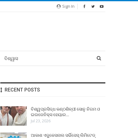
Sign In
ବିଶ୍ୱାସ
RECENT POSTS
ବିଶ୍ୱପ୍ରସିଦ୍ଧ କଣ୍ଠଶିଳ୍ପୀ ସୋନୁ ନିଗମ ଓ
ଇଉଜେନିକ୍ସ ହେୟାର…
Jul 23, 2026
ଆକାଶ ଏଜୁକେସନାଲ ସର୍ଭିସେସ୍ ଲିମିଟେଡ୍