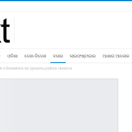
ଛ
ଓଡିଶା
ଦେଶ-ବିଦେଶ
ବଜାର
ଲାଇଫଷ୍ଟାଇଲ
ଆଶାର ଆଲୋକ
ତିଜ୍ଞ ଓ ବିଶେଷଜ୍ଞଙ୍କ ସହ ପ୍ରଧାନମନ୍ତ୍ରୀଙ୍କ ଆଲୋଚନା