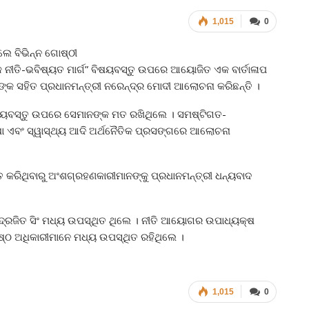
1,015
0
ଲେ ବିଭିନ୍ନ ଗୋଷ୍ଠୀ
 ନୀତି-ଭବିଷ୍ୟତ ମାର୍ଗ” ବିଷୟବସ୍ତୁ ଉପରେ ଆୟୋଜିତ ଏକ ବାର୍ତାଳାପ
୍ଞଙ୍କ ସହିତ ପ୍ରଧାନମନ୍ତ୍ରୀ ନରେନ୍ଦ୍ର ମୋଦୀ ଆଲୋଚନା କରିଛନ୍ତି ।
ବିଷୟବସ୍ତୁ ଉପରେ ସେମାନଙ୍କ ମତ ରଖିଥିଲେ । ସମଷ୍ଟିଗତ-
ିକ୍ଷା ଏବଂ ସ୍ୱାସ୍ଥ୍ୟ ଆଦି ଅର୍ଥନୈତିକ ପ୍ରସଙ୍ଗରେ ଆଲୋଚନା
ତ କରିଥିବାରୁ ଅଂଶଗ୍ରହଣକାରୀମାନଙ୍କୁ ପ୍ରଧାନମନ୍ତ୍ରୀ ଧନ୍ୟବାଦ
ଦ୍ରଜିତ ସିଂ ମଧ୍ୟ ଉପସ୍ଥିତ ଥିଲେ । ନୀତି ଆୟୋଗର ଉପାଧ୍ୟକ୍ଷ
୍ଠ ଅଧିକାରୀମାନେ ମଧ୍ୟ ଉପସ୍ଥିତ ରହିଥିଲେ ।
1,015
0