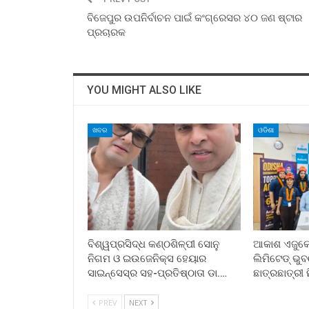
ବିଜେପୁର ଉପନିର୍ବାଚନ ପାଇଁ କଂଗ୍ରେସର ୪୦ ଜଣ ଷ୍ଟାର
ପ୍ରଚାରକ
YOU MIGHT ALSO LIKE
ଖବର
ଓଡିଶା
ବିଶ୍ୱପ୍ରସିଦ୍ଧ କଣ୍ଠଶିଳ୍ପୀ ସୋନୁ
ଆକାଶ ଏଜୁକେସ
ନିଗମ ଓ ଇଉଜେନିକ୍ସ ହେୟାର
ଲିମିଟେଡ୍ ଭ
ସାଇନ୍ସେସ୍ର ସହ-ପ୍ରତିଷ୍ଠାତା ଡା.…
ଛାତ୍ରଛାତ୍ରୀ 
PREV
NEXT