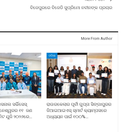
ବିଜେପୁରରେ ବିଜେଡି ସୁପ୍ରିମୋ ନବୀନଙ୍କ ପ୍ରଚାର
More From Author
ଓଡିଶା
ନାଲ ସର୍ଭିସେସ୍
ରାଉରକେଲାର ପୂର୍ବୀ ଗୁପ୍ତା ସିଙ୍ଗାପୁରର
ୁବନେଶ୍ୱରର ୧୧ ଜଣ
ଜିଆଇଆଇଏସ୍ ସ୍ମାର୍ଟ କ୍ୟାମ୍ପସରେ
ନିଟ ଯୁଜି ୨୦୨୬ରେ…
ଅଧ୍ୟୟନ ପାଇଁ ୧୦୦%…