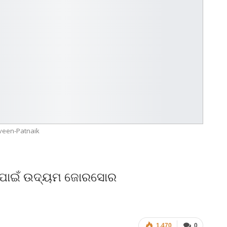
veen-Patnaik
ବା ପାଇଁ ଉଦ୍ୟମ ଜୋରସୋର
1,470
0