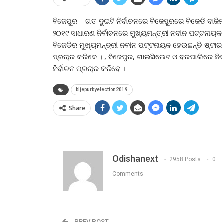
ବିଜେପୁର – ଗତ ଦୁଇଟି ନିର୍ବାଚନରେ ବିଜେପୁରରେ ବିଜେଡି ବାଜି
୨୦୧୯ ସାଧାରଣ ନିର୍ବାଚନରେ ମୁଖ୍ୟମନ୍ତ୍ରୀ ନବୀନ ପଟ୍ଟନାୟ
ବିଜେଡିର ମୁଖ୍ୟମନ୍ତ୍ରୀ ନବୀନ ପଟ୍ଟନାୟକ ହେଉଛନ୍ତି ଷ୍ଟ
ପ୍ରଚାର କରିବେ । , ବିଜେପୁର, ଗାଇସିଲେଟ ଓ ବରପାଲିରେ ନିର
ନିର୍ବାଚନ ପ୍ରଚାର କରିବେ ।
bijepurbyelection2019
Share
Odishanext
2958 Posts
0
Comments
PREV POST