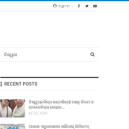
Sign In
ବିଶ୍ୱାସ
RECENT POSTS
ବିଶ୍ୱପ୍ରସିଦ୍ଧ କଣ୍ଠଶିଳ୍ପୀ ସୋନୁ ନିଗମ ଓ
ଇଉଜେନିକ୍ସ ହେୟାର…
Jul 23, 2026
ଆକାଶ ଏଜୁକେସନାଲ ସର୍ଭିସେସ୍ ଲିମିଟେଡ୍