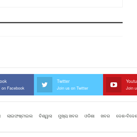
ook
Twitter
Yout
s on Facebook
Join us on Twitter
Join 
ଛ
ଲାଇଫଷ୍ଟାଇଲ
ବିଶ୍ୱାସ
ମୁଖ୍ୟ ଖବର
ଓଡିଶା
ଖବର
ଦେଶ-ବିଦେ