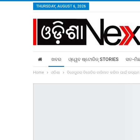
THURSDAY, AUGUST 6, 2026
ଖବର
ଓ୍ୱେବ ଷ୍ଟୋରିଜ୍‌ STORIES
ସତ-ମି
Home
ଓଡିଶା
ବିଜେପୁରର ବିଜେଡିର ବାଜିମାତ କରିବା ପାଇଁ ଉଦ୍