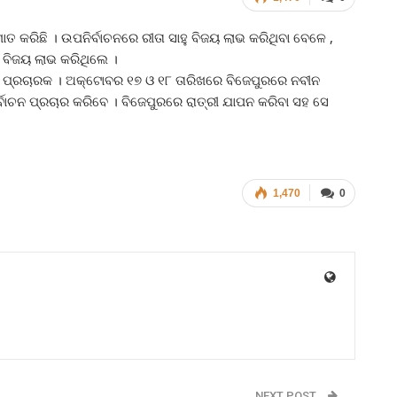
ମାତ କରିଛି । ଉପନିର୍ବାଚନରେ ରୀତା ସାହୁ ବିଜୟ ଲାଭ କରିଥିବା ବେଳେ ,
କ ବିଜୟ ଲାଭ କରିଥିଲେ ।
ାର ପ୍ରଚାରକ । ଅକ୍ଟୋବର ୧୭ ଓ ୧୮ ତାରିଖରେ ବିଜେପୁରରେ ନବୀନ
୍ବାଚନ ପ୍ରଚାର କରିବେ । ବିଜେପୁରରେ ରାତ୍ରୀ ଯାପନ କରିବା ସହ ସେ
1,470
0
NEXT POST