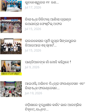
ଭୁବନେଶ୍ୱରର ୧୧ ଜଣ…
Jul 17, 2026
ରିଲାଏନ୍ସ ଡିଜିଟାଲ୍ ଆଣିଲା ଗ୍ରାଣ୍ଡ
ରଥଯାତ୍ରା ଫେଷ୍ଟିଭ୍ ଅଫର
Jul 15, 2026
ରାଉରକେଲାର ପୂର୍ବୀ ଗୁପ୍ତା ସିଙ୍ଗାପୁରର
ଜିଆଇଆଇଏସ୍ ସ୍ମାର୍ଟ…
Jul 15, 2026
ପାଣ୍ଡିଆନଙ୍କ ନାଁ ମୋଦି କହିଥିବେ !
Jul 9, 2026
ଆଇଓସି, ଅଭିନବ ବିନ୍ଦ୍ରା ଫାଉଣ୍ଡେସନ ଏବଂ
ରିଲାଏନ୍ସ ଫାଉଣ୍ଡେସନ…
Jun 19, 2026
ଓଡ଼ିଶାରେ ବୃଦ୍ଧିଶୀଳ କର୍କଟ ଭାର ଆରମ୍ଭିକ
ଚିହ୍ନଟ, ଉନ୍ନତ…