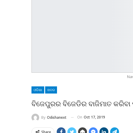
Na
ଓଡିଶା
ଖବର
ବିଜେପୁରର ବିଜେଡିର ବାଜିମାତ କରି
On
Oct 17, 2019
By
Odishanext
Share