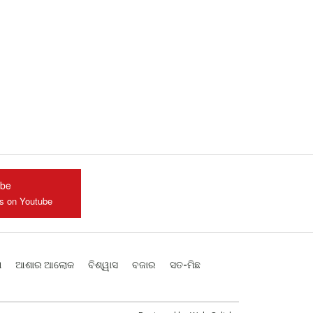
ube
us on Youtube
ଶ
ଆଶାର ଆଲୋକ
ବିଶ୍ୱାସ
ବଜାର
ସତ-ମିଛ