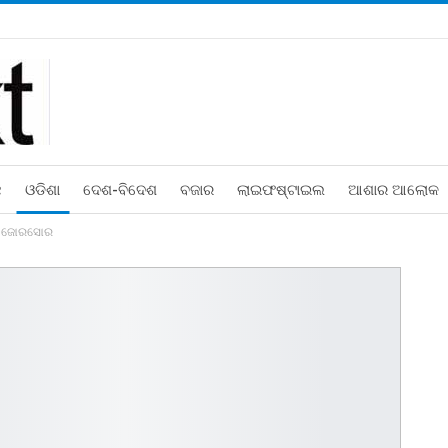
ଛ
ଓଡିଶା
ଦେଶ-ବିଦେଶ
ବଜାର
ଲାଇଫଷ୍ଟାଇଲ
ଆଶାର ଆଲୋକ
ୟମ ଜୋରସୋର