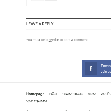
LEAVE A REPLY
You must be
logged in
to post a comment.
Faceb
Join u
Homepage
ଓଡିଶା
ଆଶାର ଆଲୋକ
ଖବର
ସତ-ମି
ଲାଇଫଷ୍ଟାଇଲ