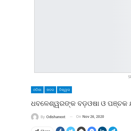
S
ଓଡିଶା
ଖବର
ବିଶ୍ୱାସ
ଧବଳେଶ୍ୱରଙ୍କ ବଡ଼ଓଷା ଓ ପଞ୍ଚକ ଯ
On
Nov 26, 2020
By
Odishanext