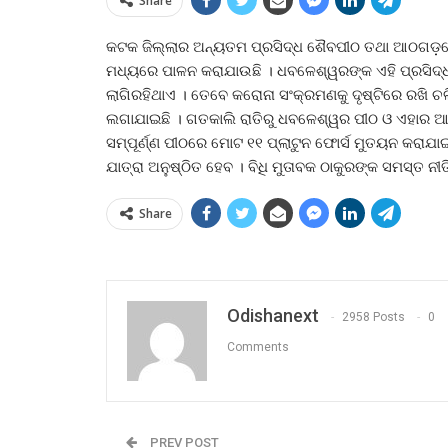
Share
କଟକ ଜିଲ୍ଲାର ଅନ୍ୟତମ ପ୍ରସିଦ୍ଧ ଶୈବପୀଠ ତଥା ଆଠଗଡ଼ର
ମଧ୍ୟରେ ପାଳନ କରାଯାଉଛି । ଧବଳେଶ୍ୱରଙ୍କ ଏହି ପ୍ରସିଦ୍ଧ ଯା
ଲାଗିରହିଥାଏ । ତେବେ କରୋନା ସଂକ୍ରମଣକୁ ଦୃଷ୍ଟିରେ ରଖି 
ଲଗାଯାଇଛି । ଗତକାଲି ରାତିରୁ ଧବଳେଶ୍ୱର ପୀଠ ଓ ଏହାର 
ସମ୍ପୂର୍ଣ୍ଣ ପୀଠରେ ମୋଟ ୧୧ ପ୍ଲାଟୁନ ଫୋର୍ସ ମୁତୟନ କରା
ଯାତ୍ରା ଅନୁଷ୍ଠିତ ହେବ । ବିଧି ମୁତାବକ ଠାକୁରଙ୍କ ସମସ୍ତ ନୀତ
Share
Odishanext
2958 Posts
0
Comments
PREV POST