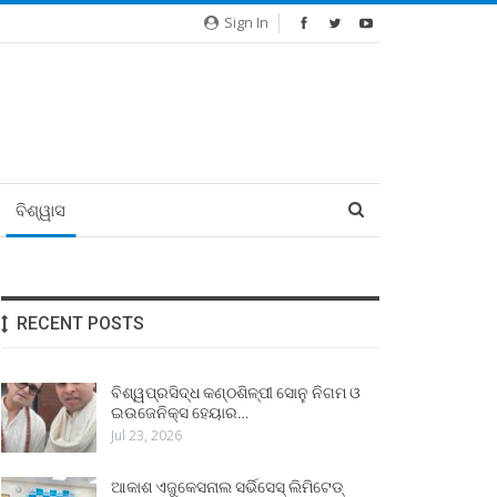
Sign In
ବିଶ୍ୱାସ
RECENT POSTS
ବିଶ୍ୱପ୍ରସିଦ୍ଧ କଣ୍ଠଶିଳ୍ପୀ ସୋନୁ ନିଗମ ଓ
ଇଉଜେନିକ୍ସ ହେୟାର…
Jul 23, 2026
ଆକାଶ ଏଜୁକେସନାଲ ସର୍ଭିସେସ୍ ଲିମିଟେଡ୍