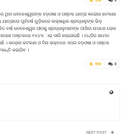
959
0
େ ଥିବା ଧବଳେଶ୍ୱରଙ୍କ ବଡ଼ଓଷା ଓ ପଞ୍ଚକ ଯାତ୍ରା କରୋନା କଟକଣା
ତ୍ରାରେ ପୂର୍ବବର୍ଷ ଗୁଡ଼ିକରେ ଲକ୍ଷାଧିକ ଶ୍ରଦ୍ଧାଳୁଙ୍କ ଭିଡ଼
ଚଳିତ ବର୍ଷ ଧବଳେଶ୍ୱର ପୀଠକୁ ଶ୍ରଦ୍ଧାଳୁମାନଙ୍କ ଆସିବା ଉପରେ ରୋକ
ଆଖପାଖ ଅଞ୍ଚଳରେ ୧୪୪%ାରା ଜାରି କରାଯାଇଛି । ମନ୍ଦିର ସମେତ
ଯାଇଛି । କରୋନା କଟକଣା ଓ ବିନା ଭକ୍ତରେ ଏଥର ବଡ଼ଓଷା ଓ ପଞ୍ଚକ
ିକାନ୍ତି କରାଯିବ ।
959
0
NEXT POST