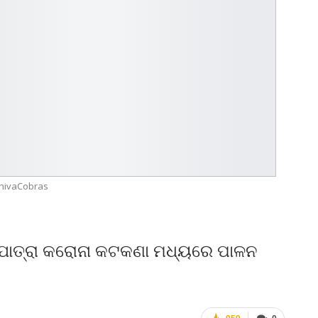
hivaCobras
ାତ୍ରା କରୋନା କଟକଣା ମଧ୍ୟରେ ପାଳନ