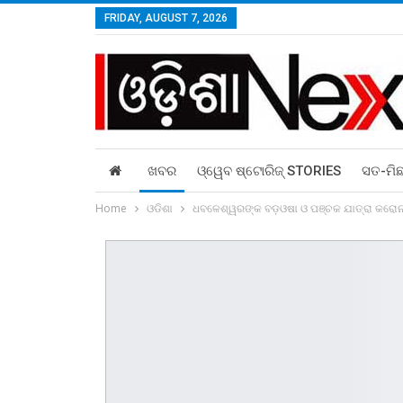
FRIDAY, AUGUST 7, 2026
ଖବର
ଓ୍ୱେବ ଷ୍ଟୋରିଜ୍‌ STORIES
ସତ-ମି
Home
ଓଡିଶା
ଧବଳେଶ୍ୱରଙ୍କ ବଡ଼ଓଷା ଓ ପଞ୍ଚକ ଯାତ୍ରା କରୋ