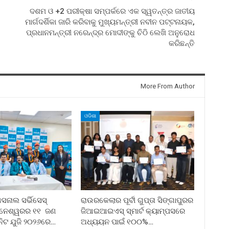
ଦଶମ ଓ +2 ପରୀକ୍ଷା ସମ୍ପର୍କରେ ଏକ ସ୍ୱତନ୍ତ୍ର ଜାତୀୟ
ମାର୍ଗଦର୍ଶିକା ଜାରି କରିବାକୁ ମୁଖ୍ୟମନ୍ତ୍ରୀ ନବୀନ ପଟ୍ଟନାୟକ,
ପ୍ରଧାନମନ୍ତ୍ରୀ ନରେନ୍ଦ୍ର ମୋଦୀଙ୍କୁ ଚିଠି ଲେଖି ଅନୁରୋଧ
କରିଛନ୍ତି
More From Author
ଓଡିଶା
ନାଲ ସର୍ଭିସେସ୍
ରାଉରକେଲାର ପୂର୍ବୀ ଗୁପ୍ତା ସିଙ୍ଗାପୁରର
ୁବନେଶ୍ୱରର ୧୧ ଜଣ
ଜିଆଇଆଇଏସ୍ ସ୍ମାର୍ଟ କ୍ୟାମ୍ପସରେ
ନିଟ ଯୁଜି ୨୦୨୬ରେ…
ଅଧ୍ୟୟନ ପାଇଁ ୧୦୦%…