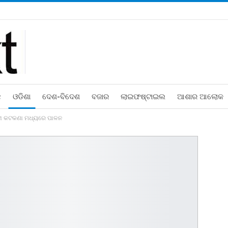
ଛ
ଓଡିଶା
ଦେଶ-ବିଦେଶ
ବଜାର
ଲାଇଫଷ୍ଟାଇଲ
ଆଶାର ଆଲୋକ
ନା କଟକଣା ମଧ୍ୟରେ ପାଳନ