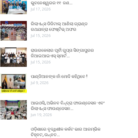
ଭୁବନେଶ୍ୱରର ୧୧ ଜଣ…
Jul 17, 2026
ରିଲାଏନ୍ସ ଡିଜିଟାଲ୍ ଆଣିଲା ଗ୍ରାଣ୍ଡ
ରଥଯାତ୍ରା ଫେଷ୍ଟିଭ୍ ଅଫର
Jul 15, 2026
ରାଉରକେଲାର ପୂର୍ବୀ ଗୁପ୍ତା ସିଙ୍ଗାପୁରର
ଜିଆଇଆଇଏସ୍ ସ୍ମାର୍ଟ…
Jul 15, 2026
ପାଣ୍ଡିଆନଙ୍କ ନାଁ ମୋଦି କହିଥିବେ !
Jul 9, 2026
ଆଇଓସି, ଅଭିନବ ବିନ୍ଦ୍ରା ଫାଉଣ୍ଡେସନ ଏବଂ
ରିଲାଏନ୍ସ ଫାଉଣ୍ଡେସନ…
Jun 19, 2026
ଓଡ଼ିଶାରେ ବୃଦ୍ଧିଶୀଳ କର୍କଟ ଭାର ଆରମ୍ଭିକ
ଚିହ୍ନଟ, ଉନ୍ନତ…