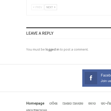
PREV
NEXT
LEAVE A REPLY
You must be
logged in
to post a comment.
Faceb
Join u
Homepage
ଓଡିଶା
ଆଶାର ଆଲୋକ
ଖବର
ସତ-ମି
ଲାଇଫଷ୍ଟାଇଲ