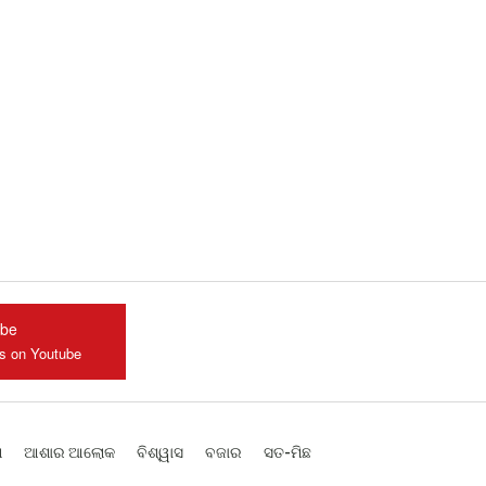
ube
us on Youtube
ଶ
ଆଶାର ଆଲୋକ
ବିଶ୍ୱାସ
ବଜାର
ସତ-ମିଛ