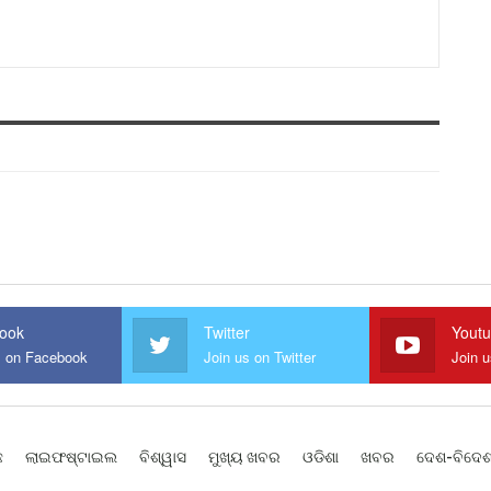
ook
Twitter
Yout
s on Facebook
Join us on Twitter
Join 
ଛ
ଲାଇଫଷ୍ଟାଇଲ
ବିଶ୍ୱାସ
ମୁଖ୍ୟ ଖବର
ଓଡିଶା
ଖବର
ଦେଶ-ବିଦେ