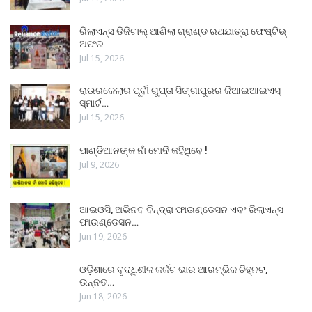
ରିଲାଏନ୍ସ ଡିଜିଟାଲ୍ ଆଣିଲା ଗ୍ରାଣ୍ଡ ରଥଯାତ୍ରା ଫେଷ୍ଟିଭ୍
ଅଫର
Jul 15, 2026
ରାଉରକେଲାର ପୂର୍ବୀ ଗୁପ୍ତା ସିଙ୍ଗାପୁରର ଜିଆଇଆଇଏସ୍
ସ୍ମାର୍ଟ…
Jul 15, 2026
ପାଣ୍ଡିଆନଙ୍କ ନାଁ ମୋଦି କହିଥିବେ !
Jul 9, 2026
ଆଇଓସି, ଅଭିନବ ବିନ୍ଦ୍ରା ଫାଉଣ୍ଡେସନ ଏବଂ ରିଲାଏନ୍ସ
ଫାଉଣ୍ଡେସନ…
Jun 19, 2026
ଓଡ଼ିଶାରେ ବୃଦ୍ଧିଶୀଳ କର୍କଟ ଭାର ଆରମ୍ଭିକ ଚିହ୍ନଟ,
ଉନ୍ନତ…
Jun 18, 2026