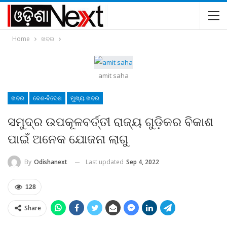
Home
ଖବର
amit saha
ଖବର
ଦେଶ-ବିଦେଶ
ମୁଖ୍ୟ ଖବର
ସମୁଦ୍ର ଉପକୂଳବର୍ତ୍ତୀ ରାଜ୍ୟ ଗୁଡ଼ିକର ବିକାଶ
ପାଇଁ ଅନେକ ଯୋଜନା ଲାଗୁ
Last updated
Sep 4, 2022
By
Odishanext
128
Share