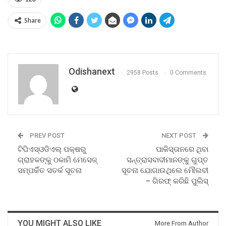
Share
Odishanext
2958 Posts
0 Comments
PREV POST
NEXT POST
ଟିପିଏସ୍‌ଓଡିଏଲ୍‌ ପକ୍ଷରୁ
ପାକିସ୍ତାନରେ ଥିବା
ଗ୍ରାହକଙ୍କୁ ଠକାମି ମେସେଜ୍‌
ସନ୍ତ୍ରାସବାଦୀମାନଙ୍କୁ ଗୁପ୍ତ
ସମ୍ପର୍କିତ ସତର୍କ ସୂଚନା
ସୂଚନା ଯୋଗାଉଥିଲେ ମୌଲବୀ
– ଗିରଫ୍‍ କରିଛି ପୁଲିସ୍‍
YOU MIGHT ALSO LIKE
More From Author