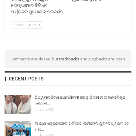
ରୋଡ୍‌ଶୋ’ରେ ବିଭିନ୍ନ
ପର୍ଯ୍ୟଟନ ସୁଯୋଗର ପ୍ରଦର୍ଶନ
PREV
NEXT
Comments are closed, but
trackbacks
and pingbacks are open.
RECENT POSTS
ବିଶ୍ୱପ୍ରସିଦ୍ଧ କଣ୍ଠଶିଳ୍ପୀ ସୋନୁ ନିଗମ ଓ ଇଉଜେନିକ୍ସ
ହେୟାର…
Jul 23, 2026
ଆକାଶ ଏଜୁକେସନାଲ ସର୍ଭିସେସ୍ ଲିମିଟେଡ୍ ଭୁବନେଶ୍ୱରର ୧୧
ଜଣ…
Jul 17, 2026