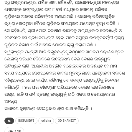
ସ୍ୱରାଷ୍ଟ୍ରମନ୍ତ୍ରୀ ଅମିତ ଶାହା କହିଛନ୍ତି, ପ୍ରଧାନମନ୍ତ୍ରୀ ନରେନ୍ଦ୍ର
ମୋଦୀଙ୍କ ନେତୃତ୍ୱରେ ଗତ ୮ ବର୍ଷ ମଧ୍ୟରେ ଜୋନାଲ୍‍ ପରିଷଦ
ଗୁଡ଼ିକରେ ଅନେକ ପରିବର୍ତ୍ତନ ଅଣାଯାଇଛି । ଜୋନାଲ୍‍ ପରିଷଦଗୁଡ଼ିକ
ଦ୍ୱାରା ହୋଇଥିବା ବୈଠକ ଗୁଡ଼ିକର ସଂଖ୍ୟାରେ ଯଥେଷ୍ଟ ବୃଦ୍ଧି ଘଟିଛି ।
ସେ କହିଛନ୍ତି, ଶ୍ରୀ ମୋଦୀ ଦକ୍ଷୀଣ ଭାରତକୁ ଅଗ୍ରାଧିକାର ଦେଉଛନ୍ତି ଓ
୨୦୧୪ରେ ସେ ପ୍ରଧାନମନ୍ତ୍ରୀ ହେବା ପରେ ସମୁଦ୍ର ଉପକୂଳବର୍ତ୍ତୀ ରାଜ୍ୟ
ଗୁଡ଼ିକର ବିକାଶ ପାଇଁ ଅନେକ ଯୋଜନା ଲାଗୁ କରାଯାଇଛି ।
ସ୍ୱରାଷ୍ଟ୍ର ମନ୍ତ୍ରୀ ଆଜି ତିରୁବନନ୍ତପୁରମ୍‍ଠାରେ ୩୦ତମ ଦକ୍ଷୀଣାଞ୍ଚଳ
ଜୋନାଲ୍‍ ପରିଷଦ ବୈଠକରେ ଉଦ୍‍ବୋଧନ ଦେଇ ଦେଶର ଉଜ୍ଜ୍ୱଳ
ଭବିଷ୍ୟତ ଲାଗି ‘ଆଜାଦୀକା ଅମ୍ରିତ ମହୋତ୍ସବ’ର ଅବଶିଷ୍ଟ ୧୧ ମାସ
ସମୟ ମଧ୍ୟରେ ଦେଶପ୍ରେମର ଭାବନା ମୂଳସ୍ତରରେ ପହଞ୍ଚାଇବା ସକାଶେ
ଐକ୍ୟବଦ୍ଧ ହୋଇ କାର୍ଯ୍ୟ କରିବାକୁ ସେ ସଦସ୍ୟ ରାଜ୍ୟଗୁଡ଼ିକୁ ନିବେଦନ
କରିଛନ୍ତି । ‘ହର୍‍ ଘର୍‍ ତୀରଙ୍ଗା’ ଅଭିଯାନରେ ଦେଶର ନାଗରିକମାନେ
ରାଜ୍ୟ, ଜାତି ଓ ଧର୍ମ ସ୍ତରରୁ ଊଦ୍ଧ୍ୱର୍କୁ ଉଠି ଏକତା ଓ ଦେଶପ୍ରେମର
ଅନନ୍ୟ
ସାଧାରଣ ଦୃଷ୍ଟାନ୍ତ ଦେଇଥିବାର ଶ୍ରୀ ଶାହା କହିଛନ୍ତି ।
INDIA NEWS
odisha
ODISHANEXT
128