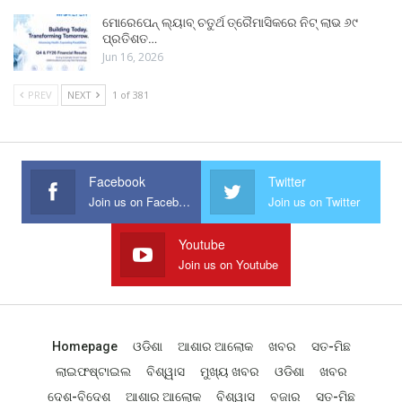
ମୋରେପେନ୍ ଲ୍ୟାବ୍ ଚତୁର୍ଥ ତ୍ରୈମାସିକରେ ନିଟ୍ ଲାଭ ୬୯
ପ୍ରତିଶତ…
Jun 16, 2026
PREV
NEXT
1 of 381
Facebook
Twitter
Join us on Facebook
Join us on Twitter
Youtube
Join us on Youtube
Homepage
ଓଡିଶା
ଆଶାର ଆଲୋକ
ଖବର
ସତ-ମିଛ
ଲାଇଫଷ୍ଟାଇଲ
ବିଶ୍ୱାସ
ମୁଖ୍ୟ ଖବର
ଓଡିଶା
ଖବର
ଦେଶ-ବିଦେଶ
ଆଶାର ଆଲୋକ
ବିଶ୍ୱାସ
ବଜାର
ସତ-ମିଛ