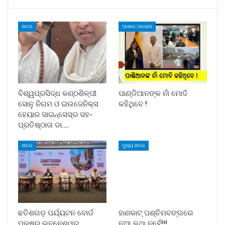
ଖବର
ଆଶାର ଆଲୋକ
ବିଶ୍ୱପ୍ରସିଦ୍ଧ କଣ୍ଠଶିଳ୍ପୀ
ପାଣ୍ଡିଆନଙ୍କ ନାଁ ମୋଦି
ସୋନୁ ନିଗମ ଓ ଇଉଜେନିକ୍ସ
କହିଥିବେ !
ହେୟାର ସାଇନ୍ସେସ୍ର ସହ-
ପ୍ରତିଷ୍ଠାତା ଡା.…
ଖବର
ମୁଖ୍ୟ ଖବର
ଛତିଶଗଡ଼ ପର୍ଯ୍ୟଟନ ବୋର୍ଡ
ହାଣକାଟ୍‌ ପଶ୍ଚିମବଙ୍ଗରେ
ପକ୍ଷରୁ ଭୁବନେଶ୍ୱର
ନୂଆ କଥା ନୁହେଁ!!!