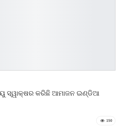
ଓୟୁ ସ୍ୱାକ୍ଷର କରିଛି ଆମାଜନ ଇଣ୍ଡିଆ
150