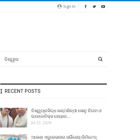
Sign In
ବିଶ୍ୱାସ
RECENT POSTS
ବିଶ୍ୱପ୍ରସିଦ୍ଧ କଣ୍ଠଶିଳ୍ପୀ ସୋନୁ ନିଗମ ଓ
ଇଉଜେନିକ୍ସ ହେୟାର…
Jul 23, 2026
ଆକାଶ ଏଜୁକେସନାଲ ସର୍ଭିସେସ୍ ଲିମିଟେଡ୍