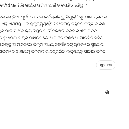
ୀ ସହ ମିଶି କାର୍ଯ୍ୟ କରିବା ପାଇଁ ଉତ୍ସାହିତ ରହିଛୁ ।’
ନ ଇଣ୍ଡିଆ ପୂର୍ବତନ ସେନା କର୍ମଚାରୀଙ୍କୁ ନିଯୁକ୍ତି ସୁଯୋଗ ପ୍ରଦାନ
ି ଏମ୍‌ଓୟୁ ଏକ ଗୁରୁତ୍ୱପୂର୍ଣ୍ଣ ସଫଳତାକୁ ଚିହ୍ନିତ କରୁଛି କାରଣ
କ ପାଇଁ ସାର୍ଥକ କ୍ୟାରିୟର ମାର୍ଗ ବିକଶିତ କରିବାର ଏକ ମିଳିତ
ୂତନ ବୁଝାମଣା ପତ୍ର ମାଧ୍ୟମରେ ଆମାଜନ ଇଣ୍ଡିଆ ଆଇସିଜି ସହିତ
ାନଙ୍କୁ ଆମାଜନରେ କିମ୍ବା ଅନ୍ୟ କର୍ପୋରେଟ୍ ଭୂମିକାରେ ସୁଯୋଗ
ାଇବାରେ ସାହାଯ୍ୟ କରିବାର ପାରସ୍ପରିକ ଲକ୍ଷ୍ୟକୁ ସାକାର କରିବ ।
150