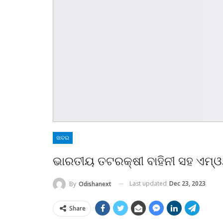
ଖବର
ଭାରତୀୟ ତଟରକ୍ଷୀ ବାହିନୀ ସହ ଏମ୍‌
Last updated
Dec 23, 2023
By
Odishanext
Share