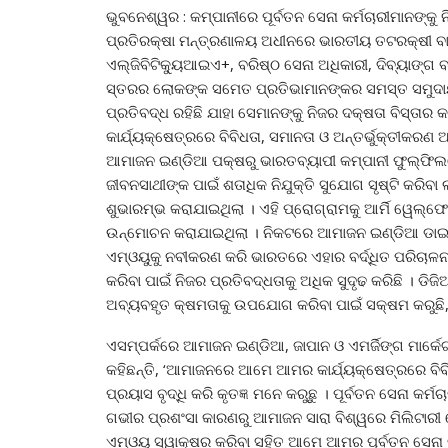
ଭୁବନେଶ୍ୱର : କମ୍ପାନୀରେ ପୂର୍ବତନ ସେନା କର୍ମଚାରୀମାନଙ୍କୁ
ପ୍ରତିରକ୍ଷା ମନ୍ତ୍ରଣାଳୟ ଅଧୀନରେ ଭାରତୀୟ ତଟରକ୍ଷୀ ବାହି
ଏଲ୍‌ଜିବିଟିକ୍ୟୁଆଇଏ+, ବରିଷ୍ଠ ସେନା ଅଧିକାରୀ, ଦିବ୍ୟାଙ୍ଗ 
ସ୍ତରର ଲୋକଙ୍କ ସମେତ ପ୍ରତିଭାମାନଙ୍କର ସମସ୍ତ ସମୁଦାୟକ
ପ୍ରତିବଦ୍ଧ ରହିଛି ଯାହା ସେମାନଙ୍କୁ ନିଜର ଦକ୍ଷତା ବିସ୍ତାର
କାର୍ଯ୍ୟକ୍ଷେତ୍ରରେ ବିବିଧତା, ସମାନତା ଓ ଅନ୍ତର୍ଭୁକ୍ତୀକ
ଆମାଜନ ଇଣ୍ଡିଆ ପକ୍ଷରୁ ଭାରତବ୍ୟାପୀ କମ୍ପାନୀ ଫୁଲ୍‌ଫିଲମ
ଜୀବନସାଥୀଙ୍କ ପାଇଁ ଶତାଧିକ ନିଯୁକ୍ତି ସୁଯୋଗ ସୃଷ୍ଟି କରିବା
ଶୁଭାରମ୍ଭ କରାଯାଇଥିଲା । ଏହି ପ୍ରୋଗ୍ରାମକୁ ଆର୍ମି ୱେଲ୍‌ଫ
ଉନ୍ମୋଚନ କରାଯାଇଥିଲା । ନିକଟରେ ଆମାଜନ ଇଣ୍ଡିଆ ଡାଇର
ଏମ୍‌ଓୟୁକୁ ନବୀକରଣ କରି ଭାରତରେ ଏହାର ବର୍ଦ୍ଧିତ ପରିଚାଳନା ନ
କରିବା ପାଇଁ ନିଜର ପ୍ରତିବଦ୍ଧତାକୁ ଅଧିକ ସୁଦୃଢ କରିଛି । ଡ
ଅବ୍ୟବହୃତ କ୍ଷମତାକୁ ଉପଯୋଗ କରିବା ପାଇଁ ସକ୍ଷମ କରୁଛି, 
ଏସମ୍ପର୍କରେ ଆମାଜନ ଇଣ୍ଡିଆ, ଜାପାନ ଓ ଏମର୍ଜିଙ୍ଗ ମାର୍କେଟ୍
କହିଛନ୍ତି, ‘ଆମାଜନରେ ଆମେ ଆମର କାର୍ଯ୍ୟକ୍ଷେତ୍ରରେ ବିବିଧ
ପ୍ରୟାସ ବୃଦ୍ଧି କରି କୃତଜ୍ଞ ମନେ କରୁଛୁ । ପୂର୍ବତନ ସେନା କର
ଗଭୀର ପ୍ରଶଂସା କାରଣରୁ ଆମାଜନ ସାରା ବିଶ୍ୱରେ ମିଲିଟାରୀ ଭ
ଏମ୍‌ଓୟୁ ସ୍ୱାକ୍ଷର କରିବା ସହିତ ଆମେ ଆମର ପୂର୍ବତନ ସେନା କର୍