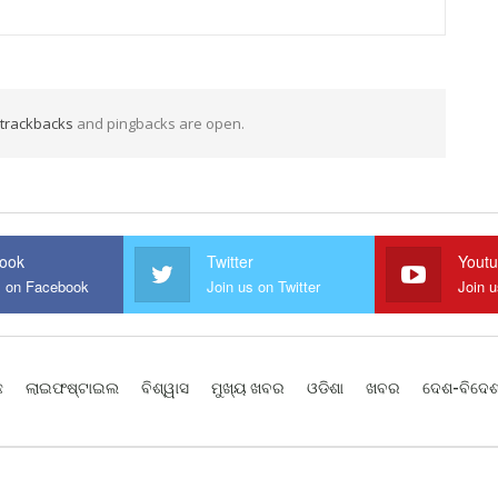
trackbacks
and pingbacks are open.
ook
Twitter
Yout
s on Facebook
Join us on Twitter
Join 
ଛ
ଲାଇଫଷ୍ଟାଇଲ
ବିଶ୍ୱାସ
ମୁଖ୍ୟ ଖବର
ଓଡିଶା
ଖବର
ଦେଶ-ବିଦେ