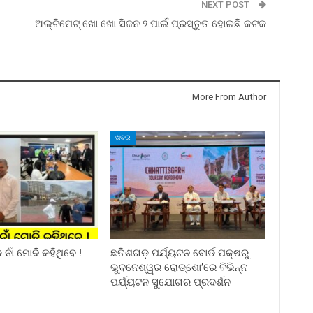
NEXT POST
ଅଲ୍ଟିମେଟ୍ ଖୋ ଖୋ ସିଜନ ୨ ପାଇଁ ପ୍ରସ୍ତୁତ ହୋଇଛି କଟକ
More From Author
ଖବର
ନାଁ ମୋଦି କହିଥିବେ !
ଛତିଶଗଡ଼ ପର୍ଯ୍ୟଟନ ବୋର୍ଡ ପକ୍ଷରୁ
ଭୁବନେଶ୍ୱର ରୋଡ୍‌ଶୋ’ରେ ବିଭିନ୍ନ
ପର୍ଯ୍ୟଟନ ସୁଯୋଗର ପ୍ରଦର୍ଶନ