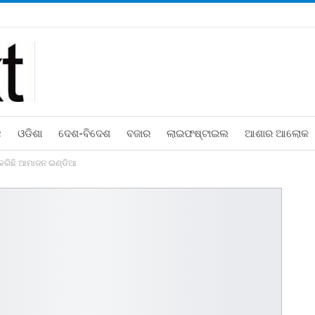
ଛ
ଓଡିଶା
ଦେଶ-ବିଦେଶ
ବଜାର
ଲାଇଫଷ୍ଟାଇଲ
ଆଶାର ଆଲୋକ
 କରିଛି ଆମାଜନ ଇଣ୍ଡିଆ