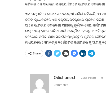
କରିବାର ଏକ ସାଧାରଣ ଲକ୍ଷ୍ୟ ଦିଗରେ ଭାରତୀୟ ତଟରକ୍ଷୀ ବାହିନ
ଏହା ସମ୍ପର୍କରେ ଭାରତୀୟ ତଟରକ୍ଷୀ ବାହିନୀ କହିଛନ୍ତି, ‘ଆମାଜ
କରିବା କ୍ଷେତ୍ରରେ ଏକ ସକ୍ରିୟ ପଦକ୍ଷେପ ଗ୍ରହଣ କରିଛି । ଏହ
ଆମେ ଭାରତୀୟ ତଟରକ୍ଷୀ ବାହିନୀରୂ ପୂର୍ବତନ ସେନା କର୍ମଚାରୀଙ୍
ଉଦ୍ଦେଶ୍ୟ ହାସଲ କରିବା ପାଇଁ ଏକତ୍ରିତ ହୋଇଛୁ ।’ ଏହି ନ
ସହଯୋଗ କରିବ, ଯାହା ସାମରିକ ପୃଷ୍ଠଭୂମିର ପୂର୍ବତନ ସୈନିକମ
ମାଧ୍ୟମରେ ସେମାନଙ୍କ କର୍ପୋରେଟ୍ କ୍ୟାରିୟର କୁ ଆଗକୁ ବଢ଼
Share
Odishanext
2958 Posts
0
Comments