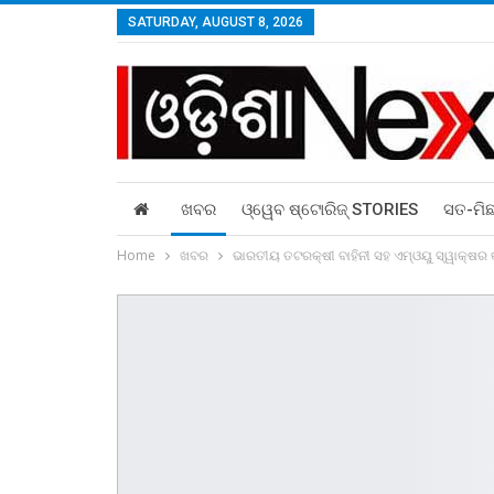
SATURDAY, AUGUST 8, 2026
ଖବର
ଓ୍ୱେବ ଷ୍ଟୋରିଜ୍‌ STORIES
ସତ-ମି
Home
ଖବର
ଭାରତୀୟ ତଟରକ୍ଷୀ ବାହିନୀ ସହ ଏମ୍‌ଓୟୁ ସ୍ୱାକ୍ଷର