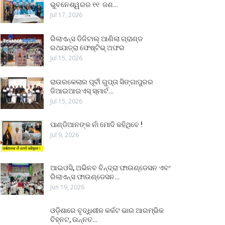
ଭୁବନେଶ୍ୱରର ୧୧ ଜଣ…
Jul 17, 2026
ରିଲାଏନ୍ସ ଡିଜିଟାଲ୍ ଆଣିଲା ଗ୍ରାଣ୍ଡ
ରଥଯାତ୍ରା ଫେଷ୍ଟିଭ୍ ଅଫର
Jul 15, 2026
ରାଉରକେଲାର ପୂର୍ବୀ ଗୁପ୍ତା ସିଙ୍ଗାପୁରର
ଜିଆଇଆଇଏସ୍ ସ୍ମାର୍ଟ…
Jul 15, 2026
ପାଣ୍ଡିଆନଙ୍କ ନାଁ ମୋଦି କହିଥିବେ !
Jul 9, 2026
ଆଇଓସି, ଅଭିନବ ବିନ୍ଦ୍ରା ଫାଉଣ୍ଡେସନ ଏବଂ
ରିଲାଏନ୍ସ ଫାଉଣ୍ଡେସନ…
Jun 19, 2026
ଓଡ଼ିଶାରେ ବୃଦ୍ଧିଶୀଳ କର୍କଟ ଭାର ଆରମ୍ଭିକ
ଚିହ୍ନଟ, ଉନ୍ନତ…