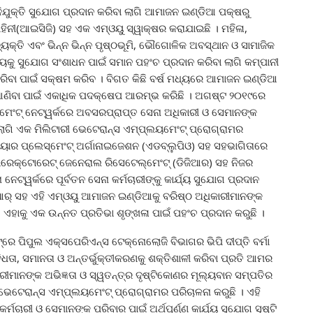
 ନିଯୁକ୍ତି ସୁଯୋଗ ପ୍ରଦାନ କରିବା ଲାଗି ଆମାଜନ ଇଣ୍ଡିଆ ପକ୍ଷରୁ
ନୀ(ଆଇସିଜି) ସହ ଏକ ଏମ୍‌ଓୟୁ ସ୍ୱାକ୍ଷର କରାଯାଇଛି । ମହିଳା,
ବ୍ୟକ୍ତି ଏବଂ ଭିନ୍ନ ଭିନ୍ନ ପୃଷ୍ଠଭୂମି, ଭୌଗୋଳିକ ଅବସ୍ଥାନ ଓ ସାମାଜିକ
ୁ ସୁଯୋଗ ସଂଶାଧନ ପାଇଁ ସମାନ ପହଂଚ ପ୍ରଦାନ କରିବା ଲାଗି କମ୍ପାନୀ
 କରିବା ପାଇଁ ସକ୍ଷମ କରିବ । ବିଗତ କିଛି ବର୍ଷ ମଧ୍ୟରେ ଆମାଜନ ଇଣ୍ଡିଆ
ରଣ ଆଣିବା ପାଇଁ ଏକାଧିକ ପଦକ୍ଷେପ ଆରମ୍ଭ କରିଛି । ଅଗଷ୍ଟ ୨୦୧୯ରେ
େଂଟ୍ ନେଟ୍‌ୱର୍କରେ ଅବସରପ୍ରାପ୍ତ ସେନା ଅଧିକାରୀ ଓ ସେମାନଙ୍କ
 ଲାଗି ଏକ ମିଲିଟାରୀ ଭେଟେରାନ୍‌ସ ଏମ୍ପ୍ଲୟମେଂଟ୍ ପ୍ରୋଗ୍ରାମର
େୟାର ପ୍ଲେସ୍‌ମେଂଟ୍ ଅର୍ଗାନାଇଜେଶନ (ଏଡବ୍ଲୁପିଓ) ସହ ସହଭାଗିତାରେ
େକ୍ଟୋରେଟ୍ ଜେନେରାଲ ରିସେଟେଲ୍‌ମେଂଟ୍ (ଡିଜିଆର) ସହ ନିଜର
େଟ୍‌ୱର୍କରେ ପୂର୍ବତନ ସେନା କର୍ମଚାରୀଙ୍କୁ କାର୍ଯ୍ୟ ସୁଯୋଗ ପ୍ରଦାନ
ିଜିଆର୍ ସହ ଏହି ଏମ୍‌ଓୟୁ ଆମାଜନ ଇଣ୍ଡିଆକୁ ବରିଷ୍ଠ ଅଧିକାରୀମାନଙ୍କ
ଏହାକୁ ଏକ ଉନ୍ନତ ପ୍ରତିଭା ଶୃଙ୍ଖଳା ପାଇଁ ପହଂଚ ପ୍ରଦାନ କରୁଛି ।
‌ରେ ପିପୁଲ ଏକ୍ସପେରିଏନ୍ସ ଟେକ୍ନୋଲୋଜି ବିଭାଗର ଭିପି ଦୀପ୍ତି ବର୍ମା
ତା, ସମାନତା ଓ ଅନ୍ତର୍ଭୁକ୍ତୀକରଣକୁ ଶକ୍ତିଶାଳୀ କରିବା ପ୍ରତି ଆମର
୍ମଚାରୀମାନଙ୍କ ଅଭିଜ୍ଞତା ଓ ସ୍ୱତନ୍ତ୍ର ଦୃଷ୍ଟିକୋଣର ମୂଲ୍ୟବାନ ସମ୍ପତିର
େଟେରାନ୍‌ସ ଏମ୍ପ୍ଲୟମେଂଟ୍ ପ୍ରୋଗ୍ରାମର ପରିଚାଳନା କରୁଛି । ଏହି
ମଚାରୀ ଓ ସେମାନଙ୍କ ପରିବାର ପାଇଁ ଅର୍ଥପୂର୍ଣ୍ଣ କାର୍ଯ୍ୟ ସୁଯୋଗ ସୃଷ୍ଟି