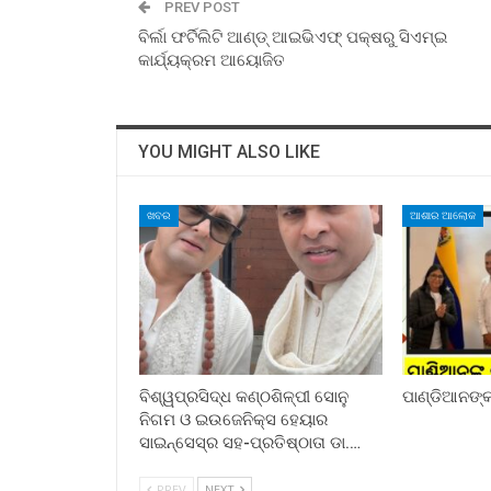
PREV POST
ବିର୍ଲା ଫର୍ଟିଲିଟି ଆଣ୍ଡ୍ ଆଇଭିଏଫ୍ ପକ୍ଷରୁ ସିଏମ୍‌ଇ
କାର୍ଯ୍ୟକ୍ରମ ଆୟୋଜିତ
YOU MIGHT ALSO LIKE
ଖବର
ଆଶାର ଆଲୋକ
ବିଶ୍ୱପ୍ରସିଦ୍ଧ କଣ୍ଠଶିଳ୍ପୀ ସୋନୁ
ପାଣ୍ଡିଆନଙ୍କ 
ନିଗମ ଓ ଇଉଜେନିକ୍ସ ହେୟାର
ସାଇନ୍ସେସ୍ର ସହ-ପ୍ରତିଷ୍ଠାତା ଡା.…
PREV
NEXT