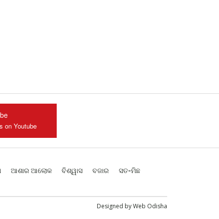
ube
us on Youtube
ଶ
ଆଶାର ଆଲୋକ
ବିଶ୍ୱାସ
ବଜାର
ସତ-ମିଛ
Designed by
Web Odisha